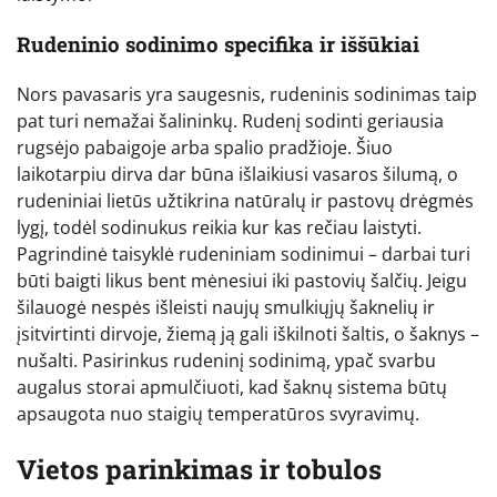
Rudeninio sodinimo specifika ir iššūkiai
Nors pavasaris yra saugesnis, rudeninis sodinimas taip
pat turi nemažai šalininkų. Rudenį sodinti geriausia
rugsėjo pabaigoje arba spalio pradžioje. Šiuo
laikotarpiu dirva dar būna išlaikiusi vasaros šilumą, o
rudeniniai lietūs užtikrina natūralų ir pastovų drėgmės
lygį, todėl sodinukus reikia kur kas rečiau laistyti.
Pagrindinė taisyklė rudeniniam sodinimui – darbai turi
būti baigti likus bent mėnesiui iki pastovių šalčių. Jeigu
šilauogė nespės išleisti naujų smulkiųjų šaknelių ir
įsitvirtinti dirvoje, žiemą ją gali iškilnoti šaltis, o šaknys –
nušalti. Pasirinkus rudeninį sodinimą, ypač svarbu
augalus storai apmulčiuoti, kad šaknų sistema būtų
apsaugota nuo staigių temperatūros svyravimų.
Vietos parinkimas ir tobulos