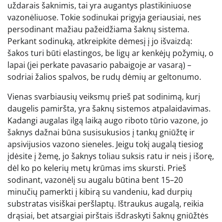
uždarais šaknimis, tai yra augantys plastikiniuose
vazonėliuose. Tokie sodinukai prigyja geriausiai, nes
persodinant mažiau pažeidžiama šaknų sistema.
Perkant sodinuką, atkreipkite dėmesį į jo išvaizdą:
šakos turi būti elastingos, be ligų ar kenkėjų požymių, o
lapai (jei perkate pavasario pabaigoje ar vasarą) –
sodriai žalios spalvos, be rudų dėmių ar geltonumo.
Vienas svarbiausių veiksmų prieš pat sodinimą, kurį
daugelis pamiršta, yra šaknų sistemos atpalaidavimas.
Kadangi augalas ilgą laiką augo riboto tūrio vazone, jo
šaknys dažnai būna susisukusios į tankų gniūžtę ir
apsivijusios vazono sieneles. Jeigu tokį augalą tiesiog
įdėsite į žemę, jo šaknys toliau suksis ratu ir neis į išorę,
dėl ko po kelerių metų krūmas ims skursti. Prieš
sodinant, vazonėlį su augalu būtina bent 15–20
minučių pamerkti į kibirą su vandeniu, kad durpių
substratas visiškai peršlaptų. Ištraukus augalą, reikia
drąsiai, bet atsargiai pirštais išdraskyti šaknų gniūžtės