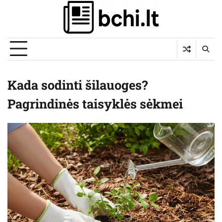
Skip
to
content
Kada sodinti šilauoges?
Pagrindinės taisyklės sėkmei