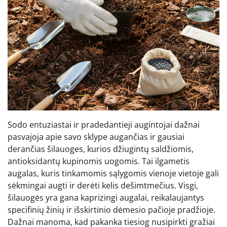
Sodo entuziastai ir pradedantieji augintojai dažnai
pasvajoja apie savo sklype augančias ir gausiai
derančias šilauoges, kurios džiugintų saldžiomis,
antioksidantų kupinomis uogomis. Tai ilgametis
augalas, kuris tinkamomis sąlygomis vienoje vietoje gali
sėkmingai augti ir derėti kelis dešimtmečius. Visgi,
šilauogės yra gana kaprizingi augalai, reikalaujantys
specifinių žinių ir išskirtinio dėmesio pačioje pradžioje.
Dažnai manoma, kad pakanka tiesiog nusipirkti gražiai