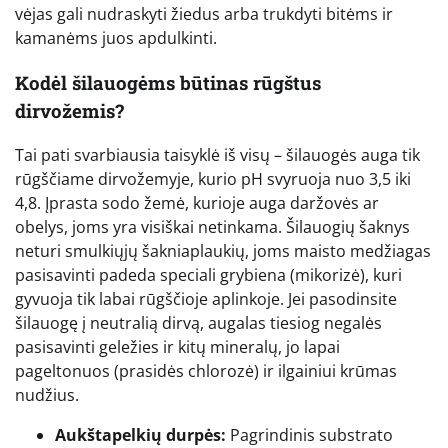
vėjas gali nudraskyti žiedus arba trukdyti bitėms ir
kamanėms juos apdulkinti.
Kodėl šilauogėms būtinas rūgštus
dirvožemis?
Tai pati svarbiausia taisyklė iš visų – šilauogės auga tik
rūgščiame dirvožemyje, kurio pH svyruoja nuo 3,5 iki
4,8. Įprasta sodo žemė, kurioje auga daržovės ar
obelys, joms yra visiškai netinkama. Šilauogių šaknys
neturi smulkiųjų šakniaplaukių, joms maisto medžiagas
pasisavinti padeda speciali grybiena (mikorizė), kuri
gyvuoja tik labai rūgščioje aplinkoje. Jei pasodinsite
šilauogę į neutralią dirvą, augalas tiesiog negalės
pasisavinti geležies ir kitų mineralų, jo lapai
pageltonuos (prasidės chlorozė) ir ilgainiui krūmas
nudžius.
Aukštapelkių durpės:
Pagrindinis substrato