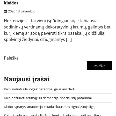
klaidos
2026 13 Balandžio
Hortenzijos – tai vieni įspūdingiausių ir labiausiai
sodininkų vertinamų dekoratyvinių krūmų, galintys bet
kurį kiemą ar sodą paversti tikra pasaka. Jų didžiuliai,
spalvingi žiedynai, džiuginantys […]
Paieška
Paieška
Naujausi įrašai
Kaip sodinti šilauoges: patarimai gausiam derliui
Kaip prižiūrėti artimąjį su demencija: specialistų patarimai
Klubo sąnarys: anatomija ir kada skausmas signalizuoja ligą
Kaip atrodo nagų grybelis: 5 požymiai, kurių ignoruoti negalima