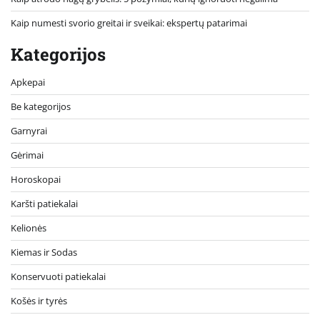
Kaip numesti svorio greitai ir sveikai: ekspertų patarimai
Kategorijos
Apkepai
Be kategorijos
Garnyrai
Gėrimai
Horoskopai
Karšti patiekalai
Kelionės
Kiemas ir Sodas
Konservuoti patiekalai
Košės ir tyrės