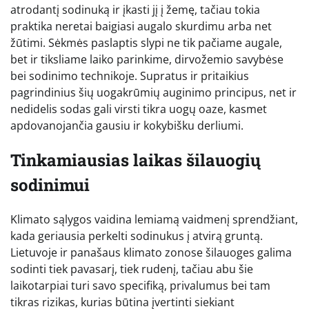
atrodantį sodinuką ir įkasti jį į žemę, tačiau tokia
praktika neretai baigiasi augalo skurdimu arba net
žūtimi. Sėkmės paslaptis slypi ne tik pačiame augale,
bet ir tiksliame laiko parinkime, dirvožemio savybėse
bei sodinimo technikoje. Supratus ir pritaikius
pagrindinius šių uogakrūmių auginimo principus, net ir
nedidelis sodas gali virsti tikra uogų oaze, kasmet
apdovanojančia gausiu ir kokybišku derliumi.
Tinkamiausias laikas šilauogių
sodinimui
Klimato sąlygos vaidina lemiamą vaidmenį sprendžiant,
kada geriausia perkelti sodinukus į atvirą gruntą.
Lietuvoje ir panašaus klimato zonose šilauoges galima
sodinti tiek pavasarį, tiek rudenį, tačiau abu šie
laikotarpiai turi savo specifiką, privalumus bei tam
tikras rizikas, kurias būtina įvertinti siekiant