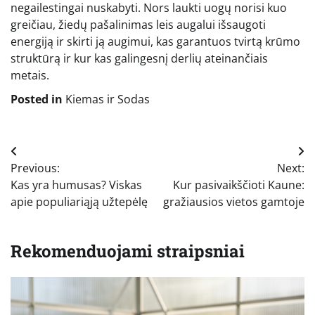
negailestingai nuskabyti. Nors laukti uogų norisi kuo
greičiau, žiedų pašalinimas leis augalui išsaugoti
energiją ir skirti ją augimui, kas garantuos tvirtą krūmo
struktūrą ir kur kas galingesnį derlių ateinančiais
metais.
Posted in
Kiemas ir Sodas
Navigacija
Previous:
Next:
tarp
Kas yra humusas? Viskas
Kur pasivaikščioti Kaune:
įrašų
apie populiariąją užtepėlę
gražiausios vietos gamtoje
Rekomenduojami straipsniai