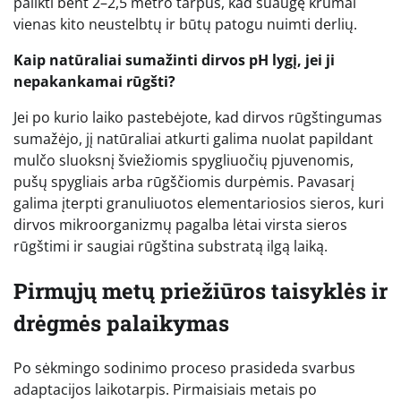
palikti bent 2–2,5 metro tarpus, kad suaugę krūmai
vienas kito neustelbtų ir būtų patogu nuimti derlių.
Kaip natūraliai sumažinti dirvos pH lygį, jei ji
nepakankamai rūgšti?
Jei po kurio laiko pastebėjote, kad dirvos rūgštingumas
sumažėjo, jį natūraliai atkurti galima nuolat papildant
mulčo sluoksnį šviežiomis spygliuočių pjuvenomis,
pušų spygliais arba rūgščiomis durpėmis. Pavasarį
galima įterpti granuliuotos elementariosios sieros, kuri
dirvos mikroorganizmų pagalba lėtai virsta sieros
rūgštimi ir saugiai rūgština substratą ilgą laiką.
Pirmųjų metų priežiūros taisyklės ir
drėgmės palaikymas
Po sėkmingo sodinimo proceso prasideda svarbus
adaptacijos laikotarpis. Pirmaisiais metais po