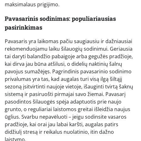
maksimalaus prigijimo.
Pavasarinis sodinimas: populiariausias
pasirinkimas
Pavasaris yra laikomas pačiu saugiausiu ir dažniausiai
rekomenduojamu laiku šilauogių sodinimui. Geriausia
tai daryti balandžio pabaigoje arba gegužės pradžioje,
kai dirva jau būna atšilusi, o didelių naktinių šalnų
pavojus sumažėjęs. Pagrindinis pavasarinio sodinimo
privalumas yra tas, kad augalas turi visą ilgą šiltąjį
sezoną įsitvirtinti naujoje vietoje, išauginti tvirtą šaknų
sistemą ir pasiruošti pirmajai savo žiemai. Pavasarį
pasodintos šilauogės spėja adaptuotis prie naujo
grunto, o reguliariai laistomos greitai išleidžia naujus
ūglius. Svarbu nepavėluoti – jeigu sodinsite vasaros
pradžioje, kai orai jau labai karšti, augalas patirs
didžiulį stresą ir reikalus nuolatinio, itin dažno
laistymo.