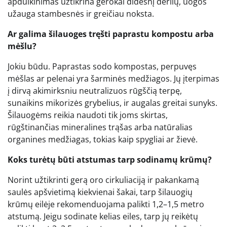
apdulkinimas užtikrina gerokai didesnį derlių, uogos
užauga stambesnės ir greičiau noksta.
Ar galima šilauoges tręšti paprastu kompostu arba
mėšlu?
Jokiu būdu. Paprastas sodo kompostas, perpuvęs
mėšlas ar pelenai yra šarminės medžiagos. Jų įterpimas
į dirvą akimirksniu neutralizuos rūgščią terpę,
sunaikins mikorizės grybelius, ir augalas greitai sunyks.
Šilauogėms reikia naudoti tik joms skirtas,
rūgštinančias mineralines trąšas arba natūralias
organines medžiagas, tokias kaip spygliai ar žievė.
Koks turėtų būti atstumas tarp sodinamų krūmų?
Norint užtikrinti gerą oro cirkuliaciją ir pakankamą
saulės apšvietimą kiekvienai šakai, tarp šilauogių
krūmų eilėje rekomenduojama palikti 1,2–1,5 metro
atstumą. Jeigu sodinate kelias eiles, tarp jų reikėtų