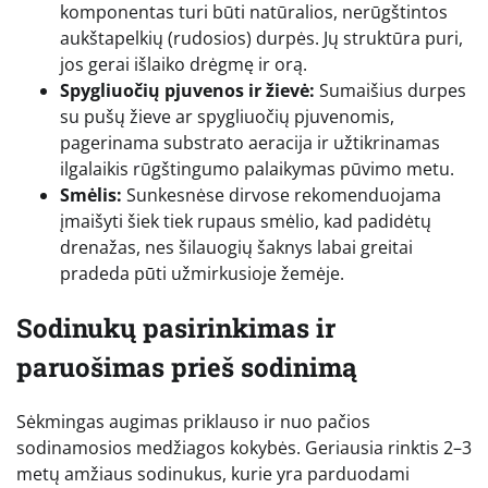
komponentas turi būti natūralios, nerūgštintos
aukštapelkių (rudosios) durpės. Jų struktūra puri,
jos gerai išlaiko drėgmę ir orą.
Spygliuočių pjuvenos ir žievė:
Sumaišius durpes
su pušų žieve ar spygliuočių pjuvenomis,
pagerinama substrato aeracija ir užtikrinamas
ilgalaikis rūgštingumo palaikymas pūvimo metu.
Smėlis:
Sunkesnėse dirvose rekomenduojama
įmaišyti šiek tiek rupaus smėlio, kad padidėtų
drenažas, nes šilauogių šaknys labai greitai
pradeda pūti užmirkusioje žemėje.
Sodinukų pasirinkimas ir
paruošimas prieš sodinimą
Sėkmingas augimas priklauso ir nuo pačios
sodinamosios medžiagos kokybės. Geriausia rinktis 2–3
metų amžiaus sodinukus, kurie yra parduodami