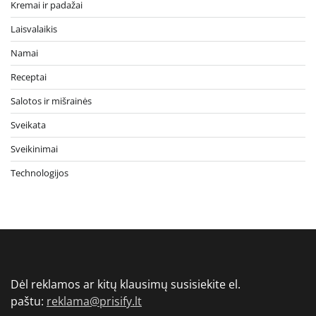
Kremai ir padažai
Laisvalaikis
Namai
Receptai
Salotos ir mišrainės
Sveikata
Sveikinimai
Technologijos
Dėl reklamos ar kitų klausimų susisiekite el.
paštu:
reklama@prisify.lt