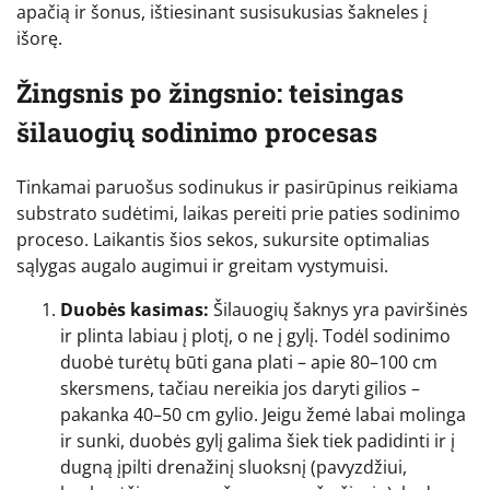
apačią ir šonus, ištiesinant susisukusias šakneles į
išorę.
Žingsnis po žingsnio: teisingas
šilauogių sodinimo procesas
Tinkamai paruošus sodinukus ir pasirūpinus reikiama
substrato sudėtimi, laikas pereiti prie paties sodinimo
proceso. Laikantis šios sekos, sukursite optimalias
sąlygas augalo augimui ir greitam vystymuisi.
Duobės kasimas:
Šilauogių šaknys yra paviršinės
ir plinta labiau į plotį, o ne į gylį. Todėl sodinimo
duobė turėtų būti gana plati – apie 80–100 cm
skersmens, tačiau nereikia jos daryti gilios –
pakanka 40–50 cm gylio. Jeigu žemė labai molinga
ir sunki, duobės gylį galima šiek tiek padidinti ir į
dugną įpilti drenažinį sluoksnį (pavyzdžiui,