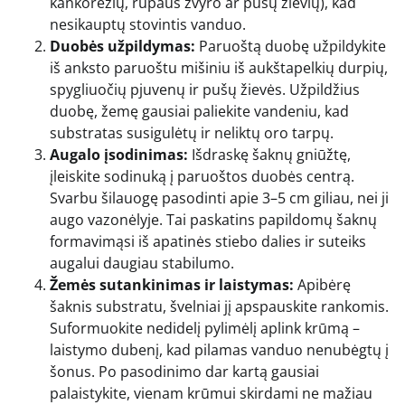
kankorėžių, rupaus žvyro ar pušų žievių), kad
nesikauptų stovintis vanduo.
Duobės užpildymas:
Paruoštą duobę užpildykite
iš anksto paruoštu mišiniu iš aukštapelkių durpių,
spygliuočių pjuvenų ir pušų žievės. Užpildžius
duobę, žemę gausiai paliekite vandeniu, kad
substratas susigulėtų ir neliktų oro tarpų.
Augalo įsodinimas:
Išdraskę šaknų gniūžtę,
įleiskite sodinuką į paruoštos duobės centrą.
Svarbu šilauogę pasodinti apie 3–5 cm giliau, nei ji
augo vazonėlyje. Tai paskatins papildomų šaknų
formavimąsi iš apatinės stiebo dalies ir suteiks
augalui daugiau stabilumo.
Žemės sutankinimas ir laistymas:
Apibėrę
šaknis substratu, švelniai jį apspauskite rankomis.
Suformuokite nedidelį pylimėlį aplink krūmą –
laistymo dubenį, kad pilamas vanduo nenubėgtų į
šonus. Po pasodinimo dar kartą gausiai
palaistykite, vienam krūmui skirdami ne mažiau