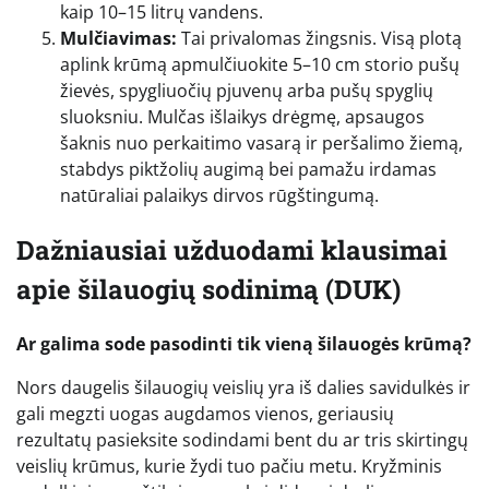
kaip 10–15 litrų vandens.
Mulčiavimas:
Tai privalomas žingsnis. Visą plotą
aplink krūmą apmulčiuokite 5–10 cm storio pušų
žievės, spygliuočių pjuvenų arba pušų spyglių
sluoksniu. Mulčas išlaikys drėgmę, apsaugos
šaknis nuo perkaitimo vasarą ir peršalimo žiemą,
stabdys piktžolių augimą bei pamažu irdamas
natūraliai palaikys dirvos rūgštingumą.
Dažniausiai užduodami klausimai
apie šilauogių sodinimą (DUK)
Ar galima sode pasodinti tik vieną šilauogės krūmą?
Nors daugelis šilauogių veislių yra iš dalies savidulkės ir
gali megzti uogas augdamos vienos, geriausių
rezultatų pasieksite sodindami bent du ar tris skirtingų
veislių krūmus, kurie žydi tuo pačiu metu. Kryžminis