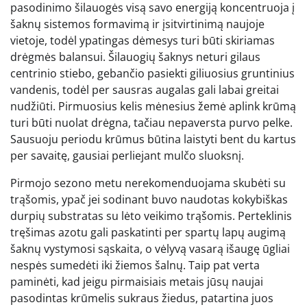
pasodinimo šilauogės visą savo energiją koncentruoja į
šaknų sistemos formavimą ir įsitvirtinimą naujoje
vietoje, todėl ypatingas dėmesys turi būti skiriamas
drėgmės balansui. Šilauogių šaknys neturi gilaus
centrinio stiebo, gebančio pasiekti giliuosius gruntinius
vandenis, todėl per sausras augalas gali labai greitai
nudžiūti. Pirmuosius kelis mėnesius žemė aplink krūmą
turi būti nuolat drėgna, tačiau nepaversta purvo pelke.
Sausuoju periodu krūmus būtina laistyti bent du kartus
per savaitę, gausiai perliejant mulčo sluoksnį.
Pirmojo sezono metu nerekomenduojama skubėti su
trąšomis, ypač jei sodinant buvo naudotas kokybiškas
durpių substratas su lėto veikimo trąšomis. Perteklinis
tręšimas azotu gali paskatinti per spartų lapų augimą
šaknų vystymosi sąskaita, o vėlyvą vasarą išaugę ūgliai
nespės sumedėti iki žiemos šalnų. Taip pat verta
paminėti, kad jeigu pirmaisiais metais jūsų naujai
pasodintas krūmelis sukraus žiedus, patartina juos