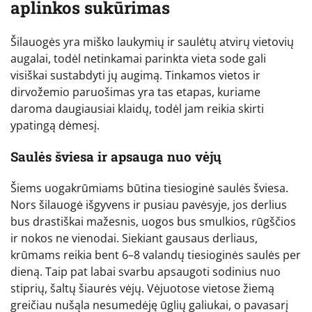
aplinkos sukūrimas
Šilauogės yra miško laukymių ir saulėtų atvirų vietovių
augalai, todėl netinkamai parinkta vieta sode gali
visiškai sustabdyti jų augimą. Tinkamos vietos ir
dirvožemio paruošimas yra tas etapas, kuriame
daroma daugiausiai klaidų, todėl jam reikia skirti
ypatingą dėmesį.
Saulės šviesa ir apsauga nuo vėjų
Šiems uogakrūmiams būtina tiesioginė saulės šviesa.
Nors šilauogė išgyvens ir pusiau pavėsyje, jos derlius
bus drastiškai mažesnis, uogos bus smulkios, rūgščios
ir nokos ne vienodai. Siekiant gausaus derliaus,
krūmams reikia bent 6–8 valandų tiesioginės saulės per
dieną. Taip pat labai svarbu apsaugoti sodinius nuo
stiprių, šaltų šiaurės vėjų. Vėjuotose vietose žiemą
greičiau nušąla nesumedėję ūglių galiukai, o pavasarį