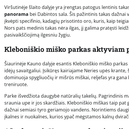
Viršutinėje šlaito dalyje yra įrengtas patogus lentinis taka
panorama
bei Dabintos sala. Šis pažintinis takas dažnai 
įkvėpti specifinio, kadagių prisotinto oro, kuris, kaip teigi
Nors pats medinis takas nėra ilgas, jį galima pratęsti leidži
pasivaikščiojimą ilgesniu žygiu.
Kleboniškio miško parkas aktyviam p
Šiaurinėje Kauno dalyje esantis Kleboniškio miško parkas 
idėjų savaitgaliui. Įsikūręs kairiajame Neries upės krante, 
dominuoja spygliuočių ir mišrūs miškai, reljefas yra gana k
treniruote.
Parke išvedžiota daugybė natūralių takelių. Pagrindinis ma
sraunia upe ir jos skardžiais. Kleboniškio miškas taip pat ga
dažnai semiasi tyro geriamojo vandens. Norintiems daug
įkalnes ir nuokalnes, kurios ypač mėgstamos kalnų dvirač