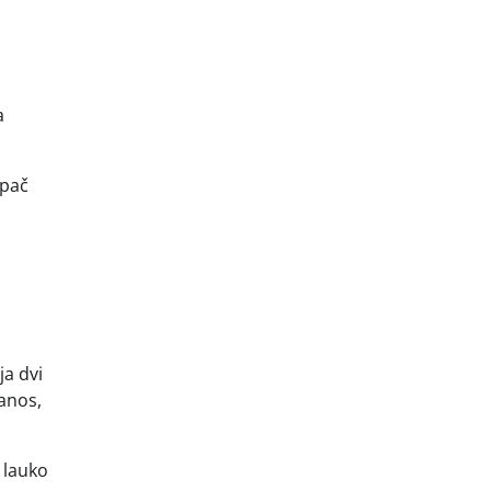
a
ypač
š
ja dvi
kanos,
i lauko