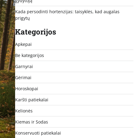
gydytoją
Kada persodinti hortenzijas: taisyklės, kad augalas
prigytų
Kategorijos
Apkepai
Be kategorijos
Garnyrai
Gėrimai
Horoskopai
Karšti patiekalai
Kelionės
Kiemas ir Sodas
Konservuoti patiekalai