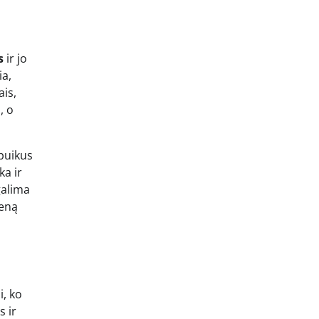
s
ir jo
ia,
ais,
, o
 puikus
ka ir
galima
ieną
i, ko
s ir