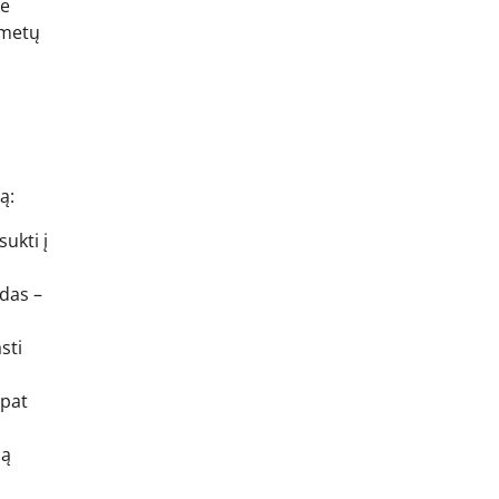
ke
 metų
ą:
sukti į
das –
sti
 pat
ią