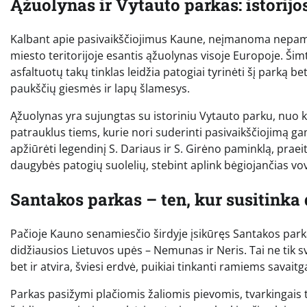
Ąžuolynas ir Vytauto parkas: istorijo
Kalbant apie pasivaikščiojimus Kaune, neįmanoma nepami
miesto teritorijoje esantis ąžuolynas visoje Europoje. Šim
asfaltuotų takų tinklas leidžia patogiai tyrinėti šį parką b
paukščių giesmės ir lapų šlamesys.
Ąžuolynas yra sujungtas su istoriniu Vytauto parku, nuo k
patrauklus tiems, kurie nori suderinti pasivaikščiojimą g
apžiūrėti legendinį S. Dariaus ir S. Girėno paminklą, praeit
daugybės patogių suolelių, stebint aplink bėgiojančias vov
Santakos parkas – ten, kur susitinka 
Pačioje Kauno senamiesčio širdyje įsikūręs Santakos parkas 
didžiausios Lietuvos upės – Nemunas ir Neris. Tai ne tik sv
bet ir atvira, šviesi erdvė, puikiai tinkanti ramiems savait
Parkas pasižymi plačiomis žaliomis pievomis, tvarkingais tak