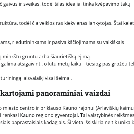
 gaivus ir sveikas, todėl šilas idealiai tinka kvėpavimo takų
ruktūra, todėl čia veiklos ras kiekvienas lankytojas. Štai kele
inkams, riedutininkams ir pasivaikščiojimams su vaikiškais
ą minkštu gruntu arba šiaurietišką ėjimą.
lima atsigaivinti, o kitu metų laiku – tiesiog pasigrožėti t
uriningą laisvalaikį visai šeimai.
akartojami panoraminiai vaizdai
 miesto centro ir priklauso Kauno rajonui (Arlaviškių kaimui)
iai renkasi Kauno regiono gyventojai. Tai valstybinės reikšmė
ais paprastaisiais kadagiais. Ši vieta išsiskiria ne tik unikali