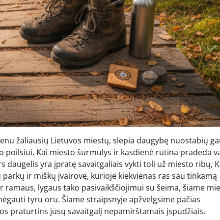
 vienu žaliausių Lietuvos miestų, slepia daugybę nuostabių g
o poilsiui. Kai miesto šurmulys ir kasdienė rutina pradeda va
s daugelis yra įpratę savaitgaliais vykti toli už miesto ribų,
ų parkų ir miškų įvairovę, kurioje kiekvienas ras sau tinkamą
 ar ramaus, lygaus tako pasivaikščiojimui su šeima, šiame mi
simėgauti tyru oru. Šiame straipsnyje apžvelgsime pačias
ios praturtins jūsų savaitgalį nepamirštamais įspūdžiais.