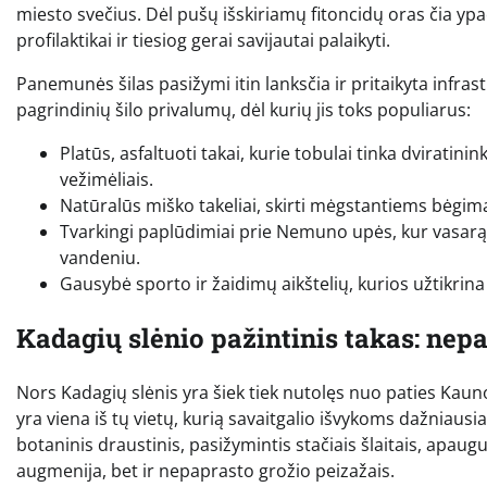
miesto svečius. Dėl pušų išskiriamų fitoncidų oras čia ypač
profilaktikai ir tiesiog gerai savijautai palaikyti.
Panemunės šilas pasižymi itin lanksčia ir pritaikyta infrast
pagrindinių šilo privalumų, dėl kurių jis toks populiarus:
Platūs, asfaltuoti takai, kurie tobulai tinka dviratin
vežimėliais.
Natūralūs miško takeliai, skirti mėgstantiems bėgim
Tvarkingi paplūdimiai prie Nemuno upės, kur vasarą ga
vandeniu.
Gausybė sporto ir žaidimų aikštelių, kurios užtikrina t
Kadagių slėnio pažintinis takas: nep
Nors Kadagių slėnis yra šiek tiek nutolęs nuo paties Kauno
yra viena iš tų vietų, kurią savaitgalio išvykoms dažniaus
botaninis draustinis, pasižymintis stačiais šlaitais, apaugusi
augmenija, bet ir nepaprasto grožio peizažais.