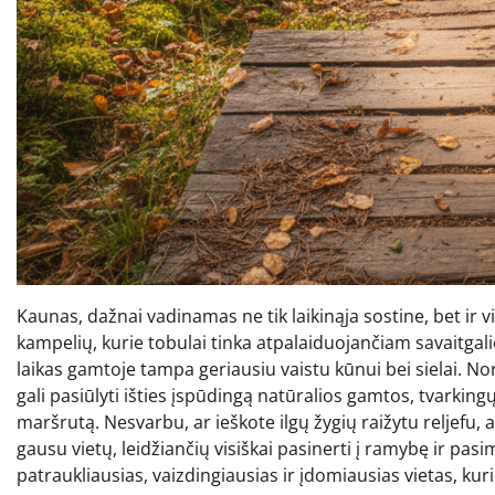
Kaunas, dažnai vadinamas ne tik laikinąja sostine, bet ir
kampelių, kurie tobulai tinka atpalaiduojančiam savaitgali
laikas gamtoje tampa geriausiu vaistu kūnui bei sielai. Nor
gali pasiūlyti išties įspūdingą natūralios gamtos, tvarking
maršrutą. Nesvarbu, ar ieškote ilgų žygių raižytu reljefu,
gausu vietų, leidžiančių visiškai pasinerti į ramybę ir pa
patraukliausias, vaizdingiausias ir įdomiausias vietas, kur