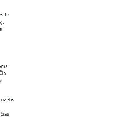
ėsite
ą.
nt
iems
Čia
ne
rožėtis
čias