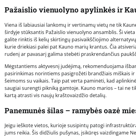
Pažaislio vienuolyno apylinkės ir Ka
Viena iš labiausiai lankomų ir vertinamų vietų ne tik Kaune
širdyje stūksantis Pažaislio vienuolyno ansamblis. Ši vieta
galite rinktis iš kelių skirtingų pasivaikščiojimo alternatyv
kurie driekiasi palei pat Kauno marių krantus. Čia atsive
rudenį ar pavasarį galima stebėti praskrendančius paukšč
Mėgstantiems aktyvesnį judėjimą, rekomenduojama išbandyt
pasirinkimas norintiems pasigrožėti brandžiais miškais ir 
šeimoms su vaikais. Taip pat verta paminėti, kad aplinkinės
saugiai surengti pikniką gamtoje. Kauno marios – tai ne tik
kartą atrasti vis naujų kraštovaizdžio detalių.
Panemunės šilas – ramybės oazė mie
Jeigu ieškote vietos, kurioje susipintų patogi infrastruktū
jums reikia. Šis didžiulis pušynas, įsikūręs vaizdingame N