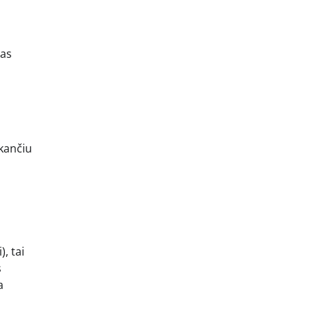
tas
ekančiu
, tai
s
a