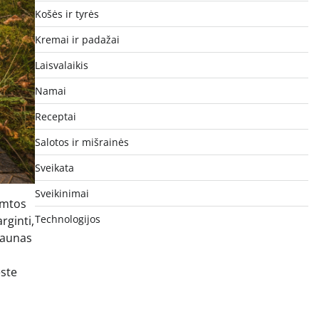
Košės ir tyrės
Kremai ir padažai
Laisvalaikis
Namai
Receptai
Salotos ir mišrainės
Sveikata
Sveikinimai
amtos
Technologijos
rginti,
 Kaunas
este