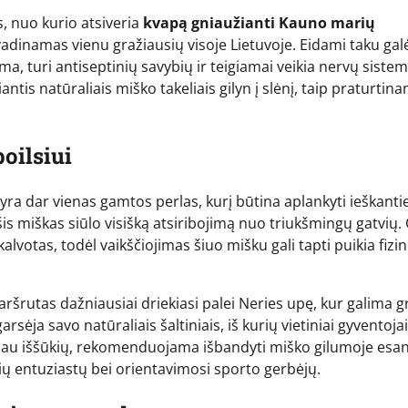
s, nuo kurio atsiveria
kvapą gniaužianti Kauno marių
vadinamas vienu gražiausių visoje Lietuvoje. Eidami taku gal
ama, turi antiseptinių savybių ir teigiamai veikia nervų sistem
antis natūraliais miško takeliais gilyn į slėnį, taip praturtina
oilsiui
yra dar vienas gamtos perlas, kurį būtina aplankyti ieškant
šis miškas siūlo visišką atsiribojimą nuo triukšmingų gatvių. 
alvotas, todėl vaikščiojimas šiuo mišku gali tapti puikia fizi
ršrutas dažniausiai driekiasi palei Neries upę, kur galima g
rsėja savo natūraliais šaltiniais, iš kurių vietiniai gyventojai
iau iššūkių, rekomenduojama išbandyti miško gilumoje esan
ių entuziastų bei orientavimosi sporto gerbėjų.