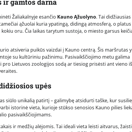
s ir gamtos darna
nėti Žaliakalnyje esančio
Kauno Ąžuolyno
. Tai didžiausias
tamečiai ąžuolai kuria ypatingą, didingą atmosferą, o platus
et kokiu oru. Čia laikas tarytum sustoja, o miesto garsus keiči
urio atsiveria puikūs vaizdai į Kauno centrą. Šis maršrutas 
amtoje su kultūriniu pažinimu. Pasivaikščiojimo metu galima
i pro Lietuvos zoologijos sodą ar tiesiog prisėsti ant vieno i
eraites.
didžiosios upės
siūlo unikalią patirtį – galimybę atsidurti taške, kur susilie
arbi istorinė vieta, kurioje stūkso senosios Kauno pilies lie
galio pasivaikščiojimams.
ais ir medžių alėjomis. Tai ideali vieta leisti aitvarus, žaist