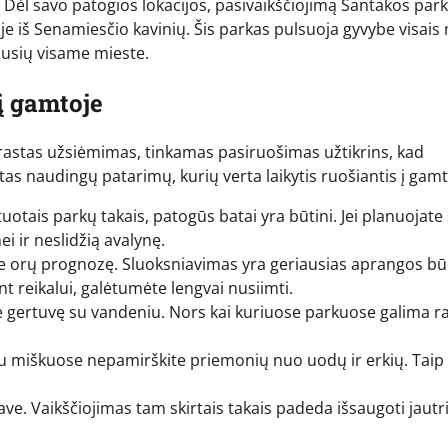
. Dėl savo patogios lokacijos, pasivaikščiojimą Santakos par
je iš Senamiesčio kavinių. Šis parkas pulsuoja gyvybe visais
iausių visame mieste.
į gamtoje
rastas užsiėmimas, tinkamas pasiruošimas užtikrins, kad
letas naudingų patarimų, kurių verta laikytis ruošiantis į gamt
tuotais parkų takais, patogūs batai yra būtini. Jei planuojate 
i ir neslidžią avalynę.
ite orų prognozę. Sluoksniavimas yra geriausias aprangos bū
ant reikalui, galėtumėte lengvai nusiimti.
e gertuvę su vandeniu. Nors kai kuriuose parkuose galima ra
ku miškuose nepamirškite priemonių nuo uodų ir erkių. Taip
ve. Vaikščiojimas tam skirtais takais padeda išsaugoti jautr