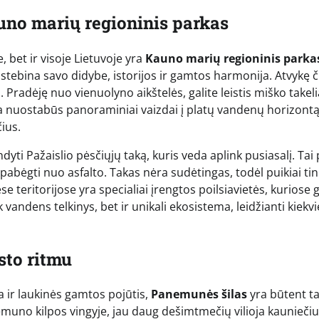
uno marių regioninis parkas
, bet ir visoje Lietuvoje yra
Kauno marių regioninis parka
 stebina savo didybe, istorijos ir gamtos harmonija. Atvykę č
ų. Pradėję nuo vienuolyno aikštelės, galite leistis miško takeli
ria nuostabūs panoraminiai vaizdai į platų vandenų horizontą
ius.
i Pažaislio pėsčiųjų taką, kuris veda aplink pusiasalį. Tai
pabėgti nuo asfalto. Takas nėra sudėtingas, todėl puikiai tin
e teritorijose yra specialiai įrengtos poilsiavietės, kuriose 
 vandens telkinys, bet ir unikali ekosistema, leidžianti kiekv
sto ritmu
ra ir laukinės gamtos pojūtis,
Panemunės šilas
yra būtent ta
emuno kilpos vingyje, jau daug dešimtmečių vilioja kauniečiu