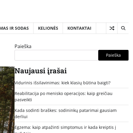
MAS IR SODAS
KELIONĖS
KONTAKTAI
Paieška
Paieška
Naujausi įrašai
Vidurinis išsilavinimas: kiek klasių būtina baigti?
Reabilitacija po menisko operacijos: kaip greičiau
pasveikti
Kada sodinti braškes: sodininkų patarimai gausiam
derliui
Egzema: kaip atpažinti simptomus ir kada kreiptis į