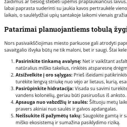
žaidimus ar tiesiog stebėti upėmis praplaukiančius laivus
labai paprasta suderinti su jaukia kavos pertraukėle vieno
laikais, o saulėlydžiai upių santakoje laikomi vienais graž
Patarimai planuojantiems tobulą žyg
Nors pasivaikščiojimas miesto parkuose gali atrodyti pap
savaitgalio išvyka būtų ne tik maloni, bet ir saugi. Štai ke
Pasirinkite tinkamą avalynę:
Net ir vaikštant asfal
natūralius miško takelius, rinkitės atsparesnę drėgme
Atsižvelkite į oro sąlygas:
Prieš išeidami patikrink
turėkite lengvą striukę nuo vėjo ar lietaus, kurią, es
Pasirūpinkite hidratacija:
Visada su savimi turėkit
vandens kolonėlių, geriau būti pasiruošus iš anksto.
Apsauga nuo vabzdžių ir saulės:
Šiltuoju metų lai
pravers akiniai nuo saulės ir galvos apdangalas.
Neišsukite iš pažymėtų takų:
Saugokite gamtą ir sa
miško ekosistemą ir sumažina pasiklydimo riziką.