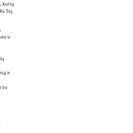
, kurių
ks šių
s
mi ir
ių
mą ir
u su
r