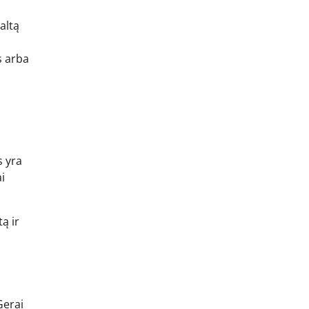
altą
s arba
s yra
i
ą ir
Gerai