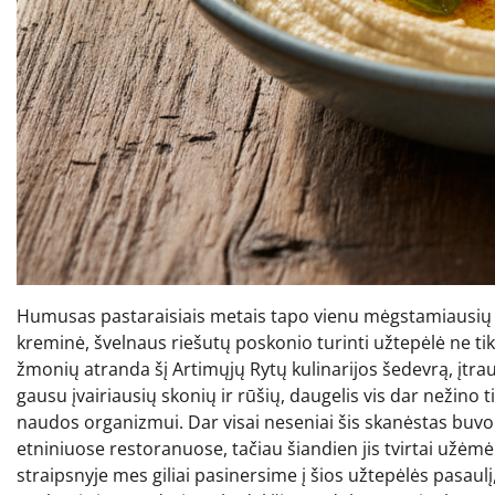
Humusas pastaraisiais metais tapo vienu mėgstamiausių i
kreminė, švelnaus riešutų poskonio turinti užtepėlė ne tik
žmonių atranda šį Artimųjų Rytų kulinarijos šedevrą, įtra
gausu įvairiausių skonių ir rūšių, daugelis vis dar nežino t
naudos organizmui. Dar visai neseniai šis skanėstas buvo
etniniuose restoranuose, tačiau šiandien jis tvirtai užėm
straipsnyje mes giliai pasinersime į šios užtepėlės pasau