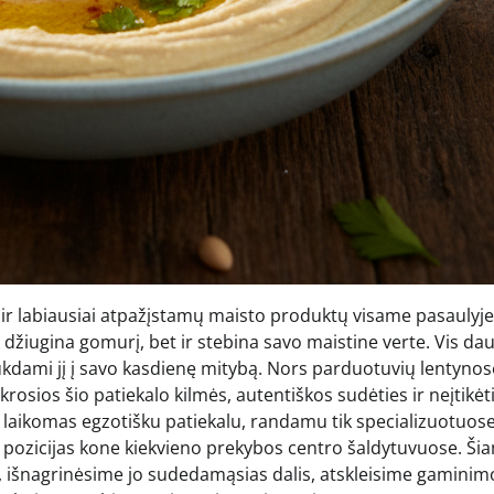
r labiausiai atpažįstamų maisto produktų visame pasaulyje.
 džiugina gomurį, bet ir stebina savo maistine verte. Vis da
ukdami jį į savo kasdienę mitybą. Nors parduotuvių lentynos
ikrosios šio patiekalo kilmės, autentiškos sudėties ir neįtikė
 laikomas egzotišku patiekalu, randamu tik specializuotuos
ė pozicijas kone kiekvieno prekybos centro šaldytuvuose. Ši
lį, išnagrinėsime jo sudedamąsias dalis, atskleisime gaminim