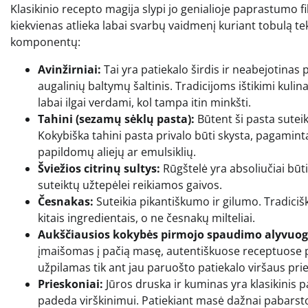
Klasikinio recepto magija slypi jo genialioje paprastumo filo
kiekvienas atlieka labai svarbų vaidmenį kuriant tobulą tek
komponentų:
Avinžirniai:
Tai yra patiekalo širdis ir neabejotinas 
augalinių baltymų šaltinis. Tradicijoms ištikimi kulin
labai ilgai verdami, kol tampa itin minkšti.
Tahini (sezamų sėklų pasta):
Būtent ši pasta suteik
Kokybiška tahini pasta privalo būti skysta, pagamint
papildomų aliejų ar emulsiklių.
Šviežios citrinų sultys:
Rūgštelė yra absoliučiai būt
suteiktų užtepėlei reikiamos gaivos.
Česnakas:
Suteikia pikantiškumo ir gilumo. Tradici
kitais ingredientais, o ne česnakų milteliai.
Aukščiausios kokybės pirmojo spaudimo alyvuogi
įmaišomas į pačią masę, autentiškuose receptuose pa
užpilamas tik ant jau paruošto patiekalo viršaus prie
Prieskoniai:
Jūros druska ir kuminas yra klasikinis 
padeda virškinimui. Patiekiant masė dažnai pabarst