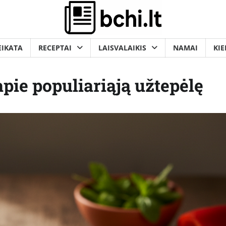
EIKATA
RECEPTAI
LAISVALAIKIS
NAMAI
KIE
pie populiariąją užtepėlę