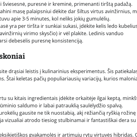
kai šviesesnė, puresnė ir kreminė, primenanti tirštą padažą.
 tahini masę palaipsniui dėkite dar šiltus virtus avinžirnius, m
tuvu apie 3-5 minutes, kol neliks jokių gumulėlių.
sė yra per tiršta ir sunkiai sukasi, įdėkite kelis ledo kubeliu
avinžirnių virimo skysčio) ir vėl plakite. Ledinis vanduo
arsi debesėlis puresnę konsistenciją.
 skoniai
site drąsiai leistis į kulinarinius eksperimentus. Šis patiekala
s. Štai keletas pačių populiariausių variacijų, kurios malonia
tu su kitais ingredientais įdėkite orkaitėje ilgai keptą, minkšt
ūminio saldumo ir labai patrauklią saulėlydžio spalvą.
urokėlių gausite ne tik nuostabią, akį rėžiančią ryškią rožinę
sija vizualiai atrodo tiesiog stulbinamai ir fantastiškai dera su
eksikietiškos gvakamolės ir artimųjų rytų virtuvės hibridas. 