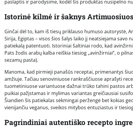
paslaptis ir parodysime, kodėl šis produktas nusipelno nu
Istorinė kilmė ir šaknys Artimuosiuo
Ginčai dėl to, kam iš tiesų priklauso humuso autorystė, Art
Sirija, Egiptas – visos šios šalys laiko jį neatsiejama savo 
patiekalą patentuoti. Istoriniai šaltiniai rodo, kad avinži
Pats žodis arabų kalba reiškia tiesiog „avinžirniai“, o pil
sezamų pasta).
Manoma, kad pirmieji panašūs receptai, primenantys šiuolai
amžiuje. Tačiau senoviniuose rankraščiuose aprašyti rece
tuometiniuose variantuose dažnai trūko tahini pastos arb
puikiai pažįstamas ir mylimas variantas greičiausiai susi
Šiandien šis patiekalas sėkmingai peržengė bet kokias ge
vienijančiu veganus, sveikos mitybos entuziastus ir tiesio
Pagrindiniai autentiško recepto ingre