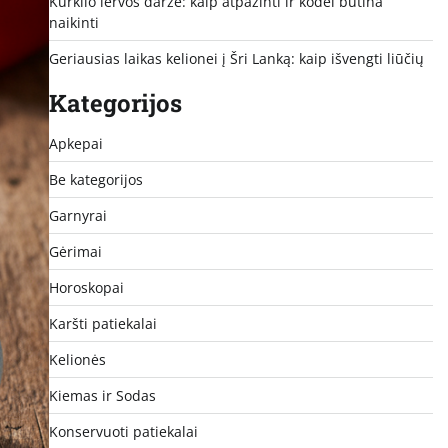
Kurklio lervos darže: kaip atpažinti ir kodėl būtina
naikinti
Geriausias laikas kelionei į Šri Lanką: kaip išvengti liūčių
Kategorijos
Apkepai
Be kategorijos
Garnyrai
Gėrimai
Horoskopai
Karšti patiekalai
Kelionės
Kiemas ir Sodas
Konservuoti patiekalai