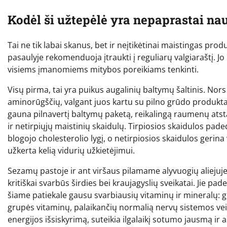
Kodėl ši užtepėlė yra nepaprastai na
Tai ne tik labai skanus, bet ir neįtikėtinai maistingas prod
pasaulyje rekomenduoja įtraukti į reguliarų valgiaraštį. Jo 
visiems įmanomiems mitybos poreikiams tenkinti.
Visų pirma, tai yra puikus augalinių baltymų šaltinis. Nor
aminorūgščių, valgant juos kartu su pilno grūdo produkta
gauna pilnavertį baltymų paketą, reikalingą raumenų atsta
ir netirpiųjų maistinių skaidulų. Tirpiosios skaidulos paded
blogojo cholesterolio lygį, o netirpiosios skaidulos gerina
užkerta kelią vidurių užkietėjimui.
Sezamų pastoje ir ant viršaus pilamame alyvuogių aliejuje
kritiškai svarbūs širdies bei kraujagyslių sveikatai. Jie 
šiame patiekale gausu svarbiausių vitaminų ir mineralų: gel
grupės vitaminų, palaikančių normalią nervų sistemos veikl
energijos išsiskyrimą, suteikia ilgalaikį sotumo jausmą ir 