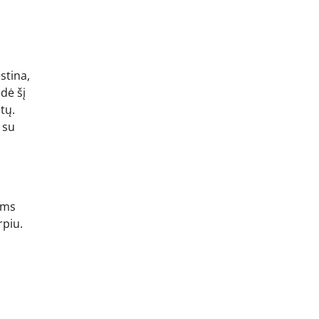
stina,
ndė šį
tų.
 su
ums
rpiu.