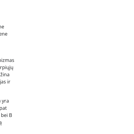
me
bene
anizmas
irpiųjų
ažina
as ir
) yra
 pat
 bei B
ą