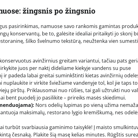
uose: žingsnis po žingsnio
patogus pasirinkimas, namuose savo rankomis gamintas produ
ngų konservantų, be to, galėsite idealiai pritaikyti jo skonį 
estoraninę, šilko švelnumo tekstūrą, neužtenka vien sumesti
konservuotus avinžirnius greitam variantui, tačiau pats ger
irkykite juos per naktį dideliame kiekyje vandens su puse
r padeda labai greitai suminkštinti kietas avinžirnių odele
 nuplaukite ir virkite šviežiame vandenyje tol, kol jie taps to
viejų pirštų. Priklausomai nuo rūšies, tai gali užtrukti nuo v
nai bent puodelį jo pasilikite – prireiks masės skiedimui.
omenduojama):
Nors odelių lupimas po vieną užima nemažai
 garantuoja maksimalų, restorano lygio kremiškumą, nes odelė
ai turbūt svarbiausia gaminimo taisyklė! Į maisto smulkintu
ulkintą česnaką. Plakite šią masę kelias minutes. Rūgštis sur