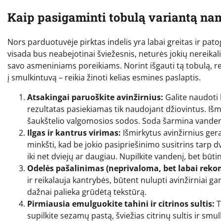
Kaip pasigaminti tobulą variantą nam
Nors parduotuvėje pirktas indelis yra labai greitas ir 
visada bus neabejotinai šviežesnis, neturės jokių nereikali
savo asmeniniams poreikiams. Norint išgauti tą tobulą, r
į smulkintuvą – reikia žinoti kelias esmines paslaptis.
Atsakingai paruoškite avinžirnius:
Galite naudoti 
rezultatas pasiekiamas tik naudojant džiovintus. Išm
šaukštelio valgomosios sodos. Soda šarmina vandenį i
Ilgas ir kantrus virimas:
Išmirkytus avinžirnius gerai
minkšti, kad be jokio pasipriešinimo susitrins tarp d
iki net dviejų ar daugiau. Nupilkite vandenį, bet būti
Odelės pašalinimas (neprivaloma, bet labai rek
ir reikalauja kantrybės, būtent nulupti avinžirniai
dažnai palieka grūdėtą tekstūrą.
Pirmiausia emulguokite tahini ir citrinos sultis:
T
supilkite sezamų pastą, šviežias citrinų sultis ir sm