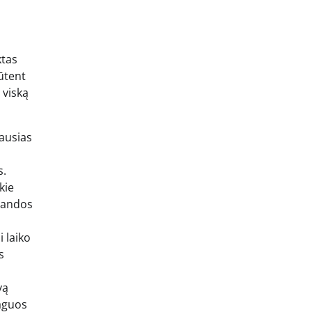
ktas
būtent
 viską
iausias
s.
kie
alandos
 laiko
s
vą
eaguos