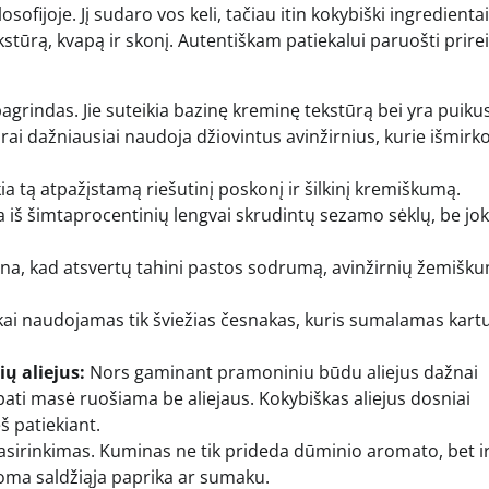
sofijoje. Jį sudaro vos keli, tačiau itin kokybiški ingredientai
stūrą, kvapą ir skonį. Autentiškam patiekalui paruošti prirei
pagrindas. Jie suteikia bazinę kreminę tekstūrą bei yra puiku
arai dažniausiai naudoja džiovintus avinžirnius, kurie išmirko
ia tą atpažįstamą riešutinį poskonį ir šilkinį kremiškumą.
a iš šimtaprocentinių lengvai skrudintų sezamo sėklų, be jok
ina, kad atsvertų tahini pastos sodrumą, avinžirnių žemišku
škai naudojamas tik šviežias česnakas, kuris sumalamas kart
ų aliejus:
Nors gaminant pramoniniu būdu aliejus dažnai
ti masė ruošiama be aliejaus. Kokybiškas aliejus dosniai
š patiekiant.
pasirinkimas. Kuminas ne tik prideda dūminio aromato, bet i
oma saldžiąja paprika ar sumaku.