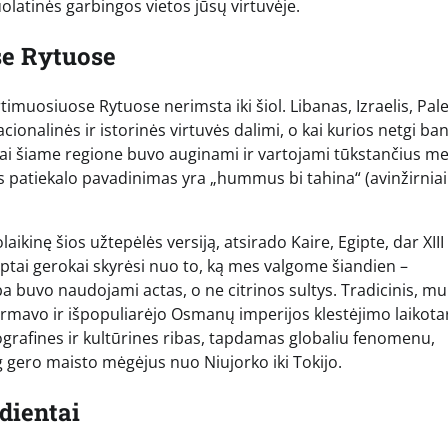
olatinės garbingos vietos jūsų virtuvėje.
se Rytuose
imuosiuose Rytuose nerimsta iki šiol. Libanas, Izraelis, Pale
nacionalinės ir istorinės virtuvės dalimi, o kai kurios netgi ba
rniai šiame regione buvo auginami ir vartojami tūkstančius me
nas patiekalo pavadinimas yra „hummus bi tahina“ (avinžirniai
kinę šios užtepėlės versiją, atsirado Kaire, Egipte, dar XIII
ptai gerokai skyrėsi nuo to, ką mes valgome šiandien –
a buvo naudojami actas, o ne citrinos sultys. Tradicinis, m
formavo ir išpopuliarėjo Osmanų imperijos klestėjimo laikota
ografines ir kultūrines ribas, tapdamas globaliu fenomenu,
g gero maisto mėgėjus nuo Niujorko iki Tokijo.
dientai