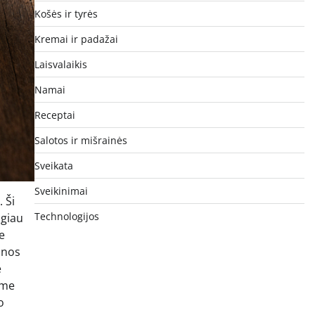
Košės ir tyrės
Kremai ir padažai
Laisvalaikis
Namai
Receptai
Salotos ir mišrainės
Sveikata
Sveikinimai
 Ši
Technologijos
ugiau
e
tinos
e
ame
o