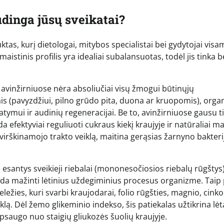
udinga jūsų sveikatai?
uktas, kurį dietologai, mitybos specialistai bei gydytojai visa
maistinis profilis yra idealiai subalansuotas, todėl jis tinka 
s avinžirniuose nėra absoliučiai visų žmogui būtinųjų
is (pavyzdžiui, pilno grūdo pita, duona ar kruopomis), org
tymui ir audinių regeneracijai. Be to, avinžirniuose gausu t
a efektyviai reguliuoti cukraus kiekį kraujyje ir natūraliai m
 virškinamojo trakto veiklą, maitina gerąsias žarnyno bakterij
 esantys sveikieji riebalai (mononesočiosios riebalų rūgštys
padeda mažinti lėtinius uždegiminius procesus organizme. Taip
ežies, kuri svarbi kraujodarai, folio rūgšties, magnio, cinko
ą. Dėl žemo glikeminio indekso, šis patiekalas užtikrina lėt
apsaugo nuo staigių gliukozės šuolių kraujyje.