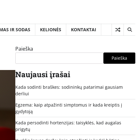
MAS IR SODAS
KELIONĖS
KONTAKTAI
Paieška
Paieška
Naujausi įrašai
Kada sodinti braškes: sodininkų patarimai gausiam
derliui
Egzema: kaip atpažinti simptomus ir kada kreiptis į
gydytoją
Kada persodinti hortenzijas: taisyklės, kad augalas
prigytų