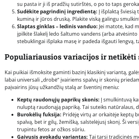
su pasta ir ji iš pradžių sutirštės, o po to taps gero
Sudėkite pagrindinį ingredientą:
Į išplaktą šviesią
kuminą ir jūros druską. Plakite viską galingu smulkin
Slaptas ginklas – ledinis vanduo:
Jei matote, kad ma
įpilkite šlakelį ledo šaltumo vandens (arba atvėsinto 
stebuklingai išplaka masę ir padeda išgauti lengvą, t
Populiariausios variacijos ir netikėti
Kai puikiai išmoksite gaminti bazinį klasikinį variantą, galė
labai universali „drobė“ įvairiems spalvų ir skonių priedam
paįvairins jūsų užkandžių stalą ar šventinį meniu:
Keptų raudonųjų paprikų skonis:
Į smulkintuvą kar
nuluptą raudonąją papriką. Tai suteiks natūralaus, d
Burokėlių fuksija:
Pridėję virtų ar orkaitėje keptų b
spalvą, bet ir gilų, žemišką, salstelėjusį skonį. Ši ver
trupintu fetos ar ožkos sūriu.
Gaivusis avokadų variantas:
Tai tarsi tradicinės m