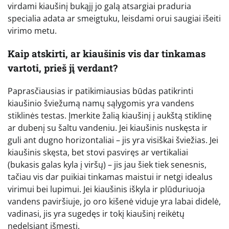
virdami kiaušinį bukąjį jo galą atsargiai praduria
specialia adata ar smeigtuku, leisdami orui saugiai išeiti
virimo metu.
Kaip atskirti, ar kiaušinis vis dar tinkamas
vartoti, prieš jį verdant?
Paprasčiausias ir patikimiausias būdas patikrinti
kiaušinio šviežumą namų sąlygomis yra vandens
stiklinės testas. Įmerkite žalią kiaušinį į aukštą stiklinę
ar dubenį su šaltu vandeniu. Jei kiaušinis nuskęsta ir
guli ant dugno horizontaliai – jis yra visiškai šviežias. Jei
kiaušinis skęsta, bet stovi pasviręs ar vertikaliai
(bukasis galas kyla į viršų) – jis jau šiek tiek senesnis,
tačiau vis dar puikiai tinkamas maistui ir netgi idealus
virimui bei lupimui. Jei kiaušinis iškyla ir plūduriuoja
vandens paviršiuje, jo oro kišenė viduje yra labai didelė,
vadinasi, jis yra sugedęs ir tokį kiaušinį reikėtų
nedelsiant išmesti.