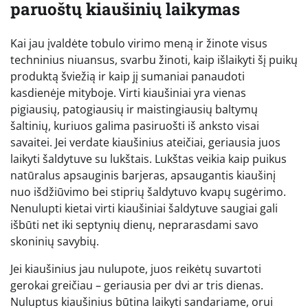
paruoštų kiaušinių laikymas
Kai jau įvaldėte tobulo virimo meną ir žinote visus
techninius niuansus, svarbu žinoti, kaip išlaikyti šį puikų
produktą šviežią ir kaip jį sumaniai panaudoti
kasdienėje mityboje. Virti kiaušiniai yra vienas
pigiausių, patogiausių ir maistingiausių baltymų
šaltinių, kuriuos galima pasiruošti iš anksto visai
savaitei. Jei verdate kiaušinius ateičiai, geriausia juos
laikyti šaldytuve su lukštais. Lukštas veikia kaip puikus
natūralus apsauginis barjeras, apsaugantis kiaušinį
nuo išdžiūvimo bei stiprių šaldytuvo kvapų sugėrimo.
Nenulupti kietai virti kiaušiniai šaldytuve saugiai gali
išbūti net iki septynių dienų, neprarasdami savo
skoninių savybių.
Jei kiaušinius jau nulupote, juos reikėtų suvartoti
gerokai greičiau – geriausia per dvi ar tris dienas.
Nuluptus kiaušinius būtina laikyti sandariame, orui