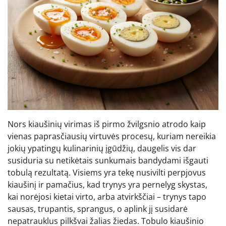
Nors kiaušinių virimas iš pirmo žvilgsnio atrodo kaip
vienas paprasčiausių virtuvės procesų, kuriam nereikia
jokių ypatingų kulinarinių įgūdžių, daugelis vis dar
susiduria su netikėtais sunkumais bandydami išgauti
tobulą rezultatą. Visiems yra tekę nusivilti perpjovus
kiaušinį ir pamačius, kad trynys yra pernelyg skystas,
kai norėjosi kietai virto, arba atvirkščiai – trynys tapo
sausas, trupantis, sprangus, o aplink jį susidarė
nepatrauklus pilkšvai žalias žiedas. Tobulo kiaušinio