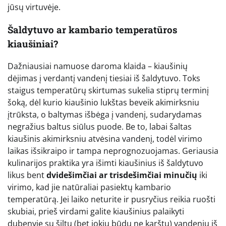
jūsų virtuvėje.
Šaldytuvo ar kambario temperatūros
kiaušiniai?
Dažniausiai namuose daroma klaida – kiaušinių
dėjimas į verdantį vandenį tiesiai iš šaldytuvo. Toks
staigus temperatūrų skirtumas sukelia stiprų terminį
šoką, dėl kurio kiaušinio lukštas beveik akimirksniu
įtrūksta, o baltymas išbėga į vandenį, sudarydamas
negražius baltus siūlus puode. Be to, labai šaltas
kiaušinis akimirksniu atvėsina vandenį, todėl virimo
laikas išsikraipo ir tampa neprognozuojamas. Geriausia
kulinarijos praktika yra išimti kiaušinius iš šaldytuvo
likus bent
dvidešimčiai ar trisdešimčiai minučių
iki
virimo, kad jie natūraliai pasiektų kambario
temperatūrą. Jei laiko neturite ir pusryčius reikia ruošti
skubiai, prieš virdami galite kiaušinius palaikyti
dubenyje su šiltu (bet jokiu būdu ne karštu) vandeniu iš