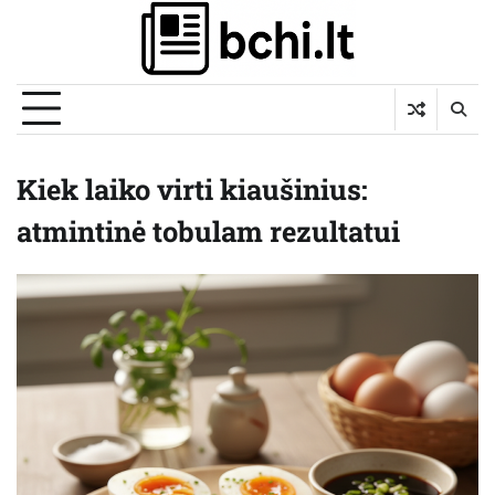
Skip
to
content
Kiek laiko virti kiaušinius:
atmintinė tobulam rezultatui