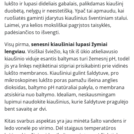
lukšto ir lupasi dideliais gabalais, palikdamas kiaušinį
duobėtą, nelygų ir neestetišką. Ypač tai apmaudu, kai
ruošiatės gaminti įdarytus kiaušinius šventiniam stalui.
Laimei, yra kelios moksliškai pagrįstos taisyklės,
padėsiančios to išvengti.
Visų pirma,
senesni kiaušiniai lupasi žymiai
lengviau
. Visiškai šviežio, ką tik iš ūkio atkeliavusio
kiaušinio viduje esantis baltymas turi žemesnį pH, todėl
jis yra linkęs neįtikėtinai stipriai prisikabinti prie vidinės
lukšto membranos. Kiaušiniui gulint šaldytuve, pro
mikroskopines lukšto poras pamažu išeina anglies
dioksidas, baltymo pH natūraliai pakyla, o membrana
atsiskiria nuo baltymo. Idealiam, neskausmingam
lupimui naudokite kiaušinius, kurie šaldytuve pragulėjo
bent savaitę ar dvi.
Kitas svarbus aspektas yra jau minėta šalto vandens ir
ledo vonelė po virimo. Dėl staigaus temperatūros