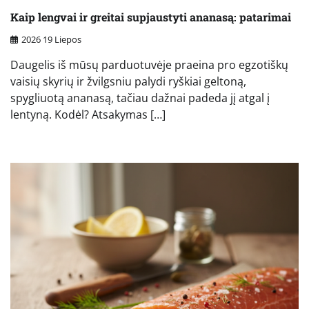
Kaip lengvai ir greitai supjaustyti ananasą: patarimai
2026 19 Liepos
Daugelis iš mūsų parduotuvėje praeina pro egzotiškų
vaisių skyrių ir žvilgsniu palydi ryškiai geltoną,
spygliuotą ananasą, tačiau dažnai padeda jį atgal į
lentyną. Kodėl? Atsakymas […]