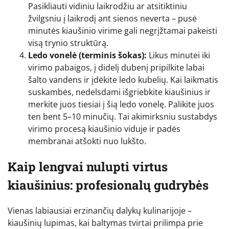
Pasikliauti vidiniu laikrodžiu ar atsitiktiniu
žvilgsniu į laikrodį ant sienos neverta – pusė
minutės kiaušinio virime gali negrįžtamai pakeisti
visą trynio struktūrą.
Ledo vonelė (terminis šokas):
Likus minutei iki
virimo pabaigos, į didelį dubenį pripilkite labai
šalto vandens ir įdėkite ledo kubelių. Kai laikmatis
suskambės, nedelsdami išgriebkite kiaušinius ir
merkite juos tiesiai į šią ledo vonelę. Palikite juos
ten bent 5–10 minučių. Tai akimirksniu sustabdys
virimo procesą kiaušinio viduje ir padės
membranai atšokti nuo lukšto.
Kaip lengvai nulupti virtus
kiaušinius: profesionalų gudrybės
Vienas labiausiai erzinančių dalykų kulinarijoje –
kiaušinių lupimas, kai baltymas tvirtai prilimpa prie