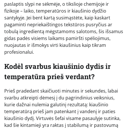
paslaptis slypi ne sėkmėje, o tikslioje chemijoje ir
fizikoje – laiko, temperatūros ir kiaušinio dydžio
santykyje. Jei bent kartą susimąstėte, kaip kaskart
pagaminti nepriekaištingos tekstūros pusryčius ar
tobulą ingredientą mėgstamoms salotoms, šis išsamus
gidas padės visiems laikams pamiršti spėliojimus,
nuojautas ir išmokys virti kiaušinius kaip tikram
profesionalui.
Kodėl svarbus kiaušinio dydis ir
temperatūra prieš verdant?
Prieš pradedant skaičiuoti minutes ir sekundes, labai
svarbu atkreipti dėmesį į du pagrindinius veiksnius,
kurie dažnai nulemia galutinį rezultatą: kiaušinio
temperatūrą prieš jam patenkant į vandenį ir paties
kiaušinio dydį. Virtuvės šefai visame pasaulyje sutinka,
kad šie kintamieji yra raktas į stabilumą ir pastovumą