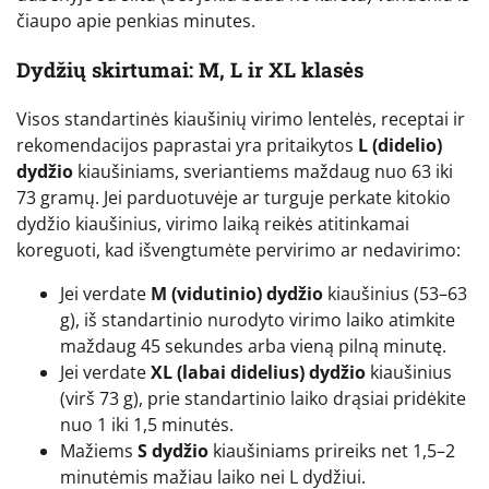
čiaupo apie penkias minutes.
Dydžių skirtumai: M, L ir XL klasės
Visos standartinės kiaušinių virimo lentelės, receptai ir
rekomendacijos paprastai yra pritaikytos
L (didelio)
dydžio
kiaušiniams, sveriantiems maždaug nuo 63 iki
73 gramų. Jei parduotuvėje ar turguje perkate kitokio
dydžio kiaušinius, virimo laiką reikės atitinkamai
koreguoti, kad išvengtumėte pervirimo ar nedavirimo:
Jei verdate
M (vidutinio) dydžio
kiaušinius (53–63
g), iš standartinio nurodyto virimo laiko atimkite
maždaug 45 sekundes arba vieną pilną minutę.
Jei verdate
XL (labai didelius) dydžio
kiaušinius
(virš 73 g), prie standartinio laiko drąsiai pridėkite
nuo 1 iki 1,5 minutės.
Mažiems
S dydžio
kiaušiniams prireiks net 1,5–2
minutėmis mažiau laiko nei L dydžiui.