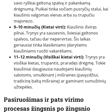
savo ryškiai geltoną spalvą ir pakankamą
drėgnumą. Puikiai tinka sočiam pusryčių stalui, kai
kiaušinis valgomas vienas arba su trupučiu
majonezo.
9–10 minučių (Kietai virti):
Kiaušinis išviręs
pilnai. Trynys yra sausesnis, šviesiai geltonos
spalvos, tačiau dar nepervirtas. Šis laikas
geriausiai tinka klasikiniams įdarytiems
kiaušiniams ruošti vakarėliams.
11–12 minučių (Visiškai kietai virti):
Trynys yra
visiškai kietas, trupantis, praradęs drėgmę. Tokie
kiaušiniai daugiausia naudojami kiaušinių
salotoms, smulkinant į mišraines (pavyzdžiui,
tradicinę baltą mišrainę) ar gaminant sumuštinių
užtepėles.
Pasiruošimas ir pats virimo
procesas žingsnis po žingsnio