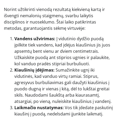
Norint užtikrinti vienodą rezultatą kiekvieną kartą ir
išvengti nemalonių staigmenų, svarbu laikytis
disciplinos ir nuoseklumo. Štai laiko patikrintas
metodas, garantuojantis sėkmę virtuvėje:
Vandens užvirimas:
Į vidutinio dydžio puodą
įpilkite tiek vandens, kad įdėjus kiaušinius jis juos
apsemtų bent vienu ar dviem centimetrais.
Užkaiskite puodą ant stiprios ugnies ir palaukite,
kol vanduo pradės stipriai burbuliuoti.
Kiaušinių įdėjimas:
Sumažinkite ugnį iki
vidutinės, kad vanduo virtų ramiai. Stiprus,
agresyvus burbuliavimas gali daužyti kiaušinius į
puodo dugną ir vienas į kitą, dėl to lukštai greitai
skils. Naudodami šaukštą arba kiaurasamtį,
atsargiai, po vieną, nuleiskite kiaušinius į vandenį.
Laikmačio nustatymas:
Vos tik įdedate paskutinį
kiaušinį į puodą, nedelsdami įjunkite laikmatį.