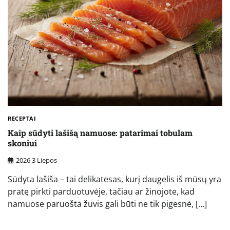
RECEPTAI
Kaip sūdyti lašišą namuose: patarimai tobulam
skoniui
2026 3 Liepos
Sūdyta lašiša – tai delikatesas, kurį daugelis iš mūsų yra
pratę pirkti parduotuvėje, tačiau ar žinojote, kad
namuose paruošta žuvis gali būti ne tik pigesnė, […]