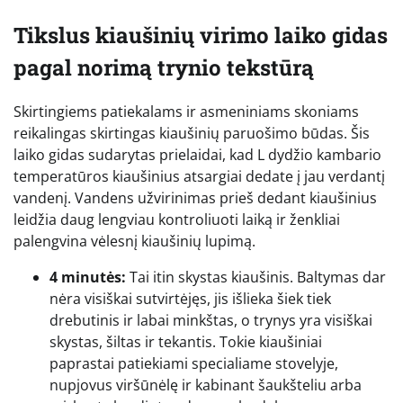
Tikslus kiaušinių virimo laiko gidas
pagal norimą trynio tekstūrą
Skirtingiems patiekalams ir asmeniniams skoniams
reikalingas skirtingas kiaušinių paruošimo būdas. Šis
laiko gidas sudarytas prielaidai, kad L dydžio kambario
temperatūros kiaušinius atsargiai dedate į jau verdantį
vandenį. Vandens užvirinimas prieš dedant kiaušinius
leidžia daug lengviau kontroliuoti laiką ir ženkliai
palengvina vėlesnį kiaušinių lupimą.
4 minutės:
Tai itin skystas kiaušinis. Baltymas dar
nėra visiškai sutvirtėjęs, jis išlieka šiek tiek
drebutinis ir labai minkštas, o trynys yra visiškai
skystas, šiltas ir tekantis. Tokie kiaušiniai
paprastai patiekiami specialiame stovelyje,
nupjovus viršūnėlę ir kabinant šaukšteliu arba