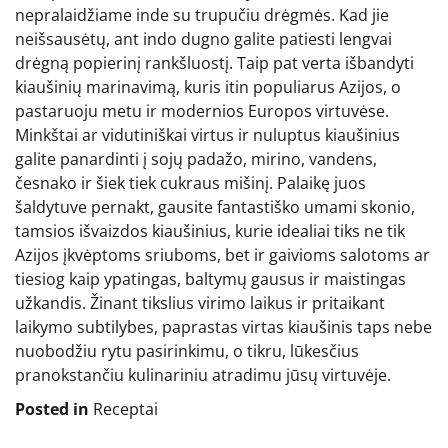
nepralaidžiame inde su trupučiu drėgmės. Kad jie
neišsausėtų, ant indo dugno galite patiesti lengvai
drėgną popierinį rankšluostį. Taip pat verta išbandyti
kiaušinių marinavimą, kuris itin populiarus Azijos, o
pastaruoju metu ir modernios Europos virtuvėse.
Minkštai ar vidutiniškai virtus ir nuluptus kiaušinius
galite panardinti į sojų padažo, mirino, vandens,
česnako ir šiek tiek cukraus mišinį. Palaikę juos
šaldytuve pernakt, gausite fantastiško umami skonio,
tamsios išvaizdos kiaušinius, kurie idealiai tiks ne tik
Azijos įkvėptoms sriuboms, bet ir gaivioms salotoms ar
tiesiog kaip ypatingas, baltymų gausus ir maistingas
užkandis. Žinant tikslius virimo laikus ir pritaikant
laikymo subtilybes, paprastas virtas kiaušinis taps nebe
nuobodžiu rytu pasirinkimu, o tikru, lūkesčius
pranokstančiu kulinariniu atradimu jūsų virtuvėje.
Posted in
Receptai