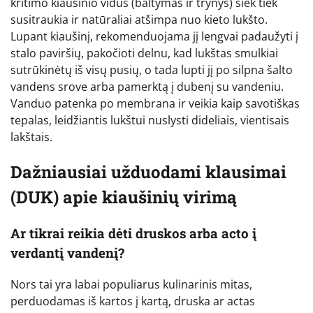
kritimo kiaušinio vidus (baltymas ir trynys) šiek tiek
susitraukia ir natūraliai atšimpa nuo kieto lukšto.
Lupant kiaušinį, rekomenduojama jį lengvai padaužyti į
stalo paviršių, pakočioti delnu, kad lukštas smulkiai
sutrūkinėtų iš visų pusių, o tada lupti jį po silpna šalto
vandens srove arba pamerktą į dubenį su vandeniu.
Vanduo patenka po membrana ir veikia kaip savotiškas
tepalas, leidžiantis lukštui nuslysti dideliais, vientisais
lakštais.
Dažniausiai užduodami klausimai
(DUK) apie kiaušinių virimą
Ar tikrai reikia dėti druskos arba acto į
verdantį vandenį?
Nors tai yra labai populiarus kulinarinis mitas,
perduodamas iš kartos į kartą, druska ar actas