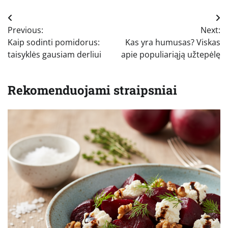
Navigacija
Previous:
Next:
tarp
Kaip sodinti pomidorus:
Kas yra humusas? Viskas
įrašų
taisyklės gausiam derliui
apie populiariąją užtepėlę
Rekomenduojami straipsniai