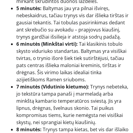
mirkant skrudintos duonos lazdeles.
5 minutės:
Baltymas jau yra pilnai išviręs,
nebeskaidrus, tačiau trynys vis dar išlieka tirštas ir
gausiai tekantis. Tai tobulas pasirinkimas dedant
ant skrebučio su avokadu – prapjovus kiaušinį,
trynys gardžiai išsilieja ir atstoja sodrų padažą.
6 minutės (Minkštai virti):
Tai klasikinis tobulo
skysto viduriuko standartas. Baltymas yra visiškai
tvirtas, o trynio išorė šiek tiek sutirštėjusi, tačiau
pats centras išlieka maloniai kreminis, tirštas ir
drėgnas. Šis virimo laikas idealiai tinka
azijietiškoms Ramen sriuboms.
7 minutės (Vidutinio kietumo):
Trynys nebeteka,
jo tekstūra tampa panaši į marmeladą arba
minkštą kambario temperatūros sviestą. Jis yra
lipnus, drėgnas, švelnaus skonio. Tai puikus
kompromisas tiems, kurie nemėgsta nei visiškai
skystų, nei sprangiai kietų kiaušinių.
8 minutės:
Trynys tampa kietas, bet vis dar išlaiko