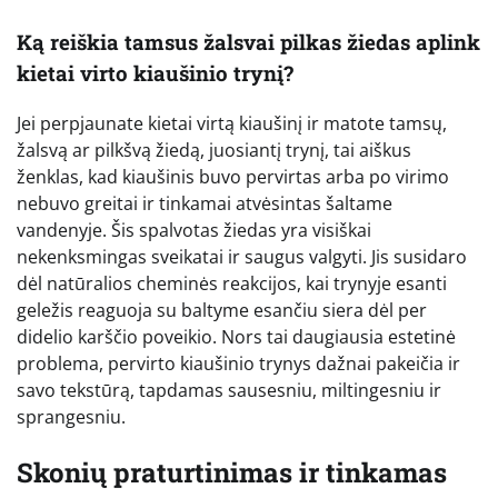
Ką reiškia tamsus žalsvai pilkas žiedas aplink
kietai virto kiaušinio trynį?
Jei perpjaunate kietai virtą kiaušinį ir matote tamsų,
žalsvą ar pilkšvą žiedą, juosiantį trynį, tai aiškus
ženklas, kad kiaušinis buvo pervirtas arba po virimo
nebuvo greitai ir tinkamai atvėsintas šaltame
vandenyje. Šis spalvotas žiedas yra visiškai
nekenksmingas sveikatai ir saugus valgyti. Jis susidaro
dėl natūralios cheminės reakcijos, kai trynyje esanti
geležis reaguoja su baltyme esančiu siera dėl per
didelio karščio poveikio. Nors tai daugiausia estetinė
problema, pervirto kiaušinio trynys dažnai pakeičia ir
savo tekstūrą, tapdamas sausesniu, miltingesniu ir
sprangesniu.
Skonių praturtinimas ir tinkamas