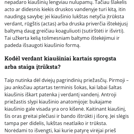
nepadaro kiaušinių lengviau nulupamų. Tačiau šlakelis
acto ar didesnis kiekis druskos vandenyje turi kitą, itin
naudingą savybę: jei kiaušinio lukštas netyčia įtrūksta
verdant, rūgštis (actas) arba druska priverčia ištekėjusį
baltymą daug greičiau koaguliuoti (sutirštėti ir išvirti).
Tai užkerta kelią tolimesniam baltymo ištekėjimui ir
padeda išsaugoti kiaušinio formą.
Kodėl verdant kiaušiniai kartais sprogsta
arba staiga įtrūksta?
Taip nutinka dėl dviejų pagrindinių priežasčių. Pirmoji –
jau anksčiau aptartas terminis šokas, kai labai šaltas
kiaušinis iškart patenka į verdantį vandenį. Antroji
priežastis slypi kiaušinio anatomijoje: bukajame
kiaušinio gale visada yra oro kišenė. Kaitinant kiaušinį,
šis oras greitai plečiasi ir bando ištrūkti į išorę. Jei slėgis
tampa per didelis, lukštas neatlaiko ir trūksta.
Norėdami to išvengti, kai kurie patyrę virėjai prieš