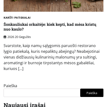
KARŠTI PATIEKALAI
Šonkauliukai orkaitėje: kiek kepti, kad mėsa kristų
nuo kaulo?
2026 20 Gegužės
Svarstote, kaip namų sąlygomis paruošti restorano
lygio patiekalą, kuris nepaliktų abejingų? Neabejotinai
vienas didžiausių kulinarinių malonumų yra sultingi,
aromatingi ir burnoje tirpstantys mėsos gabalėliai,
kuriuos […]
Paieška
Paieška
Naujausi įrašai