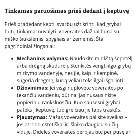
Tinkamas paruošimas prieš dedant į keptuvę
Prieš pradedant kepti, svarbu užtikrinti, kad grybai
būtų tinkamai nuvalyti. Voveraitės dažnai būna su
miško šiukšlėmis, spygliais ar žemėmis. Štai
pagrindiniai žingsniai:
Mechaninis valymas:
Naudokite minkštą šepetėlį
arba drėgną skudurėlį. Stenkitės vengti ilgo grybų
mirkymo vandenyje, nes jie, kaip ir kempinė,
sugeria drėgmę, kurią vėliau teks ilgai išgarinti.
Džiovinimas:
Jei visgi nuplovėte voveraites po
tekančiu vandeniu, būtinai jas nusausinkite
popieriniu rankšluosčiu. Kuo sausesni grybai
pateks į keptuvę, tuo greičiau jie taps traškūs.
Pjaustymas:
Mažas voveraites palikite sveikas –
jos atrodo estetiškai ir išlaiko daugiau sulčių
viduje. Dideles voveraites perpjaukite per pusę ar