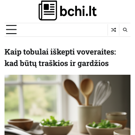
Skip
to
content
Kaip tobulai iškepti voveraites:
kad būtų traškios ir gardžios