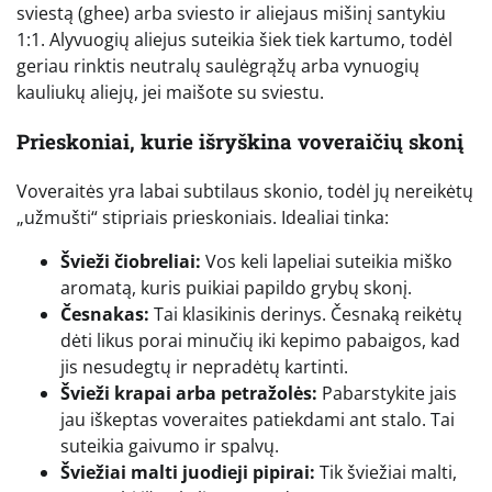
sviestą (ghee) arba sviesto ir aliejaus mišinį santykiu
1:1. Alyvuogių aliejus suteikia šiek tiek kartumo, todėl
geriau rinktis neutralų saulėgrąžų arba vynuogių
kauliukų aliejų, jei maišote su sviestu.
Prieskoniai, kurie išryškina voveraičių skonį
Voveraitės yra labai subtilaus skonio, todėl jų nereikėtų
„užmušti“ stipriais prieskoniais. Idealiai tinka:
Švieži čiobreliai:
Vos keli lapeliai suteikia miško
aromatą, kuris puikiai papildo grybų skonį.
Česnakas:
Tai klasikinis derinys. Česnaką reikėtų
dėti likus porai minučių iki kepimo pabaigos, kad
jis nesudegtų ir nepradėtų kartinti.
Švieži krapai arba petražolės:
Pabarstykite jais
jau iškeptas voveraites patiekdami ant stalo. Tai
suteikia gaivumo ir spalvų.
Šviežiai malti juodieji pipirai:
Tik šviežiai malti,