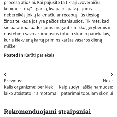
procesą atidžiai. Kai pajusite tą tikrąjį „voveraičių
kepimo ritmą“ – garsą, kvapą ir spalvą – jums
nebereikės jokių laikmačių ar receptų. Jūs tiesiog
žinosite, kada jos yra pačios skaniausios. Tikimės, kad
šie patarimai padės jums mėgautis miško gėrybėmis ir
nustebinti savo artimuosius tobulo skonio patiekalais,
kurie kiekvieną kartą primins karštą vasaros dieną
miške.
Posted in
Karšti patiekalai
Navigacija
Previous:
Next:
tarp
Kalis organizme: per kiek
Kaip sūdyti lašišą namuose:
įrašų
laiko atsistato ir simptomai
patarimai tobulam skoniui
Rekomenduojami straipsniai