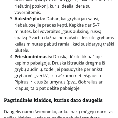
riešutinį poskonį, kuris idealiai dera su
voveraitėmis.
Auksinė pluta:
Dabar, kai grybai jau sausi,
riebaluose jie pradės kepti. Kepkite dar 5–7
minutes, kol voveraitės įgaus auksinę, rusvą
spalvą. Svarbu dažnai nemaišyti – leiskite grybams
kelias minutes pabūti ramiai, kad susidarytų traški
plutelė.
Prieskoninimasis:
Druską dėkite tik pačioje
kepimo pabaigoje. Druska ištraukia drėgmę iš
grybų audinių, todėl jei pasūdysite per anksti,
grybai vėl „verkš“, ir traškumo nebeišgausite.
Pipirus ir kitus žalumynus (pvz., čiobrelius ar
krapus) taip pat dėkite pabaigoje.
Pagrindinės klaidos, kurias daro daugelis
Daugelis namų šeimininkių ar kulinarų mėgėjų daro tas