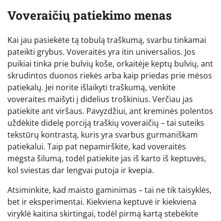
Voveraičių patiekimo menas
Kai jau pasiekėte tą tobulą traškumą, svarbu tinkamai
pateikti grybus. Voveraitės yra itin universalios. Jos
puikiai tinka prie bulvių koše, orkaitėje keptų bulvių, ant
skrudintos duonos riekės arba kaip priedas prie mėsos
patiekalų. Jei norite išlaikyti traškumą, venkite
voveraites maišyti į didelius troškinius. Verčiau jas
patiekite ant viršaus. Pavyzdžiui, ant kreminės polentos
uždėkite didelę porciją traškių voveraičių – tai suteiks
tekstūrų kontrastą, kuris yra svarbus gurmaniškam
patiekalui. Taip pat nepamirškite, kad voveraitės
mėgsta šilumą, todėl patiekite jas iš karto iš keptuvės,
kol sviestas dar lengvai putoja ir kvepia.
Atsiminkite, kad maisto gaminimas – tai ne tik taisyklės,
bet ir eksperimentai. Kiekviena keptuvė ir kiekviena
viryklė kaitina skirtingai, todėl pirmą kartą stebėkite