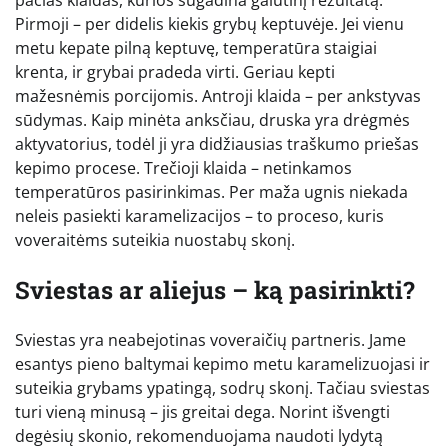
pačias klaidas, kurios sugadina galutinį rezultatą.
Pirmoji – per didelis kiekis grybų keptuvėje. Jei vienu
metu kepate pilną keptuvę, temperatūra staigiai
krenta, ir grybai pradeda virti. Geriau kepti
mažesnėmis porcijomis. Antroji klaida – per ankstyvas
sūdymas. Kaip minėta anksčiau, druska yra drėgmės
aktyvatorius, todėl ji yra didžiausias traškumo priešas
kepimo procese. Trečioji klaida – netinkamos
temperatūros pasirinkimas. Per maža ugnis niekada
neleis pasiekti karamelizacijos – to proceso, kuris
voveraitėms suteikia nuostabų skonį.
Sviestas ar aliejus – ką pasirinkti?
Sviestas yra neabejotinas voveraičių partneris. Jame
esantys pieno baltymai kepimo metu karamelizuojasi ir
suteikia grybams ypatingą, sodrų skonį. Tačiau sviestas
turi vieną minusą – jis greitai dega. Norint išvengti
degėsių skonio, rekomenduojama naudoti lydytą