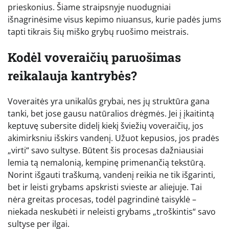
prieskonius. Šiame straipsnyje nuodugniai
išnagrinėsime visus kepimo niuansus, kurie padės jums
tapti tikrais šių miško grybų ruošimo meistrais.
Kodėl voveraičių paruošimas
reikalauja kantrybės?
Voveraitės yra unikalūs grybai, nes jų struktūra gana
tanki, bet jose gausu natūralios drėgmės. Jei į įkaitintą
keptuvę subersite didelį kiekį šviežių voveraičių, jos
akimirksniu išskirs vandenį. Užuot kepusios, jos pradės
„virti“ savo sultyse. Būtent šis procesas dažniausiai
lemia tą nemalonią, kempinę primenančią tekstūrą.
Norint išgauti traškumą, vandenį reikia ne tik išgarinti,
bet ir leisti grybams apskristi svieste ar aliejuje. Tai
nėra greitas procesas, todėl pagrindinė taisyklė –
niekada neskubėti ir neleisti grybams „troškintis“ savo
sultyse per ilgai.