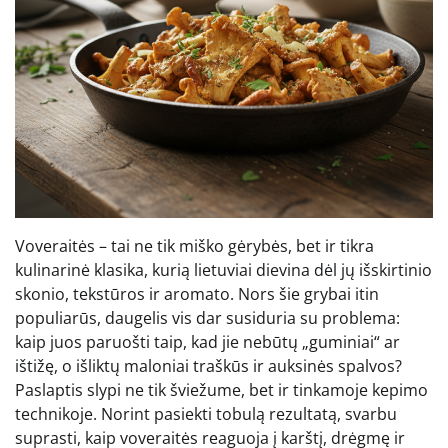
Voveraitės – tai ne tik miško gėrybės, bet ir tikra
kulinarinė klasika, kurią lietuviai dievina dėl jų išskirtinio
skonio, tekstūros ir aromato. Nors šie grybai itin
populiarūs, daugelis vis dar susiduria su problema:
kaip juos paruošti taip, kad jie nebūtų „guminiai“ ar
ištižę, o išliktų maloniai traškūs ir auksinės spalvos?
Paslaptis slypi ne tik šviežume, bet ir tinkamoje kepimo
technikoje. Norint pasiekti tobulą rezultatą, svarbu
suprasti, kaip voveraitės reaguoja į karštį, drėgmę ir