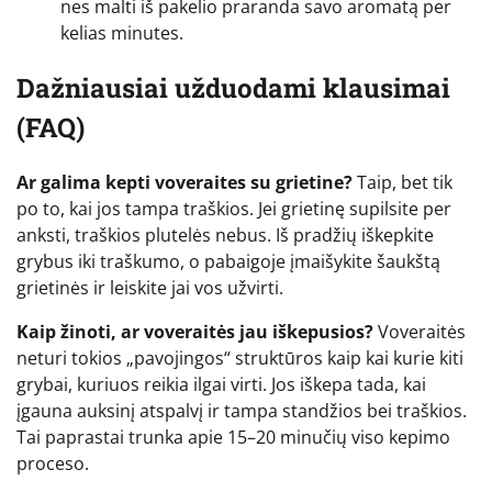
nes malti iš pakelio praranda savo aromatą per
kelias minutes.
Dažniausiai užduodami klausimai
(FAQ)
Ar galima kepti voveraites su grietine?
Taip, bet tik
po to, kai jos tampa traškios. Jei grietinę supilsite per
anksti, traškios plutelės nebus. Iš pradžių iškepkite
grybus iki traškumo, o pabaigoje įmaišykite šaukštą
grietinės ir leiskite jai vos užvirti.
Kaip žinoti, ar voveraitės jau iškepusios?
Voveraitės
neturi tokios „pavojingos“ struktūros kaip kai kurie kiti
grybai, kuriuos reikia ilgai virti. Jos iškepa tada, kai
įgauna auksinį atspalvį ir tampa standžios bei traškios.
Tai paprastai trunka apie 15–20 minučių viso kepimo
proceso.