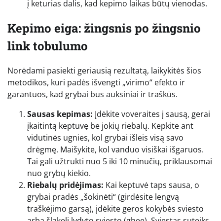
į keturias dalis, kad kepimo laikas būtų vienodas.
Kepimo eiga: žingsnis po žingsnio
link tobulumo
Norėdami pasiekti geriausią rezultatą, laikykitės šios
metodikos, kuri padės išvengti „virimo“ efekto ir
garantuos, kad grybai bus auksiniai ir traškūs.
Sausas kepimas:
Įdėkite voveraites į sausą, gerai
įkaitintą keptuvę be jokių riebalų. Kepkite ant
vidutinės ugnies, kol grybai išleis visą savo
drėgmę. Maišykite, kol vanduo visiškai išgaruos.
Tai gali užtrukti nuo 5 iki 10 minučių, priklausomai
nuo grybų kiekio.
Riebalų pridėjimas:
Kai keptuvė taps sausa, o
grybai pradės „šokinėti“ (girdėsite lengvą
traškėjimo garsą), įdėkite geros kokybės sviesto
arba šlakelį lydyto sviesto (ghee). Sviestas suteiks