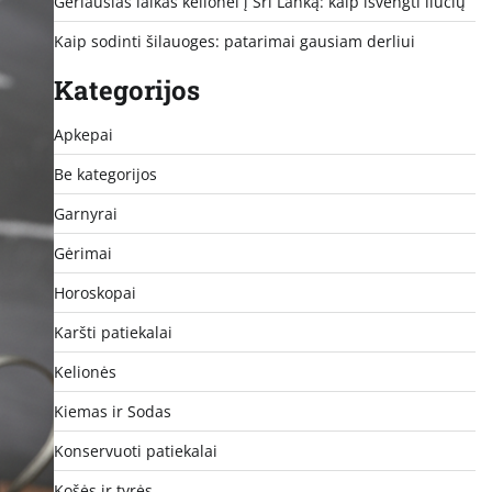
Geriausias laikas kelionei į Šri Lanką: kaip išvengti liūčių
Kaip sodinti šilauoges: patarimai gausiam derliui
Kategorijos
Apkepai
Be kategorijos
Garnyrai
Gėrimai
Horoskopai
Karšti patiekalai
Kelionės
Kiemas ir Sodas
Konservuoti patiekalai
Košės ir tyrės