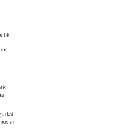
e tik
oms.
tis
na
gurkai
nius ar