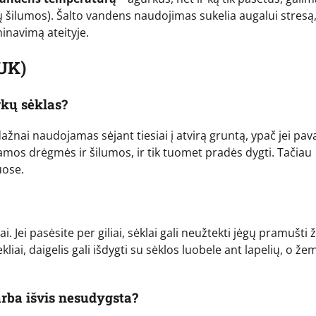
nių šilumos). Šalto vandens naudojimas sukelia augalui stresą
minavimą ateityje.
UK)
rkų sėklas?
 dažnai naudojamas sėjant tiesiai į atvirą gruntą, ypač jei pav
nkamos drėgmės ir šilumos, ir tik tuomet pradės dygti. Tačiau
uose.
. Jei pasėsite per giliai, sėklai gali neužtekti jėgų pramušti
ekliai, daigelis gali išdygti su sėklos luobele ant lapelių, o že
arba išvis nesudygsta?