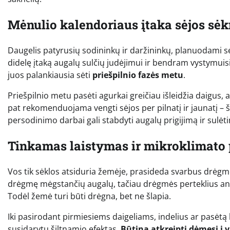
Mėnulio kalendoriaus įtaka sėjos sė
Daugelis patyrusių sodininkų ir daržininkų, planuodami sė
didelę įtaką augalų sulčių judėjimui ir bendram vystymuisi
juos palankiausia sėti
priešpilnio fazės metu
.
Priešpilnio metu pasėti agurkai greičiau išleidžia daigus, 
pat rekomenduojama vengti sėjos per pilnatį ir jaunatį –
persodinimo darbai gali stabdyti augalų prigijimą ir sulėti
Tinkamas laistymas ir mikroklimato 
Vos tik sėklos atsiduria žemėje, prasideda svarbus drėgmė
drėgmę mėgstančių augalų, tačiau drėgmės perteklius anksty
Todėl žemė turi būti drėgna, bet ne šlapia.
Iki pasirodant pirmiesiems daigeliams, indelius ar pasėt
susidarytų šiltnamio efektas.
Būtina atkreipti dėmesį į