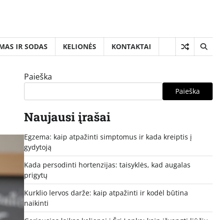
MAS IR SODAS
KELIONĖS
KONTAKTAI
Paieška
Paieška
Naujausi įrašai
Egzema: kaip atpažinti simptomus ir kada kreiptis į
gydytoją
Kada persodinti hortenzijas: taisyklės, kad augalas
prigytų
Kurklio lervos darže: kaip atpažinti ir kodėl būtina
naikinti