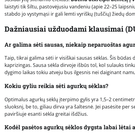
laistyti tik šiltu, pastovėjusiu vandeniu (apie 22–25 laips
stabdo jo vystymąsi ir gali lemti vyriškų (tuščių) žiedų do
Dažniausiai užduodami klausimai (D
Ar galima sėti sausas, niekaip neparuoštas agu
Taip, tikrai galima sėti ir visiškai sausas sėklas. Šis būdas
kaprizingas. Sausa sėkla dirvoje išbūs tol, kol sulauks ti
dygimo laikas tokiu atveju bus ilgesnis nei daiginant nam
Kokiu gyliu reikia sėti agurkų sėklas?
Optimalus agurkų sėklų įterpimo gylis yra 1,5–2 centimetrai
sluoksnį, be to, giliau dirva yra šaltesnė. Jei pasėsite per s
paviršiuje esanti sėkla greitai išdžius.
Kodėl pasėtos agurkų sėklos dygsta labai lėtai 