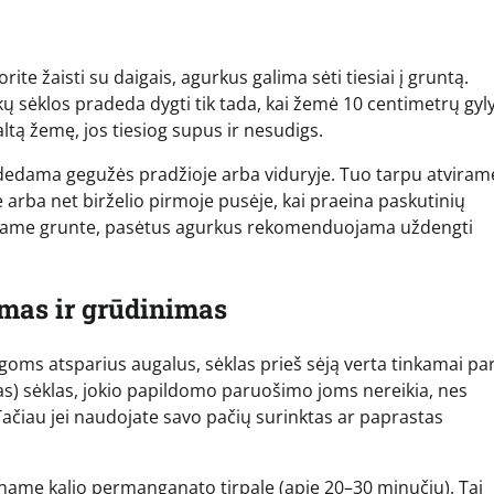
ite žaisti su daigais, agurkus galima sėti tiesiai į gruntą.
kų sėklos pradeda dygti tik tada, kai žemė 10 centimetrų gyl
šaltą žemę, jos tiesiog supus ir nesudigs.
dedama gegužės pradžioje arba viduryje. Tuo tarpu atviram
arba net birželio pirmoje pusėje, kai praeina paskutinių
tvirame grunte, pasėtus agurkus rekomenduojama uždengti
mas ir grūdinimas
igoms atsparius augalus, sėklas prieš sėją verta tinkamai par
tas) sėklas, jokio papildomo paruošimo joms nereikia, nes
ačiau jei naudojate savo pačių surinktas ar paprastas
lpname kalio permanganato tirpale (apie 20–30 minučių). Tai