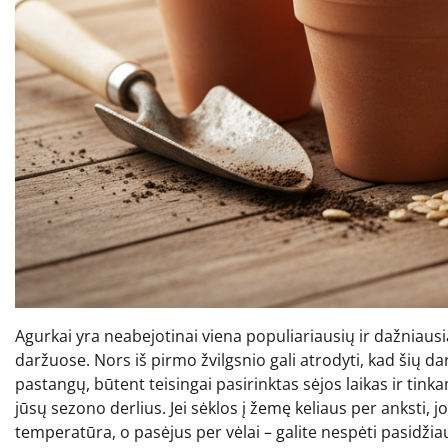
Agurkai yra neabejotinai viena populiariausių ir dažniau
daržuose. Nors iš pirmo žvilgsnio gali atrodyti, kad šių da
pastangų, būtent teisingai pasirinktas sėjos laikas ir tin
jūsų sezono derlius. Jei sėklos į žemę keliaus per anksti
temperatūra, o pasėjus per vėlai – galite nespėti pasidžiau