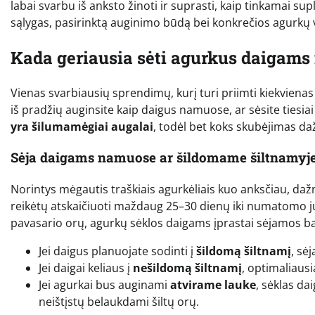
labai svarbu iš anksto žinoti ir suprasti, kaip tinkamai su
sąlygas, pasirinktą auginimo būdą bei konkrečios agurkų 
Kada geriausia sėti agurkus daigams ir
Vienas svarbiausių sprendimų, kurį turi priimti kiekviena
iš pradžių auginsite kaip daigus namuose, ar sėsite tiesiai 
yra šilumamėgiai augalai
, todėl bet koks skubėjimas da
Sėja daigams namuose ar šildomame šiltnamyj
Norintys mėgautis traškiais agurkėliais kuo anksčiau, da
reikėtų atskaičiuoti maždaug 25–30 dienų iki numatomo jų
pavasario orų, agurkų sėklos daigams įprastai sėjamos ba
Jei daigus planuojate sodinti į
šildomą šiltnamį
, sė
Jei daigai keliaus į
nešildomą šiltnamį
, optimaliausi
Jei agurkai bus auginami
atvirame lauke
, sėklas da
neištįstų belaukdami šiltų orų.