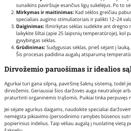
sunaikins paviršiuje esančius ligų sukėlėjus. Po to s
Mirkymas ir maitinimas:
Kad sėklos greičiau pabust
specialiais augimo stimuliatoriais ir palikti 12–24 v
Daiginimas:
Išmirkytas sėklas sudėkite ant drėgno m
laikykite šiltai (apie 25 laipsnių temperatūroje), kol 
gyvybingas sėklas.
Grūdinimas:
Sudygusias sėklas, prieš sėjant į lauką
Šis procesas padidina augalų atsparumą temperatū
Dirvožemio paruošimas ir idealios s
Agurkai turi gana silpną, paviršinę šaknų sistemą, todėl ji
dirvožemis. Geriausiai šios daržovės auga neutralioje arba
praturtinti organinėmis trąšomis. Puikiai tinka perpuvę
Jei sėjate agurkus daigams, naudokite specialiai daržovė
nemėgsta pikiavimo (persodinimo ramybės būsenos sutrikdy
popierinius indelius. Taip vėliau augalą į nuolatinę vietą
šaknelių.