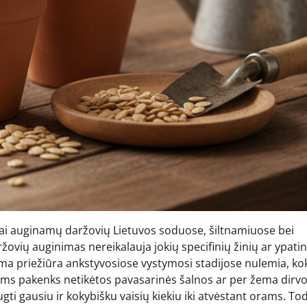
siai auginamų daržovių Lietuvos soduose, šiltnamiuose bei
ržovių auginimas nereikalauja jokių specifinių žinių ar ypati
kama priežiūra ankstyvosiose vystymosi stadijose nulemia, ko
, joms pakenks netikėtos pavasarinės šalnos ar per žema dirv
gti gausiu ir kokybišku vaisių kiekiu iki atvėstant orams. To