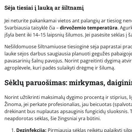
Sėja tiesiai į lauką ar šiltnamį
Jei neturite pakankamai vietos ant palangių ar tiesiog nenor
Svarbiausia taisyklė čia –
dirvožemio temperatūra
. Agur
įšyla bent iki 14–15 laipsnių šilumos. Jei pasėsite sėklas į 
Nešildomuose šiltnamiuose tiesioginė sėja paprastai pra
lauke sėjos darbus saugiausia planuoti gegužės pabaigoje 
pavasarinių šalnų pavojus. Norint pagreitinti dygimą a
agroplėvele, kuri padės sulaikyti drėgmę ir šilumą.
Sėklų paruošimas: mirkymas, daigini
Norint užtikrinti maksimalų dygimo procentą ir stiprius, l
Žinoma, jei perkate profesionalias, jau beicuotas (spalvo
drėkinant bus nuplautas apsauginis fungicidų sluoksnis. T
neapdorotas sėklas, šie žingsniai yra būtini.
Dezinfekcija:
Pirmiausia sėklas reikėtų palaikyti si