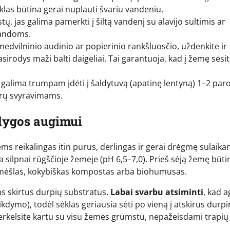
ėklas būtina gerai nuplauti švariu vandeniu.
ų, jas galima pamerkti į šiltą vandenį su alavijo sultimis ar
alandoms.
edvilninio audinio ar popierinio rankšluosčio, uždenkite ir
pasirodys maži balti daigeliai. Tai garantuoja, kad į žemę sėsit
, galima trumpam įdėti į šaldytuvą (apatinę lentyną) 1–2 par
rų svyravimams.
ąlygos augimui
ems reikalingas itin purus, derlingas ir gerai drėgmę sulaikan
 silpnai rūgščioje žemėje (pH 6,5–7,0). Prieš sėją žemę būti
s mėšlas, kokybiškas kompostas arba biohumusas.
ms skirtus durpių substratus.
Labai svarbu atsiminti
, kad a
mo), todėl sėklas geriausia sėti po vieną į atskirus durpi
 perkelsite kartu su visu žemės grumstu, nepažeisdami trapių