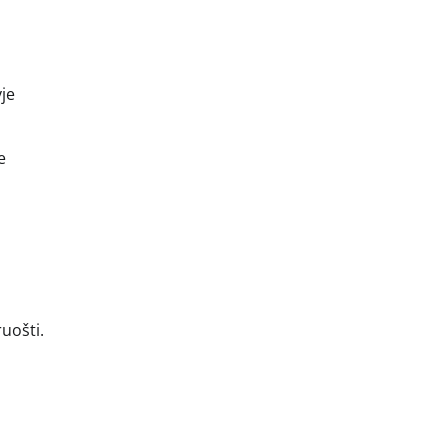
yje
e
uošti.