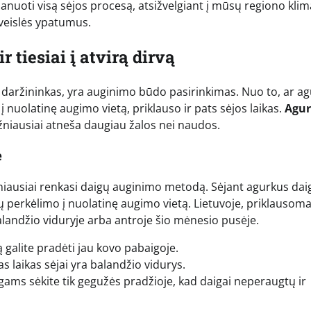
planuoti visą sėjos procesą, atsižvelgiant į mūsų regiono kli
veislės ypatumus.
 tiesiai į atvirą dirvą
s daržininkas, yra auginimo būdo pasirinkimas. Nuo to, ar a
į nuolatinę augimo vietą, priklauso ir pats sėjos laikas.
Agur
žniausiai atneša daugiau žalos nei naudos.
e
žniausiai renkasi daigų auginimo metodą. Sėjant agurkus da
 perkėlimo į nuolatinę augimo vietą. Lietuvoje, priklausom
landžio viduryje arba antroje šio mėnesio pusėje.
ją galite pradėti jau kovo pabaigoje.
as laikas sėjai yra balandžio vidurys.
igams sėkite tik gegužės pradžioje, kad daigai neperaugtų ir