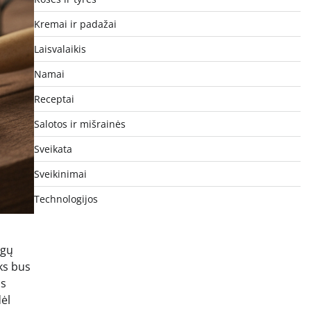
Kremai ir padažai
Laisvalaikis
Namai
Receptai
Salotos ir mišrainės
Sveikata
Sveikinimai
Technologijos
ngų
ks bus
os
dėl