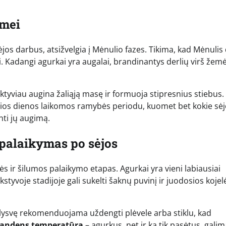
kmei
jos darbus, atsižvelgia į Mėnulio fazes. Tikima, kad Mėnulis
. Kadangi agurkai yra augalai, brandinantys derlių virš žemė
aktyviau augina žaliąją masę ir formuoja stipresnius stiebus.
 šios dienos laikomos ramybės periodu, kuomet bet kokie sėj
nti jų augimą.
palaikymas po sėjos
s ir šilumos palaikymo etapas. Agurkai yra vieni labiausiai
voje stadijoje gali sukelti šaknų puvinį ir juodosios kojelė
ą lysvę rekomenduojama uždengti plėvele arba stiklu, kad
 vandens temperatūrą
– agurkus, net ir ką tik pasėtus, galim