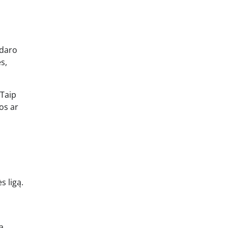
 daro
s,
 Taip
os ar
s ligą.
a