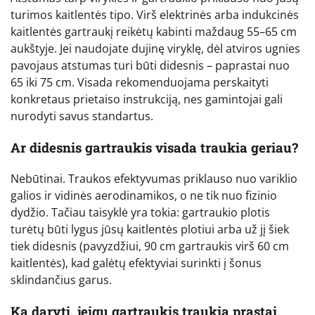
turimos kaitlentės tipo. Virš elektrinės arba indukcinės
kaitlentės gartraukį reikėtų kabinti maždaug 55–65 cm
aukštyje. Jei naudojate dujinę viryklę, dėl atviros ugnies
pavojaus atstumas turi būti didesnis – paprastai nuo
65 iki 75 cm. Visada rekomenduojama perskaityti
konkretaus prietaiso instrukciją, nes gamintojai gali
nurodyti savus standartus.
Ar didesnis gartraukis visada traukia geriau?
Nebūtinai. Traukos efektyvumas priklauso nuo variklio
galios ir vidinės aerodinamikos, o ne tik nuo fizinio
dydžio. Tačiau taisyklė yra tokia: gartraukio plotis
turėtų būti lygus jūsų kaitlentės plotiui arba už jį šiek
tiek didesnis (pavyzdžiui, 90 cm gartraukis virš 60 cm
kaitlentės), kad galėtų efektyviai surinkti į šonus
sklindančius garus.
Ką daryti, jeigu gartraukis traukia prastai,