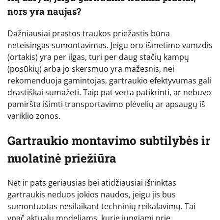
nors yra naujas?
Dažniausiai prastos traukos priežastis būna
neteisingas sumontavimas. Jeigu oro išmetimo vamzdis
(ortakis) yra per ilgas, turi per daug stačių kampų
(posūkių) arba jo skersmuo yra mažesnis, nei
rekomenduoja gamintojas, gartraukio efektyvumas gali
drastiškai sumažėti. Taip pat verta patikrinti, ar nebuvo
pamiršta išimti transportavimo plėvelių ar apsaugų iš
variklio zonos.
Gartraukio montavimo subtilybės ir
nuolatinė priežiūra
Net ir pats geriausias bei atidžiausiai išrinktas
gartraukis neduos jokios naudos, jeigu jis bus
sumontuotas nesilaikant techninių reikalavimų. Tai
ypač aktualu modeliams, kurie jungiami prie