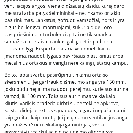
ventiliacijos angos. Viena didžiausių klaidų, kurią daro
meistrai arba patys šeimininkai – netinkamo ortakio
pasirinkimas. Lankstūs, gofruoti vamzdžiai, nors ir yra
pigūs bei lengvai montuojami, sukuria didelį oro
pasipriešinimą ir turbulenciją. Tai ne tik smarkiai
sumažina prietaiso traukos galią, bet ir padidina
triukšmo lygį. Ekspertai pataria visuomet, kai tik
įmanoma, naudoti lygaus paviršiaus plastikinius arba
metalinius ortakius ir vengti nereikalingų stačių kampų.
Be to, labai svarbu pasirūpinti tinkamu ortakio
skersmeniu. Jei gartraukio išmetimo anga yra 150 mm,
jokiu būdu negalima naudoti perėjimų, kurie susiaurina
vamzdį iki 100 mm. Toks susiaurinimas veikia kaip
kliūtis: variklis pradeda dirbti su pertekline apkrova,
kaista, didėja elektros sąnaudos, o garai nepašalinami
taip greitai, kaip turėtų. Jei jūsų namo ventiliacijos anga
yra mažesnė nei reikalauja gamintojas, verta
apsvarstyti recirkuliacinio pajungimo alternatyvą.