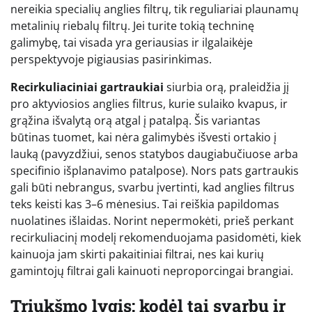
nereikia specialių anglies filtrų, tik reguliariai plaunamų
metalinių riebalų filtrų. Jei turite tokią techninę
galimybę, tai visada yra geriausias ir ilgalaikėje
perspektyvoje pigiausias pasirinkimas.
Recirkuliaciniai gartraukiai
siurbia orą, praleidžia jį
pro aktyviosios anglies filtrus, kurie sulaiko kvapus, ir
grąžina išvalytą orą atgal į patalpą. Šis variantas
būtinas tuomet, kai nėra galimybės išvesti ortakio į
lauką (pavyzdžiui, senos statybos daugiabučiuose arba
specifinio išplanavimo patalpose). Nors pats gartraukis
gali būti nebrangus, svarbu įvertinti, kad anglies filtrus
teks keisti kas 3–6 mėnesius. Tai reiškia papildomas
nuolatines išlaidas. Norint nepermokėti, prieš perkant
recirkuliacinį modelį rekomenduojama pasidomėti, kiek
kainuoja jam skirti pakaitiniai filtrai, nes kai kurių
gamintojų filtrai gali kainuoti neproporcingai brangiai.
Triukšmo lygis: kodėl tai svarbu ir