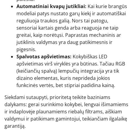
Automatiniai kvapų jutikliai:
Kai kurie brangūs
modeliai patys nustato garų kiekį ir automatiškai
reguliuoja traukos galią. Nors tai patogu,
sensoriai kartais genda arba reaguoja ne taip
greitai, kaip norėtųsi. Paprastas mechaninis ar
jutiklinis valdymas yra daug patikimesnis ir
pigesnis.
Spalvotas apšvietimas:
Kokybiškas LED
apšvietimas virš viryklės yra būtinas. Tačiau RGB
(keičiančių spalvą) lempučių integracija yra tik
dizaino elementas, kuris neprideda jokios
funkcinės vertės, bet stipriai padidina kainą.
Siekdami sutaupyti, prioritetą teikite baziniams
dalykams: gerai surinkimo kokybei, lengvai išimamiems
ir indaplovėje plaunamiems riebalų filtrams, aiškiam
valdymui ir patikimam gamintojui, teikiančiam ilgalaikę
garantiją.