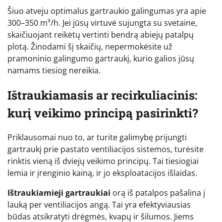
Šiuo atveju optimalus gartraukio galingumas yra apie
300–350 m³/h. Jei jūsų virtuvė sujungta su svetaine,
skaičiuojant reikėtų vertinti bendrą abiejų patalpų
plotą. Žinodami šį skaičių, nepermokėsite už
pramoninio galingumo gartraukį, kurio galios jūsų
namams tiesiog nereikia.
Ištraukiamasis ar recirkuliacinis:
kurį veikimo principą pasirinkti?
Priklausomai nuo to, ar turite galimybę prijungti
gartraukį prie pastato ventiliacijos sistemos, turėsite
rinktis vieną iš dviejų veikimo principų. Tai tiesiogiai
lemia ir įrenginio kainą, ir jo eksploatacijos išlaidas.
Ištraukiamieji gartraukiai
orą iš patalpos pašalina į
lauką per ventiliacijos angą. Tai yra efektyviausias
būdas atsikratyti drėgmės, kvapų ir šilumos. Jiems