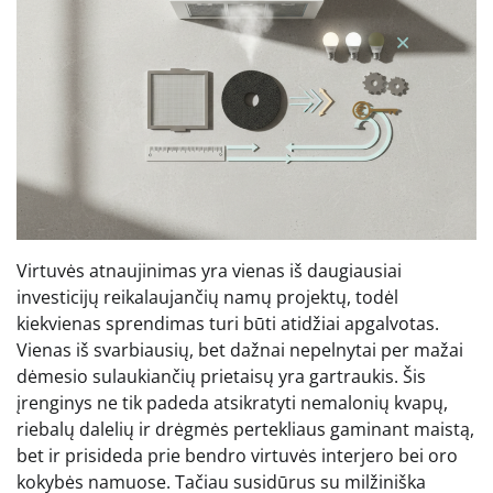
Virtuvės atnaujinimas yra vienas iš daugiausiai
investicijų reikalaujančių namų projektų, todėl
kiekvienas sprendimas turi būti atidžiai apgalvotas.
Vienas iš svarbiausių, bet dažnai nepelnytai per mažai
dėmesio sulaukiančių prietaisų yra gartraukis. Šis
įrenginys ne tik padeda atsikratyti nemalonių kvapų,
riebalų dalelių ir drėgmės pertekliaus gaminant maistą,
bet ir prisideda prie bendro virtuvės interjero bei oro
kokybės namuose. Tačiau susidūrus su milžiniška