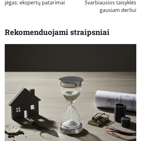
įrašų
jėgas: ekspertų patarimai
Svarbiausios taisyklės
gausiam derliui
Rekomenduojami straipsniai