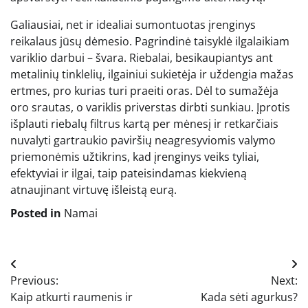
Galiausiai, net ir idealiai sumontuotas įrenginys
reikalaus jūsų dėmesio. Pagrindinė taisyklė ilgalaikiam
variklio darbui – švara. Riebalai, besikaupiantys ant
metalinių tinklelių, ilgainiui sukietėja ir uždengia mažas
ertmes, pro kurias turi praeiti oras. Dėl to sumažėja
oro srautas, o variklis priverstas dirbti sunkiau. Įprotis
išplauti riebalų filtrus kartą per mėnesį ir retkarčiais
nuvalyti gartraukio paviršių neagresyviomis valymo
priemonėmis užtikrins, kad įrenginys veiks tyliai,
efektyviai ir ilgai, taip pateisindamas kiekvieną
atnaujinant virtuvę išleistą eurą.
Posted in
Namai
Navigacija
Previous:
Next:
tarp
Kaip atkurti raumenis ir
Kada sėti agurkus?