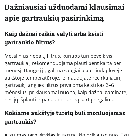
Dažniausiai užduodami klausimai
apie gartraukių pasirinkimą
Kaip dažnai reikia valyti arba keisti
gartraukio filtrus?
Metalinius riebalų filtrus, kuriuos turi beveik visi
gartraukiai, rekomenduojama plauti bent kartą per
mėnesį. Daugelį jų galima saugiai plauti indaplovėje
aukštoje temperatūroje. Jei naudojate recirkuliacinį
gartraukį, anglies filtrus privaloma keisti kas 3–6
mėnesius, priklausomai nuo to, kaip dažnai gaminate,
nes jų išplauti ir panaudoti antrą kartą negalima.
Kokiame aukštyje turėtų būti montuojamas
gartraukis?
Atstumas tarp viryklės ir gartraukio priklauso nuo jūsų