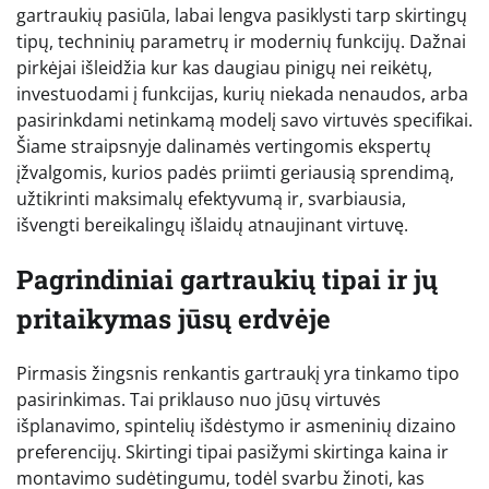
gartraukių pasiūla, labai lengva pasiklysti tarp skirtingų
tipų, techninių parametrų ir modernių funkcijų. Dažnai
pirkėjai išleidžia kur kas daugiau pinigų nei reikėtų,
investuodami į funkcijas, kurių niekada nenaudos, arba
pasirinkdami netinkamą modelį savo virtuvės specifikai.
Šiame straipsnyje dalinamės vertingomis ekspertų
įžvalgomis, kurios padės priimti geriausią sprendimą,
užtikrinti maksimalų efektyvumą ir, svarbiausia,
išvengti bereikalingų išlaidų atnaujinant virtuvę.
Pagrindiniai gartraukių tipai ir jų
pritaikymas jūsų erdvėje
Pirmasis žingsnis renkantis gartraukį yra tinkamo tipo
pasirinkimas. Tai priklauso nuo jūsų virtuvės
išplanavimo, spintelių išdėstymo ir asmeninių dizaino
preferencijų. Skirtingi tipai pasižymi skirtinga kaina ir
montavimo sudėtingumu, todėl svarbu žinoti, kas