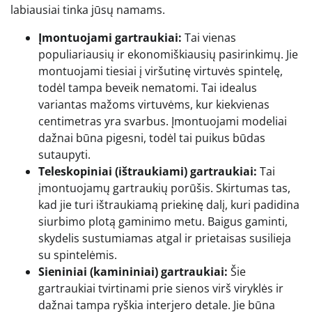
labiausiai tinka jūsų namams.
Įmontuojami gartraukiai:
Tai vienas
populiariausių ir ekonomiškiausių pasirinkimų. Jie
montuojami tiesiai į viršutinę virtuvės spintelę,
todėl tampa beveik nematomi. Tai idealus
variantas mažoms virtuvėms, kur kiekvienas
centimetras yra svarbus. Įmontuojami modeliai
dažnai būna pigesni, todėl tai puikus būdas
sutaupyti.
Teleskopiniai (ištraukiami) gartraukiai:
Tai
įmontuojamų gartraukių porūšis. Skirtumas tas,
kad jie turi ištraukiamą priekinę dalį, kuri padidina
siurbimo plotą gaminimo metu. Baigus gaminti,
skydelis sustumiamas atgal ir prietaisas susilieja
su spintelėmis.
Sieniniai (kamininiai) gartraukiai:
Šie
gartraukiai tvirtinami prie sienos virš viryklės ir
dažnai tampa ryškia interjero detale. Jie būna