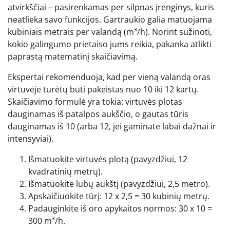
atvirkščiai – pasirenkamas per silpnas įrenginys, kuris
neatlieka savo funkcijos. Gartraukio galia matuojama
kubiniais metrais per valandą (m³/h). Norint sužinoti,
kokio galingumo prietaiso jums reikia, pakanka atlikti
paprastą matematinį skaičiavimą.
Ekspertai rekomenduoja, kad per vieną valandą oras
virtuvėje turėtų būti pakeistas nuo 10 iki 12 kartų.
Skaičiavimo formulė yra tokia: virtuvės plotas
dauginamas iš patalpos aukščio, o gautas tūris
dauginamas iš 10 (arba 12, jei gaminate labai dažnai ir
intensyviai).
Išmatuokite virtuvės plotą (pavyzdžiui, 12
kvadratinių metrų).
Išmatuokite lubų aukštį (pavyzdžiui, 2,5 metro).
Apskaičiuokite tūrį: 12 x 2,5 = 30 kubinių metrų.
Padauginkite iš oro apykaitos normos: 30 x 10 =
300 m³/h.