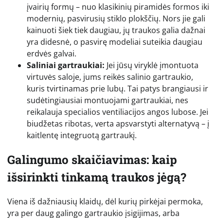
įvairių formų – nuo klasikinių piramidės formos iki
modernių, pasvirusių stiklo plokščių. Nors jie gali
kainuoti šiek tiek daugiau, jų traukos galia dažnai
yra didesnė, o pasvirę modeliai suteikia daugiau
erdvės galvai.
Saliniai gartraukiai:
Jei jūsų viryklė įmontuota
virtuvės saloje, jums reikės salinio gartraukio,
kuris tvirtinamas prie lubų. Tai patys brangiausi ir
sudėtingiausiai montuojami gartraukiai, nes
reikalauja specialios ventiliacijos angos lubose. Jei
biudžetas ribotas, verta apsvarstyti alternatyvą – į
kaitlentę integruotą gartraukį.
Galingumo skaičiavimas: kaip
išsirinkti tinkamą traukos jėgą?
Viena iš dažniausių klaidų, dėl kurių pirkėjai permoka,
yra per daug galingo gartraukio įsigijimas, arba