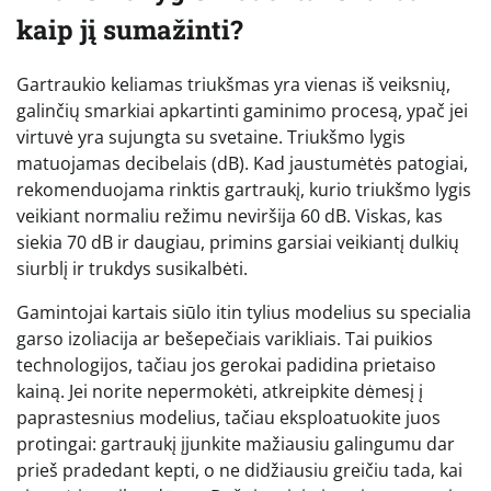
kaip jį sumažinti?
Gartraukio keliamas triukšmas yra vienas iš veiksnių,
galinčių smarkiai apkartinti gaminimo procesą, ypač jei
virtuvė yra sujungta su svetaine. Triukšmo lygis
matuojamas decibelais (dB). Kad jaustumėtės patogiai,
rekomenduojama rinktis gartraukį, kurio triukšmo lygis
veikiant normaliu režimu neviršija 60 dB. Viskas, kas
siekia 70 dB ir daugiau, primins garsiai veikiantį dulkių
siurblį ir trukdys susikalbėti.
Gamintojai kartais siūlo itin tylius modelius su specialia
garso izoliacija ar bešepečiais varikliais. Tai puikios
technologijos, tačiau jos gerokai padidina prietaiso
kainą. Jei norite nepermokėti, atkreipkite dėmesį į
paprastesnius modelius, tačiau eksploatuokite juos
protingai: gartraukį įjunkite mažiausiu galingumu dar
prieš pradedant kepti, o ne didžiausiu greičiu tada, kai