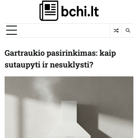
Skip
to
content
Gartraukio pasirinkimas: kaip
sutaupyti ir nesuklysti?