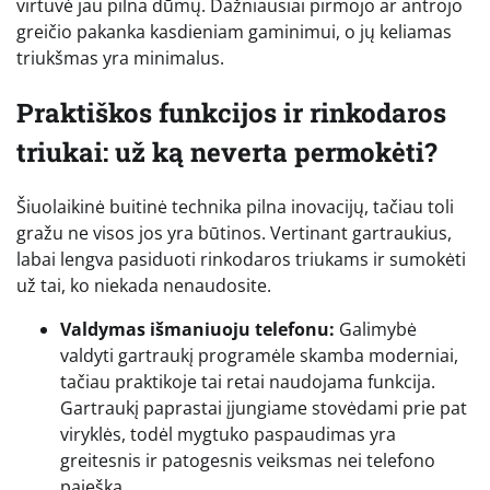
virtuvė jau pilna dūmų. Dažniausiai pirmojo ar antrojo
greičio pakanka kasdieniam gaminimui, o jų keliamas
triukšmas yra minimalus.
Praktiškos funkcijos ir rinkodaros
triukai: už ką neverta permokėti?
Šiuolaikinė buitinė technika pilna inovacijų, tačiau toli
gražu ne visos jos yra būtinos. Vertinant gartraukius,
labai lengva pasiduoti rinkodaros triukams ir sumokėti
už tai, ko niekada nenaudosite.
Valdymas išmaniuoju telefonu:
Galimybė
valdyti gartraukį programėle skamba moderniai,
tačiau praktikoje tai retai naudojama funkcija.
Gartraukį paprastai įjungiame stovėdami prie pat
viryklės, todėl mygtuko paspaudimas yra
greitesnis ir patogesnis veiksmas nei telefono
paieška.