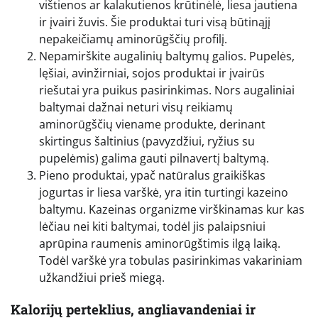
vištienos ar kalakutienos krūtinėlė, liesa jautiena
ir įvairi žuvis. Šie produktai turi visą būtinąjį
nepakeičiamų aminorūgščių profilį.
Nepamirškite augalinių baltymų galios. Pupelės,
lęšiai, avinžirniai, sojos produktai ir įvairūs
riešutai yra puikus pasirinkimas. Nors augaliniai
baltymai dažnai neturi visų reikiamų
aminorūgščių viename produkte, derinant
skirtingus šaltinius (pavyzdžiui, ryžius su
pupelėmis) galima gauti pilnavertį baltymą.
Pieno produktai, ypač natūralus graikiškas
jogurtas ir liesa varškė, yra itin turtingi kazeino
baltymu. Kazeinas organizme virškinamas kur kas
lėčiau nei kiti baltymai, todėl jis palaipsniui
aprūpina raumenis aminorūgštimis ilgą laiką.
Todėl varškė yra tobulas pasirinkimas vakariniam
užkandžiui prieš miegą.
Kalorijų perteklius, angliavandeniai ir