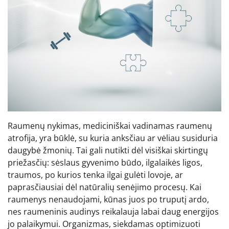
Raumenų nykimas, mediciniškai vadinamas raumenų
atrofija, yra būklė, su kuria anksčiau ar vėliau susiduria
daugybė žmonių. Tai gali nutikti dėl visiškai skirtingų
priežasčių: sėslaus gyvenimo būdo, ilgalaikės ligos,
traumos, po kurios tenka ilgai gulėti lovoje, ar
paprasčiausiai dėl natūralių senėjimo procesų. Kai
raumenys nenaudojami, kūnas juos po truputį ardo,
nes raumeninis audinys reikalauja labai daug energijos
jo palaikymui. Organizmas, siekdamas optimizuoti