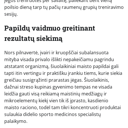
jėgos treniruotės per savaitę, paliekant bent vieną
poilsio dieną tarp tų pačių raumenų grupių treniravimo
sesijų.
Papildų vaidmuo greitinant
rezultatų siekimą
Nors pilnavertė, įvairi ir kruopščiai subalansuota
mityba visada privalo išlikti nepakeičiamu pagrindu
atstatant organizmą, šiuolaikiniai maisto papildai gali
tapti itin vertingu ir praktišku įrankiu tiems, kurie siekia
greičiau susigrąžinti prarastas jėgas. Šiuolaikinis,
dažnai streso kupinas gyvenimo tempas ne visada
leidžia gauti visą reikiamą maistinių medžiagų ir
mikroelementų kiekį vien tik iš įprasto, kasdienio
maisto raciono, todėl tam tikri koncentruoti produktai
sulaukia didelio sporto medicinos specialistų
palaikymo.