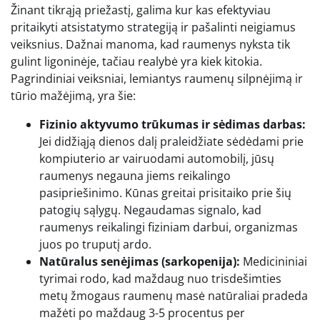
Žinant tikrąją priežastį, galima kur kas efektyviau
pritaikyti atsistatymo strategiją ir pašalinti neigiamus
veiksnius. Dažnai manoma, kad raumenys nyksta tik
gulint ligoninėje, tačiau realybė yra kiek kitokia.
Pagrindiniai veiksniai, lemiantys raumenų silpnėjimą ir
tūrio mažėjimą, yra šie:
Fizinio aktyvumo trūkumas ir sėdimas darbas:
Jei didžiąją dienos dalį praleidžiate sėdėdami prie
kompiuterio ar vairuodami automobilį, jūsų
raumenys negauna jiems reikalingo
pasipriešinimo. Kūnas greitai prisitaiko prie šių
patogių sąlygų. Negaudamas signalo, kad
raumenys reikalingi fiziniam darbui, organizmas
juos po truputį ardo.
Natūralus senėjimas (sarkopenija):
Medicininiai
tyrimai rodo, kad maždaug nuo trisdešimties
metų žmogaus raumenų masė natūraliai pradeda
mažėti po maždaug 3-5 procentus per