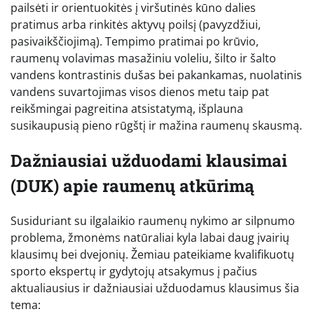
pailsėti ir orientuokitės į viršutinės kūno dalies
pratimus arba rinkitės aktyvų poilsį (pavyzdžiui,
pasivaikščiojimą). Tempimo pratimai po krūvio,
raumenų volavimas masažiniu voleliu, šilto ir šalto
vandens kontrastinis dušas bei pakankamas, nuolatinis
vandens suvartojimas visos dienos metu taip pat
reikšmingai pagreitina atsistatymą, išplauna
susikaupusią pieno rūgštį ir mažina raumenų skausmą.
Dažniausiai užduodami klausimai
(DUK) apie raumenų atkūrimą
Susiduriant su ilgalaikio raumenų nykimo ar silpnumo
problema, žmonėms natūraliai kyla labai daug įvairių
klausimų bei dvejonių. Žemiau pateikiame kvalifikuotų
sporto ekspertų ir gydytojų atsakymus į pačius
aktualiausius ir dažniausiai užduodamus klausimus šia
tema: