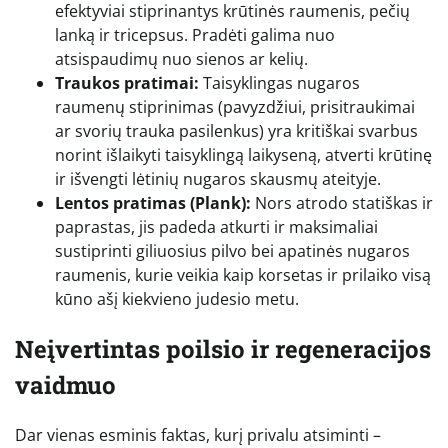
efektyviai stiprinantys krūtinės raumenis, pečių
lanką ir tricepsus. Pradėti galima nuo
atsispaudimų nuo sienos ar kelių.
Traukos pratimai:
Taisyklingas nugaros
raumenų stiprinimas (pavyzdžiui, prisitraukimai
ar svorių trauka pasilenkus) yra kritiškai svarbus
norint išlaikyti taisyklingą laikyseną, atverti krūtinę
ir išvengti lėtinių nugaros skausmų ateityje.
Lentos pratimas (Plank):
Nors atrodo statiškas ir
paprastas, jis padeda atkurti ir maksimaliai
sustiprinti giliuosius pilvo bei apatinės nugaros
raumenis, kurie veikia kaip korsetas ir prilaiko visą
kūno ašį kiekvieno judesio metu.
Neįvertintas poilsio ir regeneracijos
vaidmuo
Dar vienas esminis faktas, kurį privalu atsiminti –