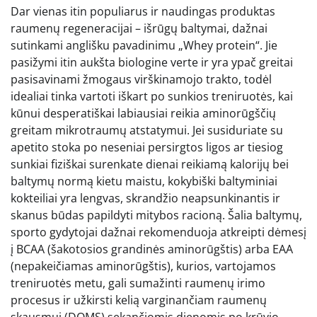
Dar vienas itin populiarus ir naudingas produktas
raumenų regeneracijai – išrūgų baltymai, dažnai
sutinkami anglišku pavadinimu „Whey protein“. Jie
pasižymi itin aukšta biologine verte ir yra ypač greitai
pasisavinami žmogaus virškinamojo trakto, todėl
idealiai tinka vartoti iškart po sunkios treniruotės, kai
kūnui desperatiškai labiausiai reikia aminorūgščių
greitam mikrotraumų atstatymui. Jei susiduriate su
apetito stoka po neseniai persirgtos ligos ar tiesiog
sunkiai fiziškai surenkate dienai reikiamą kalorijų bei
baltymų normą kietu maistu, kokybiški baltyminiai
kokteiliai yra lengvas, skrandžio neapsunkinantis ir
skanus būdas papildyti mitybos racioną. Šalia baltymų,
sporto gydytojai dažnai rekomenduoja atkreipti dėmesį
į BCAA (šakotosios grandinės aminorūgštis) arba EAA
(nepakeičiamas aminorūgštis), kurios, vartojamos
treniruotės metu, gali sumažinti raumenų irimo
procesus ir užkirsti kelią varginančiam raumenų