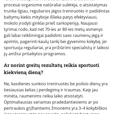
procesai organizme natūraliai sulėtėja, o atsistatymas
trunka ilgiau, reguliarios jėgos treniruotės ir padidintas
baltymų kiekis mityboje išlieka patys efektyviausi,
mokslo įrodyti ginklai prieš sarkopeniją. Naujausi
tyrimai rodo, kad net 70-ies ar 80-ies metų asmenys
gali labai reikšmingai padidinti savo raumenų jėgą ir
apimtis, pagerinti kaulų tankį bei gyvenimo kokybę, jei
sportuoja reguliariai, yra prižiūrimi specialistų ir laikosi
jų amžiui pritaikytos programos.
Ar norint greitų rezultatų reikia sportuoti
kiekvieną dieną?
Ne, kasdienės sunkios treniruotės be poilsio dienų yra
tiesiausias kelias į perdegimą ir traumas. Kaip jau
minėta, raumenims reikia laiko atsistatyti.
Optimaliausias variantas pradedantiesiems ar po
pertraukos grįžtantiems žmonėms yra 3–4 kokybiškos