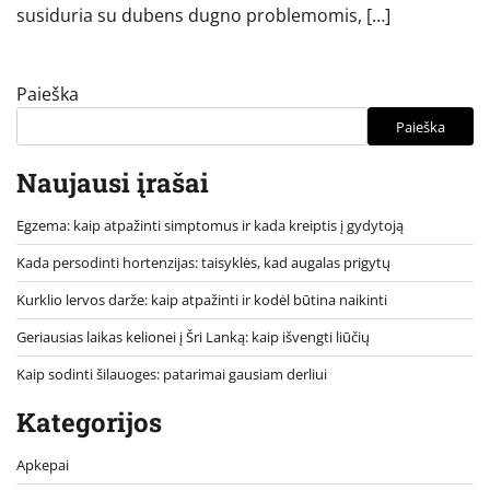
susiduria su dubens dugno problemomis, […]
Paieška
Paieška
Naujausi įrašai
Egzema: kaip atpažinti simptomus ir kada kreiptis į gydytoją
Kada persodinti hortenzijas: taisyklės, kad augalas prigytų
Kurklio lervos darže: kaip atpažinti ir kodėl būtina naikinti
Geriausias laikas kelionei į Šri Lanką: kaip išvengti liūčių
Kaip sodinti šilauoges: patarimai gausiam derliui
Kategorijos
Apkepai