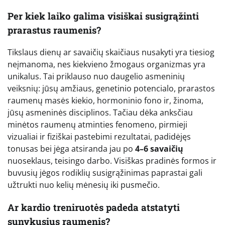
Per kiek laiko galima visiškai susigrąžinti
prarastus raumenis?
Tikslaus dienų ar savaičių skaičiaus nusakyti yra tiesiog
neįmanoma, nes kiekvieno žmogaus organizmas yra
unikalus. Tai priklauso nuo daugelio asmeninių
veiksnių: jūsų amžiaus, genetinio potencialo, prarastos
raumenų masės kiekio, hormoninio fono ir, žinoma,
jūsų asmeninės disciplinos. Tačiau dėka anksčiau
minėtos raumenų atminties fenomeno, pirmieji
vizualiai ir fiziškai pastebimi rezultatai, padidėjęs
tonusas bei jėga atsiranda jau po
4–6 savaičių
nuoseklaus, teisingo darbo. Visiškas pradinės formos ir
buvusių jėgos rodiklių susigrąžinimas paprastai gali
užtrukti nuo kelių mėnesių iki pusmečio.
Ar kardio treniruotės padeda atstatyti
sunykusius raumenis?