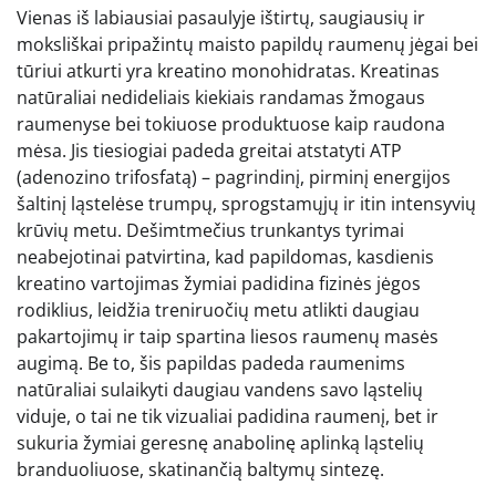
Vienas iš labiausiai pasaulyje ištirtų, saugiausių ir
moksliškai pripažintų maisto papildų raumenų jėgai bei
tūriui atkurti yra kreatino monohidratas. Kreatinas
natūraliai nedideliais kiekiais randamas žmogaus
raumenyse bei tokiuose produktuose kaip raudona
mėsa. Jis tiesiogiai padeda greitai atstatyti ATP
(adenozino trifosfatą) – pagrindinį, pirminį energijos
šaltinį ląstelėse trumpų, sprogstamųjų ir itin intensyvių
krūvių metu. Dešimtmečius trunkantys tyrimai
neabejotinai patvirtina, kad papildomas, kasdienis
kreatino vartojimas žymiai padidina fizinės jėgos
rodiklius, leidžia treniruočių metu atlikti daugiau
pakartojimų ir taip spartina liesos raumenų masės
augimą. Be to, šis papildas padeda raumenims
natūraliai sulaikyti daugiau vandens savo ląstelių
viduje, o tai ne tik vizualiai padidina raumenį, bet ir
sukuria žymiai geresnę anabolinę aplinką ląstelių
branduoliuose, skatinančią baltymų sintezę.