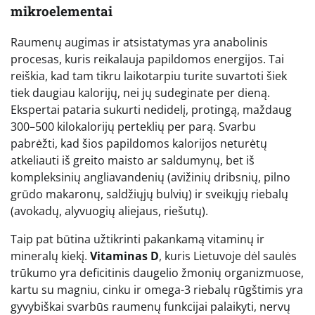
mikroelementai
Raumenų augimas ir atsistatymas yra anabolinis
procesas, kuris reikalauja papildomos energijos. Tai
reiškia, kad tam tikru laikotarpiu turite suvartoti šiek
tiek daugiau kalorijų, nei jų sudeginate per dieną.
Ekspertai pataria sukurti nedidelį, protingą, maždaug
300–500 kilokalorijų perteklių per parą. Svarbu
pabrėžti, kad šios papildomos kalorijos neturėtų
atkeliauti iš greito maisto ar saldumynų, bet iš
kompleksinių angliavandenių (avižinių dribsnių, pilno
grūdo makaronų, saldžiųjų bulvių) ir sveikųjų riebalų
(avokadų, alyvuogių aliejaus, riešutų).
Taip pat būtina užtikrinti pakankamą vitaminų ir
mineralų kiekį.
Vitaminas D
, kuris Lietuvoje dėl saulės
trūkumo yra deficitinis daugelio žmonių organizmuose,
kartu su magniu, cinku ir omega-3 riebalų rūgštimis yra
gyvybiškai svarbūs raumenų funkcijai palaikyti, nervų