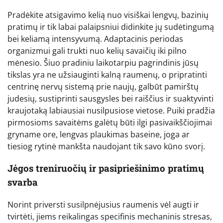
Pradėkite atsigavimo kelią nuo visiškai lengvų, bazinių
pratimų ir tik labai palaipsniui didinkite jų sudėtingumą
bei keliamą intensyvumą. Adaptacinis periodas
organizmui gali trukti nuo kelių savaičių iki pilno
mėnesio. Šiuo pradiniu laikotarpiu pagrindinis jūsų
tikslas yra ne užsiauginti kalną raumenų, o pripratinti
centrinę nervų sistemą prie naujų, galbūt pamirštų
judesių, sustiprinti sausgysles bei raiščius ir suaktyvinti
kraujotaką labiausiai nusilpusiose vietose. Puiki pradžia
pirmosioms savaitėms galėtų būti ilgi pasivaikščiojimai
gryname ore, lengvas plaukimas baseine, joga ar
tiesiog rytinė mankšta naudojant tik savo kūno svorį.
Jėgos treniruočių ir pasipriešinimo pratimų
svarba
Norint priversti susilpnėjusius raumenis vėl augti ir
tvirtėti, jiems reikalingas specifinis mechaninis stresas,