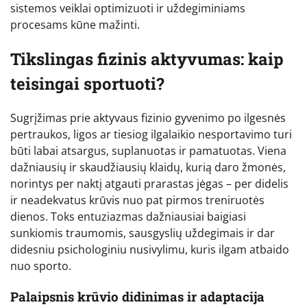
sistemos veiklai optimizuoti ir uždegiminiams
procesams kūne mažinti.
Tikslingas fizinis aktyvumas: kaip
teisingai sportuoti?
Sugrįžimas prie aktyvaus fizinio gyvenimo po ilgesnės
pertraukos, ligos ar tiesiog ilgalaikio nesportavimo turi
būti labai atsargus, suplanuotas ir pamatuotas. Viena
dažniausių ir skaudžiausių klaidų, kurią daro žmonės,
norintys per naktį atgauti prarastas jėgas – per didelis
ir neadekvatus krūvis nuo pat pirmos treniruotės
dienos. Toks entuziazmas dažniausiai baigiasi
sunkiomis traumomis, sausgyslių uždegimais ir dar
didesniu psichologiniu nusivylimu, kuris ilgam atbaido
nuo sporto.
Palaipsnis krūvio didinimas ir adaptacija