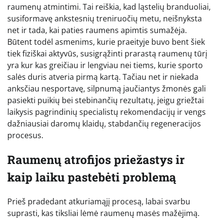
raumenų atmintimi. Tai reiškia, kad ląstelių branduoliai,
susiformavę ankstesnių treniruočių metu, neišnyksta
net ir tada, kai paties raumens apimtis sumažėja.
Būtent todėl asmenims, kurie praeityje buvo bent šiek
tiek fiziškai aktyvūs, susigrąžinti prarastą raumenų tūrį
yra kur kas greičiau ir lengviau nei tiems, kurie sporto
salės duris atveria pirmą kartą. Tačiau net ir niekada
anksčiau nesportavę, silpnumą jaučiantys žmonės gali
pasiekti puikių bei stebinančių rezultatų, jeigu griežtai
laikysis pagrindinių specialistų rekomendacijų ir vengs
dažniausiai daromų klaidų, stabdančių regeneracijos
procesus.
Raumenų atrofijos priežastys ir
kaip laiku pastebėti problemą
Prieš pradedant atkuriamąjį procesą, labai svarbu
suprasti, kas tiksliai lėmė raumenų masės mažėjimą.