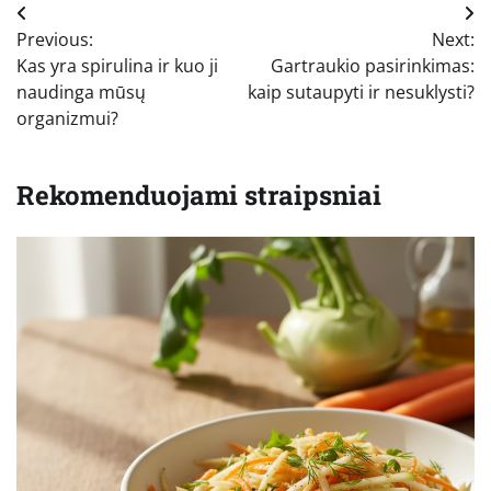
Navigacija
Previous:
Next:
tarp
Kas yra spirulina ir kuo ji
Gartraukio pasirinkimas:
įrašų
naudinga mūsų
kaip sutaupyti ir nesuklysti?
organizmui?
Rekomenduojami straipsniai