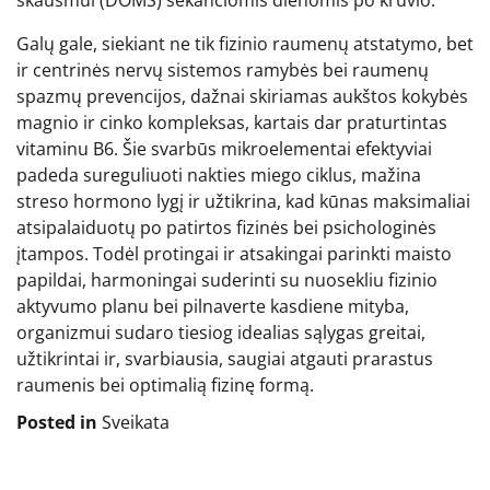
skausmui (DOMS) sekančiomis dienomis po krūvio.
Galų gale, siekiant ne tik fizinio raumenų atstatymo, bet
ir centrinės nervų sistemos ramybės bei raumenų
spazmų prevencijos, dažnai skiriamas aukštos kokybės
magnio ir cinko kompleksas, kartais dar praturtintas
vitaminu B6. Šie svarbūs mikroelementai efektyviai
padeda sureguliuoti nakties miego ciklus, mažina
streso hormono lygį ir užtikrina, kad kūnas maksimaliai
atsipalaiduotų po patirtos fizinės bei psichologinės
įtampos. Todėl protingai ir atsakingai parinkti maisto
papildai, harmoningai suderinti su nuosekliu fizinio
aktyvumo planu bei pilnaverte kasdiene mityba,
organizmui sudaro tiesiog idealias sąlygas greitai,
užtikrintai ir, svarbiausia, saugiai atgauti prarastus
raumenis bei optimalią fizinę formą.
Posted in
Sveikata