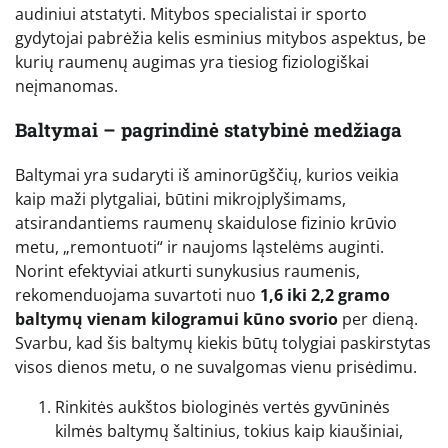
audiniui atstatyti. Mitybos specialistai ir sporto
gydytojai pabrėžia kelis esminius mitybos aspektus, be
kurių raumenų augimas yra tiesiog fiziologiškai
neįmanomas.
Baltymai – pagrindinė statybinė medžiaga
Baltymai yra sudaryti iš aminorūgščių, kurios veikia
kaip maži plytgaliai, būtini mikroįplyšimams,
atsirandantiems raumenų skaidulose fizinio krūvio
metu, „remontuoti“ ir naujoms ląstelėms auginti.
Norint efektyviai atkurti sunykusius raumenis,
rekomenduojama suvartoti nuo
1,6 iki 2,2 gramo
baltymų vienam kilogramui kūno svorio
per dieną.
Svarbu, kad šis baltymų kiekis būtų tolygiai paskirstytas
visos dienos metu, o ne suvalgomas vienu prisėdimu.
Rinkitės aukštos biologinės vertės gyvūninės
kilmės baltymų šaltinius, tokius kaip kiaušiniai,