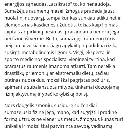
energijos sąnaudas, „atsikrato“ to, ko nenaudoja.
Sumažėjus raumenų masei, žmogus pradeda jausti
nuolatinį nuovargį, tampa kur kas sunkiau atlikti net ir
elementarias kasdienes užduotis, tokias kaip lipimas
laiptais ar pirkinių nešimas, prarandama bendra jėga
bei fizinė ištvermė. Be to, sumažėjęs raumenų tūris
neigiamai veikia medžiagų apykaitą ir padidina riziką
susirgti metabolinėmis ligomis. Visgi, ekspertai ir
sporto medicinos specialistai vieningai tvirtina, kad
prarastus raumenis įmanoma atkurti. Tam nereikia
drastiškų priemonių ar ekstremalių dietų, tačiau
būtinas nuoseklus, moksliškai pagrįstas požiūris,
apimantis subalansuotą mitybą, tinkamai dozuojamą
fizinį aktyvumą ir ypač kokybišką poilsį.
Nors daugelis žmonių, susidūrę su ženkliai
sumažėjusia fizine jėga, mano, kad sugrįžti į pradinę
formą užtruks ne vienerius metus, žmogaus kūnas turi
unikalią ir moksliškai patvirtintą savybę, vadinamą