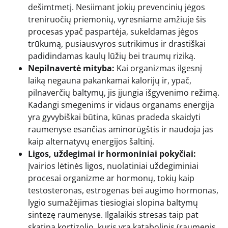
dešimtmetį. Nesiimant jokių prevencinių jėgos
treniruočių priemonių, vyresniame amžiuje šis
procesas ypač paspartėja, sukeldamas jėgos
trūkumą, pusiausvyros sutrikimus ir drastiškai
padidindamas kaulų lūžių bei traumų riziką.
Nepilnavertė mityba:
Kai organizmas ilgesnį
laiką negauna pakankamai kalorijų ir, ypač,
pilnaverčių baltymų, jis įjungia išgyvenimo režimą.
Kadangi smegenims ir vidaus organams energija
yra gyvybiškai būtina, kūnas pradeda skaidyti
raumenyse esančias aminorūgštis ir naudoja jas
kaip alternatyvų energijos šaltinį.
Ligos, uždegimai ir hormoniniai pokyčiai:
Įvairios lėtinės ligos, nuolatiniai uždegiminiai
procesai organizme ar hormonų, tokių kaip
testosteronas, estrogenas bei augimo hormonas,
lygio sumažėjimas tiesiogiai slopina baltymų
sintezę raumenyse. Ilgalaikis stresas taip pat
skatina kortizolio, kuris yra katabolinis (raumenis