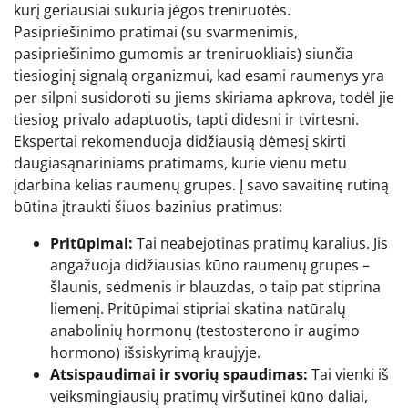
kurį geriausiai sukuria jėgos treniruotės.
Pasipriešinimo pratimai (su svarmenimis,
pasipriešinimo gumomis ar treniruokliais) siunčia
tiesioginį signalą organizmui, kad esami raumenys yra
per silpni susidoroti su jiems skiriama apkrova, todėl jie
tiesiog privalo adaptuotis, tapti didesni ir tvirtesni.
Ekspertai rekomenduoja didžiausią dėmesį skirti
daugiasąnariniams pratimams, kurie vienu metu
įdarbina kelias raumenų grupes. Į savo savaitinę rutiną
būtina įtraukti šiuos bazinius pratimus:
Pritūpimai:
Tai neabejotinas pratimų karalius. Jis
angažuoja didžiausias kūno raumenų grupes –
šlaunis, sėdmenis ir blauzdas, o taip pat stiprina
liemenį. Pritūpimai stipriai skatina natūralų
anabolinių hormonų (testosterono ir augimo
hormono) išsiskyrimą kraujyje.
Atsispaudimai ir svorių spaudimas:
Tai vienki iš
veiksmingiausių pratimų viršutinei kūno daliai,