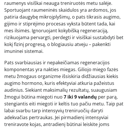
raumenys visiškai neauga treniruotės metu salėje.
Sportuojant raumeninės skaidulos yra ardomos, jos
patiria daugybę mikroįplyšimų, o pats tikrasis augimo,
gijimo ir stiprėjimo procesas vyksta būtent tada, kai
mes ilsimės. Ignoruojant kokybišką regeneraciją,
rizikuojama pervargti, perdegti ir visiškai sustabdyti bet
kokį fizinį progresą, o blogiausiu atveju – pakenkti
imuninei sistemai.
Pats svarbiausias ir nepakeičiamas regeneracijos
komponentas yra nakties miegas. Giliojo miego fazės
metu žmogaus organizme išsiskiria didžiausias kiekis
augimo hormono, kuris efektyviai atkuria pažeistus
audinius. Siekiant maksimalių rezultatų, suaugusiam
žmogui būtina miegoti nuo
7 iki 9 valandų
per parą,
stengiantis eiti miegoti ir keltis tuo pačiu metu. Taip pat
labai svarbu tarp intensyvių treniruočių daryti
adekvačias pertraukas. Jei pirmadienį intensyviai
treniravote kojas, antradienį būtinai leiskite joms