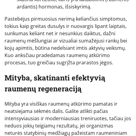
ardantis) hormonas, išsiskyrimą.
Pastebėjus pirmuosius nerimą keliančius simptomus,
tokius kaip greitas dusulys ir nuovargis lipant laiptais,
sunkumas keliant net ir nesunkius daiktus, dažni
raumenų mėšlungiai ar vizualiai sumažėjusi rankų bei
kojų apimtis, būtina nedelsiant imtis aktyvių veiksmų.
Kuo anksčiau pradedamas raumenų atkūrimo
procesas, tuo greičiau sugrįžta prarastos jėgos.
Mityba, skatinanti efektyvią
raumenų regeneraciją
Mityba yra visiškas raumenų atkūrimo pamatas ir
neatsiejama sėkmės dalis. Galite atlikti pačias
intensyviausias ir moderniausias treniruotes, tačiau jos
neduos jokių teigiamų rezultatų, jei organizmas
neturės statybinių medžiagų pažeistam raumeniniam