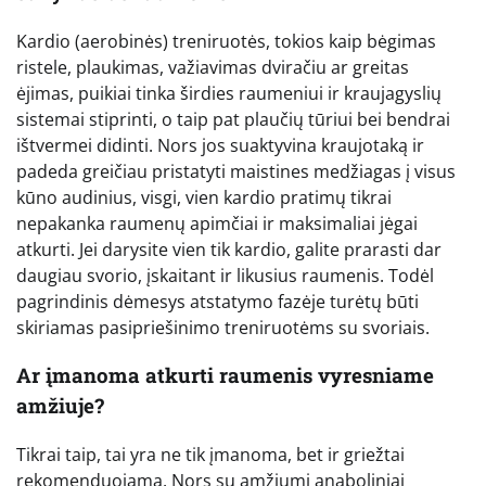
Kardio (aerobinės) treniruotės, tokios kaip bėgimas
ristele, plaukimas, važiavimas dviračiu ar greitas
ėjimas, puikiai tinka širdies raumeniui ir kraujagyslių
sistemai stiprinti, o taip pat plaučių tūriui bei bendrai
ištvermei didinti. Nors jos suaktyvina kraujotaką ir
padeda greičiau pristatyti maistines medžiagas į visus
kūno audinius, visgi, vien kardio pratimų tikrai
nepakanka raumenų apimčiai ir maksimaliai jėgai
atkurti. Jei darysite vien tik kardio, galite prarasti dar
daugiau svorio, įskaitant ir likusius raumenis. Todėl
pagrindinis dėmesys atstatymo fazėje turėtų būti
skiriamas pasipriešinimo treniruotėms su svoriais.
Ar įmanoma atkurti raumenis vyresniame
amžiuje?
Tikrai taip, tai yra ne tik įmanoma, bet ir griežtai
rekomenduojama. Nors su amžiumi anaboliniai