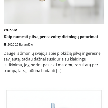
SVEIKATA
Kaip numesti pilvą per savaitę: dietologų patarimai
2026 29 Balandžio
Daugelis žmonių svajoja apie plokščią pilvą ir geresnę
savijautą, tačiau dažnai susiduria su klaidingu
įsitikinimu, jog norint pasiekti matomų rezultatų per
trumpą laiką, būtina badauti […]