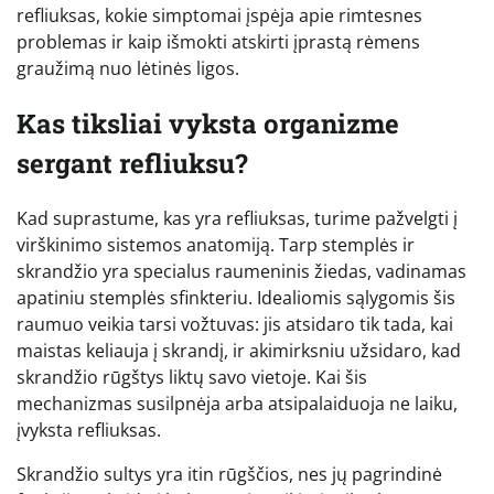
refliuksas, kokie simptomai įspėja apie rimtesnes
problemas ir kaip išmokti atskirti įprastą rėmens
graužimą nuo lėtinės ligos.
Kas tiksliai vyksta organizme
sergant refliuksu?
Kad suprastume, kas yra refliuksas, turime pažvelgti į
virškinimo sistemos anatomiją. Tarp stemplės ir
skrandžio yra specialus raumeninis žiedas, vadinamas
apatiniu stemplės sfinkteriu. Idealiomis sąlygomis šis
raumuo veikia tarsi vožtuvas: jis atsidaro tik tada, kai
maistas keliauja į skrandį, ir akimirksniu užsidaro, kad
skrandžio rūgštys liktų savo vietoje. Kai šis
mechanizmas susilpnėja arba atsipalaiduoja ne laiku,
įvyksta refliuksas.
Skrandžio sultys yra itin rūgščios, nes jų pagrindinė