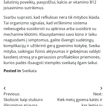
šalutinių poveikių, pavyzdžiui, kalcio ar vitamino B12
įsisavinimo sutrikimus.
Svarbu suprasti, kad refliuksas nėra tik mitybos klaida.
Tai organizmo signalas, kad virškinimo sistema
nebesugeba susidoroti su apkrova arba susidūrė su
mechanine kliūtimi. Klausydamiesi savo kūno ir laiku
reaguodami į simptomus, galite išvengti sudėtingų
komplikacijų ir užtikrinti gerą gyvenimo kokybę. Sveika
mityba, saikingas fizinis aktyvumas ir gebėjimas valdyti
kasdienį stresą yra geriausios profilaktikos priemonės,
kurios padės išsaugoti stemplės sveikatą ilgam laikui.
Posted in
Sveikata
Navigacija
Previous:
Next:
tarp
Skoliozė: kaip stuburo
Kiek metų gyvena katės ir
iškrypimas griauna
kas lemia jų