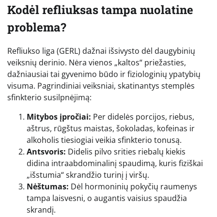
Kodėl refliuksas tampa nuolatine
problema?
Refliukso liga (GERL) dažnai išsivysto dėl daugybinių
veiksnių derinio. Nėra vienos „kaltos“ priežasties,
dažniausiai tai gyvenimo būdo ir fiziologinių ypatybių
visuma. Pagrindiniai veiksniai, skatinantys stemplės
sfinkterio susilpnėjimą:
Mitybos įpročiai:
Per didelės porcijos, riebus,
aštrus, rūgštus maistas, šokoladas, kofeinas ir
alkoholis tiesiogiai veikia sfinkterio tonusą.
Antsvoris:
Didelis pilvo srities riebalų kiekis
didina intraabdominalinį spaudimą, kuris fiziškai
„išstumia“ skrandžio turinį į viršų.
Nėštumas:
Dėl hormoninių pokyčių raumenys
tampa laisvesni, o augantis vaisius spaudžia
skrandį.