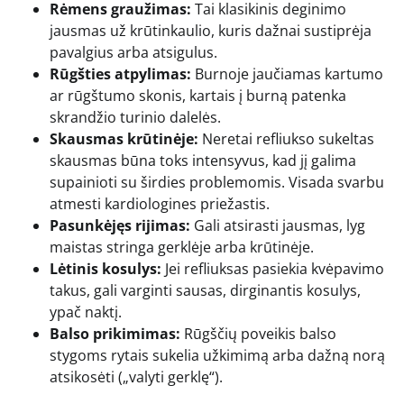
Rėmens graužimas:
Tai klasikinis deginimo
jausmas už krūtinkaulio, kuris dažnai sustiprėja
pavalgius arba atsigulus.
Rūgšties atpylimas:
Burnoje jaučiamas kartumo
ar rūgštumo skonis, kartais į burną patenka
skrandžio turinio dalelės.
Skausmas krūtinėje:
Neretai refliukso sukeltas
skausmas būna toks intensyvus, kad jį galima
supainioti su širdies problemomis. Visada svarbu
atmesti kardiologines priežastis.
Pasunkėjęs rijimas:
Gali atsirasti jausmas, lyg
maistas stringa gerklėje arba krūtinėje.
Lėtinis kosulys:
Jei refliuksas pasiekia kvėpavimo
takus, gali varginti sausas, dirginantis kosulys,
ypač naktį.
Balso prikimimas:
Rūgščių poveikis balso
stygoms rytais sukelia užkimimą arba dažną norą
atsikosėti („valyti gerklę“).