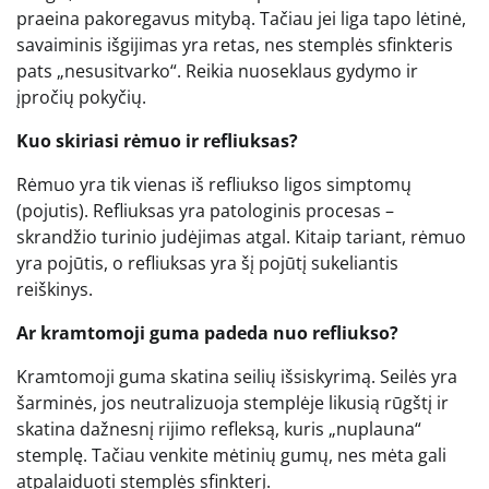
praeina pakoregavus mitybą. Tačiau jei liga tapo lėtinė,
savaiminis išgijimas yra retas, nes stemplės sfinkteris
pats „nesusitvarko“. Reikia nuoseklaus gydymo ir
įpročių pokyčių.
Kuo skiriasi rėmuo ir refliuksas?
Rėmuo yra tik vienas iš refliukso ligos simptomų
(pojutis). Refliuksas yra patologinis procesas –
skrandžio turinio judėjimas atgal. Kitaip tariant, rėmuo
yra pojūtis, o refliuksas yra šį pojūtį sukeliantis
reiškinys.
Ar kramtomoji guma padeda nuo refliukso?
Kramtomoji guma skatina seilių išsiskyrimą. Seilės yra
šarminės, jos neutralizuoja stemplėje likusią rūgštį ir
skatina dažnesnį rijimo refleksą, kuris „nuplauna“
stemplę. Tačiau venkite mėtinių gumų, nes mėta gali
atpalaiduoti stemplės sfinkterį.