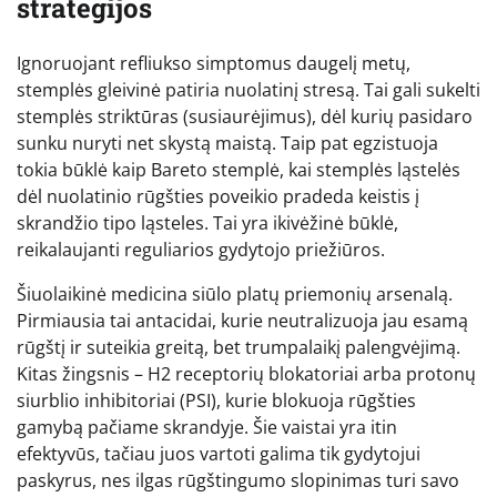
strategijos
Ignoruojant refliukso simptomus daugelį metų,
stemplės gleivinė patiria nuolatinį stresą. Tai gali sukelti
stemplės striktūras (susiaurėjimus), dėl kurių pasidaro
sunku nuryti net skystą maistą. Taip pat egzistuoja
tokia būklė kaip Bareto stemplė, kai stemplės ląstelės
dėl nuolatinio rūgšties poveikio pradeda keistis į
skrandžio tipo ląsteles. Tai yra ikivėžinė būklė,
reikalaujanti reguliarios gydytojo priežiūros.
Šiuolaikinė medicina siūlo platų priemonių arsenalą.
Pirmiausia tai antacidai, kurie neutralizuoja jau esamą
rūgštį ir suteikia greitą, bet trumpalaikį palengvėjimą.
Kitas žingsnis – H2 receptorių blokatoriai arba protonų
siurblio inhibitoriai (PSI), kurie blokuoja rūgšties
gamybą pačiame skrandyje. Šie vaistai yra itin
efektyvūs, tačiau juos vartoti galima tik gydytojui
paskyrus, nes ilgas rūgštingumo slopinimas turi savo