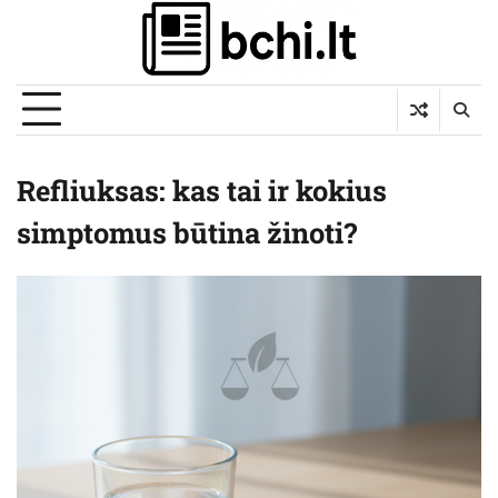
Skip
to
content
Refliuksas: kas tai ir kokius
simptomus būtina žinoti?