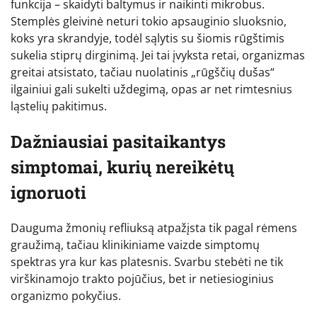
funkcija – skaidyti baltymus ir naikinti mikrobus.
Stemplės gleivinė neturi tokio apsauginio sluoksnio,
koks yra skrandyje, todėl sąlytis su šiomis rūgštimis
sukelia stiprų dirginimą. Jei tai įvyksta retai, organizmas
greitai atsistato, tačiau nuolatinis „rūgščių dušas“
ilgainiui gali sukelti uždegimą, opas ar net rimtesnius
ląstelių pakitimus.
Dažniausiai pasitaikantys
simptomai, kurių nereikėtų
ignoruoti
Dauguma žmonių refliuksą atpažįsta tik pagal rėmens
graužimą, tačiau klinikiniame vaizde simptomų
spektras yra kur kas platesnis. Svarbu stebėti ne tik
virškinamojo trakto pojūčius, bet ir netiesioginius
organizmo pokyčius.