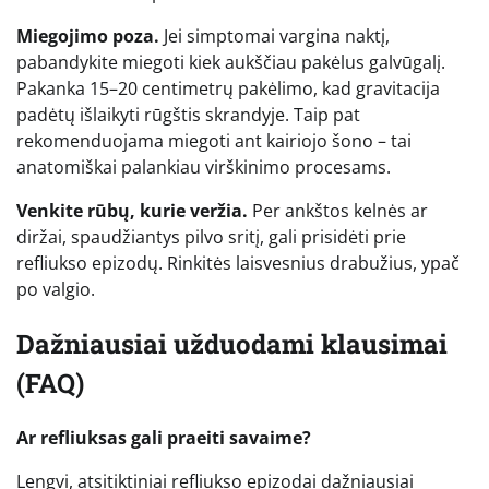
Miegojimo poza.
Jei simptomai vargina naktį,
pabandykite miegoti kiek aukščiau pakėlus galvūgalį.
Pakanka 15–20 centimetrų pakėlimo, kad gravitacija
padėtų išlaikyti rūgštis skrandyje. Taip pat
rekomenduojama miegoti ant kairiojo šono – tai
anatomiškai palankiau virškinimo procesams.
Venkite rūbų, kurie veržia.
Per ankštos kelnės ar
diržai, spaudžiantys pilvo sritį, gali prisidėti prie
refliukso epizodų. Rinkitės laisvesnius drabužius, ypač
po valgio.
Dažniausiai užduodami klausimai
(FAQ)
Ar refliuksas gali praeiti savaime?
Lengvi, atsitiktiniai refliukso epizodai dažniausiai