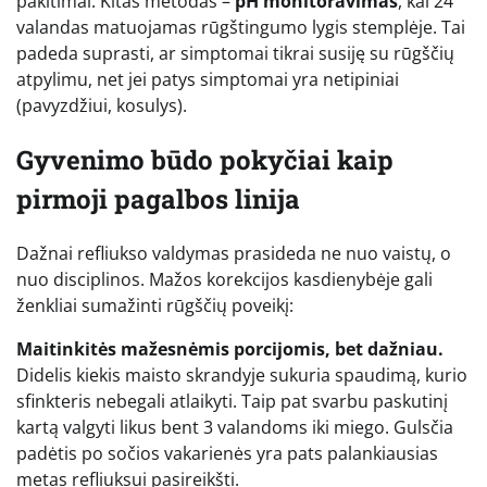
pakitimai. Kitas metodas –
pH monitoravimas
, kai 24
valandas matuojamas rūgštingumo lygis stemplėje. Tai
padeda suprasti, ar simptomai tikrai susiję su rūgščių
atpylimu, net jei patys simptomai yra netipiniai
(pavyzdžiui, kosulys).
Gyvenimo būdo pokyčiai kaip
pirmoji pagalbos linija
Dažnai refliukso valdymas prasideda ne nuo vaistų, o
nuo disciplinos. Mažos korekcijos kasdienybėje gali
ženkliai sumažinti rūgščių poveikį:
Maitinkitės mažesnėmis porcijomis, bet dažniau.
Didelis kiekis maisto skrandyje sukuria spaudimą, kurio
sfinkteris nebegali atlaikyti. Taip pat svarbu paskutinį
kartą valgyti likus bent 3 valandoms iki miego. Gulsčia
padėtis po sočios vakarienės yra pats palankiausias
metas refliuksui pasireikšti.