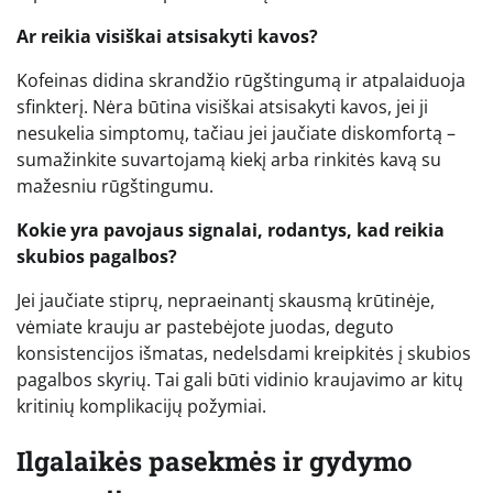
Ar reikia visiškai atsisakyti kavos?
Kofeinas didina skrandžio rūgštingumą ir atpalaiduoja
sfinkterį. Nėra būtina visiškai atsisakyti kavos, jei ji
nesukelia simptomų, tačiau jei jaučiate diskomfortą –
sumažinkite suvartojamą kiekį arba rinkitės kavą su
mažesniu rūgštingumu.
Kokie yra pavojaus signalai, rodantys, kad reikia
skubios pagalbos?
Jei jaučiate stiprų, nepraeinantį skausmą krūtinėje,
vėmiate krauju ar pastebėjote juodas, deguto
konsistencijos išmatas, nedelsdami kreipkitės į skubios
pagalbos skyrių. Tai gali būti vidinio kraujavimo ar kitų
kritinių komplikacijų požymiai.
Ilgalaikės pasekmės ir gydymo