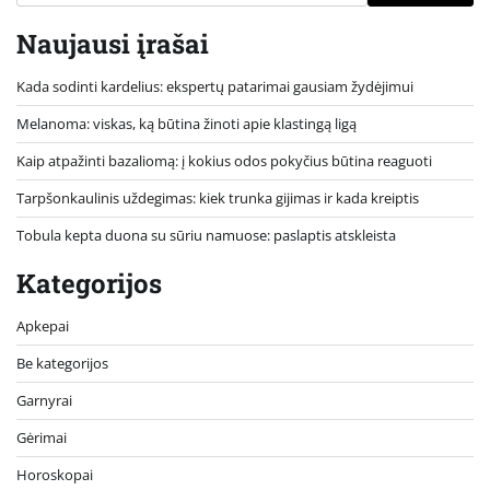
Naujausi įrašai
Kada sodinti kardelius: ekspertų patarimai gausiam žydėjimui
Melanoma: viskas, ką būtina žinoti apie klastingą ligą
Kaip atpažinti bazaliomą: į kokius odos pokyčius būtina reaguoti
Tarpšonkaulinis uždegimas: kiek trunka gijimas ir kada kreiptis
Tobula kepta duona su sūriu namuose: paslaptis atskleista
Kategorijos
Apkepai
Be kategorijos
Garnyrai
Gėrimai
Horoskopai