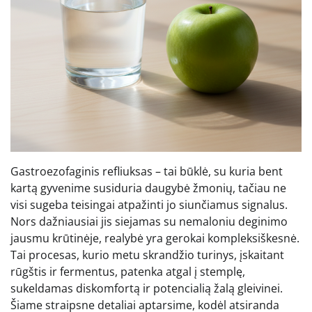
Gastroezofaginis refliuksas – tai būklė, su kuria bent
kartą gyvenime susiduria daugybė žmonių, tačiau ne
visi sugeba teisingai atpažinti jo siunčiamus signalus.
Nors dažniausiai jis siejamas su nemaloniu deginimo
jausmu krūtinėje, realybė yra gerokai kompleksiškesnė.
Tai procesas, kurio metu skrandžio turinys, įskaitant
rūgštis ir fermentus, patenka atgal į stemplę,
sukeldamas diskomfortą ir potencialią žalą gleivinei.
Šiame straipsne detaliai aptarsime, kodėl atsiranda