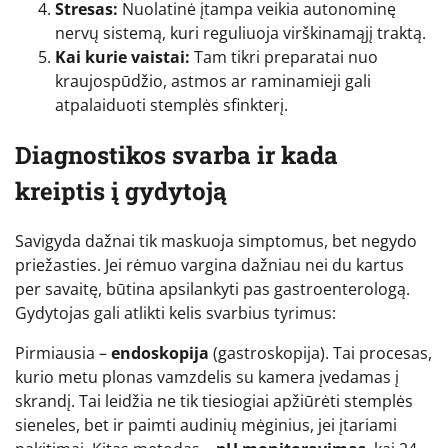
Stresas:
Nuolatinė įtampa veikia autonominę
nervų sistemą, kuri reguliuoja virškinamąjį traktą.
Kai kurie vaistai:
Tam tikri preparatai nuo
kraujospūdžio, astmos ar raminamieji gali
atpalaiduoti stemplės sfinkterį.
Diagnostikos svarba ir kada
kreiptis į gydytoją
Savigyda dažnai tik maskuoja simptomus, bet negydo
priežasties. Jei rėmuo vargina dažniau nei du kartus
per savaitę, būtina apsilankyti pas gastroenterologą.
Gydytojas gali atlikti kelis svarbius tyrimus:
Pirmiausia –
endoskopija
(gastroskopija). Tai procesas,
kurio metu plonas vamzdelis su kamera įvedamas į
skrandį. Tai leidžia ne tik tiesiogiai apžiūrėti stemplės
sieneles, bet ir paimti audinių mėginius, jei įtariami