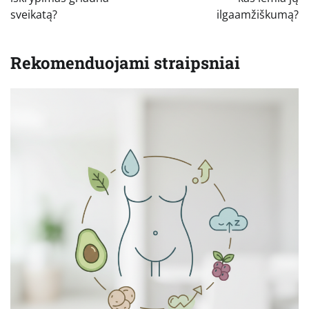
įrašų
sveikatą?
ilgaamžiškumą?
Rekomenduojami straipsniai