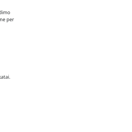
idimo
 ne per
atai.