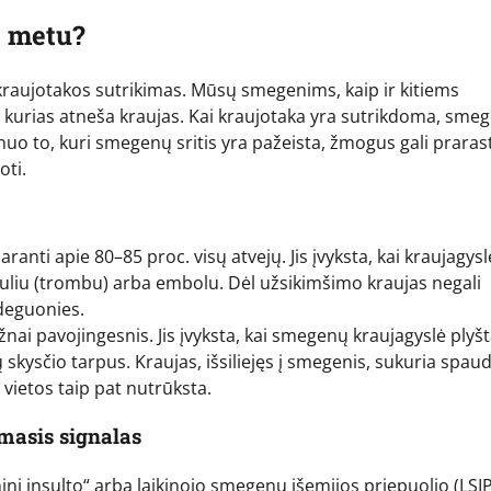
o metu?
kraujotakos sutrikimas. Mūsų smegenims, kaip ir kitiems
 kurias atneša kraujas. Kai kraujotaka yra sutrikdoma, sme
uo to, kuri smegenų sritis yra pažeista, žmogus gali prarast
oti.
anti apie 80–85 proc. visų atvejų. Jis įvyksta, kai kraujagysl
uliu (trombu) arba embolu. Dėl užsikimšimo kraujas negali
 deguonies.
žnai pavojingesnis. Jis įvyksta, kai smegenų kraujagyslė plyšt
ų skysčio tarpus. Kraujas, išsiliejęs į smegenis, sukuria spau
vietos taip pat nutrūksta.
amasis signalas
ini insulto“ arba laikinojo smegenų išemijos priepuolio (LSIP