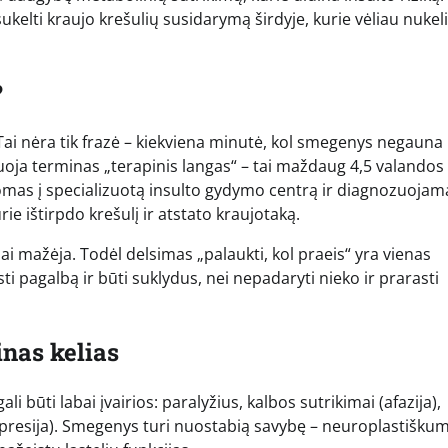
sukelti kraujo krešulių susidarymą širdyje, kurie vėliau nukeli
?
Tai nėra tik frazė – kiekviena minutė, kol smegenys negauna
tuoja terminas „terapinis langas“ – tai maždaug 4,5 valandos
tomas į specializuotą insulto gydymo centrą ir diagnozuojam
rie ištirpdo krešulį ir atstato kraujotaką.
ai mažėja. Todėl delsimas „palaukti, kol praeis“ yra vienas
esti pagalbą ir būti suklydus, nei nepadaryti nieko ir prarasti
inas kelias
i būti labai įvairios: paralyžius, kalbos sutrikimai (afazija),
depresija). Smegenys turi nuostabią savybę – neuroplastiškum