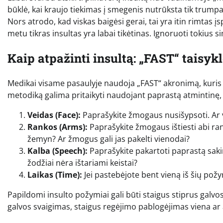
būklė, kai kraujo tiekimas į smegenis nutrūksta tik trum
Nors atrodo, kad viskas baigėsi gerai, tai yra itin rimtas 
metu tikras insultas yra labai tikėtinas. Ignoruoti tokius 
Kaip atpažinti insultą: „FAST“ taisyk
Medikai visame pasaulyje naudoja „FAST“ akronimą, kuris p
metodiką galima pritaikyti naudojant paprastą atmintinę, k
Veidas (Face):
Paprašykite žmogaus nusišypsoti. Ar 
Rankos (Arms):
Paprašykite žmogaus ištiesti abi rank
žemyn? Ar žmogus gali jas pakelti vienodai?
Kalba (Speech):
Paprašykite pakartoti paprastą sakin
žodžiai nėra ištariami keistai?
Laikas (Time):
Jei pastebėjote bent vieną iš šių po
Papildomi insulto požymiai gali būti staigus stiprus galvo
galvos svaigimas, staigus regėjimo pablogėjimas viena ar