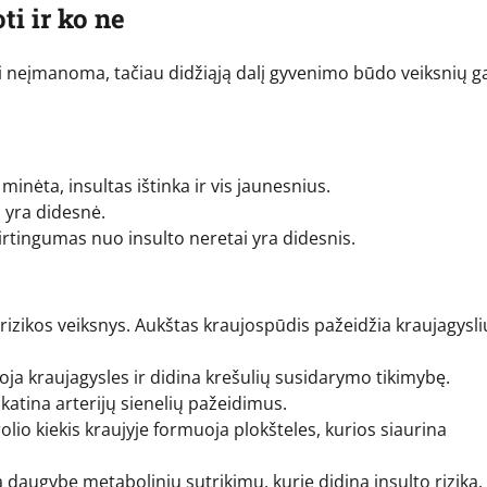
ti ir ko ne
sti neįmanoma, tačiau didžiąją dalį gyvenimo būdo veiksnių g
minėta, insultas ištinka ir vis jaunesnius.
a yra didesnė.
irtingumas nuo insulto neretai yra didesnis.
 rizikos veiksnys. Aukštas kraujospūdis pažeidžia kraujagysli
loja kraujagysles ir didina krešulių susidarymo tikimybę.
skatina arterijų sienelių pažeidimus.
olio kiekis kraujyje formuoja plokšteles, kurios siaurina
a daugybę metabolinių sutrikimų, kurie didina insulto riziką.