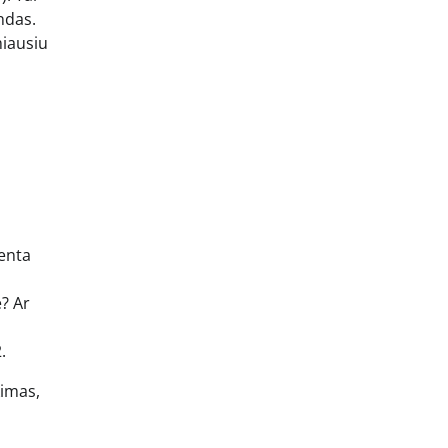
ndas.
miausiu
renta
e? Ar
.
kimas,