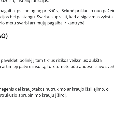
ažeistų ląstelių funkcijas.
o pagalbą, psichologinę priežiūrą. Sėkmė priklauso nuo paže
acijos bei pastangų. Svarbu suprasti, kad atsigavimas vyksta
rio metu svarbi artimųjų pagalba ir kantrybė.
AQ)
paveldėti polinkį į tam tikrus rizikos veiksnius: aukštą
sų artimieji patyrė insultą, turėtumėte būti atidesni savo sveik
megenis dėl kraujotakos nutrūkimo ar kraujo išsiliejimo, o
trūkusio aprūpinimo krauju į širdį.