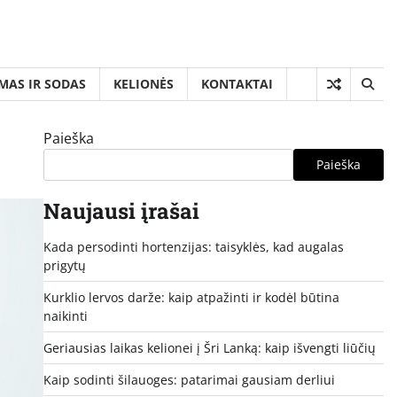
MAS IR SODAS
KELIONĖS
KONTAKTAI
Paieška
Paieška
Naujausi įrašai
Kada persodinti hortenzijas: taisyklės, kad augalas
prigytų
Kurklio lervos darže: kaip atpažinti ir kodėl būtina
naikinti
Geriausias laikas kelionei į Šri Lanką: kaip išvengti liūčių
Kaip sodinti šilauoges: patarimai gausiam derliui