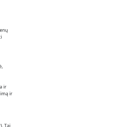
genų
i
ė,
a ir
dimą ir
). Tai