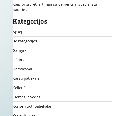
Kaip prižiūrėti artimąjį su demencija: specialistų
patarimai
Kategorijos
Apkepai
Be kategorijos
Garnyrai
Gėrimai
Horoskopai
Karšti patiekalai
Kelionės
Kiemas ir Sodas
Konservuoti patiekalai
Košės ir tyrės