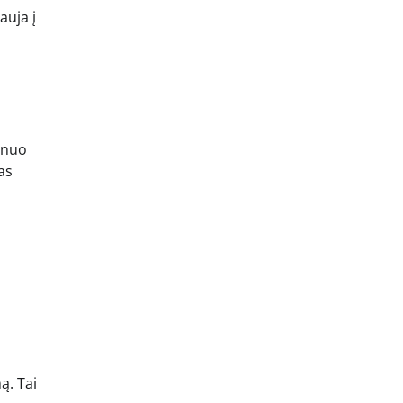
auja į
 nuo
as
ą. Tai