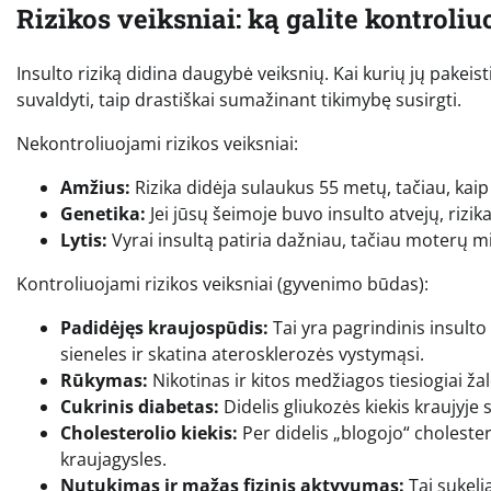
Rizikos veiksniai: ką galite kontroliuo
Insulto riziką didina daugybė veiksnių. Kai kurių jų pakei
suvaldyti, taip drastiškai sumažinant tikimybę susirgti.
Nekontroliuojami rizikos veiksniai:
Amžius:
Rizika didėja sulaukus 55 metų, tačiau, kaip 
Genetika:
Jei jūsų šeimoje buvo insulto atvejų, rizik
Lytis:
Vyrai insultą patiria dažniau, tačiau moterų m
Kontroliuojami rizikos veiksniai (gyvenimo būdas):
Padidėjęs kraujospūdis:
Tai yra pagrindinis insulto
sieneles ir skatina aterosklerozės vystymąsi.
Rūkymas:
Nikotinas ir kitos medžiagos tiesiogiai ža
Cukrinis diabetas:
Didelis gliukozės kiekis kraujyje 
Cholesterolio kiekis:
Per didelis „blogojo“ cholester
kraujagysles.
Nutukimas ir mažas fizinis aktyvumas:
Tai sukeli