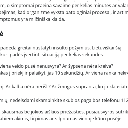
pam, o simptomai praeina savaime per kelias minutes ar vala
įspėjimas, kad organizme vyksta patologiniai procesai, ir arti
simptomus yra milžiniška klaida.
lė
adeda greitai nustatyti insulto požymius. Lietuviškai šią
uri padės įvertinti situaciją per kelias sekundes:
viena veido pusė nenusvyra? Ar šypsena nėra kreiva?
as į priekį ir palaikyti jas 10 sekundžių. Ar viena ranka nek
į. Ar kalba nėra nerišli? Ar žmogus supranta, ko jo klausiat
žymių, nedelsdami skambinkite skubios pagalbos telefonu 112
s skausmas be jokios aiškios priežasties, pusiausvyros sutri
 abiem akimis, tirpimas ar silpnumas vienoje kūno pusėje.