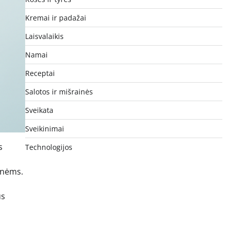
Kremai ir padažai
Laisvalaikis
Namai
Receptai
Salotos ir mišrainės
Sveikata
Sveikinimai
s
Technologijos
o
onėms.
us