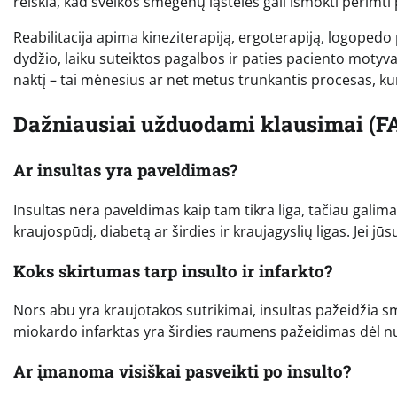
reiškia, kad sveikos smegenų ląstelės gali išmokti perimti p
Reabilitacija apima kineziterapiją, ergoterapiją, logoped
dydžio, laiku suteiktos pagalbos ir paties paciento motyv
naktį – tai mėnesius ar net metus trunkantis procesas, ku
Dažniausiai užduodami klausimai (F
Ar insultas yra paveldimas?
Insultas nėra paveldimas kaip tam tikra liga, tačiau galima 
kraujospūdį, diabetą ar širdies ir kraujagyslių ligas. Jei jū
Koks skirtumas tarp insulto ir infarkto?
Nors abu yra kraujotakos sutrikimai, insultas pažeidžia s
miokardo infarktas yra širdies raumens pažeidimas dėl nu
Ar įmanoma visiškai pasveikti po insulto?