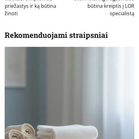
įrašų
priežastys ir ką būtina
būtina kreiptis į LOR
žinoti
specialistą
Rekomenduojami straipsniai