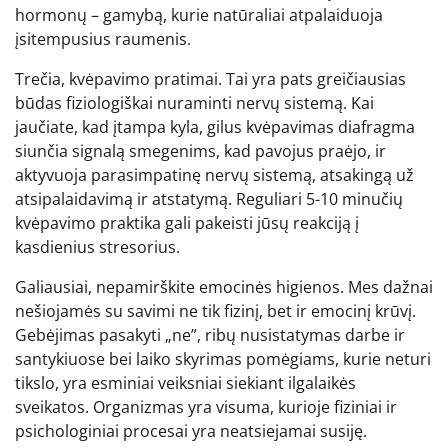
hormonų – gamybą, kurie natūraliai atpalaiduoja
įsitempusius raumenis.
Trečia, kvėpavimo pratimai. Tai yra pats greičiausias
būdas fiziologiškai nuraminti nervų sistemą. Kai
jaučiate, kad įtampa kyla, gilus kvėpavimas diafragma
siunčia signalą smegenims, kad pavojus praėjo, ir
aktyvuoja parasimpatinę nervų sistemą, atsakingą už
atsipalaidavimą ir atstatymą. Reguliari 5-10 minučių
kvėpavimo praktika gali pakeisti jūsų reakciją į
kasdienius stresorius.
Galiausiai, nepamirškite emocinės higienos. Mes dažnai
nešiojamės su savimi ne tik fizinį, bet ir emocinį krūvį.
Gebėjimas pasakyti „ne”, ribų nusistatymas darbe ir
santykiuose bei laiko skyrimas pomėgiams, kurie neturi
tikslo, yra esminiai veiksniai siekiant ilgalaikės
sveikatos. Organizmas yra visuma, kurioje fiziniai ir
psichologiniai procesai yra neatsiejamai susiję.