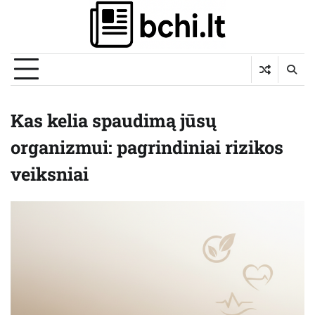
Skip
to
content
Kas kelia spaudimą jūsų
organizmui: pagrindiniai rizikos
veiksniai