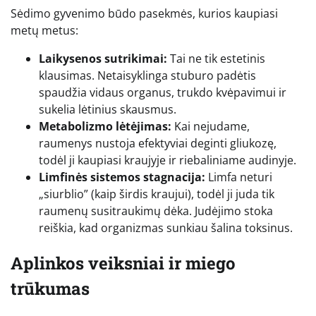
Sėdimo gyvenimo būdo pasekmės, kurios kaupiasi
metų metus:
Laikysenos sutrikimai:
Tai ne tik estetinis
klausimas. Netaisyklinga stuburo padėtis
spaudžia vidaus organus, trukdo kvėpavimui ir
sukelia lėtinius skausmus.
Metabolizmo lėtėjimas:
Kai nejudame,
raumenys nustoja efektyviai deginti gliukozę,
todėl ji kaupiasi kraujyje ir riebaliniame audinyje.
Limfinės sistemos stagnacija:
Limfa neturi
„siurblio” (kaip širdis kraujui), todėl ji juda tik
raumenų susitraukimų dėka. Judėjimo stoka
reiškia, kad organizmas sunkiau šalina toksinus.
Aplinkos veiksniai ir miego
trūkumas