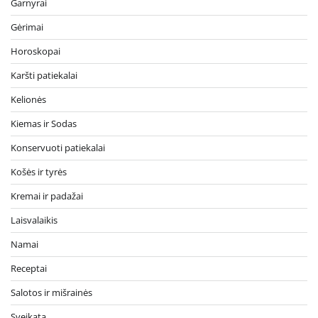
Garnyrai
Gėrimai
Horoskopai
Karšti patiekalai
Kelionės
Kiemas ir Sodas
Konservuoti patiekalai
Košės ir tyrės
Kremai ir padažai
Laisvalaikis
Namai
Receptai
Salotos ir mišrainės
Sveikata