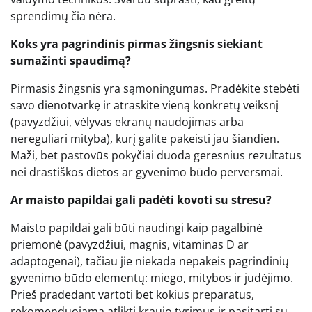
sprendimų čia nėra.
Koks yra pagrindinis pirmas žingsnis siekiant
sumažinti spaudimą?
Pirmasis žingsnis yra sąmoningumas. Pradėkite stebėti
savo dienotvarkę ir atraskite vieną konkretų veiksnį
(pavyzdžiui, vėlyvas ekranų naudojimas arba
nereguliari mityba), kurį galite pakeisti jau šiandien.
Maži, bet pastovūs pokyčiai duoda geresnius rezultatus
nei drastiškos dietos ar gyvenimo būdo perversmai.
Ar maisto papildai gali padėti kovoti su stresu?
Maisto papildai gali būti naudingi kaip pagalbinė
priemonė (pavyzdžiui, magnis, vitaminas D ar
adaptogenai), tačiau jie niekada nepakeis pagrindinių
gyvenimo būdo elementų: miego, mitybos ir judėjimo.
Prieš pradedant vartoti bet kokius preparatus,
rekomenduojama atlikti kraujo tyrimus ir pasitarti su