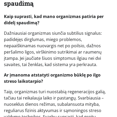
spaudimą
Kaip suprasti, kad mano organizmas patiria per
didelį spaudimą?
Dažniausiai organizmas siunčia subtilius signalus:
padidėjęs dirglumas, miego problemos,
nepaaiškinamas nuovargis net po poilsio, dažnos
peršalimo ligos, virškinimo sutrikimai ar raumenų
įtampa. Jei jaučiate šiuos simptomus ilgiau nei dvi
savaites, tai ženklas, kad sistema yra perkrauta.
Ar įmanoma atstatyti organizmo būklę po ilgo
streso laikotarpio?
Taip, organizmas turi nuostabią regeneracijos galią,
tačiau tai reikalauja laiko ir pastangų. Svarbiausia –
nuoseklus dienos režimas, subalansuota mityba,
reguliarus fizinis aktyvumas ir sąmoningos streso
valdymo technikos. Svarbu suprasti, kad greitų