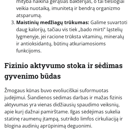
mityba naikina gerąsias bakterijas, o tai tiesiogiai
veikia nuotaiką, imunitetą ir bendrą organizmo
atsparumą.
Maistinių medžiagų trūkumas:
Galime suvartoti
daug kalorijų, tačiau vis tiek „bado mirti” ląstelių
lygmenyje, jei racione trūksta vitaminų, mineralų
ir antioksidantų, būtinų atkuriamosioms
funkcijoms.
Fizinio aktyvumo stoka ir sėdimas
gyvenimo būdas
Žmogaus kūnas buvo evoliuciškai suformuotas
judėjimui. Šiandienos sėdimas darbas ir mažas fizinis
aktyvumas yra vienas didžiausių spaudimo veiksnių,
apie kurį dažnai pamirštame. Ilgas sėdėjimas sukelia
statinę raumenų įtampą, sutrikdo limfos cirkuliaciją ir
blogina audinių aprūpinimą deguonimi.