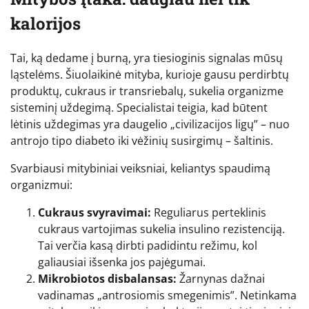
kalorijos
Tai, ką dedame į burną, yra tiesioginis signalas mūsų
ląstelėms. Šiuolaikinė mityba, kurioje gausu perdirbtų
produktų, cukraus ir transriebalų, sukelia organizme
sisteminį uždegimą. Specialistai teigia, kad būtent
lėtinis uždegimas yra daugelio „civilizacijos ligų” – nuo
antrojo tipo diabeto iki vėžinių susirgimų – šaltinis.
Svarbiausi mitybiniai veiksniai, keliantys spaudimą
organizmui:
Cukraus svyravimai:
Reguliarus perteklinis
cukraus vartojimas sukelia insulino rezistenciją.
Tai verčia kasą dirbti padidintu režimu, kol
galiausiai išsenka jos pajėgumai.
Mikrobiotos disbalansas:
Žarnynas dažnai
vadinamas „antrosiomis smegenimis”. Netinkama