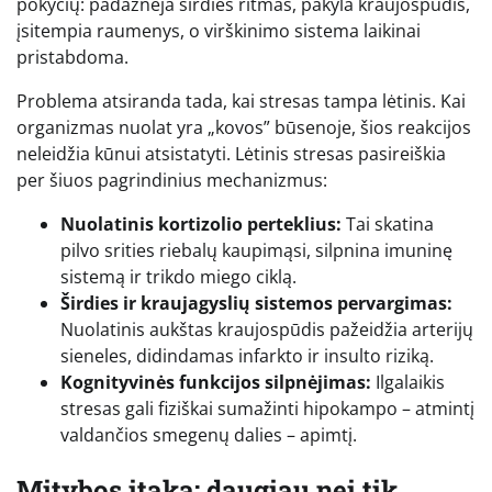
pokyčių: padažnėja širdies ritmas, pakyla kraujospūdis,
įsitempia raumenys, o virškinimo sistema laikinai
pristabdoma.
Problema atsiranda tada, kai stresas tampa lėtinis. Kai
organizmas nuolat yra „kovos” būsenoje, šios reakcijos
neleidžia kūnui atsistatyti. Lėtinis stresas pasireiškia
per šiuos pagrindinius mechanizmus:
Nuolatinis kortizolio perteklius:
Tai skatina
pilvo srities riebalų kaupimąsi, silpnina imuninę
sistemą ir trikdo miego ciklą.
Širdies ir kraujagyslių sistemos pervargimas:
Nuolatinis aukštas kraujospūdis pažeidžia arterijų
sieneles, didindamas infarkto ir insulto riziką.
Kognityvinės funkcijos silpnėjimas:
Ilgalaikis
stresas gali fiziškai sumažinti hipokampo – atmintį
valdančios smegenų dalies – apimtį.
Mitybos įtaka: daugiau nei tik