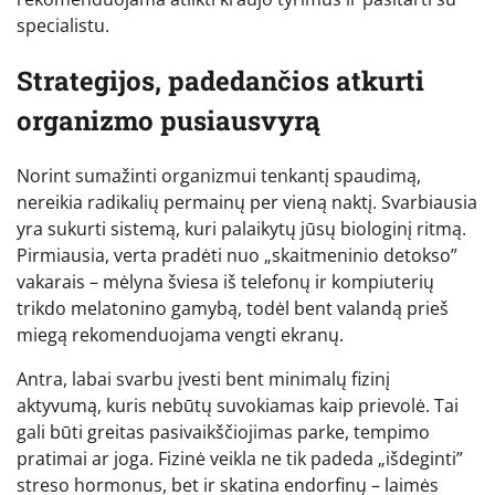
specialistu.
Strategijos, padedančios atkurti
organizmo pusiausvyrą
Norint sumažinti organizmui tenkantį spaudimą,
nereikia radikalių permainų per vieną naktį. Svarbiausia
yra sukurti sistemą, kuri palaikytų jūsų biologinį ritmą.
Pirmiausia, verta pradėti nuo „skaitmeninio detokso”
vakarais – mėlyna šviesa iš telefonų ir kompiuterių
trikdo melatonino gamybą, todėl bent valandą prieš
miegą rekomenduojama vengti ekranų.
Antra, labai svarbu įvesti bent minimalų fizinį
aktyvumą, kuris nebūtų suvokiamas kaip prievolė. Tai
gali būti greitas pasivaikščiojimas parke, tempimo
pratimai ar joga. Fizinė veikla ne tik padeda „išdeginti”
streso hormonus, bet ir skatina endorfinų – laimės