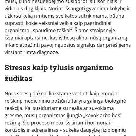
mūsų kūno nesugebėjimo susidoroti su išoriniais ir
vidiniais dirgikliais. Norint išsaugoti gyvenimo kokybę ir
užkirsti kelią rimtiems sveikatos sutrikimams, būtina
suprasti, kokie veiksniai veikia kaip pagrindiniai
organizmo „spaudimo taškai”. Šiame straipsnyje
išsamiai aptarsime, kas iš tiesų alina mūsų organizmą
ir kaip atpažinti pavojinguosius signalus dar prieš jiems
virstant rimta diagnoze.
Stresas kaip tylusis organizmo
žudikas
Nors stresą dažnai linkstame vertinti kaip emocinį
reiškinį, medicininiu požiūriu tai yra galinga biologinė
reakcija. Kai susiduriame su realia ar suvokiama
grėsme, mūsų organizmas įjungia „kovok arba bėk”
režimą. Šio proceso metu išskiriami hormonai –
kortizolis ir adrenalinas – sukelia daugybę fiziologinių