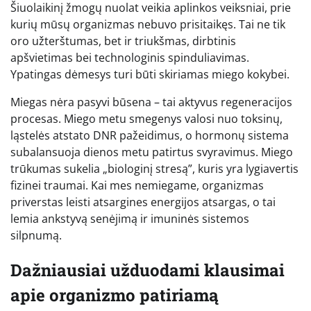
Šiuolaikinį žmogų nuolat veikia aplinkos veiksniai, prie
kurių mūsų organizmas nebuvo prisitaikęs. Tai ne tik
oro užterštumas, bet ir triukšmas, dirbtinis
apšvietimas bei technologinis spinduliavimas.
Ypatingas dėmesys turi būti skiriamas miego kokybei.
Miegas nėra pasyvi būsena – tai aktyvus regeneracijos
procesas. Miego metu smegenys valosi nuo toksinų,
ląstelės atstato DNR pažeidimus, o hormonų sistema
subalansuoja dienos metu patirtus svyravimus. Miego
trūkumas sukelia „biologinį stresą”, kuris yra lygiavertis
fizinei traumai. Kai mes nemiegame, organizmas
priverstas leisti atsargines energijos atsargas, o tai
lemia ankstyvą senėjimą ir imuninės sistemos
silpnumą.
Dažniausiai užduodami klausimai
apie organizmo patiriamą