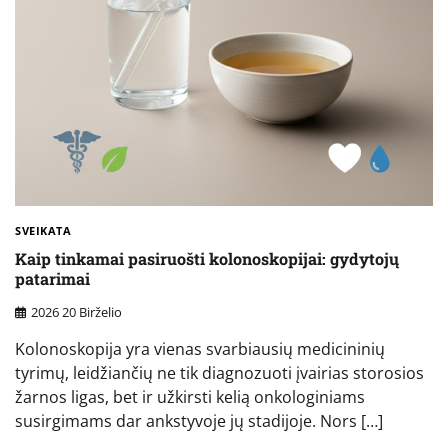
SVEIKATA
Kaip tinkamai pasiruošti kolonoskopijai: gydytojų
patarimai
2026 20 Birželio
Kolonoskopija yra vienas svarbiausių medicininių
tyrimų, leidžiančių ne tik diagnozuoti įvairias storosios
žarnos ligas, bet ir užkirsti kelią onkologiniams
susirgimams dar ankstyvoje jų stadijoje. Nors […]