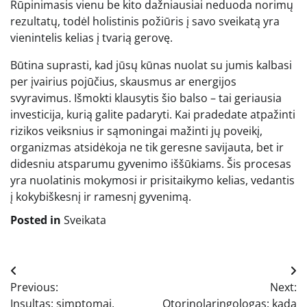
Rūpinimasis vienu be kito dažniausiai neduoda norimų
rezultatų, todėl holistinis požiūris į savo sveikatą yra
vienintelis kelias į tvarią gerovę.
Būtina suprasti, kad jūsų kūnas nuolat su jumis kalbasi
per įvairius pojūčius, skausmus ar energijos
svyravimus. Išmokti klausytis šio balso – tai geriausia
investicija, kurią galite padaryti. Kai pradedate atpažinti
rizikos veiksnius ir sąmoningai mažinti jų poveikį,
organizmas atsidėkoja ne tik geresne savijauta, bet ir
didesniu atsparumu gyvenimo iššūkiams. Šis procesas
yra nuolatinis mokymosi ir prisitaikymo kelias, vedantis
į kokybiškesnį ir ramesnį gyvenimą.
Posted in
Sveikata
Navigacija
Previous:
Next:
tarp
Insultas: simptomai,
Otorinolaringologas: kada