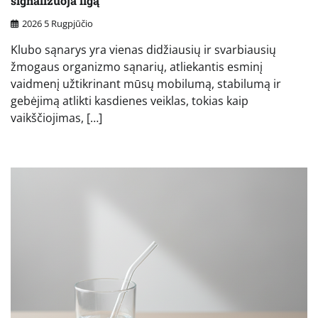
signalizuoja ligą
2026 5 Rugpjūčio
Klubo sąnarys yra vienas didžiausių ir svarbiausių
žmogaus organizmo sąnarių, atliekantis esminį
vaidmenį užtikrinant mūsų mobilumą, stabilumą ir
gebėjimą atlikti kasdienes veiklas, tokias kaip
vaikščiojimas, […]