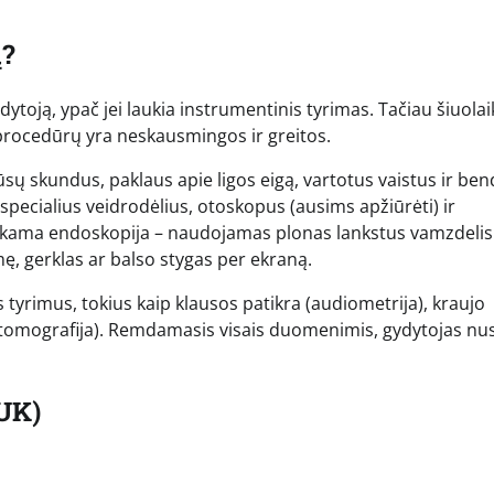
ą?
toją, ypač jei laukia instrumentinis tyrimas. Tačiau šiuolai
procedūrų yra neskausmingos ir greitos.
jūsų skundus, paklaus apie ligos eigą, vartotus vaistus ir be
specialius veidrodėlius, otoskopus (ausims apžiūrėti) ir
tliekama endoskopija – naudojamas plonas lankstus vamzdelis
mę, gerklas ar balso stygas per ekraną.
 tyrimus, tokius kaip klausos patikra (audiometrija), kraujo
ė tomografija). Remdamasis visais duomenimis, gydytojas nu
UK)