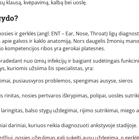
ūsų klausą, kvėpavimą, kalbą bei uoslę.
 gydo?
osies ir gerklės (angl. ENT – Ear, Nose, Throat) ligų diagnost
ias apie galvos ir kaklo anatomiją. Nors daugelis žmonių mano
jo kompetencijos ribos yra gerokai platesnės.
radedant nuo ūmių infekcijų ir baigiant sudėtingais funkcini
s, kuriomis užsiima šis specialistas, yra:
ikimai, pusiausvyros problemos, spengimas ausyse, sieros
is rinitas, nosies pertvaros iškrypimas, polipai, uoslės sutrik
s, laringitas, balso stygų uždegimai, rijimo sutrikimai, miego 
niai dariniai, kuriuos reikia diagnozuoti ankstyvoje stadijoje.
yzdžiui, nosies užgulimas gali sukelti ausų uždegimą, o gerkl