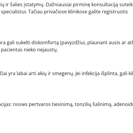
ių ir šalies įstatymų. Dažniausiai pirminę konsultaciją suteik
pecialistui. Tačiau privačiose klinikose galite registruotis
 gali sukelti diskomfortą (pavyzdžiui, plaunant ausis ar at
d pacientas nieko nejaustų.
ai yra labai arti akių ir smegenų. Jei infekcija išplinta, gali kil
eracijas: nosies pertvaros tiesinimą, tonzilių šalinimą, adenoid