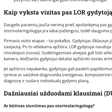
Kaip vyksta vizitas pas LOR gydytoj
Daugelis pacientų jaučia nerimą prieš apsilankymą pas gydy
otorinolaringologija yra labai pažengusi, todėl dauguma 
Pirmasis vizito etapas – tai pokalbis. Gydytojas išklausys 
savijautą. Po to atliekama apžiūra. LOR gydytojai naudoja 
rinoskopus (nosiai). Sudėtingesniais atvejais gali būti a
kamera, leidžiantis gydytojui detaliai apžiūrėti nosies ert
Jei apžiūros nepakanka, gydytojas gali paskirti papildomus
tyrimai ar vaizdinė diagnostika (rentgenas, kompiuterin
diagnozę ir sudaro individualų gydymo planą.
Dažniausiai užduodami klausimai (D
Ar būtinas siuntimas pas otorinolaringologą?