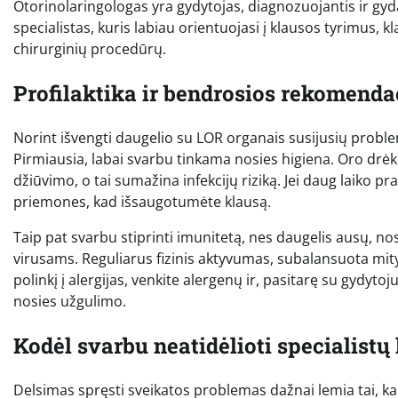
Otorinolaringologas yra gydytojas, diagnozuojantis ir gyda
specialistas, kuris labiau orientuojasi į klausos tyrimus, kl
chirurginių procedūrų.
Profilaktika ir bendrosios rekomenda
Norint išvengti daugelio su LOR organais susijusių problem
Pirmiausia, labai svarbu tinkama nosies higiena. Oro drėk
džiūvimo, o tai sumažina infekcijų riziką. Jei daug laiko 
priemones, kad išsaugotumėte klausą.
Taip pat svarbu stiprinti imunitetą, nes daugelis ausų, no
virusams. Reguliarus fizinis aktyvumas, subalansuota mity
polinkį į alergijas, venkite alergenų ir, pasitarę su gydyt
nosies užgulimo.
Kodėl svarbu neatidėlioti specialistų
Delsimas spręsti sveikatos problemas dažnai lemia tai, k