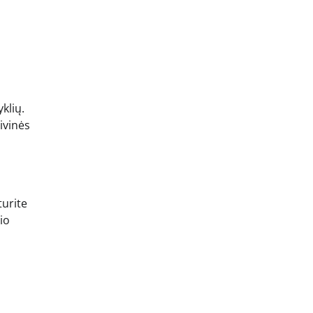
klių.
ivinės
turite
io