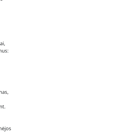
ai,
mus:
mas,
nt.
pnėjos