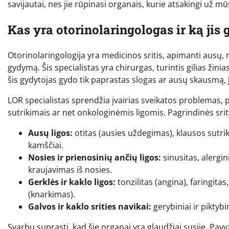
savijautai, nes jie rūpinasi organais, kurie atsakingi už m
Kas yra otorinolaringologas ir ką jis
Otorinolaringologija yra medicinos sritis, apimanti ausų, n
gydymą. Šis specialistas yra chirurgas, turintis gilias žin
šis gydytojas gydo tik paprastas slogas ar ausų skausmą, 
LOR specialistas sprendžia įvairias sveikatos problemas, p
sutrikimais ar net onkologinėmis ligomis. Pagrindinės srity
Ausų ligos:
otitas (ausies uždegimas), klausos sutr
kamščiai.
Nosies ir prienosinių ančių ligos:
sinusitas, alergin
kraujavimas iš nosies.
Gerklės ir kaklo ligos:
tonzilitas (angina), faringita
(knarkimas).
Galvos ir kaklo srities navikai:
gerybiniai ir piktybi
Svarbu suprasti, kad šie organai yra glaudžiai susiję. Pav