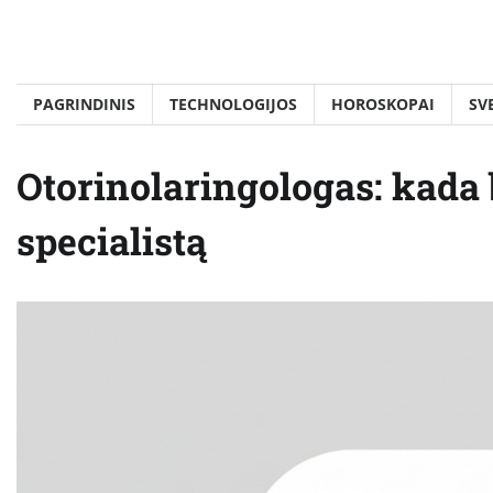
Skip
to
content
PAGRINDINIS
TECHNOLOGIJOS
HOROSKOPAI
SV
Otorinolaringologas: kada 
specialistą