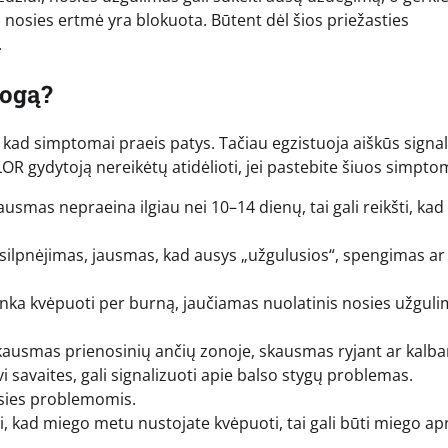
nosies ertmė yra blokuota. Būtent dėl šios priežasties
.
logą?
i, kad simptomai praeis patys. Tačiau egzistuoja aiškūs signal
LOR gydytoją nereikėtų atidėlioti, jei pastebite šiuos simpto
ausmas nepraeina ilgiau nei 10–14 dienų, tai gali reikšti, kad
usilpnėjimas, jausmas, kad ausys „užgulusios“, spengimas ar
enka kvėpuoti per burną, jaučiamas nuolatinis nosies užguli
kausmas prienosinių ančių zonoje, skausmas ryjant ar kalba
vi savaites, gali signalizuoti apie balso stygų problemas.
usies problemomis.
bi, kad miego metu nustojate kvėpuoti, tai gali būti miego a