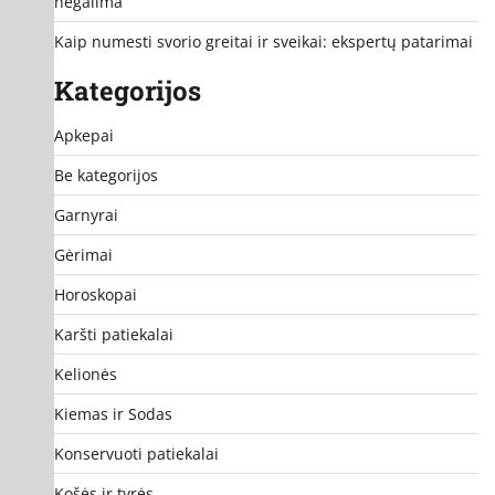
negalima
Kaip numesti svorio greitai ir sveikai: ekspertų patarimai
Kategorijos
Apkepai
Be kategorijos
Garnyrai
Gėrimai
Horoskopai
Karšti patiekalai
Kelionės
Kiemas ir Sodas
Konservuoti patiekalai
Košės ir tyrės