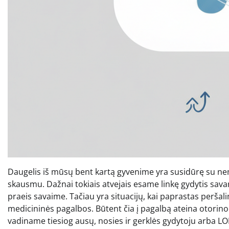
Daugelis iš mūsų bent kartą gyvenime yra susidūrę su nem
skausmu. Dažnai tokiais atvejais esame linkę gydytis savar
praeis savaime. Tačiau yra situacijų, kai paprastas peršal
medicininės pagalbos. Būtent čia į pagalbą ateina otorin
vadiname tiesiog ausų, nosies ir gerklės gydytoju arba LOR