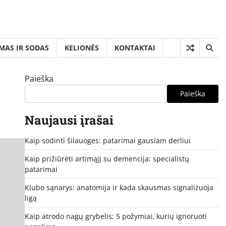
MAS IR SODAS
KELIONĖS
KONTAKTAI
Paieška
Paieška
Naujausi įrašai
Kaip sodinti šilauoges: patarimai gausiam derliui
Kaip prižiūrėti artimąjį su demencija: specialistų
patarimai
Klubo sąnarys: anatomija ir kada skausmas signalizuoja
ligą
Kaip atrodo nagų grybelis: 5 požymiai, kurių ignoruoti