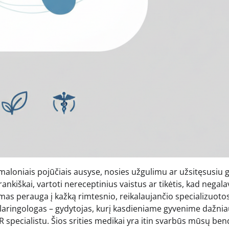
aloniais pojūčiais ausyse, nosies užgulimu ar užsitęsusiu 
ankiškai, vartoti nereceptinius vaistus ar tikėtis, kad negal
imas perauga į kažką rimtesnio, reikalaujančio specializuoto
olaringologas – gydytojas, kurį kasdieniame gyvenime dažnia
 specialistu. Šios srities medikai yra itin svarbūs mūsų ben