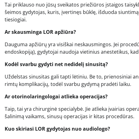
Tai priklauso nuo jūsų sveikatos priežiūros įstaigos taisykl
šeimos gydytojas, kuris, įvertinęs būklę, išduoda siuntimą s
tiesiogiai.
Ar skausminga LOR apžiūra?
Dauguma apžiūrų yra visiškai neskausmingos. Jei procedūra
endoskopiją), gydytojai naudoja vietinius anestetikus, ka
Kodėl svarbu gydyti net nedidelį sinusitą?
Uždelstas sinusitas gali tapti lėtiniu. Be to, prienosiniai anči
rimtų komplikacijų, todėl svarbu gydymą pradėti laiku.
Ar otorinolaringologai atlieka operacijas?
Taip, tai yra chirurginė specialybė. Jie atlieka įvairias op
šalinimą vaikams, sinusų operacijas ir kitas procedūras.
Kuo skiriasi LOR gydytojas nuo audiologo?