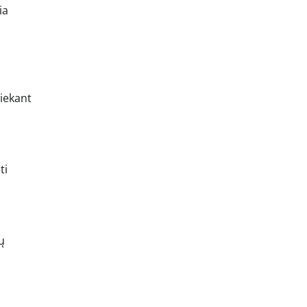
ia
liekant
ti
ų