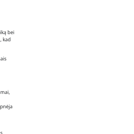
iką bei
, kad
ais
imai,
apnėja
ės