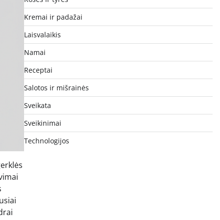
Kremai ir padažai
Laisvalaikis
Namai
Receptai
Salotos ir mišrainės
Sveikata
Sveikinimai
Technologijos
gerklės
avimai
s
usiai
drai