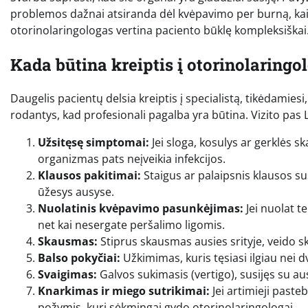
problemos dažnai atsiranda dėl kvėpavimo per burną, kai 
otorinolaringologas vertina paciento būklę kompleksiškai
Kada būtina kreiptis į otorinolaringo
Daugelis pacientų delsia kreiptis į specialistą, tikėdamies
rodantys, kad profesionali pagalba yra būtina. Vizito pas 
Užsitęsę simptomai:
Jei sloga, kosulys ar gerklės sk
organizmas pats neįveikia infekcijos.
Klausos pakitimai:
Staigus ar palaipsnis klausos s
ūžesys ausyse.
Nuolatinis kvėpavimo pasunkėjimas:
Jei nuolat t
net kai nesergate peršalimo ligomis.
Skausmas:
Stiprus skausmas ausies srityje, veido s
Balso pokyčiai:
Užkimimas, kuris tęsiasi ilgiau nei d
Svaigimas:
Galvos sukimasis (vertigo), susijęs su a
Knarkimas ir miego sutrikimai:
Jei artimieji paste
požymis, kurį sėkmingai gydo otorinolaringologai.