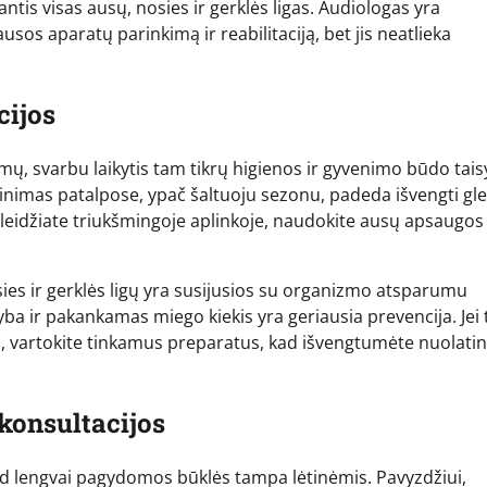
ntis visas ausų, nosies ir gerklės ligas. Audiologas yra
ausos aparatų parinkimą ir reabilitaciją, bet jis neatlieka
cijos
ų, svarbu laikytis tam tikrų higienos ir gyvenimo būdo taisy
inimas patalpose, ypač šaltuoju sezonu, padeda išvengti gle
praleidžiate triukšmingoje aplinkoje, naudokite ausų apsaugos
sies ir gerklės ligų yra susijusios su organizmo atsparumu
ba ir pakankamas miego kiekis yra geriausia prevencija. Jei 
oju, vartokite tinkamus preparatus, kad išvengtumėte nuolatin
 konsultacijos
ad lengvai pagydomos būklės tampa lėtinėmis. Pavyzdžiui,