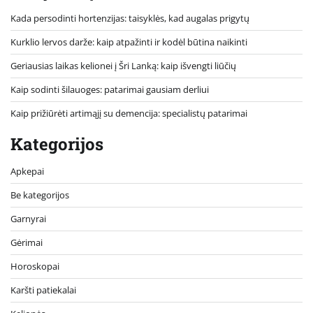
Kada persodinti hortenzijas: taisyklės, kad augalas prigytų
Kurklio lervos darže: kaip atpažinti ir kodėl būtina naikinti
Geriausias laikas kelionei į Šri Lanką: kaip išvengti liūčių
Kaip sodinti šilauoges: patarimai gausiam derliui
Kaip prižiūrėti artimąjį su demencija: specialistų patarimai
Kategorijos
Apkepai
Be kategorijos
Garnyrai
Gėrimai
Horoskopai
Karšti patiekalai