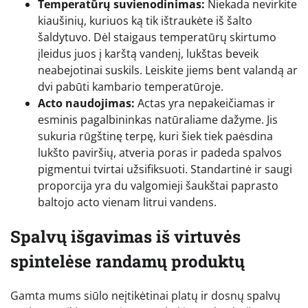
Temperatūrų suvienodinimas:
Niekada nevirkite
kiaušinių, kuriuos ką tik ištraukėte iš šalto
šaldytuvo. Dėl staigaus temperatūrų skirtumo
įleidus juos į karštą vandenį, lukštas beveik
neabejotinai suskils. Leiskite jiems bent valandą ar
dvi pabūti kambario temperatūroje.
Acto naudojimas:
Actas yra nepakeičiamas ir
esminis pagalbininkas natūraliame dažyme. Jis
sukuria rūgštinę terpę, kuri šiek tiek paėsdina
lukšto paviršių, atveria poras ir padeda spalvos
pigmentui tvirtai užsifiksuoti. Standartinė ir saugi
proporcija yra du valgomieji šaukštai paprasto
baltojo acto vienam litrui vandens.
Spalvų išgavimas iš virtuvės
spintelėse randamų produktų
Gamta mums siūlo neįtikėtinai platų ir dosnų spalvų