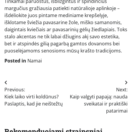
Tinkamai paruoštus, išblizgintus ir spindinčius
margučius gražiausia patiekti natūralioje aplinkoje –
išdėliokite juos pintame mediniame krepšelyje,
išklotame šviežia pavasarine žole, miško samanomis,
daigintais kviečiais ar pavasarinių gėlių žiedlapiais. Toks
stalo akcentas ne tik labai džiugins akį savo estetika,
bet ir atspindės gilią pagarbą gamtos dovanoms bei
puoselėjamoms senosioms mūsų krašto tradicijoms.
Posted in
Namai
Navigacija
Previous:
Next:
tarp
Kiek laiko virti koldūnus?
Kaip valgyti papają: nauda
įrašų
Paslaptis, kad jie neištežtų
sveikatai ir praktiški
patarimai
Rekomenduojami straipsniai