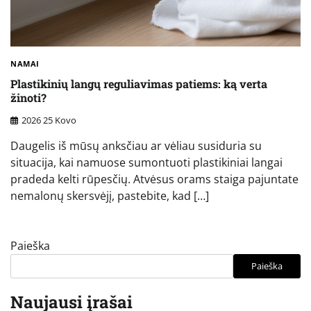
NAMAI
Plastikinių langų reguliavimas patiems: ką verta
žinoti?
2026 25 Kovo
Daugelis iš mūsų anksčiau ar vėliau susiduria su
situacija, kai namuose sumontuoti plastikiniai langai
pradeda kelti rūpesčių. Atvėsus orams staiga pajuntate
nemalonų skersvėjį, pastebite, kad […]
Paieška
Paieška
Naujausi įrašai