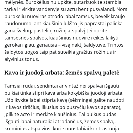
mėlynės. Burokėlius nulupkite, sutarkuokite stambia
tarka ir virkite vandenyje su actu bent pusvalandį. Nors
burokėlių nuoviras atrodo labai tamsus, beveik kraujo
raudonumo, ant kiaušinio lukšto jis paprastai palieka
gana švelnų, pastelinį rožinį atspalvį. Jei norite
tamsesnės spalvos, kiaušinius nuovire reikės laikyti
gerokai ilgiau, geriausia – visą naktį šaldytuve. Trintos
šaldytos uogos taip pat suteikia gražius rožinius ir
alyvinius tonus.
Kava ir juodoji arbata: žemės spalvų paletė
Tamsiai rudai, sendintai ar vintažinei spalvai išgauti
puikiai tinka stipri kava arba kokybiška juodoji arbata.
Užplikykite labai stiprią kavą (sėkmingai galite naudoti
ir kavos tirščius, likusius po pusryčių kavos aparato),
įpilkite acto ir merkite kiaušinius. Tai puikus būdas
išgauti labai natūraliai atrodančius, žemės spalvų,
kreminius atspalvius, kurie nuostabiai kontrastuoja