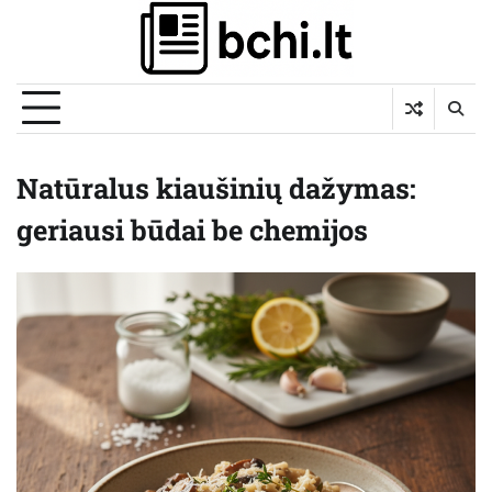
Skip
to
content
Natūralus kiaušinių dažymas:
geriausi būdai be chemijos