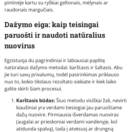
pintinėje kartu su ryškiai geltonais, mėlynais ar
raudonais margučiais.
Dažymo eiga: kaip teisingai
paruošti ir naudoti natūralius
nuovirus
Egzistuoja du pagrindiniai ir labiausiai paplitę
natūralaus dažymo metodai: karštasis ir šaltasis. Abu
jie turi savų privalumų, todėl pasirinkimas priklauso
nuo to, kokio tikslaus rezultato siekiate ir kiek laiko
galite skirti šiam procesui.
Karštasis būdas:
Šiuo metodu visiškai žali, nevirti
kiaušiniai yra verdami tiesiogiai jau paruoštame
dažų nuovire. Pirmiausia išverdamas nuoviras
(augalai ar prieskoniai verdami vandenyje, kol
atiduoda spalvą), tada į atvėsusį ar drungną