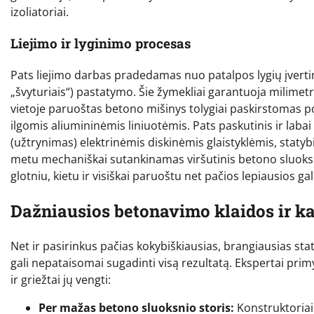
izoliatoriai.
Liejimo ir lyginimo procesas
Pats liejimo darbas pradedamas nuo patalpos lygių įvert
„švyturiais“) pastatymo. Šie žymekliai garantuoja milimet
vietoje paruoštas betono mišinys tolygiai paskirstomas po
ilgomis aliumininėmis liniuotėmis. Pats paskutinis ir lab
(užtrynimas) elektrinėmis diskinėmis glaistyklėmis, staty
metu mechaniškai sutankinamas viršutinis betono sluoks
glotniu, kietu ir visiškai paruoštu net pačios lepiausios ga
Dažniausios betonavimo klaidos ir ka
Net ir pasirinkus pačias kokybiškiausias, brangiausias st
gali nepataisomai sugadinti visą rezultatą. Ekspertai pri
ir griežtai jų vengti:
Per mažas betono sluoksnio storis:
Konstruktoriai 