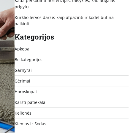
Kada persodinti hortenzijas: taisyklės, kad augalas
prigytų
Kurklio lervos darže: kaip atpažinti ir kodėl būtina
naikinti
Kategorijos
Apkepai
Be kategorijos
Garnyrai
Gėrimai
Horoskopai
Karšti patiekalai
Kelionės
Kiemas ir Sodas