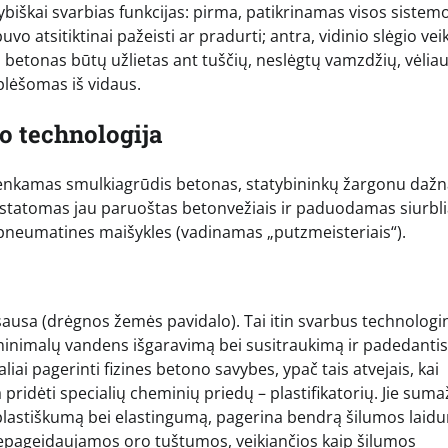
vybiškai svarbias funkcijas: pirma, patikrinamas visos sistem
 atsitiktinai pažeisti ar pradurti; antra, vidinio slėgio vei
i betonas būtų užlietas ant tuščių, neslėgtų vamzdžių, vėliau
plėšomas iš vidaus.
o technologija
nkamas smulkiagrūdis betonas, statybininkų žargonu dažn
pristatomas jau paruoštas betonvežiais ir paduodamas siurbli
pneumatines maišykles (vadinamas „putzmeisteriais“).
 sausa (drėgnos žemės pavidalo). Tai itin svarbus technologi
 minimalų vandens išgaravimą bei susitraukimą ir padedantis
liai pagerinti fizines betono savybes, ypač tais atvejais, kai
ridėti specialių cheminių priedų – plastifikatorių. Jie suma
 plastiškumą bei elastingumą, pagerina bendrą šilumos laidu
epageidaujamos oro tuštumos, veikiančios kaip šilumos