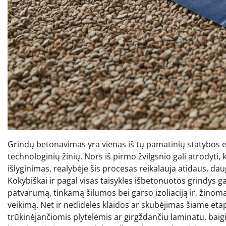
Grindų betonavimas yra vienas iš tų pamatinių statybos e
technologinių žinių. Nors iš pirmo žvilgsnio gali atrodyti,
išlyginimas, realybėje šis procesas reikalauja atidaus, d
Kokybiškai ir pagal visas taisykles išbetonuotos grindys gar
patvarumą, tinkamą šilumos bei garso izoliaciją ir, žinom
veikimą. Net ir nedidelės klaidos ar skubėjimas šiame etap
trūkinėjančiomis plytelėmis ar girgždančiu laminatu, bai