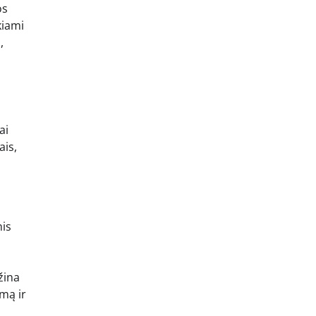
os
kiami
,
ai
ais,
nis
žina
mą ir