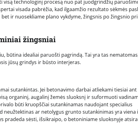
i visą technologinį procesą nuo pat juodgrindžių paruošimo
ertai visada pabrėžia, kad ilgaamžio rezultato sėkmės pasl
, bet ir nuosekliame plano vykdyme, žingsnis po žingsnio pr
miniai žingsniai
u, būtina idealiai paruošti pagrindą. Tai yra tas nematomas
is jūsų grindys ir būsto interjeras.
kamai sutankintas. Jei betonavimo darbai atliekami tiesiai ant
 visą organinį, augalinį žemės sluoksnį ir suformuoti vadina
 privalo būti kruopščiai sutankinamas naudojant specialius
ad neužtektinas ar netolygus grunto sutankinimas yra viena 
s pradeda sėsti, išsikraipo, o betoniniame sluoksnyje atsir