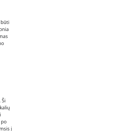
 būti
ipnia
amas
mo
 Ši
kalių
i
i po
msis į