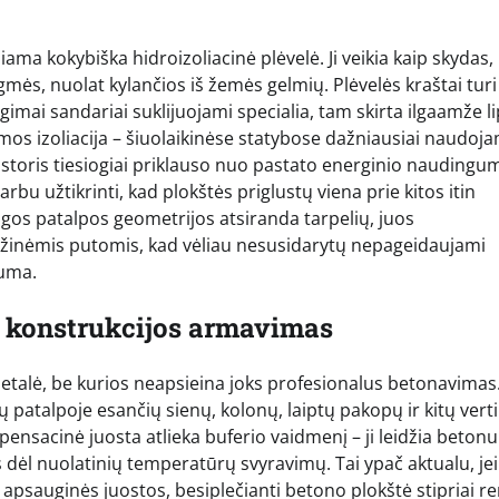
iama kokybiška hidroizoliacinė plėvelė. Ji veikia kaip skydas,
mės, nuolat kylančios iš žemės gelmių. Plėvelės kraštai turi
ngimai sandariai suklijuojami specialia, tam skirta ilgaamže l
lumos izoliacija – šiuolaikinėse statybose dažniausiai naudoj
ių storis tiesiogiai priklauso nuo pastato energinio naudingu
rbu užtikrinti, kad plokštės priglustų viena prie kitos itin
ingos patalpos geometrijos atsiranda tarpelių, juos
žinėmis putomis, kad vėliau nesusidarytų nepageidaujami
luma.
r konstrukcijos armavimas
etalė, be kurios neapsieina joks profesionalus betonavimas.
 patalpoje esančių sienų, kolonų, laiptų pakopų ir kitų verti
pensacinė juosta atlieka buferio vaidmenį – ji leidžia betonu
is dėl nuolatinių temperatūrų svyravimų. Tai ypač aktualu, je
psauginės juostos, besiplečianti betono plokštė stipriai re