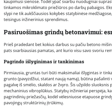
kaupimusi sienose. Todėl ypač svarbu nuodugniai suprast
tinkamos mikroklimato priežiūros po darbų pabaigos. Eksp
slypi ne tik aukščiausios kokybės statybinėse medžiagose
teisingus inžinerinius sprendimus.
Pasiruošimas grindų betonavimui: es
Prieš pradedant bet kokius darbus su pačiu betono mišini
pats svarbiausias pamatas, ant kurio visu savo svoriu rems
Pagrindo išlyginimas ir tankinimas
Pirmiausia, gruntas turi būti maksimaliai išlygintas ir tin
grunto (pavyzdžiui, statant naują namą), būtina pašalinti
pagalvę iš smėlio, skaldos ar žvyro. Šis užpildo sluoksnis
mechaninius vibroplūkius. Statybų inžinieriai perspėja, k
pagrindinių priežasčių, kodėl vėlesniuose etapuose grindy
pavojingų struktūrinių įtrūkimų.