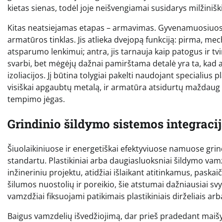
kietas sienas, todėl joje neišvengiamai susidarys milžiniški
Kitas neatsiejamas etapas – armavimas. Gyvenamuosiuose 
armatūros tinklas. Jis atlieka dvejopą funkciją: pirma, mec
atsparumo lenkimui; antra, jis tarnauja kaip patogus ir tv
svarbi, bet mėgėjų dažnai pamirštama detalė yra ta, kad ar
izoliacijos. Jį būtina tolygiai pakelti naudojant specialius 
visiškai apgaubtų metalą, ir armatūra atsidurtų maždaug bet
tempimo jėgas.
Grindinio šildymo sistemos integraci
Šiuolaikiniuose ir energetiškai efektyviuose namuose gr
standartu. Plastikiniai arba daugiasluoksniai šildymo vamz
inžineriniu projektu, atidžiai išlaikant atitinkamus, pask
šilumos nuostolių ir poreikio, šie atstumai dažniausiai sv
vamzdžiai fiksuojami patikimais plastikiniais dirželiais ar
Baigus vamzdelių išvedžiojimą, dar prieš pradedant maišyti 