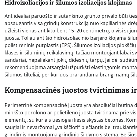
Hidroizoliacijos ir šilumos izoliacijos klojimas
Ant idealiai paruošto ir sutankinto grunto privalo būti ties
apsaugantis visą grindų konstrukciją nuo kapiliarinės drėg
užleisti vienas ant kito bent 15–20 centimetrų, o visi suju
juosta. Toliau ant šio hidroizoliacinio barjero klojama ši
polistireninis putplastis (EPS). Šilumos izoliacijos plokšč
klasės ir šiluminių reikalavimų, tačiau montuojant labai sva
sandariai, nepaliekant jokių didesnių tarpų. Jei dėl sudėt
rekomenduojama atsargiai užpurkšti elastingomis monta
šilumos tilteliai, per kuriuos prarandama brangi namų ši
Kompensacinės juostos tvirtinimas i
Perimetrinė kompensacinė juosta yra absoliučiai būtina d
minkšto porolono ar polietileno juosta tvirtinama prie visų
elementų, su kuriais tiesiogiai liesis skystas betonas. Kom
saugiai ir nevaržomai „vaikščioti“ plečiantis bei traukiant
grindimis montuojama grindinio šildymo sistema. Be šios a