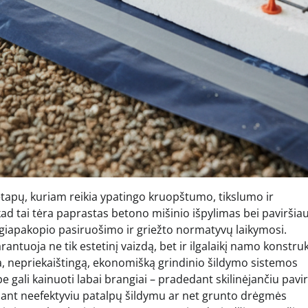
tapų, kuriam reikia ypatingo kruopštumo, tikslumo ir
 kad tai tėra paprastas betono mišinio išpylimas bei paviršia
augiapakopio pasiruošimo ir griežto normatyvų laikymosi.
antuoja ne tik estetinį vaizdą, bet ir ilgalaikį namo konstruk
a, nepriekaištingą, ekonomišką grindinio šildymo sistemos
e gali kainuoti labai brangiai – pradedant skilinėjančiu pavi
giant neefektyviu patalpų šildymu ar net grunto drėgmės