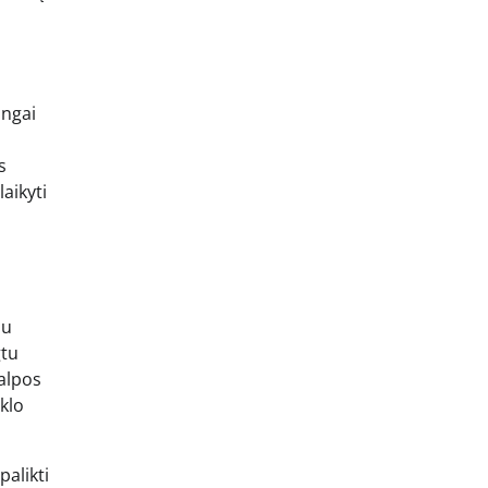
ingai
s
aikyti
mu
gtu
talpos
klo
palikti