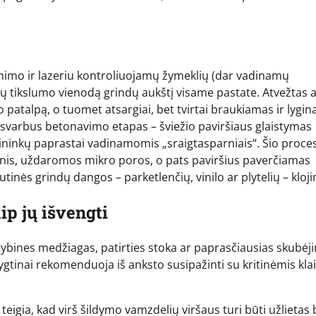
inimo ir lazeriu kontroliuojamų žymeklių (dar vadinamų
rų tikslumo vienodą grindų aukštį visame pastate. Atvežtas 
 patalpą, o tuomet atsargiai, bet tvirtai braukiamas ir lygi
ai svarbus betonavimo etapas – šviežio paviršiaus glaistymas
bininkų paprastai vadinamomis „sraigtasparniais“. Šio proce
nis, uždaromos mikro poros, o pats paviršius paverčiamas
lutinės grindų dangos – parketlenčių, vinilo ar plytelių – kloji
ip jų išvengti
atybines medžiagas, patirties stoka ar paprasčiausias skubėj
mygtinai rekomenduoja iš anksto susipažinti su kritinėmis kl
teigia, kad virš šildymo vamzdelių viršaus turi būti užlietas