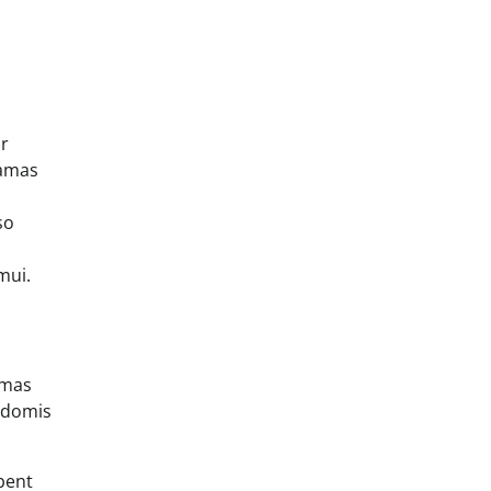
ar
namas
so
mui.
imas
aidomis
 bent