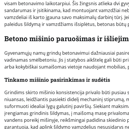
visam betonavimo laikotarpiui. Šis žingsnis atlieka dvi gy
sandarumas ir įsitikinama, kad montuojant vamzdžiai nebuvo
vamzdeliai iš karto įgauna savo maksimalų darbinį tūrį. Je
paleidus šildymą ir vamzdžiams išsiplėtus, betonas būtų 
Betono mišinio paruošimas ir išliejim
Gyvenamųjų namų grindų betonavimui dažniausiai pasire
vadinamas smėlbetoniu. Jis į statybos aikštelę gali būti 
arba kokybiškai sumaišomas vietoje naudojant mobilias, 
Tinkamo mišinio pasirinkimas ir sudėtis
Grindims skirto mišinio konsistencija privalo būti pusiau
niuansas, leidžiantis pasiekti didelį mechaninį stiprumą,
suformuoti idealiai lygų galutinį paviršių. Siekiant maksima
įrengiamas grindinis šildymas, į maišomą masę privaloma p
vandens poreikį mišinyje, reikšmingai padidina skiedinio
garantuoja, kad aplink šildymo vamzdelius nesusidarys n