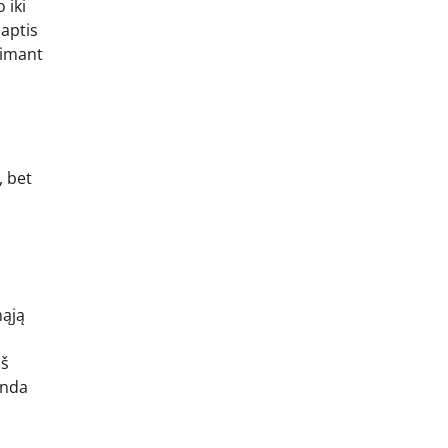
 iki
aptis
iimant
, bet
mąją
iš
anda