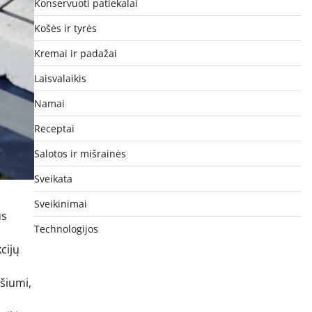
Konservuoti patiekalai
Košės ir tyrės
Kremai ir padažai
Laisvalaikis
Namai
Receptai
Salotos ir mišrainės
Sveikata
Sveikinimai
us
Technologijos
cijų
ršiumi,