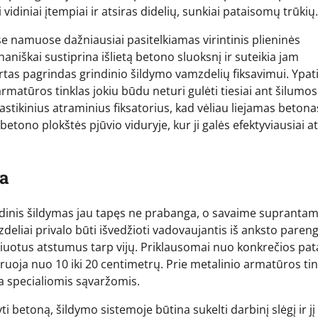
 vidiniai įtempiai ir atsiras didelių, sunkiai pataisomų trūkių.
namuose dažniausiai pasitelkiamas virintinis plieninės
haniškai sustiprina išlietą betono sluoksnį ir suteikia jam
irtas pagrindas grindinio šildymo vamzdelių fiksavimui. Ypat
matūros tinklas jokiu būdu neturi gulėti tiesiai ant šilumos
plastikinius atraminius fiksatorius, kad vėliau liejamas betona
ono plokštės pjūvio viduryje, kur ji galės efektyviausiai atl
ja
indinis šildymas jau tapęs ne prabanga, o savaime supranta
deliai privalo būti išvedžioti vadovaujantis iš anksto paren
aičiuotus atstumus tarp vijų. Priklausomai nuo konkrečios pa
yruoja nuo 10 iki 20 centimetrų. Prie metalinio armatūros tin
ba specialiomis sąvaržomis.
betoną, šildymo sistemoje būtina sukelti darbinį slėgį ir jį 