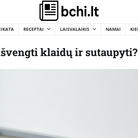
EIKATA
RECEPTAI
LAISVALAIKIS
NAMAI
KIE
švengti klaidų ir sutaupyti?