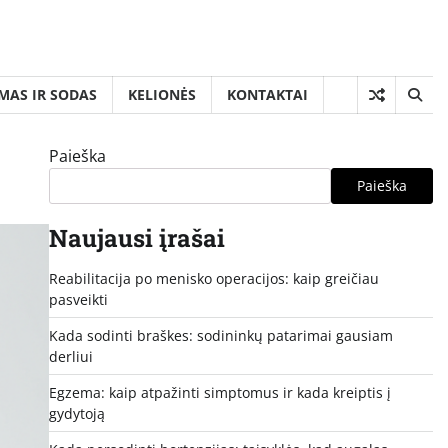
MAS IR SODAS
KELIONĖS
KONTAKTAI
Paieška
Paieška
Naujausi įrašai
Reabilitacija po menisko operacijos: kaip greičiau
pasveikti
Kada sodinti braškes: sodininkų patarimai gausiam
derliui
Egzema: kaip atpažinti simptomus ir kada kreiptis į
gydytoją