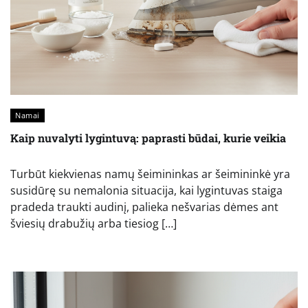
Namai
Kaip nuvalyti lygintuvą: paprasti būdai, kurie veikia
Turbūt kiekvienas namų šeimininkas ar šeimininkė yra
susidūrę su nemalonia situacija, kai lygintuvas staiga
pradeda traukti audinį, palieka nešvarias dėmes ant
šviesių drabužių arba tiesiog […]