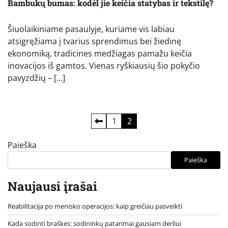
Bambukų bumas: kodėl jie keičia statybas ir tekstilę?
Šiuolaikiniame pasaulyje, kuriame vis labiau
atsigręžiama į tvarius sprendimus bei žiedinę
ekonomiką, tradicines medžiagas pamažu keičia
inovacijos iš gamtos. Vienas ryškiausių šio pokyčio
pavyzdžių – […]
Įrašų
1
2
puslapiavimas
Paieška
Paieška
Naujausi įrašai
Reabilitacija po menisko operacijos: kaip greičiau pasveikti
Kada sodinti braškes: sodininkų patarimai gausiam derliui