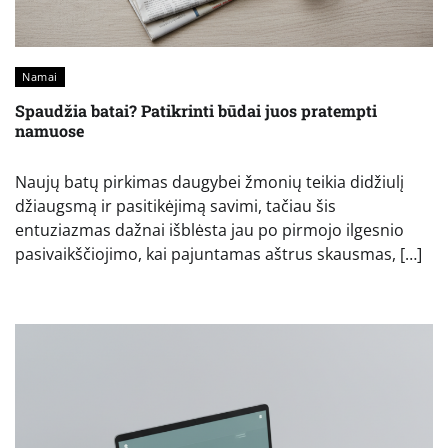
Namai
Spaudžia batai? Patikrinti būdai juos pratempti
namuose
Naujų batų pirkimas daugybei žmonių teikia didžiulį
džiaugsmą ir pasitikėjimą savimi, tačiau šis
entuziazmas dažnai išblėsta jau po pirmojo ilgesnio
pasivaikščiojimo, kai pajuntamas aštrus skausmas, […]