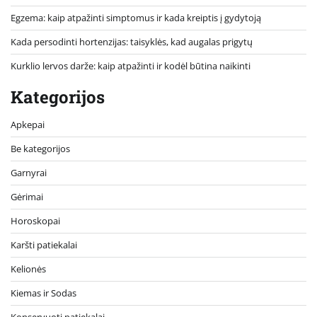
Egzema: kaip atpažinti simptomus ir kada kreiptis į gydytoją
Kada persodinti hortenzijas: taisyklės, kad augalas prigytų
Kurklio lervos darže: kaip atpažinti ir kodėl būtina naikinti
Kategorijos
Apkepai
Be kategorijos
Garnyrai
Gėrimai
Horoskopai
Karšti patiekalai
Kelionės
Kiemas ir Sodas
Konservuoti patiekalai