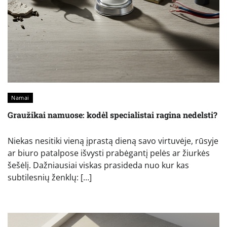
Namai
Graužikai namuose: kodėl specialistai ragina nedelsti?
Niekas nesitiki vieną įprastą dieną savo virtuvėje, rūsyje
ar biuro patalpose išvysti prabėgantį pelės ar žiurkės
šešėlį. Dažniausiai viskas prasideda nuo kur kas
subtilesnių ženklų: […]