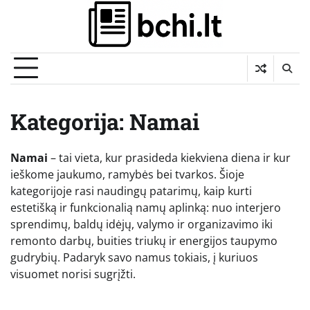
Skip
to
content
Kategorija:
Namai
Namai
– tai vieta, kur prasideda kiekviena diena ir kur
ieškome jaukumo, ramybės bei tvarkos. Šioje
kategorijoje rasi naudingų patarimų, kaip kurti
estetišką ir funkcionalią namų aplinką: nuo interjero
sprendimų, baldų idėjų, valymo ir organizavimo iki
remonto darbų, buities triukų ir energijos taupymo
gudrybių. Padaryk savo namus tokiais, į kuriuos
visuomet norisi sugrįžti.