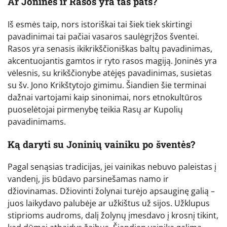
Ar Joninės ir Rasos yra tas pats?
Iš esmės taip, nors istoriškai tai šiek tiek skirtingi
pavadinimai tai pačiai vasaros saulėgrįžos šventei.
Rasos yra senasis ikikrikščioniškas baltų pavadinimas,
akcentuojantis gamtos ir ryto rasos magiją. Joninės yra
vėlesnis, su krikščionybe atėjęs pavadinimas, susietas
su šv. Jono Krikštytojo gimimu. Šiandien šie terminai
dažnai vartojami kaip sinonimai, nors etnokultūros
puoselėtojai pirmenybę teikia Rasų ar Kupolių
pavadinimams.
Ką daryti su Joninių vainiku po šventės?
Pagal senąsias tradicijas, jei vainikas nebuvo paleistas į
vandenį, jis būdavo parsinešamas namo ir
džiovinamas. Džiovinti žolynai turėjo apsauginę galią –
juos laikydavo palubėje ar užkištus už sijos. Užklupus
stiprioms audroms, dalį žolynų įmesdavo į krosnį tikint,