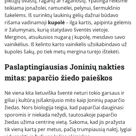
piktųjų dvasių, raganų ar raganosių. Ypatinga reikšmė
teikiama jonažolei, ramunėlei, pelynui, šermukšnio
šakelėms. Iš surinktų laukinių gėlių dažnai būdavo
rišama vadinamoji
kupolė
– ilga kartis, apipinta gėlėmis
ir žalumynais, kurią statydavo šventės vietoje.
Merginos, atsukusios nugarą į kupolę, mesdavo savo
vainikėlius. Iš kelinto karto vainikėlis užsikabindavo už
kupolės šakų, po tiek metų mergina turėjo ištekėti.
Paslaptingiausias Joninių nakties
mitas: paparčio žiedo paieškos
Nė viena kita lietuviška šventė neturi tokio garsaus ir
giliai į kultūrą įsišaknijusio mito kaip Joninių paparčio
žiedas. Nors biologija teigia, kad paparčiai dauginasi
sporomis ir niekada nežydi, tautosakoje paparčio
žiedas užima centrinę vietą. Sakoma, kad jis pražysta
tik vieną kartą per metus, pačią trumpiausią naktį, lygiai