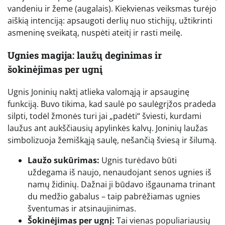
vandeniu ir žeme (augalais). Kiekvienas veiksmas turėjo
aiškią intenciją: apsaugoti derlių nuo stichijų, užtikrinti
asmeninę sveikatą, nuspėti ateitį ir rasti meilę.
Ugnies magija: laužų deginimas ir
šokinėjimas per ugnį
Ugnis Joninių naktį atlieka valomąją ir apsauginę
funkciją. Buvo tikima, kad saulė po saulėgrįžos pradeda
silpti, todėl žmonės turi jai „padėti“ šviesti, kurdami
laužus ant aukščiausių apylinkės kalvų. Joninių laužas
simbolizuoja žemiškąją saulę, nešančią šviesą ir šilumą.
Laužo sukūrimas:
Ugnis turėdavo būti
uždegama iš naujo, nenaudojant senos ugnies iš
namų židinių. Dažnai ji būdavo išgaunama trinant
du medžio gabalus – taip pabrėžiamas ugnies
šventumas ir atsinaujinimas.
Šokinėjimas per ugnį:
Tai vienas populiariausių