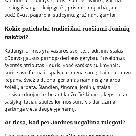
kad dūmai atbaidys žaibus. Šiandien vainiką galima
tiesiog išsaugoti kaip gražų prisiminimą arba, jam
sudžiūvus, pagarbiai sudeginti, grąžinant gamtai.
Kokie patiekalai tradiciškai ruošiami Joninių
nakčiai?
Kadangi Joninės yra vasaros šventė, tradicinis stalas
būdavo gausus pirmojo derliaus gėrybių. Privalomas
šventės atributas – sūris, ypač varškės su kmynais,
kuris savo forma ir spalva primena saulę. Taip pat buvo
kepama šviežia duona, geriamas naminis gira arba
žolelių arbata. Šiandien, žinoma, Joninių stalas
neįsivaizduojamas be ant laužo čirškinamų kepsnių ar
šašlykų, tačiau saulės formos sūris vis dar užima
garbingą vietą daugelyje namų.
Ar tiesa, kad per Jonines negalima miegoti?