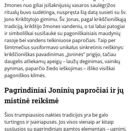
žmones nuo giliai įsišaknijusių vasaros saulėgrįžos
ritualų buvo sudėtinga, nuspręsta šią datą susieti su šv.
Jono Krikštytojo gimimu. Šv. Jonas, pagal krikščioniškąją
tradiciją, krikštijo žmones vandeniu, o tai labai patogiai
ir simboliškai susišaukė su pagoniškaisiais maudynių
rasoje bei vandens telkiniuose papročiais. Taip per
šimtmečius susiformavo unikalus sinkretinis reiškinys:
krikščioniškas pavadinimas „Joninės“ prigijo, tačiau
daugelis atliekamų apeigų – laužų deginimas, vainikų
pynimas, paparčio žiedo ieškojimas – išliko visiškai
pagoniškos kilmės.
Pagrindiniai Joninių papročiai ir jų
mistinė reikšmė
Šios trumpiausios nakties tradicijos yra be galo
turtingos ir įvairiapusės. Jos visos vienaip ar kitaip
susijusios su pagrindiniais gamtos elementais – ugnimi,