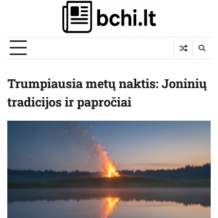
Skip
to
content
Trumpiausia metų naktis: Joninių
tradicijos ir papročiai