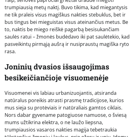
Taip, senovės papročiai griežtai draudė miegoti
trumpiausią metų naktį. Buvo tikima, kad miegantysis
ne tik praleis visus magiškus nakties stebuklus, bet ir
bus tingus bei mieguistas visus ateinančius metus. Be
to, naktis be miego reiškė pagarbą besisukančiam
saulės ratui – žmonės budėdavo iki pat saulėtekio, kad
pasveikintų pirmąją aušrą ir nusipraustų magiška ryto
rasa.
Joninių dvasios išsaugojimas
besikeičiančioje visuomenėje
Visuomenei vis labiau urbanizuojantis, atsiranda
natūralus poreikis atrasti prasmę tradicijose, kurios
mus sieja su protėviais ir natūraliais gamtos ciklais.
Nors dabar gyvename patogiuose namuose, o šviesą
mums užtikrina elektra, o ne laužo liepsna,
trumpiausios vasaros nakties magija tebetraukia