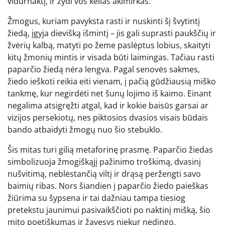
vidurnaktį, ir žydi vos kelias akimirkas.
Žmogus, kuriam pavyksta rasti ir nuskinti šį švytintį
žiedą, įgyja dievišką išmintį – jis gali suprasti paukščių ir
žvėrių kalbą, matyti po žeme paslėptus lobius, skaityti
kitų žmonių mintis ir visada būti laimingas. Tačiau rasti
paparčio žiedą nėra lengva. Pagal senovės sakmes,
žiedo ieškoti reikia eiti vienam, į pačią gūdžiausią miško
tankmę, kur negirdėti net šunų lojimo iš kaimo. Einant
negalima atsigręžti atgal, kad ir kokie baisūs garsai ar
vizijos persekiotų, nes piktosios dvasios visais būdais
bando atbaidyti žmogų nuo šio stebuklo.
Šis mitas turi gilią metaforinę prasmę. Paparčio žiedas
simbolizuoja žmogiškąjį pažinimo troškimą, dvasinį
nušvitimą, neblėstančią viltį ir drąsą peržengti savo
baimių ribas. Nors šiandien į paparčio žiedo paieškas
žiūrima su šypsena ir tai dažniau tampa tiesiog
pretekstu jaunimui pasivaikščioti po naktinį mišką, šio
mito poetiškumas ir žavesys niekur nedingo.