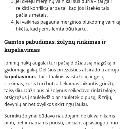
Jei dviejų merginų vainikai susiduria – tai gali
reikšti konfliktą arba tai, kad jos ištekės tais
pačiais metais.
Jei vaikinas pagauna merginos plukdomą vainiką,
tikėta, kad jiems lemta būti kartu.
Gamtos pabudimas: žolynų rinkimas ir
kupeliavimas
Joninių naktį augalai turi pačią didžiausią magišką ir
gydomąją galią. Dėl šios priežasties atsirado tradicija –
kupoliavimas
. Tai ritualinis vaistažolių ir gėlių
rinkimas, kuris turi būti atliekamas laikantis griežtų
taisyklių. Dažniausiai žolynus reikėdavo rinkti tyloje,
atsigręžus į saulėlydžio ar saulėtekio pusę, iš trijų,
devynių ar net dvylikos skirtingų laukų.
Surinkti žolynai būdavo naudojami ne tik vainikams
pinti, bet ir namams puošti, siekiant apsisaugoti nuo