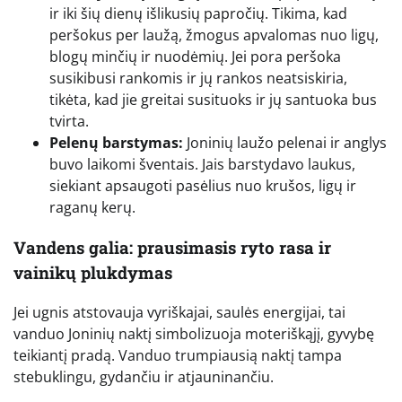
ir iki šių dienų išlikusių papročių. Tikima, kad
peršokus per laužą, žmogus apvalomas nuo ligų,
blogų minčių ir nuodėmių. Jei pora peršoka
susikibusi rankomis ir jų rankos neatsiskiria,
tikėta, kad jie greitai susituoks ir jų santuoka bus
tvirta.
Pelenų barstymas:
Joninių laužo pelenai ir anglys
buvo laikomi šventais. Jais barstydavo laukus,
siekiant apsaugoti pasėlius nuo krušos, ligų ir
raganų kerų.
Vandens galia: prausimasis ryto rasa ir
vainikų plukdymas
Jei ugnis atstovauja vyriškajai, saulės energijai, tai
vanduo Joninių naktį simbolizuoja moteriškąjį, gyvybę
teikiantį pradą. Vanduo trumpiausią naktį tampa
stebuklingu, gydančiu ir atjauninančiu.