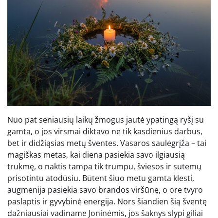
Nuo pat seniausių laikų žmogus jautė ypatingą ryšį su
gamta, o jos virsmai diktavo ne tik kasdienius darbus,
bet ir didžiąsias metų šventes. Vasaros saulėgrįža – tai
magiškas metas, kai diena pasiekia savo ilgiausią
trukmę, o naktis tampa tik trumpu, šviesos ir sutemų
prisotintu atodūsiu. Būtent šiuo metu gamta klesti,
augmenija pasiekia savo brandos viršūnę, o ore tvyro
paslaptis ir gyvybinė energija. Nors šiandien šią šventę
dažniausiai vadiname Joninėmis, jos šaknys slypi giliai