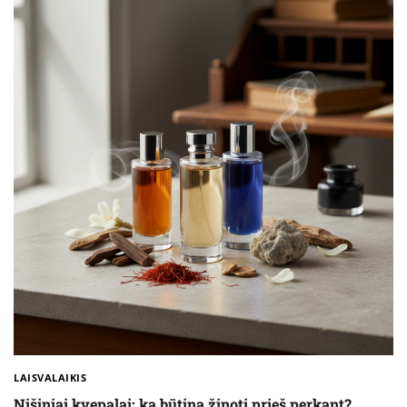
LAISVALAIKIS
Nišiniai kvepalai: ką būtina žinoti prieš perkant?