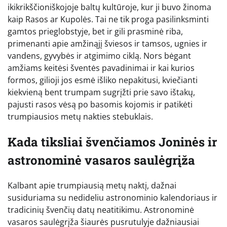
ikikrikščioniškojoje baltų kultūroje, kur ji buvo žinoma
kaip Rasos ar Kupolės. Tai ne tik proga pasilinksminti
gamtos prieglobstyje, bet ir gili prasminė riba,
primenanti apie amžinąjį šviesos ir tamsos, ugnies ir
vandens, gyvybės ir atgimimo ciklą. Nors bėgant
amžiams keitėsi šventės pavadinimai ir kai kurios
formos, gilioji jos esmė išliko nepakitusi, kviečianti
kiekvieną bent trumpam sugrįžti prie savo ištakų,
pajusti rasos vėsą po basomis kojomis ir patikėti
trumpiausios metų nakties stebuklais.
Kada tiksliai švenčiamos Joninės ir
astronominė vasaros saulėgrįža
Kalbant apie trumpiausią metų naktį, dažnai
susiduriama su nedideliu astronominio kalendoriaus ir
tradicinių švenčių datų neatitikimu. Astronominė
vasaros saulėgrįža šiaurės pusrutulyje dažniausiai