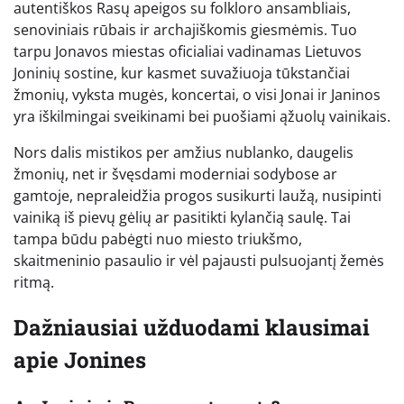
autentiškos Rasų apeigos su folkloro ansambliais,
senoviniais rūbais ir archajiškomis giesmėmis. Tuo
tarpu Jonavos miestas oficialiai vadinamas Lietuvos
Joninių sostine, kur kasmet suvažiuoja tūkstančiai
žmonių, vyksta mugės, koncertai, o visi Jonai ir Janinos
yra iškilmingai sveikinami bei puošiami ąžuolų vainikais.
Nors dalis mistikos per amžius nublanko, daugelis
žmonių, net ir švęsdami moderniai sodybose ar
gamtoje, nepraleidžia progos susikurti laužą, nusipinti
vainiką iš pievų gėlių ar pasitikti kylančią saulę. Tai
tampa būdu pabėgti nuo miesto triukšmo,
skaitmeninio pasaulio ir vėl pajausti pulsuojantį žemės
ritmą.
Dažniausiai užduodami klausimai
apie Jonines