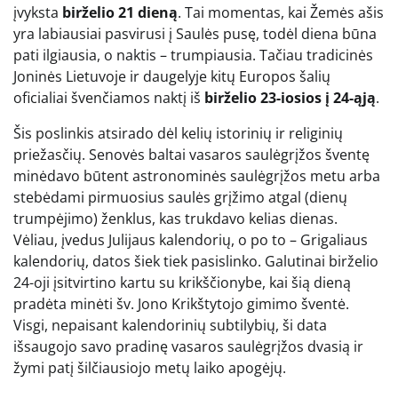
įvyksta
birželio 21 dieną
. Tai momentas, kai Žemės ašis
yra labiausiai pasvirusi į Saulės pusę, todėl diena būna
pati ilgiausia, o naktis – trumpiausia. Tačiau tradicinės
Joninės Lietuvoje ir daugelyje kitų Europos šalių
oficialiai švenčiamos naktį iš
birželio 23-iosios į 24-ąją
.
Šis poslinkis atsirado dėl kelių istorinių ir religinių
priežasčių. Senovės baltai vasaros saulėgrįžos šventę
minėdavo būtent astronominės saulėgrįžos metu arba
stebėdami pirmuosius saulės grįžimo atgal (dienų
trumpėjimo) ženklus, kas trukdavo kelias dienas.
Vėliau, įvedus Julijaus kalendorių, o po to – Grigaliaus
kalendorių, datos šiek tiek pasislinko. Galutinai birželio
24-oji įsitvirtino kartu su krikščionybe, kai šią dieną
pradėta minėti šv. Jono Krikštytojo gimimo šventė.
Visgi, nepaisant kalendorinių subtilybių, ši data
išsaugojo savo pradinę vasaros saulėgrįžos dvasią ir
žymi patį šilčiausiojo metų laiko apogėjų.