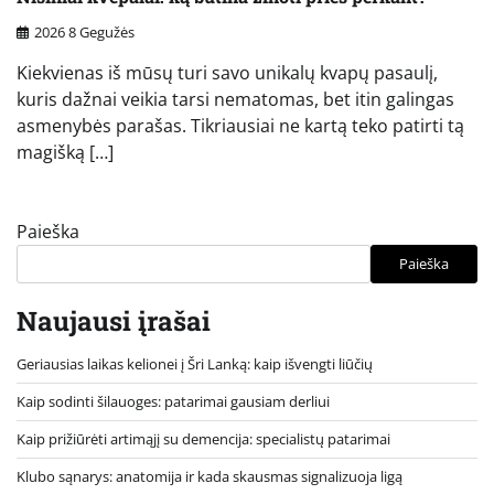
2026 8 Gegužės
Kiekvienas iš mūsų turi savo unikalų kvapų pasaulį,
kuris dažnai veikia tarsi nematomas, bet itin galingas
asmenybės parašas. Tikriausiai ne kartą teko patirti tą
magišką […]
Paieška
Paieška
Naujausi įrašai
Geriausias laikas kelionei į Šri Lanką: kaip išvengti liūčių
Kaip sodinti šilauoges: patarimai gausiam derliui
Kaip prižiūrėti artimąjį su demencija: specialistų patarimai
Klubo sąnarys: anatomija ir kada skausmas signalizuoja ligą