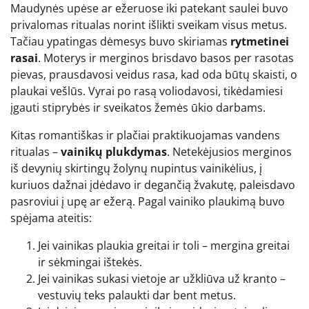
Maudynės upėse ar ežeruose iki patekant saulei buvo
privalomas ritualas norint išlikti sveikam visus metus.
Tačiau ypatingas dėmesys buvo skiriamas
rytmetinei
rasai
. Moterys ir merginos brisdavo basos per rasotas
pievas, prausdavosi veidus rasa, kad oda būtų skaisti, o
plaukai vešlūs. Vyrai po rasą voliodavosi, tikėdamiesi
įgauti stiprybės ir sveikatos žemės ūkio darbams.
Kitas romantiškas ir plačiai praktikuojamas vandens
ritualas –
vainikų plukdymas
. Netekėjusios merginos
iš devynių skirtingų žolynų nupintus vainikėlius, į
kuriuos dažnai įdėdavo ir degančią žvakutę, paleisdavo
pasroviui į upę ar ežerą. Pagal vainiko plaukimą buvo
spėjama ateitis:
Jei vainikas plaukia greitai ir toli – mergina greitai
ir sėkmingai ištekės.
Jei vainikas sukasi vietoje ar užkliūva už kranto –
vestuvių teks palaukti dar bent metus.