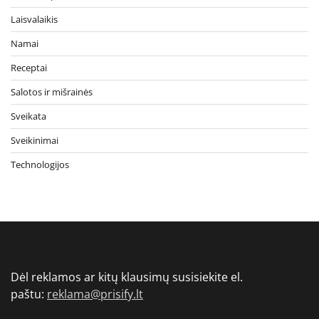
Laisvalaikis
Namai
Receptai
Salotos ir mišrainės
Sveikata
Sveikinimai
Technologijos
Dėl reklamos ar kitų klausimų susisiekite el.
paštu:
reklama@prisify.lt