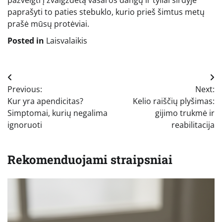
pažvelgti į žvaigždėtą vasaros dangų ir tyliai širdyje
paprašyti to paties stebuklo, kurio prieš šimtus metų
prašė mūsų protėviai.
Posted in
Laisvalaikis
Navigacija
Previous:
Next:
tarp
Kur yra apendicitas?
Kelio raiščių plyšimas:
įrašų
Simptomai, kurių negalima
gijimo trukmė ir
ignoruoti
reabilitacija
Rekomenduojami straipsniai