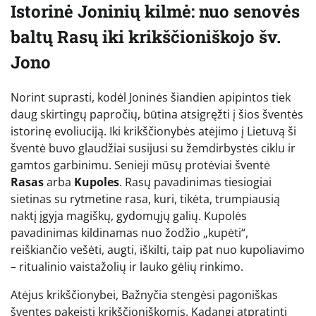
Istorinė Joninių kilmė: nuo senovės
baltų Rasų iki krikščioniškojo šv.
Jono
Norint suprasti, kodėl Joninės šiandien apipintos tiek
daug skirtingų papročių, būtina atsigręžti į šios šventės
istorinę evoliuciją. Iki krikščionybės atėjimo į Lietuvą ši
šventė buvo glaudžiai susijusi su žemdirbystės ciklu ir
gamtos garbinimu. Senieji mūsų protėviai šventė
Rasas
arba
Kupoles
. Rasų pavadinimas tiesiogiai
sietinas su rytmetine rasa, kuri, tikėta, trumpiausią
naktį įgyja magiškų, gydomųjų galių. Kupolės
pavadinimas kildinamas nuo žodžio „kupėti“,
reiškiančio vešėti, augti, iškilti, taip pat nuo kupoliavimo
– ritualinio vaistažolių ir lauko gėlių rinkimo.
Atėjus krikščionybei, Bažnyčia stengėsi pagoniškas
šventes pakeisti krikščioniškomis. Kadangi atpratinti