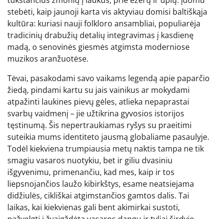
tūkstančius žmonių į laukus, prie ežerų ir upių. Įdomu
stebėti, kaip jaunoji karta vis aktyviau domisi baltiškąja
kultūra: kuriasi nauji folkloro ansambliai, populiarėja
tradicinių drabužių detalių integravimas į kasdienę
madą, o senovinės giesmės atgimsta moderniose
muzikos aranžuotėse.
Tėvai, pasakodami savo vaikams legendą apie paparčio
žiedą, pindami kartu su jais vainikus ar mokydami
atpažinti laukines pievų gėles, atlieka nepaprastai
svarbų vaidmenį – jie užtikrina gyvosios istorijos
tęstinumą. Šis nepertraukiamas ryšys su praeitimi
suteikia mums identiteto jausmą globaliame pasaulyje.
Todėl kiekviena trumpiausia metų naktis tampa ne tik
smagiu vasaros nuotykiu, bet ir giliu dvasiniu
išgyvenimu, primenančiu, kad mes, kaip ir tos
liepsnojančios laužo kibirkštys, esame neatsiejama
didžiulės, cikliškai atgimstančios gamtos dalis. Tai
laikas, kai kiekvienas gali bent akimirkai sustoti,