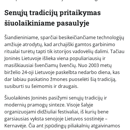
Senųjų tradicijų pritaikymas
šiuolaikiniame pasaulyje
Šiandieniniame, sparčiai besikeičiančiame technologijų
amžiuje atrodytų, kad archajiški gamtos garbinimo
ritualai turėtų tapti tik istorijos vadovėlių dalimi. Tačiau
Joninės Lietuvoje išlieka viena populiariausių ir
masiškiausiai švenčiamų švenčių. Nuo 2003 metų
birželio 24-oji Lietuvoje paskelbta nedarbo diena, kas
dar labiau paskatino žmones puoselėti šią tradiciją,
susiburti su šeimomis ir draugais.
Šiuolaikinės Joninės pasižymi senųjų tradicijų ir
modernių pramogų sinteze. Visoje šalyje
organizuojami didžiuliai festivaliai, iš kurių bene
garsiausias vyksta senojoje Lietuvos sostinėje –
Kernavėje. Čia ant įspūdingų piliakalnių atgaivinamos