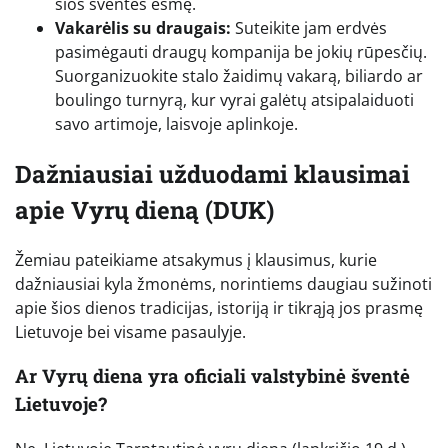
šios šventės esmę.
Vakarėlis su draugais:
Suteikite jam erdvės
pasimėgauti draugų kompanija be jokių rūpesčių.
Suorganizuokite stalo žaidimų vakarą, biliardo ar
boulingo turnyrą, kur vyrai galėtų atsipalaiduoti
savo artimoje, laisvoje aplinkoje.
Dažniausiai užduodami klausimai
apie Vyrų dieną (DUK)
Žemiau pateikiame atsakymus į klausimus, kurie
dažniausiai kyla žmonėms, norintiems daugiau sužinoti
apie šios dienos tradicijas, istoriją ir tikrąją jos prasmę
Lietuvoje bei visame pasaulyje.
Ar Vyrų diena yra oficiali valstybinė šventė
Lietuvoje?