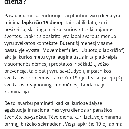
diena?
Pasauliniame kalendoriuje Tarptautinė vyrų diena yra
minima
lapkričio 19 dieną
. Tai stabili data, kuri
nesikeičia, skirtingai nei kai kurios kitos kilnojamos
šventės. Lapkritis apskritai yra labai svarbus mėnuo
vyrų sveikatos kontekste. Būtent šį mėnesį visame
pasaulyje vyksta „Movember“ (liet. „Ūsuotojo lapkričio“)
akcija, kurios metu vyrai augina ūsus ir taip atkreipia
visuomenės dėmesį į prostatos ir sėklidžių vėžio
prevenciją, taip pat į vyrų savižudybių ir psichikos
sveikatos problemas. Lapkričio 19-oji idealiai įsilieja į šį
sveikatos ir sąmoningumo mėnesį, tapdama jo
kulminacija.
Be to, svarbu paminėti, kad kai kuriose šalyse
egzistuoja ir nacionalinės vyrų dienos ar panašios
šventės, pavyzdžiui, Tėvo diena, kuri Lietuvoje minima
pirmąjį birželio sekmadienį. Visgi lapkričio 19-oji apima