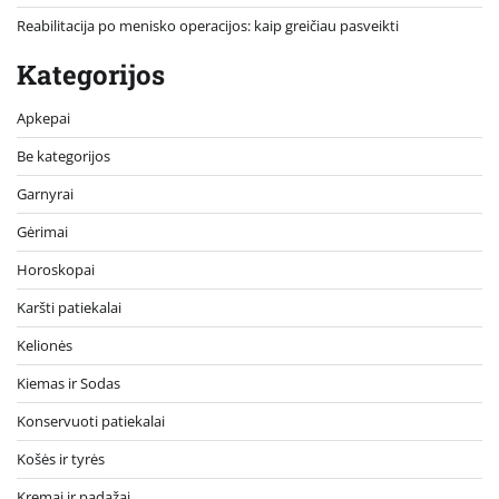
Reabilitacija po menisko operacijos: kaip greičiau pasveikti
Kategorijos
Apkepai
Be kategorijos
Garnyrai
Gėrimai
Horoskopai
Karšti patiekalai
Kelionės
Kiemas ir Sodas
Konservuoti patiekalai
Košės ir tyrės
Kremai ir padažai