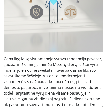
Gana ilgą laiką visuomenėje vyravo tendencija pavasarį
gausiai ir iškilmingai minėti Moterų dieną, o štai vyrų
indėlis, jų emocinė sveikata ir svarba dažnai likdavo
savotiškame šešėlyje. Vis dėlto, modernėjanti
visuomenė vis dažniau atkreipia dėmesį į tai, kad
dėmesio, pagarbos ir įvertinimo nusipelno visi. Būtent
todėl Tarptautinė vyrų diena visame pasaulyje ir
Lietuvoje įgauna vis didesnį pagreitį. Ši diena skirta ne
tik pasveikinti savo artimuosius, bet ir atkreipti dėmesį į