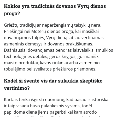
Kokios yra tradicinės dovanos Vyrų dienos
proga?
Griežtų tradicijų ar neperžengiamų taisyklių nėra.
Priešingai nei Moterų dienos proga, kai masiškai
dovanojamos tulpės, Vyrų dieną labiau vertinamas
asmeninis dėmesys ir dovanos praktiškumas.
Dažniausiai dovanojamas bendras laisvalaikis, smulkios
technologinės detalės, geros knygos, gurmaniški
maisto produktai, kavos rinkiniai arba asmeninio
tobulėjimo bei sveikatos priežiūros priemonės.
Kodėl ši šventė vis dar sulaukia skeptiško
vertinimo?
Kartais tenka išgirsti nuomonę, kad pasaulis istoriškai
ir taip visada buvo palankesnis vyrams, todėl
papildoma diena jiems pagerbti kai kam atrodo