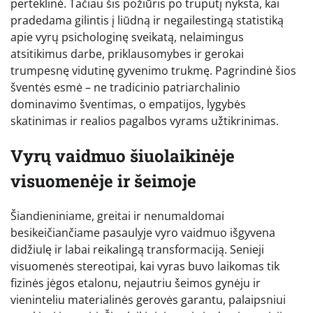
perteklinė. Tačiau šis požiūris po truputį nyksta, kai
pradedama gilintis į liūdną ir negailestingą statistiką
apie vyrų psichologinę sveikatą, nelaimingus
atsitikimus darbe, priklausomybes ir gerokai
trumpesnę vidutinę gyvenimo trukmę. Pagrindinė šios
šventės esmė – ne tradicinio patriarchalinio
dominavimo šventimas, o empatijos, lygybės
skatinimas ir realios pagalbos vyrams užtikrinimas.
Vyrų vaidmuo šiuolaikinėje
visuomenėje ir šeimoje
Šiandieniniame, greitai ir nenumaldomai
besikeičiančiame pasaulyje vyro vaidmuo išgyvena
didžiulę ir labai reikalingą transformaciją. Senieji
visuomenės stereotipai, kai vyras buvo laikomas tik
fizinės jėgos etalonu, nejautriu šeimos gynėju ir
vieninteliu materialinės gerovės garantu, palaipsniui