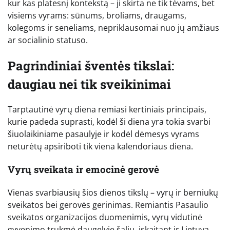
kur kas platesnį kontekstą – ji skirta ne tik tėvams, bet
visiems vyrams: sūnums, broliams, draugams,
kolegoms ir seneliams, nepriklausomai nuo jų amžiaus
ar socialinio statuso.
Pagrindiniai šventės tikslai:
daugiau nei tik sveikinimai
Tarptautinė vyrų diena remiasi kertiniais principais,
kurie padeda suprasti, kodėl ši diena yra tokia svarbi
šiuolaikiniame pasaulyje ir kodėl dėmesys vyrams
neturėtų apsiriboti tik viena kalendoriaus diena.
Vyrų sveikata ir emocinė gerovė
Vienas svarbiausių šios dienos tikslų – vyrų ir berniukų
sveikatos bei gerovės gerinimas. Remiantis Pasaulio
sveikatos organizacijos duomenimis, vyrų vidutinė
gyvenimo trukmė daugelyje šalių, įskaitant ir Lietuvą,