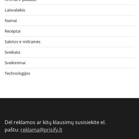
Laisvalaikis
Namai
Receptai
Salotos ir mišrainės
Sveikata
Sveikinimai
Technologijos
Dėl reklamos ar kitų klausimų susisiekite el.
paštu:
reklama@prisify.lt