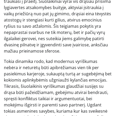
traukiasi į praeitį. Šiuolaikiniai vyrai vis drąsiau prisiima
lygiavertes atsakomybes buityje, aktyviai įsitraukia į
vaikų priežiūrą nuo pat jų gimimo, drąsiai eina tėvystės
atostogų ir stengiasi kurti gilius, atvirus emocinius
ryšius su savo atžalomis. Šis teigiamas pokytis yra
nepaprastai svarbus ne tik moterų, bet ir pačių vyrų
ilgalaikei gerovei, nes suteikia jiems galimybę patirti
dvasinę pilnatvę ir įgyvendinti save įvairiose, anksčiau
mažiau prieinamose sferose.
Tokia dinamika rodo, kad modernus vyriškumas
nebėra ir neturėtų būti apibrėžiamas vien tik per
pasiekimus karjeroje, sukauptą turtą ar sugebėjimą bet
kokiomis aplinkybėmis užgniaužti kylančias emocijas.
Tikrasis, šiuolaikinis vyriškumas glaudžiai susijęs su
drąsa būti pažeidžiamam, gebėjimu atvirai bendrauti,
spręsti konfliktus taikiai ir argumentuotai, bei
mokėjimu išgirsti ir paremti savo partnerį. Ugdant
tokias asmenines savybes, kuriama kur kas sveikesnė