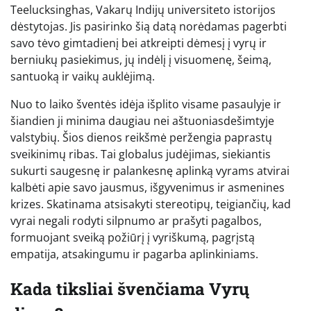
Teelucksinghas, Vakarų Indijų universiteto istorijos
dėstytojas. Jis pasirinko šią datą norėdamas pagerbti
savo tėvo gimtadienį bei atkreipti dėmesį į vyrų ir
berniukų pasiekimus, jų indėlį į visuomenę, šeimą,
santuoką ir vaikų auklėjimą.
Nuo to laiko šventės idėja išplito visame pasaulyje ir
šiandien ji minima daugiau nei aštuoniasdešimtyje
valstybių. Šios dienos reikšmė peržengia paprastų
sveikinimų ribas. Tai globalus judėjimas, siekiantis
sukurti saugesnę ir palankesnę aplinką vyrams atvirai
kalbėti apie savo jausmus, išgyvenimus ir asmenines
krizes. Skatinama atsisakyti stereotipų, teigiančių, kad
vyrai negali rodyti silpnumo ar prašyti pagalbos,
formuojant sveiką požiūrį į vyriškumą, pagrįstą
empatija, atsakingumu ir pagarba aplinkiniams.
Kada tiksliai švenčiama Vyrų