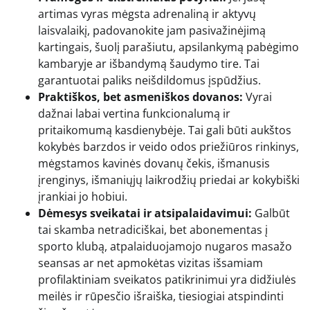
artimas vyras mėgsta adrenaliną ir aktyvų
laisvalaikį, padovanokite jam pasivažinėjimą
kartingais, šuolį parašiutu, apsilankymą pabėgimo
kambaryje ar išbandymą šaudymo tire. Tai
garantuotai paliks neišdildomus įspūdžius.
Praktiškos, bet asmeniškos dovanos:
Vyrai
dažnai labai vertina funkcionalumą ir
pritaikomumą kasdienybėje. Tai gali būti aukštos
kokybės barzdos ir veido odos priežiūros rinkinys,
mėgstamos kavinės dovanų čekis, išmanusis
įrenginys, išmaniųjų laikrodžių priedai ar kokybiški
įrankiai jo hobiui.
Dėmesys sveikatai ir atsipalaidavimui:
Galbūt
tai skamba netradiciškai, bet abonementas į
sporto klubą, atpalaiduojamojo nugaros masažo
seansas ar net apmokėtas vizitas išsamiam
profilaktiniam sveikatos patikrinimui yra didžiulės
meilės ir rūpesčio išraiška, tiesiogiai atspindinti