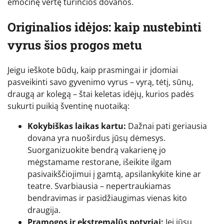
emocinę vertę turinčios dovanos.
Originalios idėjos: kaip nustebinti
vyrus šios progos metu
Jeigu ieškote būdų, kaip prasmingai ir įdomiai
pasveikinti savo gyvenimo vyrus – vyrą, tėtį, sūnų,
draugą ar kolegą – štai keletas idėjų, kurios padės
sukurti puikią šventinę nuotaiką:
Kokybiškas laikas kartu:
Dažnai pati geriausia
dovana yra nuoširdus jūsų dėmesys.
Suorganizuokite bendrą vakarienę jo
mėgstamame restorane, išeikite ilgam
pasivaikščiojimui į gamtą, apsilankykite kine ar
teatre. Svarbiausia – nepertraukiamas
bendravimas ir pasidžiaugimas vienas kito
draugija.
Pramogos ir ekstremalūs potyriai:
Jei jūsų