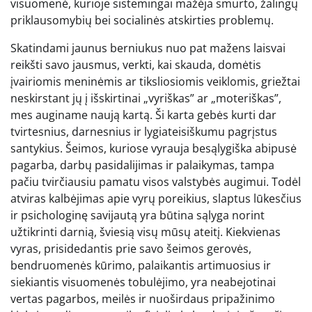
visuomenė, kurioje sistemingai mažėja smurto, žalingų
priklausomybių bei socialinės atskirties problemų.
Skatindami jaunus berniukus nuo pat mažens laisvai
reikšti savo jausmus, verkti, kai skauda, domėtis
įvairiomis meninėmis ar tiksliosiomis veiklomis, griežtai
neskirstant jų į išskirtinai „vyriškas” ar „moteriškas”,
mes auginame naują kartą. Ši karta gebės kurti dar
tvirtesnius, darnesnius ir lygiateisiškumu pagrįstus
santykius. Šeimos, kuriose vyrauja besąlygiška abipusė
pagarba, darbų pasidalijimas ir palaikymas, tampa
pačiu tvirčiausiu pamatu visos valstybės augimui. Todėl
atviras kalbėjimas apie vyrų poreikius, slaptus lūkesčius
ir psichologinę savijautą yra būtina sąlyga norint
užtikrinti darnią, šviesią visų mūsų ateitį. Kiekvienas
vyras, prisidedantis prie savo šeimos gerovės,
bendruomenės kūrimo, palaikantis artimuosius ir
siekiantis visuomenės tobulėjimo, yra neabejotinai
vertas pagarbos, meilės ir nuoširdaus pripažinimo