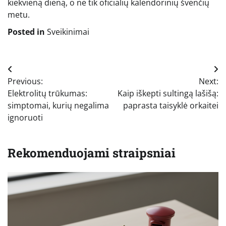
kiekvieną dieną, o ne tik oficialių kalendorinių švenčių
metu.
Posted in
Sveikinimai
Navigacija
Previous:
Next:
tarp
Elektrolitų trūkumas:
Kaip iškepti sultingą lašišą:
įrašų
simptomai, kurių negalima
paprasta taisyklė orkaitei
ignoruoti
Rekomenduojami straipsniai