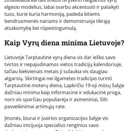
žiniasklaida kartais linkusi išryškinti neigiamus vyrų
elgesio modelius, labai svarbu akcentuoti ir palaikyti
tuos, kurie kuria harmoniją, padeda kitiems
bendruomenės nariams ir demonstruoja tikrąją
atsakomybę bei rūpestingumulą.
Kaip Vyrų diena minima Lietuvoje?
Lietuvoje Tarptautinė vyrų diena vis dar ieško savo
tvirtos ir nepajudinamos vietos tradicijų kalendoriuje,
tačiau kiekvienais metais ji sulaukia vis daugiau
atgarsių. Skirtingai nei ilgametes tradicijas turinti
Tarptautinė moterų diena, Lapkričio 19-oji mūsų šalyje
dažniau minima kaip informacinė ir edukacinė proga,
nors vis sparčiau populiarėja ir asmeniniai, šilti
pasveikinimai artimųjų rate.
Įmonės, biurai ir įvairios organizacijos šalyje vis
dažniau inicijuoja specialius renginius savo