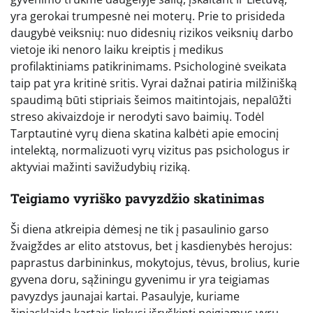
yra gerokai trumpesnė nei moterų. Prie to prisideda
daugybė veiksnių: nuo didesnių rizikos veiksnių darbo
vietoje iki nenoro laiku kreiptis į medikus
profilaktiniams patikrinimams. Psichologinė sveikata
taip pat yra kritinė sritis. Vyrai dažnai patiria milžinišką
spaudimą būti stipriais šeimos maitintojais, nepalūžti
streso akivaizdoje ir nerodyti savo baimių. Todėl
Tarptautinė vyrų diena skatina kalbėti apie emocinį
intelektą, normalizuoti vyrų vizitus pas psichologus ir
aktyviai mažinti savižudybių riziką.
Teigiamo vyriško pavyzdžio skatinimas
Ši diena atkreipia dėmesį ne tik į pasaulinio garso
žvaigždes ar elito atstovus, bet į kasdienybės herojus:
paprastus darbininkus, mokytojus, tėvus, brolius, kurie
gyvena doru, sąžiningu gyvenimu ir yra teigiamas
pavyzdys jaunajai kartai. Pasaulyje, kuriame