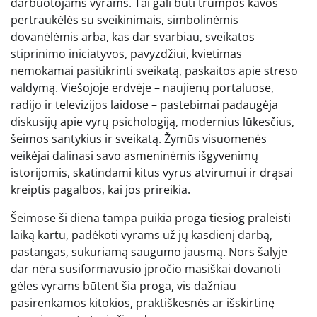
darbuotojams vyrams. Tai gali būti trumpos kavos
pertraukėlės su sveikinimais, simbolinėmis
dovanėlėmis arba, kas dar svarbiau, sveikatos
stiprinimo iniciatyvos, pavyzdžiui, kvietimas
nemokamai pasitikrinti sveikatą, paskaitos apie streso
valdymą. Viešojoje erdvėje – naujienų portaluose,
radijo ir televizijos laidose – pastebimai padaugėja
diskusijų apie vyrų psichologiją, modernius lūkesčius,
šeimos santykius ir sveikatą. Žymūs visuomenės
veikėjai dalinasi savo asmeninėmis išgyvenimų
istorijomis, skatindami kitus vyrus atvirumui ir drąsai
kreiptis pagalbos, kai jos prireikia.
Šeimose ši diena tampa puikia proga tiesiog praleisti
laiką kartu, padėkoti vyrams už jų kasdienį darbą,
pastangas, sukuriamą saugumo jausmą. Nors šalyje
dar nėra susiformavusio įpročio masiškai dovanoti
gėles vyrams būtent šia proga, vis dažniau
pasirenkamos kitokios, praktiškesnės ar išskirtinę