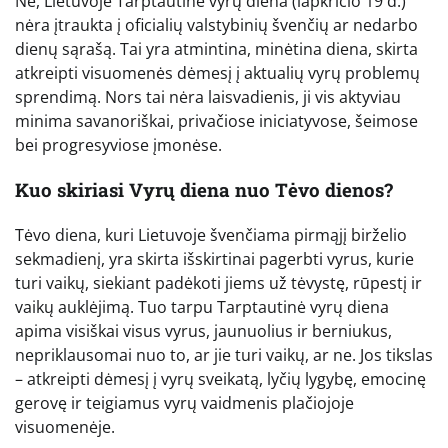
Ne, Lietuvoje Tarptautinė vyrų diena (lapkričio 19 d.)
nėra įtraukta į oficialių valstybinių švenčių ar nedarbo
dienų sąrašą. Tai yra atmintina, minėtina diena, skirta
atkreipti visuomenės dėmesį į aktualių vyrų problemų
sprendimą. Nors tai nėra laisvadienis, ji vis aktyviau
minima savanoriškai, privačiose iniciatyvose, šeimose
bei progresyviose įmonėse.
Kuo skiriasi Vyrų diena nuo Tėvo dienos?
Tėvo diena, kuri Lietuvoje švenčiama pirmąjį birželio
sekmadienį, yra skirta išskirtinai pagerbti vyrus, kurie
turi vaikų, siekiant padėkoti jiems už tėvystę, rūpestį ir
vaikų auklėjimą. Tuo tarpu Tarptautinė vyrų diena
apima visiškai visus vyrus, jaunuolius ir berniukus,
nepriklausomai nuo to, ar jie turi vaikų, ar ne. Jos tikslas
– atkreipti dėmesį į vyrų sveikatą, lyčių lygybę, emocinę
gerovę ir teigiamus vyrų vaidmenis plačiojoje
visuomenėje.