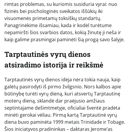
rimtas problemas, su kuriomis susiduria vyrai: nuo
fizinės bei psichologinės sveikatos iššūkių iki
visuomenės primetamų toksiškų standartų.
Panagrinėkime išsamiau, kada ir kodėl turėtume
nepamiršti šios svarbios datos, kokią žinutę ji neša ir
kaip galime prasmingai paminėti šią progą savo šalyje.
Tarptautinės vyrų dienos
atsiradimo istorija ir reikšmė
Tarptautinės vyrų dienos idėja nėra tokia nauja, kaip
galėtų pasirodyti iš pirmo žvilgsnio. Nors kalbos apie
būtinybę turėti vyrų dieną, kuri atsvertų Tarptautinę
moterų dieną, sklandė dar praėjusio amžiaus
septintajame dešimtmetyje, oficialiai šventė pradėta
minėti gerokai vėliau. Pirmą kartą Tarptautinė vyrų
diena buvo paminėta 1999 metais Trinidade ir Tobage.
Šios iniciatyvos pradininkas – daktaras Jerome’as