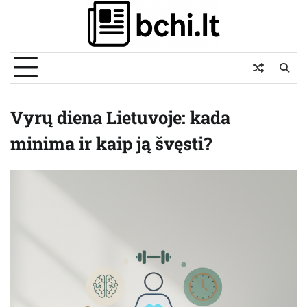
Skip
to
content
Vyrų diena Lietuvoje: kada
minima ir kaip ją švęsti?