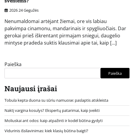
šventėms?
2026 24 Gegužės
Nenumaldomai artėjant žiemai, ore vis labiau
pakvimpa cinamonu, mandarinais ir spygliuočiais. Dar
gerokai prieš iškrentant pirmajam sniegui, daugelio
mintyse pradeda suktis klausimai apie tai, kaip […]
Paieška
Paieška
Naujausi įrašai
Tobula kepta duona su sūriu namuose: paslaptis atskleista
Naktį vargina kosulys? Ekspertų patarimai, kaip įveikti
Moliuskai ant odos: kaip atpažinti ir kodėl būtina gydyti
Vidurinis išsilavinimas: kiek klasių būtina baigti?