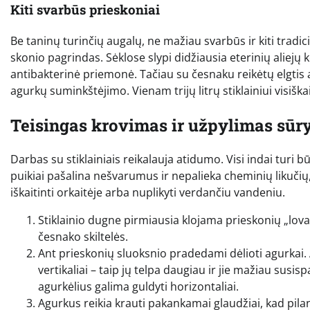
Kiti svarbūs prieskoniai
Be taninų turinčių augalų, ne mažiau svarbūs ir kiti tradici
skonio pagrindas. Sėklose slypi didžiausia eterinių aliejų 
antibakterinė priemonė. Tačiau su česnaku reikėtų elgtis ats
agurkų suminkštėjimo. Vienam trijų litrų stiklainiui visiškai
Teisingas krovimas ir užpylimas sū
Darbas su stiklainiais reikalauja atidumo. Visi indai turi 
puikiai pašalina nešvarumus ir nepalieka cheminių likučių,
iškaitinti orkaitėje arba nuplikyti verdančiu vandeniu.
Stiklainio dugne pirmiausia klojama prieskonių „lova“:
česnako skiltelės.
Ant prieskonių sluoksnio pradedami dėlioti agurkai.
vertikaliai – taip jų telpa daugiau ir jie mažiau susis
agurkėlius galima guldyti horizontaliai.
Agurkus reikia krauti pakankamai glaudžiai, kad pilant