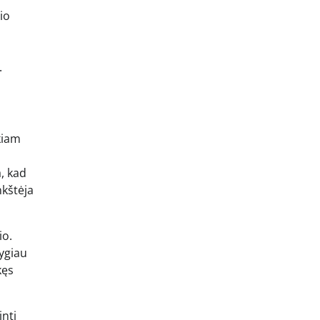
io
.
kiam
a, kad
nkštėja
io.
lygiau
kęs
inti