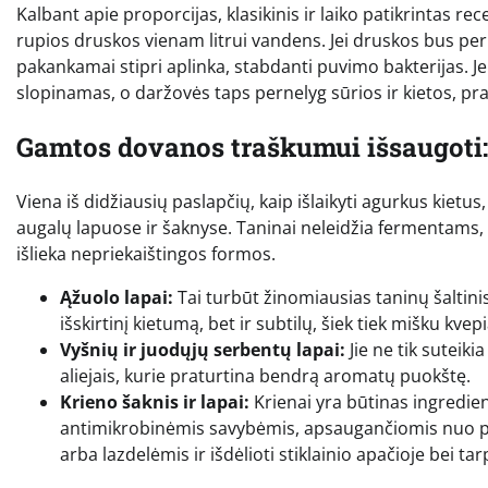
Kalbant apie proporcijas, klasikinis ir laiko patikrintas 
rupios druskos vienam litrui vandens. Jei druskos bus per 
pakankamai stipri aplinka, stabdanti puvimo bakterijas. 
slopinamas, o daržovės taps pernelyg sūrios ir kietos, pra
Gamtos dovanos traškumui išsaugoti:
Viena iš didžiausių paslapčių, kaip išlaikyti agurkus kietus
augalų lapuose ir šaknyse. Taninai neleidžia fermentams, a
išlieka nepriekaištingos formos.
Ąžuolo lapai:
Tai turbūt žinomiausias taninų šaltinis.
išskirtinį kietumą, bet ir subtilų, šiek tiek mišku kvep
Vyšnių ir juodųjų serbentų lapai:
Jie ne tik suteik
aliejais, kurie praturtina bendrą aromatų puokštę.
Krieno šaknis ir lapai:
Krienai yra būtinas ingredient
antimikrobinėmis savybėmis, apsaugančiomis nuo pelė
arba lazdelėmis ir išdėlioti stiklainio apačioje bei ta