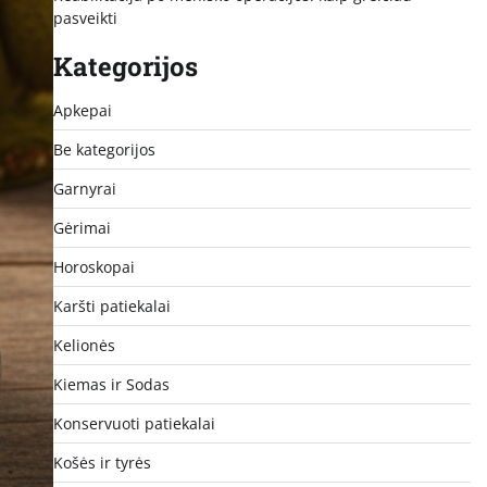
pasveikti
Kategorijos
Apkepai
Be kategorijos
Garnyrai
Gėrimai
Horoskopai
Karšti patiekalai
Kelionės
Kiemas ir Sodas
Konservuoti patiekalai
Košės ir tyrės