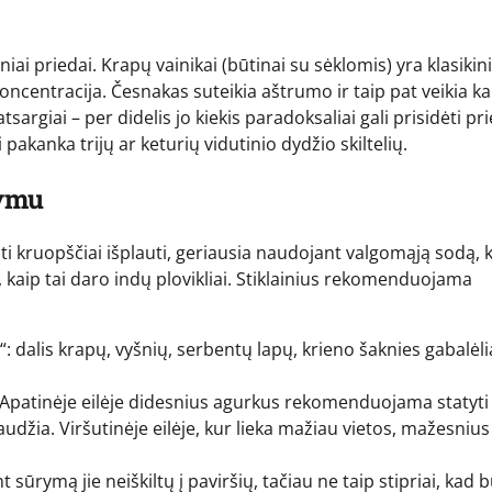
niai priedai. Krapų vainikai (būtinai su sėklomis) yra klasikin
koncentracija. Česnakas suteikia aštrumo ir taip pat veikia ka
argiai – per didelis jo kiekis paradoksaliai gali prisidėti pri
 pakanka trijų ar keturių vidutinio dydžio skiltelių.
rymu
būti kruopščiai išplauti, geriausia naudojant valgomąją sodą, 
 kaip tai daro indų plovikliai. Stiklainius rekomenduojama
 dalis krapų, vyšnių, serbentų lapų, krieno šaknies gabalėlia
 Apatinėje eilėje didesnius agurkus rekomenduojama statyti
paudžia. Viršutinėje eilėje, kur lieka mažiau vietos, mažesnius
 sūrymą jie neiškiltų į paviršių, tačiau ne taip stipriai, kad 