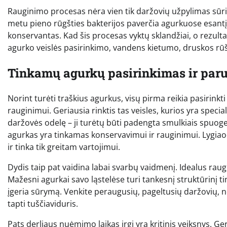
Rauginimo procesas nėra vien tik daržovių užpylimas sūriu
metu pieno rūgšties bakterijos paverčia agurkuose esantį 
konservantas. Kad šis procesas vyktų sklandžiai, o rezult
agurko veislės pasirinkimo, vandens kietumo, druskos rūši
Tinkamų agurkų pasirinkimas ir par
Norint turėti traškius agurkus, visų pirma reikia pasirinkt
rauginimui. Geriausia rinktis tas veisles, kurios yra specia
daržovės odelę – ji turėtų būti padengta smulkiais spuogel
agurkas yra tinkamas konservavimui ir rauginimui. Lygiaod
ir tinka tik greitam vartojimui.
Dydis taip pat vaidina labai svarbų vaidmenį. Idealus raugi
Mažesni agurkai savo ląstelėse turi tankesnį struktūrinį tin
įgeria sūrymą. Venkite peraugusių, pageltusių daržovių, n
tapti tuščiaviduris.
Pats derliaus nuėmimo laikas irgi yra kritinis veiksnys. Ger