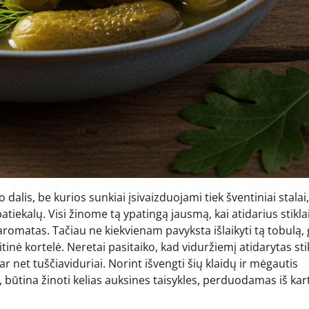
alis, be kurios sunkiai įsivaizduojami tiek šventiniai stalai,
tiekalų. Visi žinome tą ypatingą jausmą, kai atidarius stikla
omatas. Tačiau ne kiekvienam pavyksta išlaikyti tą tobulą, 
inė kortelė. Neretai pasitaiko, kad viduržiemį atidarytas sti
r net tuščiaviduriai. Norint išvengti šių klaidų ir mėgautis
 būtina žinoti kelias auksines taisykles, perduodamas iš kart