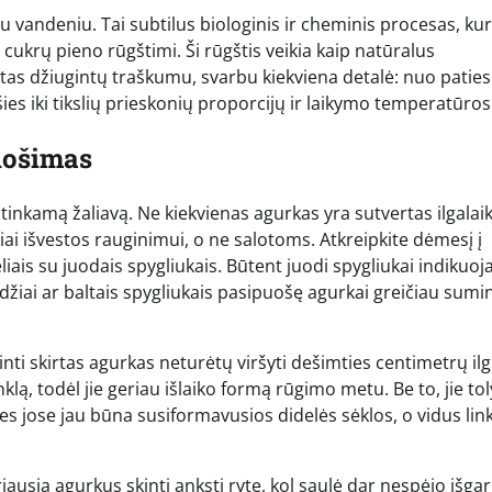
 vandeniu. Tai subtilus biologinis ir cheminis procesas, kur
cukrų pieno rūgštimi. Ši rūgštis veikia kaip natūralus
atas džiugintų traškumu, svarbu kiekviena detalė: nuo paties
es iki tikslių prieskonių proporcijų ir laikymo temperatūros
uošimas
i tinkamą žaliavą. Ne kiekvienas agurkas yra sutvertas ilgalai
liai išvestos rauginimui, o ne salotoms. Atkreipkite dėmesį į
iais su juodais spygliukais. Būtent juodi spygliukai indikuoj
žiai ar baltais spygliukais pasipuošę agurkai greičiau sumi
nti skirtas agurkas neturėtų viršyti dešimties centimetrų ilg
klą, todėl jie geriau išlaiko formą rūgimo metu. Be to, jie to
es jose jau būna susiformavusios didelės sėklos, o vidus lin
iausia agurkus skinti anksti ryte, kol saulė dar nespėjo išgar