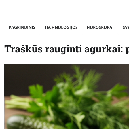
Skip
to
content
PAGRINDINIS
TECHNOLOGIJOS
HOROSKOPAI
SV
Traškūs rauginti agurkai: 