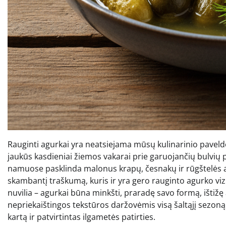
Rauginti agurkai yra neatsiejama mūsų kulinarinio paveldo d
jaukūs kasdieniai žiemos vakarai prie garuojančių bulvių pa
namuose pasklinda malonus krapų, česnakų ir rūgštelės ar
skambantį traškumą, kuris ir yra gero rauginto agurko vizit
nuvilia – agurkai būna minkšti, praradę savo formą, ištižę a
nepriekaištingos tekstūros daržovėmis visą šaltąjį sezoną,
kartą ir patvirtintas ilgametės patirties.