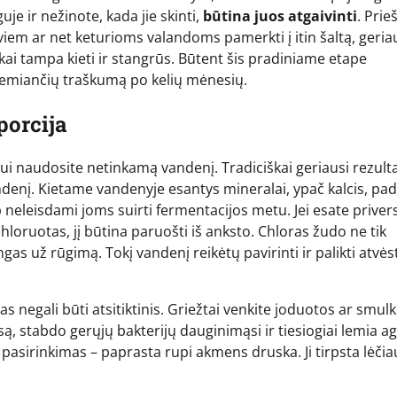
je ir nežinote, kada jie skinti,
būtina juos atgaivinti
. Prie
m ar net keturioms valandoms pamerkti į itin šaltą, geriau
kai tampa kieti ir stangrūs. Būtent šis pradiniame etape
 lemiančių traškumą po kelių mėnesių.
porcija
ui naudosite netinkamą vandenį. Tradiciškai geriausi rezulta
andenį. Kietame vandenyje esantys mineralai, ypač kalcis, pa
p neleisdami joms suirti fermentacijos metu. Jei esate privers
loruotas, jį būtina paruošti iš anksto. Chloras žudo ne tik
ngas už rūgimą. Tokį vandenį reikėtų pavirinti ir palikti atvės
 negali būti atsitiktinis. Griežtai venkite joduotos ar smulk
ą, stabdo gerųjų bakterijų dauginimąsi ir tiesiogiai lemia a
asirinkimas – paprasta rupi akmens druska. Ji tirpsta lėčia