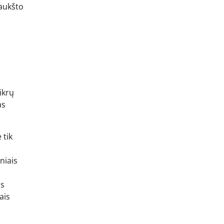
šaukšto
a
ikrų
as
 tik
niais
is
ais