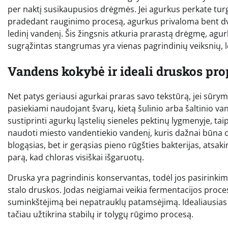
per naktį susikaupusios drėgmės. Jei agurkus perkate turgu
pradedant rauginimo procesą, agurkus privaloma bent dvie
ledinį vandenį. Šis žingsnis atkuria prarastą drėgmę, agur
sugrąžintas stangrumas yra vienas pagrindinių veiksnių,
Vandens kokybė ir ideali druskos pro
Net patys geriausi agurkai praras savo tekstūrą, jei sūrym
pasiekiami naudojant švarų, kietą šulinio arba šaltinio v
sustiprinti agurkų ląstelių sieneles pektinų lygmenyje, tai
naudoti miesto vandentiekio vandenį, kuris dažnai būna ch
blogąsias, bet ir gerąsias pieno rūgšties bakterijas, atsaki
parą, kad chloras visiškai išgaruotų.
Druska yra pagrindinis konservantas, todėl jos pasirinkimas
stalo druskos. Jodas neigiamai veikia fermentacijos proces
suminkštėjimą bei nepatrauklų patamsėjimą. Idealiausias p
tačiau užtikrina stabilų ir tolygų rūgimo procesą.