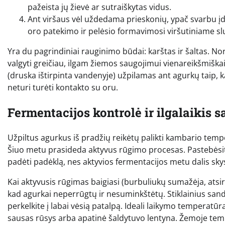
pažeista jų žievė ar sutraiškytas vidus.
Ant viršaus vėl uždedama prieskonių, ypač svarbu įdė
oro patekimo ir pelėsio formavimosi viršutiniame sl
Yra du pagrindiniai rauginimo būdai: karštas ir šaltas. N
valgyti greičiau, ilgam žiemos saugojimui vienareikšmi
(druska ištirpinta vandenyje) užpilamas ant agurkų taip, k
neturi turėti kontakto su oru.
Fermentacijos kontrolė ir ilgalaikis 
Užpiltus agurkus iš pradžių reikėtų palikti kambario tem
Šiuo metu prasideda aktyvus rūgimo procesas. Pastebėsite
padėti padėklą, nes aktyvios fermentacijos metu dalis skysč
Kai aktyvusis rūgimas baigiasi (burbuliukų sumažėja, ats
kad agurkai neperrūgtų ir nesuminkštėtų. Stiklainius sandar
perkelkite į labai vėsią patalpą. Ideali laikymo temperatūra
sausas rūsys arba apatinė šaldytuvo lentyna. Žemoje tem