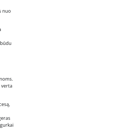
is nuo
a
u būdu
enoms.
 verta
cesą,
 geras
agurkai