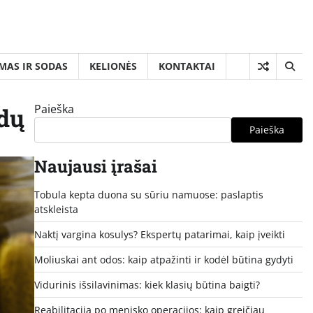
MAS IR SODAS
KELIONĖS
KONTAKTAI
Paieška
idų
Paieška
Naujausi įrašai
Tobula kepta duona su sūriu namuose: paslaptis
atskleista
Naktį vargina kosulys? Ekspertų patarimai, kaip įveikti
Moliuskai ant odos: kaip atpažinti ir kodėl būtina gydyti
Vidurinis išsilavinimas: kiek klasių būtina baigti?
Reabilitacija po menisko operacijos: kaip greičiau