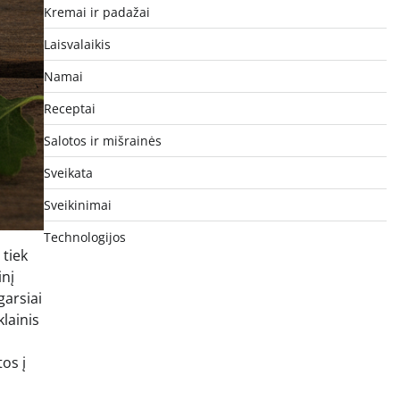
Kremai ir padažai
Laisvalaikis
Namai
Receptai
Salotos ir mišrainės
Sveikata
Sveikinimai
Technologijos
 tiek
inį
garsiai
klainis
os į