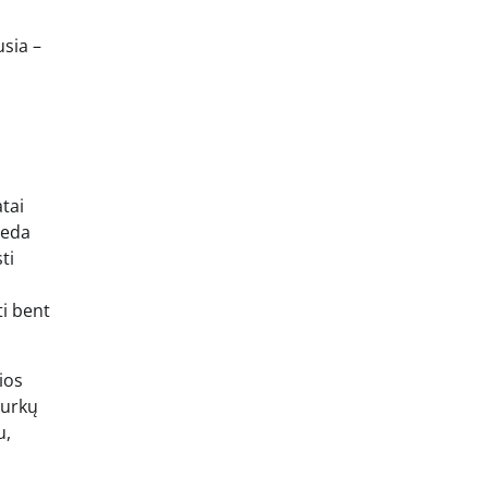
š
sia –
tai
deda
ti
ti bent
ios
gurkų
u,