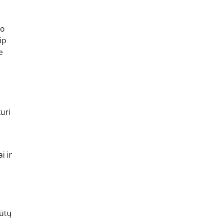
io
ip
e
kuri
i ir
būtų