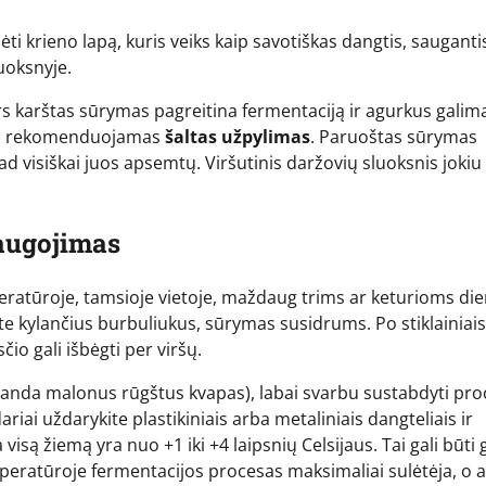
ti krieno lapą, kuris veiks kaip savotiškas dangtis, saugant
uoksnyje.
ors karštas sūrymas pagreitina fermentaciją ir agurkus galim
škai rekomenduojamas
šaltas užpylimas
. Paruoštas sūrymas
ad visiškai juos apsemtų. Viršutinis daržovių sluoksnis joki
saugojimas
peratūroje, tamsioje vietoje, maždaug trims ar keturioms di
 kylančius burbuliukus, sūrymas susidrums. Po stiklainiais
io gali išbėgti per viršų.
iranda malonus rūgštus kvapas), labai svarbu sustabdyti pro
iai uždarykite plastikiniais arba metaliniais dangteliais ir
 visą žiemą yra nuo +1 iki +4 laipsnių Celsijaus. Tai gali būti
peratūroje fermentacijos procesas maksimaliai sulėtėja, o 