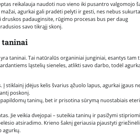
receptas reikalauja naudoti nuo vieno iki pusantro valgomojo 
mažai, agurkai gali pradėti pelyti ir gesti, nes nebus sukurt
Jei druskos padauginsite, rūgimo procesas bus per daug
radusios savo tikrąjį skonį.
 taninai
, yra taninai. Tai natūralūs organiniai junginiai, esantys tam t
rdantiems ląstelių sieneles, atlikti savo darbo, todėl agurk
 Į stiklainį įdėjus kelis švarius ąžuolo lapus, agurkai įgaus ne
iantį poskonį.
ia papildomų taninų, bet ir prisotina sūrymą nuostabiais eteri
as. Jie veikia dvejopai – suteikia taninų ir pasižymi stipriom
sio atsiradimo. Krieno šaknį geriausia pjaustyti griežinėli
rp agurkų.