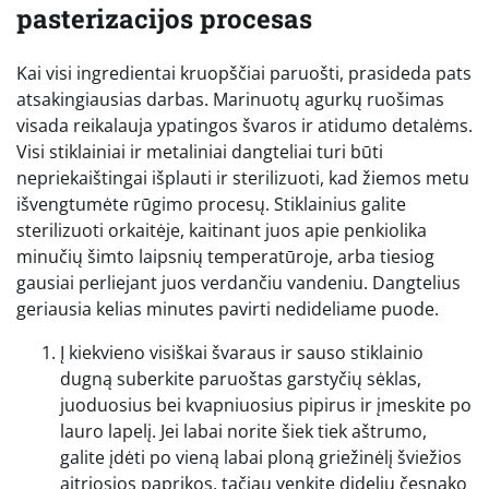
pasterizacijos procesas
Kai visi ingredientai kruopščiai paruošti, prasideda pats
atsakingiausias darbas. Marinuotų agurkų ruošimas
visada reikalauja ypatingos švaros ir atidumo detalėms.
Visi stiklainiai ir metaliniai dangteliai turi būti
nepriekaištingai išplauti ir sterilizuoti, kad žiemos metu
išvengtumėte rūgimo procesų. Stiklainius galite
sterilizuoti orkaitėje, kaitinant juos apie penkiolika
minučių šimto laipsnių temperatūroje, arba tiesiog
gausiai perliejant juos verdančiu vandeniu. Dangtelius
geriausia kelias minutes pavirti nedideliame puode.
Į kiekvieno visiškai švaraus ir sauso stiklainio
dugną suberkite paruoštas garstyčių sėklas,
juoduosius bei kvapniuosius pipirus ir įmeskite po
lauro lapelį. Jei labai norite šiek tiek aštrumo,
galite įdėti po vieną labai ploną griežinėlį šviežios
aitriosios paprikos, tačiau venkite didelių česnako