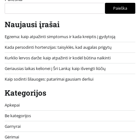
Paieška
Naujausi įrašai
Egzema: kaip atpažinti simptomus ir kada kreiptis į gydytoją
Kada persodinti hortenzijas: taisyklės, kad augalas prigytų
Kurklio lervos darže: kaip atpažinti ir kodėl būtina naikinti
Geriausias laikas kelionei į Šri Lanką: kaip išvengti liūčių
Kaip sodinti šilauoges: patarimai gausiam derliui
Kategorijos
Apkepai
Be kategorijos
Garnyrai
Gėrimai