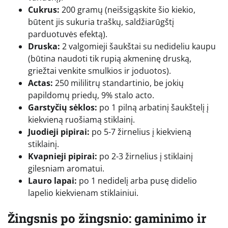
Cukrus:
200 gramų (neišsigąskite šio kiekio,
būtent jis sukuria traškų, saldžiarūgštį
parduotuvės efektą).
Druska:
2 valgomieji šaukštai su nedideliu kaupu
(būtina naudoti tik rupią akmeninę druską,
griežtai venkite smulkios ir joduotos).
Actas:
250 mililitrų standartinio, be jokių
papildomų priedų, 9% stalo acto.
Garstyčių sėklos:
po 1 pilną arbatinį šaukštelį į
kiekvieną ruošiamą stiklainį.
Juodieji pipirai:
po 5-7 žirnelius į kiekvieną
stiklainį.
Kvapnieji pipirai:
po 2-3 žirnelius į stiklainį
gilesniam aromatui.
Lauro lapai:
po 1 nedidelį arba pusę didelio
lapelio kiekvienam stiklainiui.
Žingsnis po žingsnio: gaminimo ir