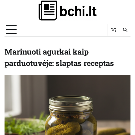
Skip
to
content
Marinuoti agurkai kaip
parduotuvėje: slaptas receptas