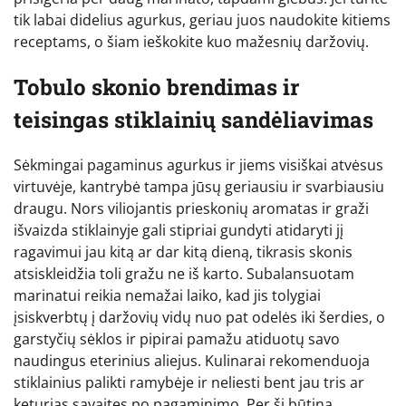
tik labai didelius agurkus, geriau juos naudokite kitiems
receptams, o šiam ieškokite kuo mažesnių daržovių.
Tobulo skonio brendimas ir
teisingas stiklainių sandėliavimas
Sėkmingai pagaminus agurkus ir jiems visiškai atvėsus
virtuvėje, kantrybė tampa jūsų geriausiu ir svarbiausiu
draugu. Nors viliojantis prieskonių aromatas ir graži
išvaizda stiklainyje gali stipriai gundyti atidaryti jį
ragavimui jau kitą ar dar kitą dieną, tikrasis skonis
atsiskleidžia toli gražu ne iš karto. Subalansuotam
marinatui reikia nemažai laiko, kad jis tolygiai
įsiskverbtų į daržovių vidų nuo pat odelės iki šerdies, o
garstyčių sėklos ir pipirai pamažu atiduotų savo
naudingus eterinius aliejus. Kulinarai rekomenduoja
stiklainius palikti ramybėje ir neliesti bent jau tris ar
keturias savaites po pagaminimo. Per šį būtiną