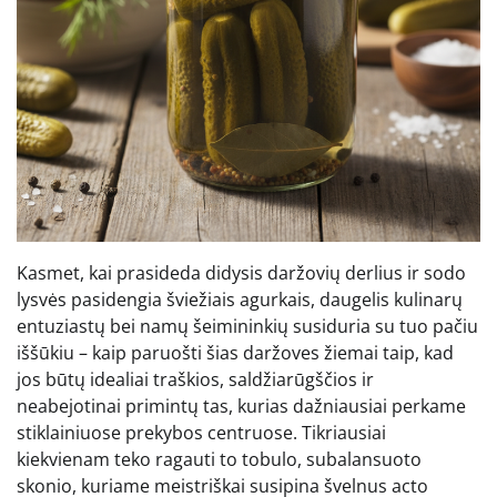
Kasmet, kai prasideda didysis daržovių derlius ir sodo
lysvės pasidengia šviežiais agurkais, daugelis kulinarų
entuziastų bei namų šeimininkių susiduria su tuo pačiu
iššūkiu – kaip paruošti šias daržoves žiemai taip, kad
jos būtų idealiai traškios, saldžiarūgščios ir
neabejotinai primintų tas, kurias dažniausiai perkame
stiklainiuose prekybos centruose. Tikriausiai
kiekvienam teko ragauti to tobulo, subalansuoto
skonio, kuriame meistriškai susipina švelnus acto