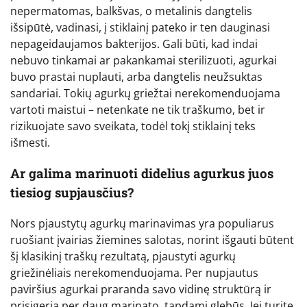
nepermatomas, balkšvas, o metalinis dangtelis
išsipūtė, vadinasi, į stiklainį pateko ir ten dauginasi
nepageidaujamos bakterijos. Gali būti, kad indai
nebuvo tinkamai ar pakankamai sterilizuoti, agurkai
buvo prastai nuplauti, arba dangtelis neužsuktas
sandariai. Tokių agurkų griežtai nerekomenduojama
vartoti maistui – netenkate ne tik traškumo, bet ir
rizikuojate savo sveikata, todėl tokį stiklainį teks
išmesti.
Ar galima marinuoti didelius agurkus juos
tiesiog supjausčius?
Nors pjaustytų agurkų marinavimas yra populiarus
ruošiant įvairias žiemines salotas, norint išgauti būtent
šį klasikinį traškų rezultatą, pjaustyti agurkų
griežinėliais nerekomenduojama. Per nupjautus
paviršius agurkai praranda savo vidinę struktūrą ir
prisigeria per daug marinato, tapdami glebūs. Jei turite