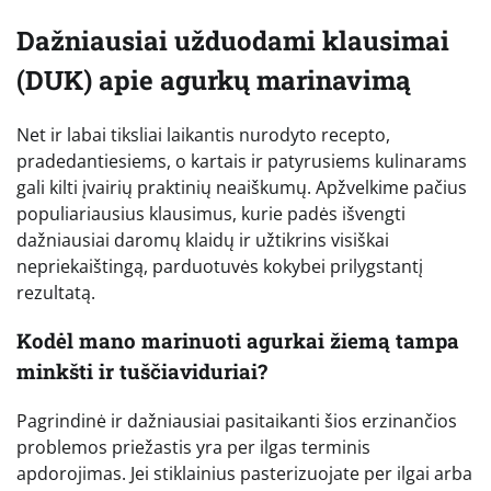
Dažniausiai užduodami klausimai
(DUK) apie agurkų marinavimą
Net ir labai tiksliai laikantis nurodyto recepto,
pradedantiesiems, o kartais ir patyrusiems kulinarams
gali kilti įvairių praktinių neaiškumų. Apžvelkime pačius
populiariausius klausimus, kurie padės išvengti
dažniausiai daromų klaidų ir užtikrins visiškai
nepriekaištingą, parduotuvės kokybei prilygstantį
rezultatą.
Kodėl mano marinuoti agurkai žiemą tampa
minkšti ir tuščiaviduriai?
Pagrindinė ir dažniausiai pasitaikanti šios erzinančios
problemos priežastis yra per ilgas terminis
apdorojimas. Jei stiklainius pasterizuojate per ilgai arba