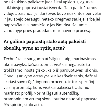
po užsukimo paliekate juos šiltai apklotus, agurkai
stiklainyje paprasčiausiai išverda. Taip pat tuštumos
viduje atsiranda, jei daržovės buvo nuskintos per vėlai
ir jau spėjo peraugti, neteko drėgmės saulėje, arba jei
paprasčiausiai pamiršote jas išmirkyti šaltame
vandenyje prieš pradedant marinavimo procesą.
Ar galima paprastą stalo actą pakeisti
obuolių, vyno ar ryžių actu?
Techniškai ir saugumo atžvilgiu – taip, marinavimas
tikrai pavyks, tačiau tuomet visiškai negausite to
trokštamo, nostalgiško „kaip iš parduotuvės“ skonio.
Obuolių ar vyno actas yra kur kas švelnesnis, dažnai
skiriasi savo rūgštingumo procentu ir turi specifinį
vaisinį aromatą, kuris visiškai pakeičia tradicinio
marinato profilį. Norint išgauti autentišką,
pramoniniam artimą skonį, būtina naudoti paprastą
9% spiritinį stalo actą.