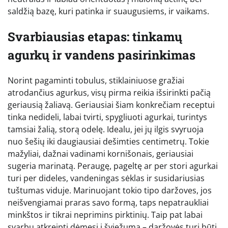
saldžią bazę, kuri patinka ir suaugusiems, ir vaikams.
Svarbiausias etapas: tinkamų
agurkų ir vandens pasirinkimas
Norint pagaminti tobulus, stiklainiuose gražiai
atrodančius agurkus, visų pirma reikia išsirinkti pačią
geriausią žaliavą. Geriausiai šiam konkrečiam receptui
tinka nedideli, labai tvirti, spygliuoti agurkai, turintys
tamsiai žalią, storą odelę. Idealu, jei jų ilgis svyruoja
nuo šešių iki daugiausiai dešimties centimetrų. Tokie
mažyliai, dažnai vadinami kornišonais, geriausiai
sugeria marinatą. Peraugę, pageltę ar per stori agurkai
turi per dideles, vandeningas sėklas ir susidariusias
tuštumas viduje. Marinuojant tokio tipo daržoves, jos
neišvengiamai praras savo formą, taps nepatraukliai
minkštos ir tikrai neprimins pirktinių. Taip pat labai
svarbu atkreipti dėmesį į šviežumą – daržovės turi būti