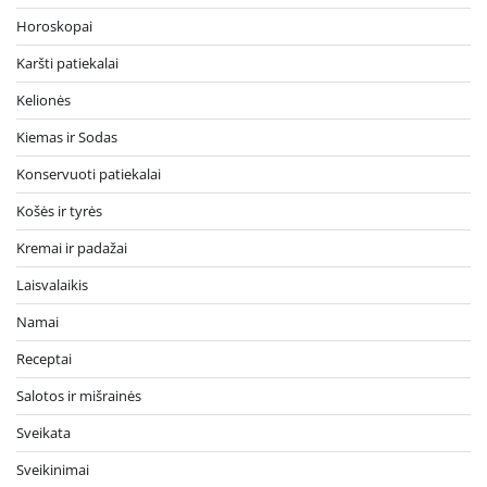
Horoskopai
Karšti patiekalai
Kelionės
Kiemas ir Sodas
Konservuoti patiekalai
Košės ir tyrės
Kremai ir padažai
Laisvalaikis
Namai
Receptai
Salotos ir mišrainės
Sveikata
Sveikinimai