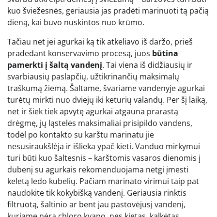
kuo šviežesnės, geriausia jas pradėti marinuoti tą pačią
dieną, kai buvo nuskintos nuo krūmo.
Tačiau net jei agurkai ką tik atkeliavo iš daržo, prieš
pradedant konservavimo procesą, juos
būtina
pamerkti į šaltą vandenį
. Tai viena iš didžiausių ir
svarbiausių paslapčių, užtikrinančių maksimalų
traškumą žiemą. Šaltame, švariame vandenyje agurkai
turėtų mirkti nuo dviejų iki keturių valandų. Per šį laiką,
net ir šiek tiek apvytę agurkai atgauna prarastą
drėgmę, jų ląstelės maksimaliai prisipildo vandens,
todėl po kontakto su karštu marinatu jie
nesusiraukšlėja ir išlieka ypač kieti. Vanduo mirkymui
turi būti kuo šaltesnis – karštomis vasaros dienomis į
dubenį su agurkais rekomenduojama netgi įmesti
keletą ledo kubelių. Pačiam marinato virimui taip pat
naudokite tik kokybišką vandenį. Geriausia rinktis
filtruotą, šaltinio ar bent jau pastovėjusį vandenį,
kuriame nėra chloro kvapo, nes kietas, kalkėtas