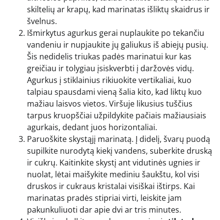
skiltelių ar krapų, kad marinatas išliktų skaidrus ir
švelnus.
Išmirkytus agurkus gerai nuplaukite po tekančiu
vandeniu ir nupjaukite jų galiukus iš abiejų pusių.
Šis nedidelis triukas padės marinatui kur kas
greičiau ir tolygiau įsiskverbti į daržovės vidų.
Agurkus į stiklainius rikiuokite vertikaliai, kuo
talpiau spausdami vieną šalia kito, kad liktų kuo
mažiau laisvos vietos. Viršuje likusius tuščius
tarpus kruopščiai užpildykite pačiais mažiausiais
agurkais, dedant juos horizontaliai.
Paruoškite skystąjį marinatą. Į didelį, švarų puodą
supilkite nurodytą kiekį vandens, suberkite druską
ir cukrų. Kaitinkite skystį ant vidutinės ugnies ir
nuolat, lėtai maišykite mediniu šaukštu, kol visi
druskos ir cukraus kristalai visiškai ištirps. Kai
marinatas pradės stipriai virti, leiskite jam
pakunkuliuoti dar apie dvi ar tris minutes.