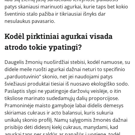
patys skaniausi marinuoti agurkai, kurie taps bet kokio
šventinio stalo pažiba ir tikriausiai išnyks dar
nesulaukus pavasario.
Kodėl pirktiniai agurkai visada
atrodo tokie ypatingi?
Daugelis žmonių nuoširdžiai stebisi, kodėl namuose, su
didele meile ruošti agurkai dažnai neturi to specifinio
„parduotuvinio“ skonio, net jei naudojami patys
šviežiausi produktai tiesiai iš nuosavo ekologiško sodo.
Paslaptis slypi ne ypatingoje daržovių veislėje, o itin
tiksliose marinato sudedamųjų dalių proporcijose.
Pramoninėje maisto gamyboje labai didelis dėmesys
skiriamas cukraus ir acto balansui, kuris sukuria
unikalų skonio profilį. Namų sąlygomis žmonės dažnai
prisibijo dėti didesnį kiekį cukraus, manydami, kad
agurkai taps per saldūs ar panašūs į uogienę, todėl