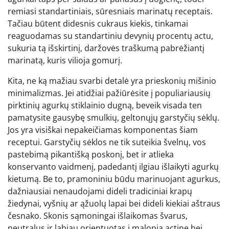
remiasi standartiniais, sūresniais marinatų receptais.
Tačiau būtent didesnis cukraus kiekis, tinkamai
reaguodamas su standartiniu devynių procentų actu,
sukuria tą išskirtinį, daržovės traškumą pabrėžiantį
marinatą, kuris vilioja gomurį.
Kita, ne ką mažiau svarbi detalė yra prieskonių mišinio
minimalizmas. Jei atidžiai pažiūrėsite į populiariausių
pirktinių agurkų stiklainio dugną, beveik visada ten
pamatysite gausybę smulkių, geltonųjų garstyčių sėklų.
Jos yra visiškai nepakeičiamas komponentas šiam
receptui. Garstyčių sėklos ne tik suteikia švelnų, vos
pastebimą pikantišką poskonį, bet ir atlieka
konservanto vaidmenį, padedantį ilgiau išlaikyti agurkų
kietumą. Be to, pramoniniu būdu marinuojant agurkus,
dažniausiai nenaudojami dideli tradiciniai krapų
žiedynai, vyšnių ar ąžuolų lapai bei dideli kiekiai aštraus
česnako. Skonis sąmoningai išlaikomas švarus,
neutralus ir labiau orientuotas į malonią actinę bei