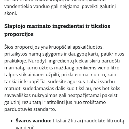
vandentiekio vanduo gali neigiamai paveikti galutinį
skonį.
Slaptojo marinato ingredientai ir tikslios
proporcijos
Šios proporcijos yra kruopščiai apskaičiuotos,
pritaikytos namų sąlygoms ir daugybę kartų patikrintos
praktikoje. Nurodyti ingredientų kiekiai skirti paruošti
marinatą, kurio užteks maždaug penkiems vieno litro
talpos stiklainiams užpilti, priklausomai nuo to, kaip
tankiai ir kruopščiai sudėsite agurkus. Labai svarbu
matuoti sudedamąsias dalis kuo tiksliau, nes bet koks
savavališkas nukrypimas gali neatpažįstamai pakeisti
galutinį rezultatą ir atitolinti jus nuo trokštamo
parduotuvės standarto.
Švarus vanduo:
tiksliai 2 litrai (naudokite filtruotą
vandenį).