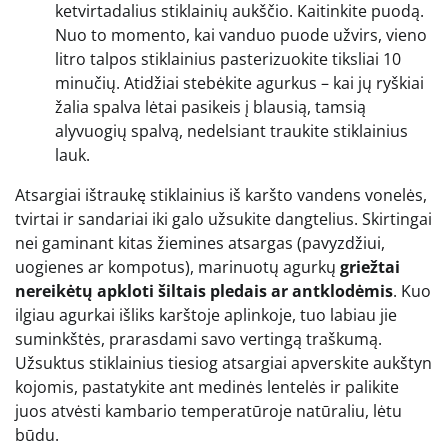
ketvirtadalius stiklainių aukščio. Kaitinkite puodą.
Nuo to momento, kai vanduo puode užvirs, vieno
litro talpos stiklainius pasterizuokite tiksliai 10
minučių. Atidžiai stebėkite agurkus – kai jų ryškiai
žalia spalva lėtai pasikeis į blausią, tamsią
alyvuogių spalvą, nedelsiant traukite stiklainius
lauk.
Atsargiai ištraukę stiklainius iš karšto vandens vonelės,
tvirtai ir sandariai iki galo užsukite dangtelius. Skirtingai
nei gaminant kitas žiemines atsargas (pavyzdžiui,
uogienes ar kompotus), marinuotų agurkų
griežtai
nereikėtų apkloti šiltais pledais ar antklodėmis
. Kuo
ilgiau agurkai išliks karštoje aplinkoje, tuo labiau jie
suminkštės, prarasdami savo vertingą traškumą.
Užsuktus stiklainius tiesiog atsargiai apverskite aukštyn
kojomis, pastatykite ant medinės lentelės ir palikite
juos atvėsti kambario temperatūroje natūraliu, lėtu
būdu.