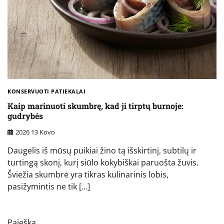
KONSERVUOTI PATIEKALAI
Kaip marinuoti skumbrę, kad ji tirptų burnoje:
gudrybės
2026 13 Kovo
Daugelis iš mūsų puikiai žino tą išskirtinį, subtilų ir
turtingą skonį, kurį siūlo kokybiškai paruošta žuvis.
Šviežia skumbrė yra tikras kulinarinis lobis,
pasižymintis ne tik […]
Paieška