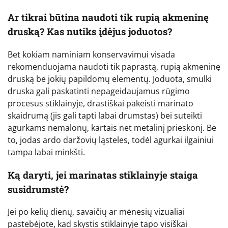
Ar tikrai būtina naudoti tik rupią akmeninę
druską? Kas nutiks įdėjus joduotos?
Bet kokiam naminiam konservavimui visada
rekomenduojama naudoti tik paprastą, rupią akmeninę
druską be jokių papildomų elementų. Joduota, smulki
druska gali paskatinti nepageidaujamus rūgimo
procesus stiklainyje, drastiškai pakeisti marinato
skaidrumą (jis gali tapti labai drumstas) bei suteikti
agurkams nemalonų, kartais net metalinį prieskonį. Be
to, jodas ardo daržovių ląsteles, todėl agurkai ilgainiui
tampa labai minkšti.
Ką daryti, jei marinatas stiklainyje staiga
susidrumstė?
Jei po kelių dienų, savaičių ar mėnesių vizualiai
pastebėjote, kad skystis stiklainyje tapo visiškai