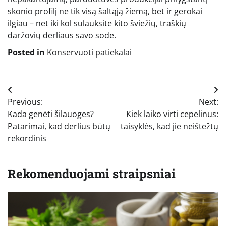
skonio profilį ne tik visą šaltąją žiemą, bet ir gerokai
ilgiau – net iki kol sulauksite kito šviežių, traškių
daržovių derliaus savo sode.
Posted in
Konservuoti patiekalai
Navigacija
Previous:
Next:
tarp
Kada genėti šilauoges?
Kiek laiko virti cepelinus:
įrašų
Patarimai, kad derlius būtų
taisyklės, kad jie neištežtų
rekordinis
Rekomenduojami straipsniai