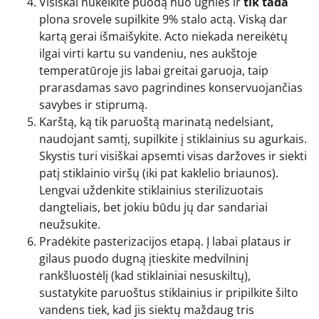
Visiškai nukelkite puodą nuo ugnies ir
tik tada
plona srovele supilkite 9% stalo actą. Viską dar
kartą gerai išmaišykite. Acto niekada nereikėtų
ilgai virti kartu su vandeniu, nes aukštoje
temperatūroje jis labai greitai garuoja, taip
prarasdamas savo pagrindines konservuojančias
savybes ir stiprumą.
Karštą, ką tik paruoštą marinatą nedelsiant,
naudojant samtį, supilkite į stiklainius su agurkais.
Skystis turi visiškai apsemti visas daržoves ir siekti
patį stiklainio viršų (iki pat kaklelio briaunos).
Lengvai uždenkite stiklainius sterilizuotais
dangteliais, bet jokiu būdu jų dar sandariai
neužsukite.
Pradėkite pasterizacijos etapą. Į labai plataus ir
gilaus puodo dugną įtieskite medvilninį
rankšluostėlį (kad stiklainiai nesuskiltų),
sustatykite paruoštus stiklainius ir pripilkite šilto
vandens tiek, kad jis siektų maždaug tris