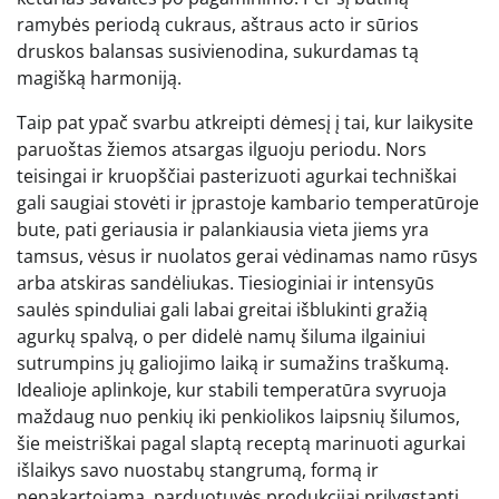
ramybės periodą cukraus, aštraus acto ir sūrios
druskos balansas susivienodina, sukurdamas tą
magišką harmoniją.
Taip pat ypač svarbu atkreipti dėmesį į tai, kur laikysite
paruoštas žiemos atsargas ilguoju periodu. Nors
teisingai ir kruopščiai pasterizuoti agurkai techniškai
gali saugiai stovėti ir įprastoje kambario temperatūroje
bute, pati geriausia ir palankiausia vieta jiems yra
tamsus, vėsus ir nuolatos gerai vėdinamas namo rūsys
arba atskiras sandėliukas. Tiesioginiai ir intensyūs
saulės spinduliai gali labai greitai išblukinti gražią
agurkų spalvą, o per didelė namų šiluma ilgainiui
sutrumpins jų galiojimo laiką ir sumažins traškumą.
Idealioje aplinkoje, kur stabili temperatūra svyruoja
maždaug nuo penkių iki penkiolikos laipsnių šilumos,
šie meistriškai pagal slaptą receptą marinuoti agurkai
išlaikys savo nuostabų stangrumą, formą ir
nepakartojamą, parduotuvės produkcijai prilygstantį