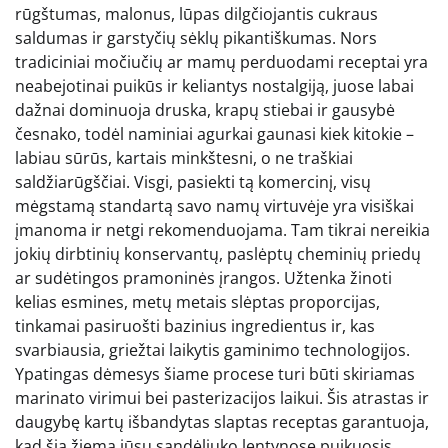
rūgštumas, malonus, lūpas dilgčiojantis cukraus
saldumas ir garstyčių sėklų pikantiškumas. Nors
tradiciniai močiučių ar mamų perduodami receptai yra
neabejotinai puikūs ir keliantys nostalgiją, juose labai
dažnai dominuoja druska, krapų stiebai ir gausybė
česnako, todėl naminiai agurkai gaunasi kiek kitokie –
labiau sūrūs, kartais minkštesni, o ne traškiai
saldžiarūgščiai. Visgi, pasiekti tą komercinį, visų
mėgstamą standartą savo namų virtuvėje yra visiškai
įmanoma ir netgi rekomenduojama. Tam tikrai nereikia
jokių dirbtinių konservantų, paslėptų cheminių priedų
ar sudėtingos pramoninės įrangos. Užtenka žinoti
kelias esmines, metų metais slėptas proporcijas,
tinkamai pasiruošti bazinius ingredientus ir, kas
svarbiausia, griežtai laikytis gaminimo technologijos.
Ypatingas dėmesys šiame procese turi būti skiriamas
marinato virimui bei pasterizacijos laikui. Šis atrastas ir
daugybę kartų išbandytas slaptas receptas garantuoja,
kad šią žiemą jūsų sandėliuko lentynose puikuosis