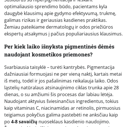
optimaliausio sprendimo būdo, pacientams kyla
daugybė klausimų apie gydymo efektyvumą, trukmę,
galimas rizikas ir geriausias kasdienes praktikas.
Žemiau pateikiame dermatologų ir odos priežiūros
ekspertų atsakymus į pačius populiariausius klausimus.
Per kiek laiko išnyksta pigmentinės dėmės
naudojant kosmetikos priemones?
Svarbiausia taisyklė – turėti kantrybės. Pigmentacija
dažniausiai formuojasi ne per vieną naktį, kartais metai
iš metų, todėl ir jos pašalinimas reikalauja laiko. Odos
ląstelių natūralaus atsinaujinimo ciklas trunka apie 28
dienas, o su amžiumi šis procesas dar labiau lėtėja.
Naudojant aktyvius šviesinančius ingredientus, tokius
kaip vitaminas C, niacinamidas ar retinolis, pirmuosius
teigiamus pokyčius galima pastebėti ne anksčiau kaip
po
4-8 savaičių
nuoseklaus kasdienio naudojimo.