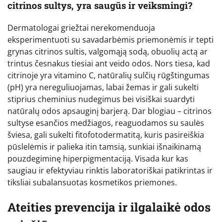
citrinos sultys, yra saugūs ir veiksmingi?
Dermatologai griežtai nerekomenduoja
eksperimentuoti su savadarbėmis priemonėmis ir tepti
grynas citrinos sultis, valgomąją sodą, obuolių actą ar
trintus česnakus tiesiai ant veido odos. Nors tiesa, kad
citrinoje yra vitamino C, natūralių sulčių rūgštingumas
(pH) yra nereguliuojamas, labai žemas ir gali sukelti
stiprius cheminius nudegimus bei visiškai suardyti
natūralų odos apsauginį barjerą. Dar blogiau – citrinos
sultyse esančios medžiagos, reaguodamos su saulės
šviesa, gali sukelti fitofotodermatitą, kuris pasireiškia
pūslelėmis ir palieka itin tamsią, sunkiai išnaikinamą
pouzdegiminę hiperpigmentaciją. Visada kur kas
saugiau ir efektyviau rinktis laboratoriškai patikrintas ir
tiksliai subalansuotas kosmetikos priemones.
Ateities prevencija ir ilgalaikė odos