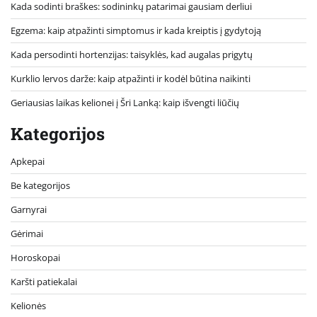
Kada sodinti braškes: sodininkų patarimai gausiam derliui
Egzema: kaip atpažinti simptomus ir kada kreiptis į gydytoją
Kada persodinti hortenzijas: taisyklės, kad augalas prigytų
Kurklio lervos darže: kaip atpažinti ir kodėl būtina naikinti
Geriausias laikas kelionei į Šri Lanką: kaip išvengti liūčių
Kategorijos
Apkepai
Be kategorijos
Garnyrai
Gėrimai
Horoskopai
Karšti patiekalai
Kelionės