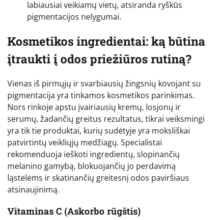
labiausiai veikiamų vietų, atsiranda ryškūs
pigmentacijos nelygumai.
Kosmetikos ingredientai: ką būtina
įtraukti į odos priežiūros rutiną?
Vienas iš pirmųjų ir svarbiausių žingsnių kovojant su
pigmentacija yra tinkamos kosmetikos parinkimas.
Nors rinkoje apstu įvairiausių kremų, losjonų ir
serumų, žadančių greitus rezultatus, tikrai veiksmingi
yra tik tie produktai, kurių sudėtyje yra moksliškai
patvirtintų veikliųjų medžiagų. Specialistai
rekomenduoja ieškoti ingredientų, slopinančių
melanino gamybą, blokuojančių jo perdavimą
ląstelėms ir skatinančių greitesnį odos paviršiaus
atsinaujinimą.
Vitaminas C (Askorbo rūgštis)