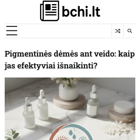
Skip
to
content
Pigmentinės dėmės ant veido: kaip
jas efektyviai išnaikinti?