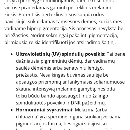
jos yra pernelyg stimuliuojamos, tam tikrose odos
vietose pradedamas gaminti perteklinis melanino
kiekis. Būtent šis perteklius ir susikaupia odos
paviršiuje, sukurdamas tamsesnes dėmes, kurias mes
vadiname hiperpigmentacija. Šis procesas nevyksta be
priežasties. Norint sėkmingai pašalinti pigmentaciją,
pirmiausia reikia identifikuoti jos atsiradimo šaltinį.
Ultravioletinių (UV) spindulių poveikis:
Tai bene
dažniausia pigmentinių dėmių, dar vadinamų
saulės dėmėmis arba senatviniu lentigo,
priežastis. Nesaikingas buvimas saulėje be
apsaugos priemonių ar lankymasis soliariumuose
skatina intensyvią melanino gamybą, nes oda
tokiu būdu bando apsisaugoti nuo žalingo
spinduliuotės poveikio ir DNR pažeidimų.
Hormoniniai svyravimai:
Melazma (arba
chloazma) yra specifinė ir gana sunkiai įveikiama
pigmentacijos forma, tiesiogiai susijusi su