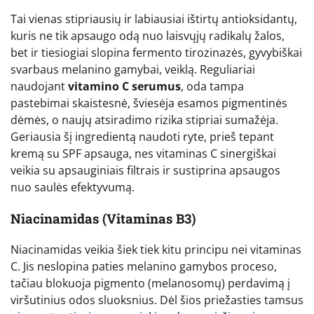
Tai vienas stipriausių ir labiausiai ištirtų antioksidantų,
kuris ne tik apsaugo odą nuo laisvųjų radikalų žalos,
bet ir tiesiogiai slopina fermento tirozinazės, gyvybiškai
svarbaus melanino gamybai, veiklą. Reguliariai
naudojant
vitamino C serumus
, oda tampa
pastebimai skaistesnė, šviesėja esamos pigmentinės
dėmės, o naujų atsiradimo rizika stipriai sumažėja.
Geriausia šį ingredientą naudoti ryte, prieš tepant
kremą su SPF apsauga, nes vitaminas C sinergiškai
veikia su apsauginiais filtrais ir sustiprina apsaugos
nuo saulės efektyvumą.
Niacinamidas (Vitaminas B3)
Niacinamidas veikia šiek tiek kitu principu nei vitaminas
C. Jis neslopina paties melanino gamybos proceso,
tačiau blokuoja pigmento (melanosomų) perdavimą į
viršutinius odos sluoksnius. Dėl šios priežasties tamsus