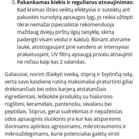
Pakankamas kiekis ir reguliarus atnaujinimas:
Kad kremas išties veiktų efektyviai ir suteiktų ant
pakuotės nurodytą apsaugos lygį, jo reikia užtepti
tikrai nemažai (specialistai rekomenduoja
maždaug dviejų pirštų ilgių taisyklę, skirtą
padengti visam veidui ir kaklui). Būnant atvirame
lauke, atostogaujant prie vandens ar intensyviai
prakaituojant, UV filtrų apsaugą privalu atnaujinti
ne rečiau kaip kas 2 valandas.
Galiausiai, norint išlaikyti sveiką, stiprią ir švytinčią odą,
verta savo kasdienę rutiną maksimaliai praturtinti giliai
drėkinančiais bei odos barjerą atstatančiais
ingredientais. Ieškokite produktų su hialurono
rūgštimi, keramidais, pantenoliu, skvalanu bei
peptidais. Stiprus, gerai sudrėkintas ir nepažeistas
odos apsauginis sluoksnis yra kur kas atsparesnis
išoriniams aplinkos agresoriams, mikrotraumoms ir
mikrouždegimams, kurie potencialiai galėtų virsti