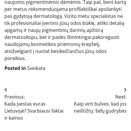
naujomis pigmentinėmis dėmėmis. Taip pat, bent kartą
per metus rekomenduojama profilaktiškai apsilankyti
pas gydytoją dermatologą. Vizito metu specialistas ne
tik profesionaliai įvertins jūsų odos būklę, atliks detalią
apgamų ir naujų pigmentinių darinių apžiūrą
dermatoskopu, bet ir padės išmintingai pakoreguoti
naudojamų kosmetikos priemonių krepšelį,
atsižvelgiant į nuolat besikeičiančius jūsų odos
poreikius.
Posted in
Sveikata
Navigacija
Previous:
Next:
tarp
Kada įvestas euras
Kaip virti bulves, kad jos
įrašų
Lietuvoje? Svarbiausi faktai
neištižtų: šefų gudrybės
ir kainos