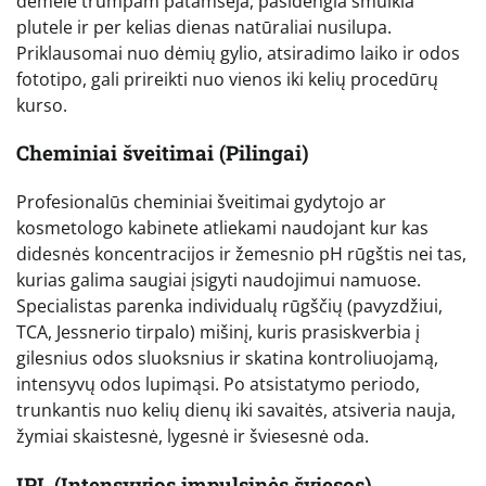
dėmelė trumpam patamsėja, pasidengia smulkia
plutele ir per kelias dienas natūraliai nusilupa.
Priklausomai nuo dėmių gylio, atsiradimo laiko ir odos
fototipo, gali prireikti nuo vienos iki kelių procedūrų
kurso.
Cheminiai šveitimai (Pilingai)
Profesionalūs cheminiai šveitimai gydytojo ar
kosmetologo kabinete atliekami naudojant kur kas
didesnės koncentracijos ir žemesnio pH rūgštis nei tas,
kurias galima saugiai įsigyti naudojimui namuose.
Specialistas parenka individualų rūgščių (pavyzdžiui,
TCA, Jessnerio tirpalo) mišinį, kuris prasiskverbia į
gilesnius odos sluoksnius ir skatina kontroliuojamą,
intensyvų odos lupimąsi. Po atsistatymo periodo,
trunkantis nuo kelių dienų iki savaitės, atsiveria nauja,
žymiai skaistesnė, lygesnė ir šviesesnė oda.
IPL (Intensyvios impulsinės šviesos)