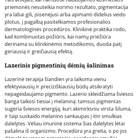
priemonės nesuteikia norimo rezultato, pigmentacija
yra labai gili, įsisenėjusi arba apimanti didelius veido
plotus, į pagalbą pasitelkiamos profesionalios
dermatologinės procedūros. Klinikinė praktika rodo,
kad kombinuotas požiūris, kai namų priežiūra
derinama su klinikinėmis metodikomis, duoda patį
geriausią ir greičiausią efektą.
Lazerinis pigmentinių dėmių šalinimas
Lazerinė terapija šiandien yra laikoma vienu
efektyviausių ir preciziškiausių būdų atsikratyti
nepageidaujamo pigmento. Lazerio skleidžiama šviesos
banga taikosi tiesiai į melaniną: tamsus pigmentas
sugeria šviesos energiją, kuri akimirksniu virsta šiluma,
ir taip suskaido melanino sankaupas į itin smulkias
dalelytes. Vėliau imuninė sistema šias dalelytes lėtai
pašalina iš organizmo. Procedūra yra greita, o po jos