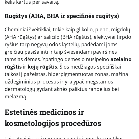
kelis kartus per savaitę.
Rūgštys (AHA, BHA ir specifinės rūgštys)
Cheminiai šveitikliai, tokie kaip glikolio, pieno, migdolų
(AHA rūgštys) ar salicilo (BHA rūgštis), efektyviai tirpdo
ryšius tarp negyvų odos ląstelių, padėdami joms
greičiau pasišalinti ir taip šviesindami paviršines
tamsias dėmes. Ypatingo dėmesio nusipelno
azelaino
rūgštis
ir
kojų rūgštis
. Šios medžiagos specifiškai
taikosi į pažeistas, hiperpigmentuotas zonas, mažina
uždegiminius procesus ir yra ypač mėgstamos
dermatologų gydant aknės paliktus randelius bei
melazmą.
Estetinės medicinos ir
kosmetologijos procedūros
Tais atvejais, kai namuose naudojamos kosmetikos