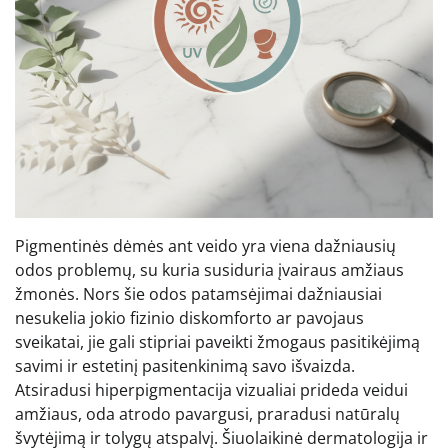
Pigmentinės dėmės ant veido yra viena dažniausių
odos problemų, su kuria susiduria įvairaus amžiaus
žmonės. Nors šie odos patamsėjimai dažniausiai
nesukelia jokio fizinio diskomforto ar pavojaus
sveikatai, jie gali stipriai paveikti žmogaus pasitikėjimą
savimi ir estetinį pasitenkinimą savo išvaizda.
Atsiradusi hiperpigmentacija vizualiai prideda veidui
amžiaus, oda atrodo pavargusi, praradusi natūralų
švytėjimą ir tolygų atspalvį. Šiuolaikinė dermatologija ir