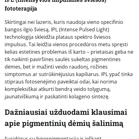
fototerapija
Skirtingai nei lazeris, kuris naudoja vieno specifinio
bangos ilgio šviesą, IPL (Intense Pulsed Light)
technologija skleidžia plataus spektro šviesos
impulsus. Tai leidžia vienos procedūros metu spręsti
kelias estetines problemas iš karto – prietaisas geba ne
tik naikinti paviršines saulės sukeltas pigmentines
dėmes, bet ir mažinti veido raudonį, rožinės
simptomus ar sutrūkinėjusius kapiliarus. IPL ypač tinka
stipraus fotosenėjimo paveiktai odai, kai norima
kompleksiškai atkurti bendrą veido tolygumą,
jaunatviškumą ir paskatinti kolageno sintezę.
Dažniausiai užduodami klausimai
apie pigmentinių dėmių šalinimą
Susidūrus su hiperpigmentacija ir ieškant