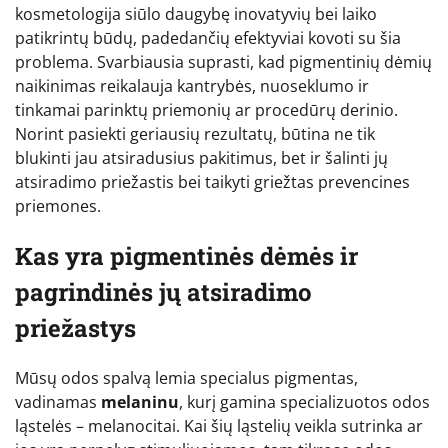
kosmetologija siūlo daugybę inovatyvių bei laiko
patikrintų būdų, padedančių efektyviai kovoti su šia
problema. Svarbiausia suprasti, kad pigmentinių dėmių
naikinimas reikalauja kantrybės, nuoseklumo ir
tinkamai parinktų priemonių ar procedūrų derinio.
Norint pasiekti geriausių rezultatų, būtina ne tik
blukinti jau atsiradusius pakitimus, bet ir šalinti jų
atsiradimo priežastis bei taikyti griežtas prevencines
priemones.
Kas yra pigmentinės dėmės ir
pagrindinės jų atsiradimo
priežastys
Mūsų odos spalvą lemia specialus pigmentas,
vadinamas
melaninu
, kurį gamina specializuotos odos
ląstelės – melanocitai. Kai šių ląstelių veikla sutrinka ar