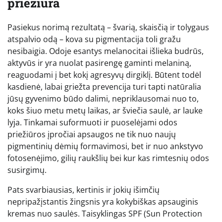
priežiūra
Pasiekus norimą rezultatą – švarią, skaisčią ir tolygaus
atspalvio odą – kova su pigmentacija toli gražu
nesibaigia. Odoje esantys melanocitai išlieka budrūs,
aktyvūs ir yra nuolat pasirengę gaminti melaniną,
reaguodami į bet kokį agresyvų dirgiklį. Būtent todėl
kasdienė, labai griežta prevencija turi tapti natūralia
jūsų gyvenimo būdo dalimi, nepriklausomai nuo to,
koks šiuo metu metų laikas, ar šviečia saulė, ar lauke
lyja. Tinkamai suformuoti ir puoselėjami odos
priežiūros įpročiai apsaugos ne tik nuo naujų
pigmentinių dėmių formavimosi, bet ir nuo ankstyvo
fotosenėjimo, gilių raukšlių bei kur kas rimtesnių odos
susirgimų.
Pats svarbiausias, kertinis ir jokių išimčių
nepripažįstantis žingsnis yra kokybiškas apsauginis
kremas nuo saulės. Taisyklingas SPF (Sun Protection