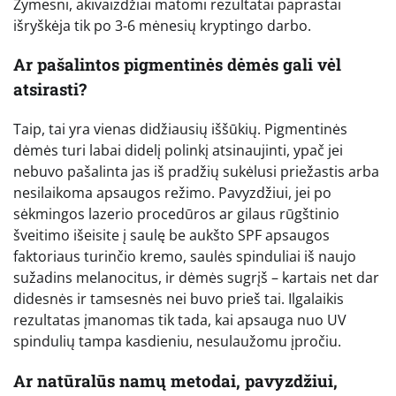
Žymesni, akivaizdžiai matomi rezultatai paprastai
išryškėja tik po 3-6 mėnesių kryptingo darbo.
Ar pašalintos pigmentinės dėmės gali vėl
atsirasti?
Taip, tai yra vienas didžiausių iššūkių. Pigmentinės
dėmės turi labai didelį polinkį atsinaujinti, ypač jei
nebuvo pašalinta jas iš pradžių sukėlusi priežastis arba
nesilaikoma apsaugos režimo. Pavyzdžiui, jei po
sėkmingos lazerio procedūros ar gilaus rūgštinio
šveitimo išeisite į saulę be aukšto SPF apsaugos
faktoriaus turinčio kremo, saulės spinduliai iš naujo
sužadins melanocitus, ir dėmės sugrįš – kartais net dar
didesnės ir tamsesnės nei buvo prieš tai. Ilgalaikis
rezultatas įmanomas tik tada, kai apsauga nuo UV
spindulių tampa kasdieniu, nesulaužomu įpročiu.
Ar natūralūs namų metodai, pavyzdžiui,