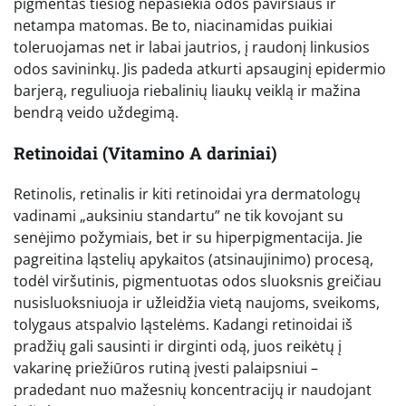
pigmentas tiesiog nepasiekia odos paviršiaus ir
netampa matomas. Be to, niacinamidas puikiai
toleruojamas net ir labai jautrios, į raudonį linkusios
odos savininkų. Jis padeda atkurti apsauginį epidermio
barjerą, reguliuoja riebalinių liaukų veiklą ir mažina
bendrą veido uždegimą.
Retinoidai (Vitamino A dariniai)
Retinolis, retinalis ir kiti retinoidai yra dermatologų
vadinami „auksiniu standartu” ne tik kovojant su
senėjimo požymiais, bet ir su hiperpigmentacija. Jie
pagreitina ląstelių apykaitos (atsinaujinimo) procesą,
todėl viršutinis, pigmentuotas odos sluoksnis greičiau
nusisluoksniuoja ir užleidžia vietą naujoms, sveikoms,
tolygaus atspalvio ląstelėms. Kadangi retinoidai iš
pradžių gali sausinti ir dirginti odą, juos reikėtų į
vakarinę priežiūros rutiną įvesti palaipsniui –
pradedant nuo mažesnių koncentracijų ir naudojant