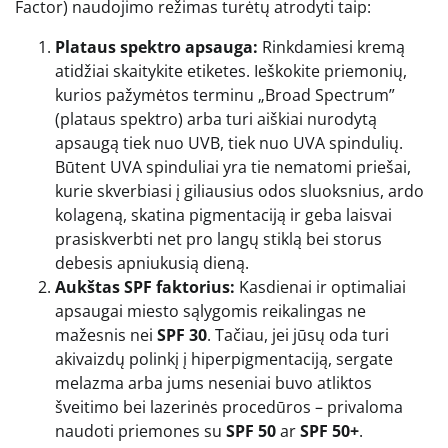
Factor) naudojimo režimas turėtų atrodyti taip:
Plataus spektro apsauga:
Rinkdamiesi kremą
atidžiai skaitykite etiketes. Ieškokite priemonių,
kurios pažymėtos terminu „Broad Spectrum”
(plataus spektro) arba turi aiškiai nurodytą
apsaugą tiek nuo UVB, tiek nuo UVA spindulių.
Būtent UVA spinduliai yra tie nematomi priešai,
kurie skverbiasi į giliausius odos sluoksnius, ardo
kolageną, skatina pigmentaciją ir geba laisvai
prasiskverbti net pro langų stiklą bei storus
debesis apniukusią dieną.
Aukštas SPF faktorius:
Kasdienai ir optimaliai
apsaugai miesto sąlygomis reikalingas ne
mažesnis nei
SPF 30
. Tačiau, jei jūsų oda turi
akivaizdų polinkį į hiperpigmentaciją, sergate
melazma arba jums neseniai buvo atliktos
šveitimo bei lazerinės procedūros – privaloma
naudoti priemones su
SPF 50
ar
SPF 50+
.