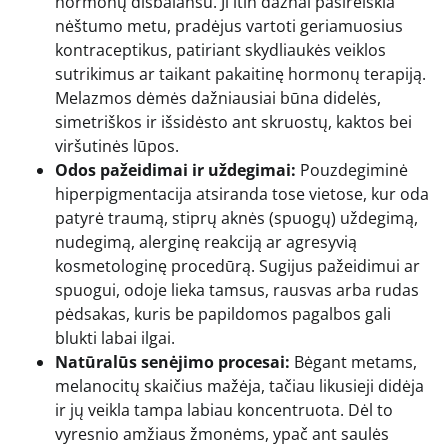
hormonų disbalansu. Ji itin dažnai pasireiškia
nėštumo metu, pradėjus vartoti geriamuosius
kontraceptikus, patiriant skydliaukės veiklos
sutrikimus ar taikant pakaitinę hormonų terapiją.
Melazmos dėmės dažniausiai būna didelės,
simetriškos ir išsidėsto ant skruostų, kaktos bei
viršutinės lūpos.
Odos pažeidimai ir uždegimai:
Pouzdegiminė
hiperpigmentacija atsiranda tose vietose, kur oda
patyrė traumą, stiprų aknės (spuogų) uždegimą,
nudegimą, alerginę reakciją ar agresyvią
kosmetologinę procedūrą. Sugijus pažeidimui ar
spuogui, odoje lieka tamsus, rausvas arba rudas
pėdsakas, kuris be papildomos pagalbos gali
blukti labai ilgai.
Natūralūs senėjimo procesai:
Bėgant metams,
melanocitų skaičius mažėja, tačiau likusieji didėja
ir jų veikla tampa labiau koncentruota. Dėl to
vyresnio amžiaus žmonėms, ypač ant saulės