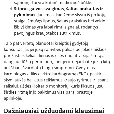
sąmonę. Tai yra kritinė medicininė būklė.
Stiprus galvos svaigimas, šaltas prakaitas ir
pykinimas:
Jausmas, kad žemė slysta iš po kojų,
staiga išmušęs lipnus, šaltas prakaitas bei veido
išblyškimas yra labai rimti signalai, rodantys
pavojingus kraujotakos sutrikimus.
Taip pat vertėtų planuotai kreiptis į gydytoją
konsultacijai, jei jūsų ramybės pulsas be jokios aiškios
priežasties kelias dienas iš eilės nuolat viršija šimtą ar
daugiau dūžių per minutę, net jei ir nejaučiate jokių kitų
aukščiau išvardintų blogų simptomų. Gydytojas
kardiologas atliks elektrokardiogramą (EKG), paskirs
skydliaukės bei kitus reikiamus kraujo tyrimus ir, esant
reikalui, uždės Holterio monitorių, kuris fiksuos jūsų
širdies ritmą ir jo pakitimus visą parą įprastoje
aplinkoje.
Dažniausiai užduodami klausimai