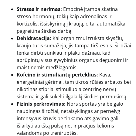
Stresas ir nerimas:
Emocinė įtampa skatina
streso hormonų, tokių kaip adrenalinas ir
kortizolis, išsiskyrimą į kraują, o tai automatiškai
pagreitina širdies darbą.
Dehidratacija:
Kai organizmui trūksta skysčių,
kraujo tūris sumažėja, jis tampa tirštesnis. Širdžiai
tenka dirbti sunkiau ir plakti dažniau, kad
aprūpintų visus gyvybinius organus deguonimi ir
maistinėmis medžiagomis.
Kofeino ir stimuliantų perteklius:
Kava,
energetiniai gėrimai, tam tikros rūšies arbatos bei
nikotinas stipriai stimuliuoja centrinę nervų
sistemą ir gali sukelti ilgalaikį širdies permušimą.
Fizinis perkrovimas:
Nors sportas yra be galo
naudingas širdžiai, netaisyklingas ar pernelyg
intensyvus krūvis be tinkamo atsigavimo gali
išlaikyti aukštą pulsą net ir praėjus kelioms
valandoms po treniruotės.