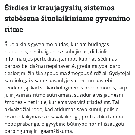
Širdies ir kraujagyslių sistemos
stebėsena šiuolaikiniame gyvenimo
ritme
Šiuolaikinis gyvenimo būdas, kuriam būdingas
nuolatinis, nesibaigiantis skubėjimas, didžiulis
informacijos perteklius, įtampos kupinas sėdimas
darbas bei dažnai nepilnavertė, greita mityba, daro
tiesiog milžinišką spaudimą žmogaus širdžiai. Gydytojai
kardiologai visame pasaulyje su nerimu pastebi
tendenciją, kad su kardiologinėmis problemomis, tarp
jų ir įvairiais ritmo sutrikimais, susiduria vis jaunesni
žmonės – net ir tie, kuriems vos virš trisdešimt. Tai
akivaizdžiai rodo, kad atidumas savo kūnui, poilsio
režimo laikymasis ir savalaikė ligų profilaktika tampa
nebe prabanga, o gyvybine būtinybe norint išsaugoti
darbingumą ir ilgaamžiškumą.