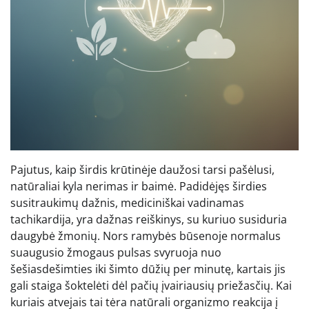
Pajutus, kaip širdis krūtinėje daužosi tarsi pašėlusi,
natūraliai kyla nerimas ir baimė. Padidėjęs širdies
susitraukimų dažnis, mediciniškai vadinamas
tachikardija, yra dažnas reiškinys, su kuriuo susiduria
daugybė žmonių. Nors ramybės būsenoje normalus
suaugusio žmogaus pulsas svyruoja nuo
šešiasdešimties iki šimto dūžių per minutę, kartais jis
gali staiga šoktelėti dėl pačių įvairiausių priežasčių. Kai
kuriais atvejais tai tėra natūrali organizmo reakcija į