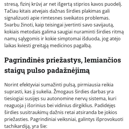
stresą, fizinį krūvį ar net išgertą stiprios kavos puodelį.
Tačiau kitais atvejais dažnas širdies plakimas gali
signalizuoti apie rimtesnes sveikatos problemas.
Svarbu žinoti, kaip teisingai įvertinti savo savijautą,
kokiais metodais galima saugiai nuraminti širdies ritmą
namų sąlygomis ir kokie simptomai išduoda, jog atėjo
laikas kviesti greitąją medicinos pagalbą.
Pagrindinės priežastys, lemiančios
staigų pulso padažnėjimą
Norint efektyviai sumažinti pulsą, pirmiausia reikia
suprasti, kas jį sukelia. Žmogaus širdies darbas yra
tiesiogiai susijęs su autonomine nervų sistema, kuri
reaguoja į išorinius bei vidinius dirgiklius. Padidėjęs
širdies susitraukimų dažnis retai atsiranda be jokios
priežasties. Pagrindiniai veiksniai, galintys išprovokuoti
tachikardiją, yra šie: