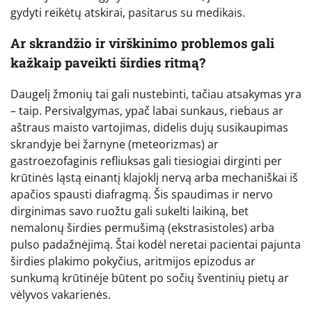
gydyti reikėtų atskirai, pasitarus su medikais.
Ar skrandžio ir virškinimo problemos gali
kažkaip paveikti širdies ritmą?
Daugelį žmonių tai gali nustebinti, tačiau atsakymas yra
– taip. Persivalgymas, ypač labai sunkaus, riebaus ar
aštraus maisto vartojimas, didelis dujų susikaupimas
skrandyje bei žarnyne (meteorizmas) ar
gastroezofaginis refliuksas gali tiesiogiai dirginti per
krūtinės ląstą einantį klajoklį nervą arba mechaniškai iš
apačios spausti diafragmą. Šis spaudimas ir nervo
dirginimas savo ruožtu gali sukelti laikiną, bet
nemalonų širdies permušimą (ekstrasistoles) arba
pulso padažnėjimą. Štai kodėl neretai pacientai pajunta
širdies plakimo pokyčius, aritmijos epizodus ar
sunkumą krūtinėje būtent po sočių šventinių pietų ar
vėlyvos vakarienės.