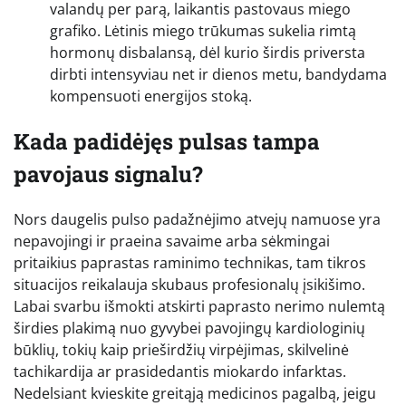
valandų per parą, laikantis pastovaus miego
grafiko. Lėtinis miego trūkumas sukelia rimtą
hormonų disbalansą, dėl kurio širdis priversta
dirbti intensyviau net ir dienos metu, bandydama
kompensuoti energijos stoką.
Kada padidėjęs pulsas tampa
pavojaus signalu?
Nors daugelis pulso padažnėjimo atvejų namuose yra
nepavojingi ir praeina savaime arba sėkmingai
pritaikius paprastas raminimo technikas, tam tikros
situacijos reikalauja skubaus profesionalų įsikišimo.
Labai svarbu išmokti atskirti paprasto nerimo nulemtą
širdies plakimą nuo gyvybei pavojingų kardiologinių
būklių, tokių kaip prieširdžių virpėjimas, skilvelinė
tachikardija ar prasidedantis miokardo infarktas.
Nedelsiant kvieskite greitąją medicinos pagalbą, jeigu