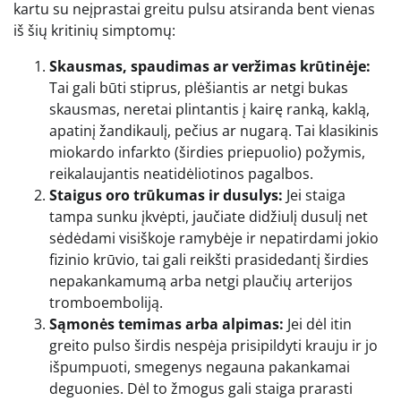
kartu su neįprastai greitu pulsu atsiranda bent vienas
iš šių kritinių simptomų:
Skausmas, spaudimas ar veržimas krūtinėje:
Tai gali būti stiprus, plėšiantis ar netgi bukas
skausmas, neretai plintantis į kairę ranką, kaklą,
apatinį žandikaulį, pečius ar nugarą. Tai klasikinis
miokardo infarkto (širdies priepuolio) požymis,
reikalaujantis neatidėliotinos pagalbos.
Staigus oro trūkumas ir dusulys:
Jei staiga
tampa sunku įkvėpti, jaučiate didžiulį dusulį net
sėdėdami visiškoje ramybėje ir nepatirdami jokio
fizinio krūvio, tai gali reikšti prasidedantį širdies
nepakankamumą arba netgi plaučių arterijos
tromboemboliją.
Sąmonės temimas arba alpimas:
Jei dėl itin
greito pulso širdis nespėja prisipildyti krauju ir jo
išpumpuoti, smegenys negauna pakankamai
deguonies. Dėl to žmogus gali staiga prarasti