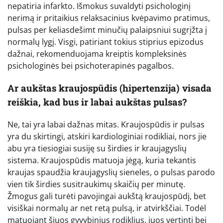
nepatiria infarkto. Išmokus suvaldyti psichologinį
nerimą ir pritaikius relaksacinius kvėpavimo pratimus,
pulsas per keliasdešimt minučių palaipsniui sugrįžta į
normalų lygį. Visgi, patiriant tokius stiprius epizodus
dažnai, rekomenduojama kreiptis kompleksinės
psichologinės bei psichoterapinės pagalbos.
Ar aukštas kraujospūdis (hipertenzija) visada
reiškia, kad bus ir labai aukštas pulsas?
Ne, tai yra labai dažnas mitas. Kraujospūdis ir pulsas
yra du skirtingi, atskiri kardiologiniai rodikliai, nors jie
abu yra tiesiogiai susiję su širdies ir kraujagyslių
sistema. Kraujospūdis matuoja jėgą, kuria tekantis
kraujas spaudžia kraujagyslių sieneles, o pulsas parodo
vien tik širdies susitraukimų skaičių per minutę.
Žmogus gali turėti pavojingai aukštą kraujospūdį, bet
visiškai normalų ar net retą pulsą, ir atvirkščiai. Todėl
matuojant šiuos gyvybinius rodiklius, juos vertinti bei