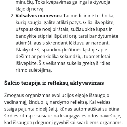
minučių. Toks kvėpavimas galingai aktyvuoja
klajoklį nervą.
Valsalvos manevras:
Tai medicininė technika,
kurią saugiai galite atlikti patys. Giliai įkvėpkite,
užspauskite nosį pirštais, sučiaupkite lūpas ir
bandykite stipriai išpūsti orą, tarsi bandytumėte
atkimšti ausis skrendant lėktuvu ar nardant.
Išlaikykite šį spaudimą krūtinės ląstoje apie
dešimt ar penkiolika sekundžių, tuomet lėtai
iškvėpkite. Šis veiksmas sukelia greitą širdies
ritmo sulėtėjimą.
Šalčio terapija ir refleksų aktyvavimas
Žmogaus organizmas evoliucijos eigoje išsaugojo
vadinamąjį žinduolių nardymo refleksą. Kai veidas
staiga pajunta didelį šaltį, kūnas automatiškai sulėtina
širdies ritmą ir susiaurina kraujagysles odos paviršiuje,
kad išsaugotų deguonį gyvybiškai svarbiems organams.