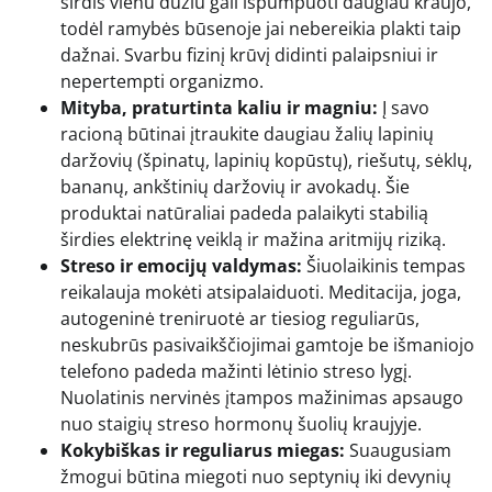
širdis vienu dūžiu gali išpumpuoti daugiau kraujo,
todėl ramybės būsenoje jai nebereikia plakti taip
dažnai. Svarbu fizinį krūvį didinti palaipsniui ir
nepertempti organizmo.
Mityba, praturtinta kaliu ir magniu:
Į savo
racioną būtinai įtraukite daugiau žalių lapinių
daržovių (špinatų, lapinių kopūstų), riešutų, sėklų,
bananų, ankštinių daržovių ir avokadų. Šie
produktai natūraliai padeda palaikyti stabilią
širdies elektrinę veiklą ir mažina aritmijų riziką.
Streso ir emocijų valdymas:
Šiuolaikinis tempas
reikalauja mokėti atsipalaiduoti. Meditacija, joga,
autogeninė treniruotė ar tiesiog reguliarūs,
neskubrūs pasivaikščiojimai gamtoje be išmaniojo
telefono padeda mažinti lėtinio streso lygį.
Nuolatinis nervinės įtampos mažinimas apsaugo
nuo staigių streso hormonų šuolių kraujyje.
Kokybiškas ir reguliarus miegas:
Suaugusiam
žmogui būtina miegoti nuo septynių iki devynių