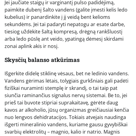
Jei jaučiate staigų ir varginantį pulso padidėjimą,
paimkite dubenį šalto vandens (galite įmesti kelis ledo
kubelius) ir panardinkite į jį veidą bent kelioms
sekundėms. Jei tai padaryti nepatogu ar esate darbe,
tiesiog uždėkite šaltą kompresą, drėgną rankšluostį
arba ledo pūslę ant veido, ypatingą dėmesį skirdami
zonai aplink akis ir nosį.
Skysčių balanso atkūrimas
Išgerkite didelę stiklinę vėsaus, bet ne ledinio vandens.
Vandens gėrimas lėtais, tolygiais gurkšniais gali padėti
fiziškai nuraminti stemplę ir skrandį, o tai taip pat
siunčia raminančius signalus nervų sistemai. Be to, jei
prieš tai buvote stipriai suprakaitavę, gėrėte daug
kavos ar alkoholio, jūsų organizmas greičiausiai kenčia
nuo lengvos dehidratacijos. Tokiais atvejais naudinga
išgerti mineralinio vandens, kuriame gausu gyvybiškai
svarbių elektrolitų – magnio, kalio ir natrio. Magnis