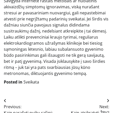
Savigyda internete rastais metodais ar nuolatinis
akivaizdžių simptomų ignoravimas, viską nurašant
stresui ar pavasariniam nuovargiui, gali nepastebimai
atvesti prie negrįžtamų padarinių sveikatai. Jei širdis vis
dažniau siunčia pavojaus signalus didindama
susitraukimų dažnį, nedelsiant atkreipkite į tai dėmesį.
Laiku atlikti prevenciniai kraujo tyrimai, reguliarus
elektrokardiogramos užrašymas klinikoje bei tiesiog
sąmoningas lėtesnio, labiau subalansuoto gyvenimo
būdo pasirinkimas gali išsaugoti ne tik gerą savijautą,
bet ir patį gyvenimą. Visada įsiklausykite į savo širdies
ritmą – juk tai yra pats svarbiausias jūsų kūno
metronomas, diktuojantis gyvenimo tempą.
Posted in
Sveikata
Navigacija
Previous:
Next:
tarp
Kaip parašyti puikų rašinį:
Kaip atsikratyti ŽPV?