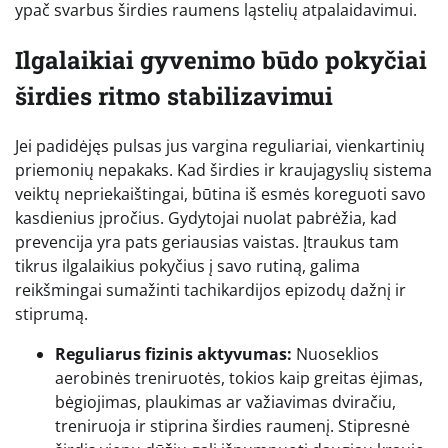
ypač svarbus širdies raumens ląstelių atpalaidavimui.
Ilgalaikiai gyvenimo būdo pokyčiai
širdies ritmo stabilizavimui
Jei padidėjęs pulsas jus vargina reguliariai, vienkartinių
priemonių nepakaks. Kad širdies ir kraujagyslių sistema
veiktų nepriekaištingai, būtina iš esmės koreguoti savo
kasdienius įpročius. Gydytojai nuolat pabrėžia, kad
prevencija yra pats geriausias vaistas. Įtraukus tam
tikrus ilgalaikius pokyčius į savo rutiną, galima
reikšmingai sumažinti tachikardijos epizodų dažnį ir
stiprumą.
Reguliarus fizinis aktyvumas:
Nuoseklios
aerobinės treniruotės, tokios kaip greitas ėjimas,
bėgiojimas, plaukimas ar važiavimas dviračiu,
treniruoja ir stiprina širdies raumenį. Stipresnė