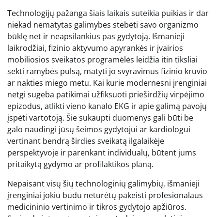
Technologijų pažanga šiais laikais suteikia puikias ir dar
niekad nematytas galimybes stebėti savo organizmo
būklę net ir neapsilankius pas gydytoją. Išmanieji
laikrodžiai, fizinio aktyvumo apyrankės ir įvairios
mobiliosios sveikatos programėlės leidžia itin tiksliai
sekti ramybės pulsą, matyti jo svyravimus fizinio krūvio
ar nakties miego metu. Kai kurie modernesni įrenginiai
netgi sugeba patikimai užfiksuoti prieširdžių virpėjimo
epizodus, atlikti vieno kanalo EKG ir apie galimą pavojų
įspėti vartotoją. Šie sukaupti duomenys gali būti be
galo naudingi jūsų šeimos gydytojui ar kardiologui
vertinant bendrą širdies sveikatą ilgalaikėje
perspektyvoje ir parenkant individualų, būtent jums
pritaikytą gydymo ar profilaktikos planą.
Nepaisant visų šių technologinių galimybių, išmanieji
įrenginiai jokiu būdu neturėtų pakeisti profesionalaus
medicininio vertinimo ir tikros gydytojo apžiūros.