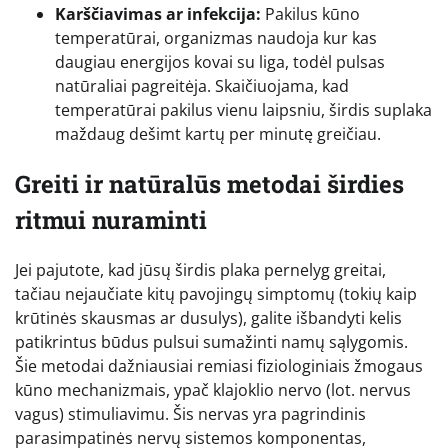
Karščiavimas ar infekcija:
Pakilus kūno
temperatūrai, organizmas naudoja kur kas
daugiau energijos kovai su liga, todėl pulsas
natūraliai pagreitėja. Skaičiuojama, kad
temperatūrai pakilus vienu laipsniu, širdis suplaka
maždaug dešimt kartų per minutę greičiau.
Greiti ir natūralūs metodai širdies
ritmui nuraminti
Jei pajutote, kad jūsų širdis plaka pernelyg greitai,
tačiau nejaučiate kitų pavojingų simptomų (tokių kaip
krūtinės skausmas ar dusulys), galite išbandyti kelis
patikrintus būdus pulsui sumažinti namų sąlygomis.
Šie metodai dažniausiai remiasi fiziologiniais žmogaus
kūno mechanizmais, ypač klajoklio nervo (lot. nervus
vagus) stimuliavimu. Šis nervas yra pagrindinis
parasimpatinės nervų sistemos komponentas,