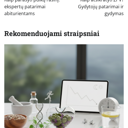
įrašų
ekspertų patarimai
Gydytojų patarimai ir
abiturientams
gydymas
Rekomenduojami straipsniai