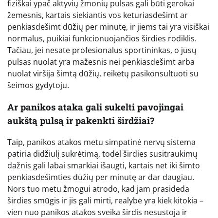
fiziškai ypač aktyvių žmonių pulsas gali būti gerokai
žemesnis, kartais siekiantis vos keturiasdešimt ar
penkiasdešimt dūžių per minutę, ir jiems tai yra visiškai
normalus, puikiai funkcionuojančios širdies rodiklis.
Tačiau, jei nesate profesionalus sportininkas, o jūsų
pulsas nuolat yra mažesnis nei penkiasdešimt arba
nuolat viršija šimtą dūžių, reikėtų pasikonsultuoti su
šeimos gydytoju.
Ar panikos ataka gali sukelti pavojingai
aukštą pulsą ir pakenkti širdžiai?
Taip, panikos atakos metu simpatinė nervų sistema
patiria didžiulį sukrėtimą, todėl širdies susitraukimų
dažnis gali labai smarkiai išaugti, kartais net iki šimto
penkiasdešimties dūžių per minutę ar dar daugiau.
Nors tuo metu žmogui atrodo, kad jam prasideda
širdies smūgis ir jis gali mirti, realybė yra kiek kitokia –
vien nuo panikos atakos sveika širdis nesustoja ir