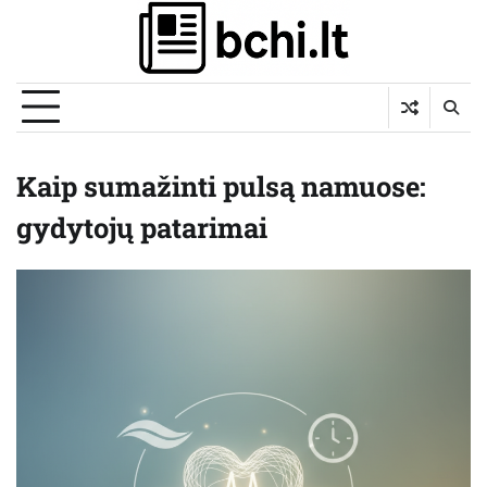
Skip
to
content
Kaip sumažinti pulsą namuose:
gydytojų patarimai