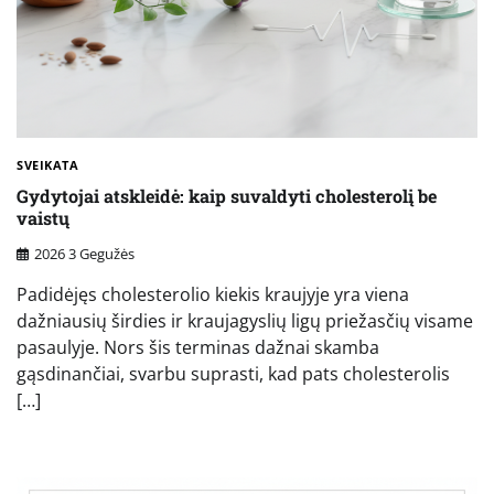
SVEIKATA
Gydytojai atskleidė: kaip suvaldyti cholesterolį be
vaistų
2026 3 Gegužės
Padidėjęs cholesterolio kiekis kraujyje yra viena
dažniausių širdies ir kraujagyslių ligų priežasčių visame
pasaulyje. Nors šis terminas dažnai skamba
gąsdinančiai, svarbu suprasti, kad pats cholesterolis
[…]