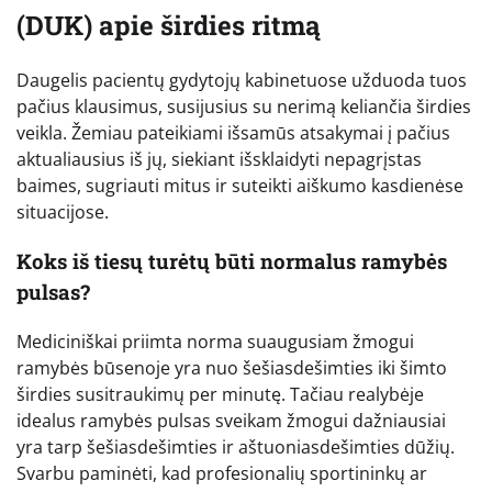
(DUK) apie širdies ritmą
Daugelis pacientų gydytojų kabinetuose užduoda tuos
pačius klausimus, susijusius su nerimą keliančia širdies
veikla. Žemiau pateikiami išsamūs atsakymai į pačius
aktualiausius iš jų, siekiant išsklaidyti nepagrįstas
baimes, sugriauti mitus ir suteikti aiškumo kasdienėse
situacijose.
Koks iš tiesų turėtų būti normalus ramybės
pulsas?
Mediciniškai priimta norma suaugusiam žmogui
ramybės būsenoje yra nuo šešiasdešimties iki šimto
širdies susitraukimų per minutę. Tačiau realybėje
idealus ramybės pulsas sveikam žmogui dažniausiai
yra tarp šešiasdešimties ir aštuoniasdešimties dūžių.
Svarbu paminėti, kad profesionalių sportininkų ar