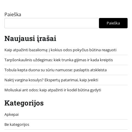
Paieška
Paieška
Naujausi įrašai
Kaip atpažinti bazaliomą: į kokius odos pokyčius būtina reaguoti
Tarpšonkaulinis uždegimas: kiek trunka gijimas ir kada kreiptis
Tobula kepta duona su sūriu namuose: paslaptis atskleista
Naktį vargina kosulys? Ekspertų patarimai, kaip įveikti
Moliuskai ant odos: kaip atpažinti ir kodėl būtina gydyti
Kategorijos
Apkepai
Be kategorijos