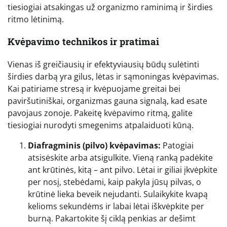
tiesiogiai atsakingas už organizmo raminimą ir širdies
ritmo lėtinimą.
Kvėpavimo technikos ir pratimai
Vienas iš greičiausių ir efektyviausių būdų sulėtinti
širdies darbą yra gilus, lėtas ir sąmoningas kvėpavimas.
Kai patiriame stresą ir kvėpuojame greitai bei
paviršutiniškai, organizmas gauna signalą, kad esate
pavojaus zonoje. Pakeitę kvėpavimo ritmą, galite
tiesiogiai nurodyti smegenims atpalaiduoti kūną.
Diafragminis (pilvo) kvėpavimas:
Patogiai
atsisėskite arba atsigulkite. Vieną ranką padėkite
ant krūtinės, kitą – ant pilvo. Lėtai ir giliai įkvėpkite
per nosį, stebėdami, kaip pakyla jūsų pilvas, o
krūtinė lieka beveik nejudanti. Sulaikykite kvapą
kelioms sekundėms ir labai lėtai iškvėpkite per
burną. Pakartokite šį ciklą penkias ar dešimt