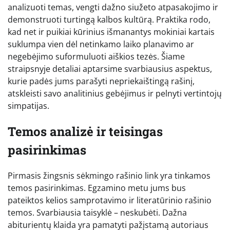
analizuoti temas, vengti dažno siužeto atpasakojimo ir
demonstruoti turtingą kalbos kultūrą. Praktika rodo,
kad net ir puikiai kūrinius išmanantys mokiniai kartais
suklumpa vien dėl netinkamo laiko planavimo ar
negebėjimo suformuluoti aiškios tezės. Šiame
straipsnyje detaliai aptarsime svarbiausius aspektus,
kurie padės jums parašyti nepriekaištingą rašinį,
atskleisti savo analitinius gebėjimus ir pelnyti vertintojų
simpatijas.
Temos analizė ir teisingas
pasirinkimas
Pirmasis žingsnis sėkmingo rašinio link yra tinkamos
temos pasirinkimas. Egzamino metu jums bus
pateiktos kelios samprotavimo ir literatūrinio rašinio
temos. Svarbiausia taisyklė – neskubėti. Dažna
abiturientų klaida yra pamatyti pažįstamą autoriaus