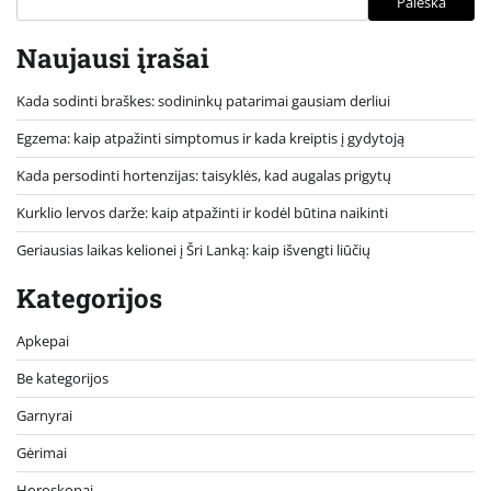
Paieška
Naujausi įrašai
Kada sodinti braškes: sodininkų patarimai gausiam derliui
Egzema: kaip atpažinti simptomus ir kada kreiptis į gydytoją
Kada persodinti hortenzijas: taisyklės, kad augalas prigytų
Kurklio lervos darže: kaip atpažinti ir kodėl būtina naikinti
Geriausias laikas kelionei į Šri Lanką: kaip išvengti liūčių
Kategorijos
Apkepai
Be kategorijos
Garnyrai
Gėrimai
Horoskopai