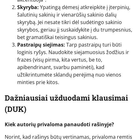
Skyryba:
Ypatingą dėmesį atkreipkite į įterpinių,
šalutinių sakinių ir vienarūšių sakinio dalių
skyrybą. Jei nesate tikri dėl sudėtingo sakinio
skyrybos, geriau jį suskaidykite į du trumpesnius,
bet gramatiškai teisingus sakinius.
Pastraipų siejimas:
Tarp pastraipų turi būti
loginis ryšys. Naudokite siejamuosius žodžius ir
frazes (visų pirma, kita vertus, be to,
apibendrinant, svarbu paminėti), kad
užtikrintumėte sklandų perėjimą nuo vienos
minties prie kitos.
Dažniausiai užduodami klausimai
(DUK)
Kiek autorių privaloma panaudoti rašinyje?
Norint, kad rašinys būtų vertinamas, privaloma remtis