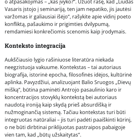
o atpasakojimas – „kas įvyko?“. Užuot rašę, kad „Liudas
Vasaris įstojo į seminariją, ten jam nepatiko, jis jautėsi
varžomas ir galiausiai išėjo“, rašykite apie vidinį poeto
konfliktą, pašaukimo ir prigimties dvilypumą,
remdamiesi konkrečiomis scenomis kaip įrodymais.
Konteksto integracija
Aukščiausio lygio rašiniuose literatūra niekada
neegzistuoja vakuume. Kontekstas – tai autoriaus
biografija, istorinė epocha, filosofinės idėjos, kultūrinė
aplinka. Pavyzdžiui, analizuojant Balio Sruogos „Dievų
mišką“, būtina paminėti Antrojo pasaulinio karo ir
koncentracijos stovyklų kontekstą bei autoriaus
naudotą ironiją kaip skydą prieš absurdišką ir
nužmoginančią sistemą. Tačiau kontekstas turi būti
integruotas natūraliai – jis turi padėti paaiškinti kūrinį,
o ne būti dirbtinai priklijuotas pastraipos pabaigoje
vien tam, kad „būtų užskaitytas“.