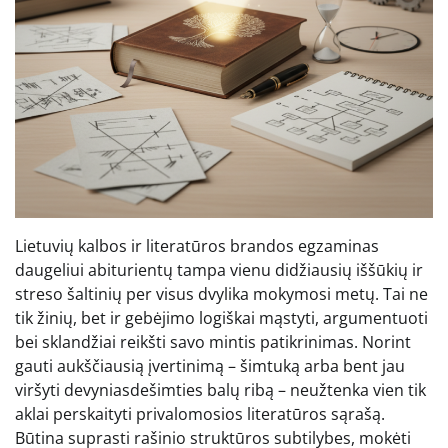
Lietuvių kalbos ir literatūros brandos egzaminas
daugeliui abiturientų tampa vienu didžiausių iššūkių ir
streso šaltinių per visus dvylika mokymosi metų. Tai ne
tik žinių, bet ir gebėjimo logiškai mąstyti, argumentuoti
bei sklandžiai reikšti savo mintis patikrinimas. Norint
gauti aukščiausią įvertinimą – šimtuką arba bent jau
viršyti devyniasdešimties balų ribą – neužtenka vien tik
aklai perskaityti privalomosios literatūros sąrašą.
Būtina suprasti rašinio struktūros subtilybes, mokėti