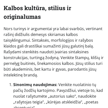
Kalbos kultūra, stilius ir
originalumas
Nors turinys ir argumentai yra labai svarbūs, vertinant
rašinį didžiulis dėmesys skiriamas kalbos
taisyklingumui. Sintaksės, morfologijos ir rašybos
klaidos gali drastiškai sumažinti jūsų galutinį balą.
Rašydami stenkitės naudoti įvairias sintaksines
konstrukcijas, turtingą žodyną. Venkite štampų, klišių ir
pernelyg buitinės, šnekamosios kalbos. Jūsų stilius turi
būti akademinis, bet kartu ir gyvas, parodantis jūsų
intelektinę brandą.
Sinonimų naudojimas:
Venkite nuolatinio tų
pačių žodžių kartojimo. Pavyzdžiui, vietoje to, kad
nuolat rašytumėte „autorius sako“, naudokite
„rašytojas teigia“, „kūrėjas atskleidžia“, „poetas
akcentuoja“.