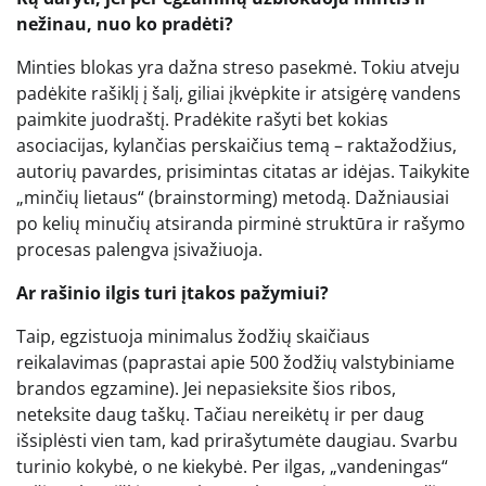
nežinau, nuo ko pradėti?
Minties blokas yra dažna streso pasekmė. Tokiu atveju
padėkite rašiklį į šalį, giliai įkvėpkite ir atsigėrę vandens
paimkite juodraštį. Pradėkite rašyti bet kokias
asociacijas, kylančias perskaičius temą – raktažodžius,
autorių pavardes, prisimintas citatas ar idėjas. Taikykite
„minčių lietaus“ (brainstorming) metodą. Dažniausiai
po kelių minučių atsiranda pirminė struktūra ir rašymo
procesas palengva įsivažiuoja.
Ar rašinio ilgis turi įtakos pažymiui?
Taip, egzistuoja minimalus žodžių skaičiaus
reikalavimas (paprastai apie 500 žodžių valstybiniame
brandos egzamine). Jei nepasieksite šios ribos,
neteksite daug taškų. Tačiau nereikėtų ir per daug
išsiplėsti vien tam, kad prirašytumėte daugiau. Svarbu
turinio kokybė, o ne kiekybė. Per ilgas, „vandeningas“