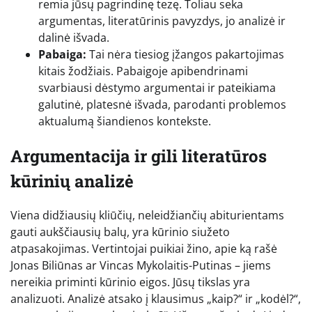
remia jūsų pagrindinę tezę. Toliau seka
argumentas, literatūrinis pavyzdys, jo analizė ir
dalinė išvada.
Pabaiga:
Tai nėra tiesiog įžangos pakartojimas
kitais žodžiais. Pabaigoje apibendrinami
svarbiausi dėstymo argumentai ir pateikiama
galutinė, platesnė išvada, parodanti problemos
aktualumą šiandienos kontekste.
Argumentacija ir gili literatūros
kūrinių analizė
Viena didžiausių kliūčių, neleidžiančių abiturientams
gauti aukščiausių balų, yra kūrinio siužeto
atpasakojimas. Vertintojai puikiai žino, apie ką rašė
Jonas Biliūnas ar Vincas Mykolaitis-Putinas – jiems
nereikia priminti kūrinio eigos. Jūsų tikslas yra
analizuoti. Analizė atsako į klausimus „kaip?“ ir „kodėl?“,