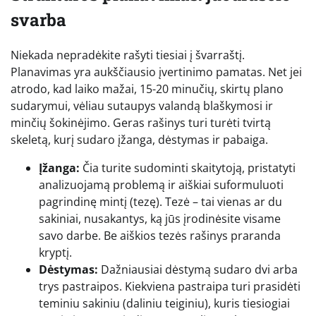
svarba
Niekada nepradėkite rašyti tiesiai į švarraštį.
Planavimas yra aukščiausio įvertinimo pamatas. Net jei
atrodo, kad laiko mažai, 15-20 minučių, skirtų plano
sudarymui, vėliau sutaupys valandą blaškymosi ir
minčių šokinėjimo. Geras rašinys turi turėti tvirtą
skeletą, kurį sudaro įžanga, dėstymas ir pabaiga.
Įžanga:
Čia turite sudominti skaitytoją, pristatyti
analizuojamą problemą ir aiškiai suformuluoti
pagrindinę mintį (tezę). Tezė – tai vienas ar du
sakiniai, nusakantys, ką jūs įrodinėsite visame
savo darbe. Be aiškios tezės rašinys praranda
kryptį.
Dėstymas:
Dažniausiai dėstymą sudaro dvi arba
trys pastraipos. Kiekviena pastraipa turi prasidėti
teminiu sakiniu (daliniu teiginiu), kuris tiesiogiai