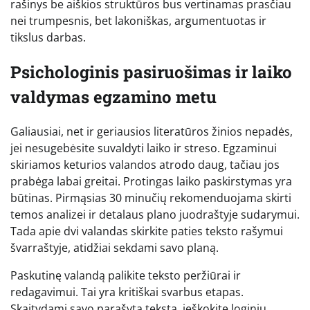
rašinys be aiškios struktūros bus vertinamas prasčiau
nei trumpesnis, bet lakoniškas, argumentuotas ir
tikslus darbas.
Psichologinis pasiruošimas ir laiko
valdymas egzamino metu
Galiausiai, net ir geriausios literatūros žinios nepadės,
jei nesugebėsite suvaldyti laiko ir streso. Egzaminui
skiriamos keturios valandos atrodo daug, tačiau jos
prabėga labai greitai. Protingas laiko paskirstymas yra
būtinas. Pirmąsias 30 minučių rekomenduojama skirti
temos analizei ir detalaus plano juodraštyje sudarymui.
Tada apie dvi valandas skirkite paties teksto rašymui
švarraštyje, atidžiai sekdami savo planą.
Paskutinę valandą palikite teksto peržiūrai ir
redagavimui. Tai yra kritiškai svarbus etapas.
Skaitydami savo parašytą tekstą, ieškokite loginių