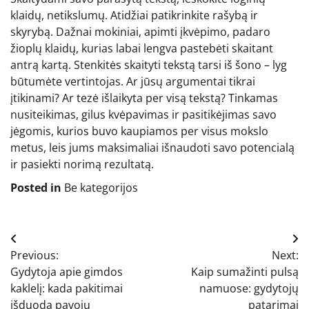
klaidų, netikslumų. Atidžiai patikrinkite rašybą ir
skyrybą. Dažnai mokiniai, apimti įkvėpimo, padaro
žioplų klaidų, kurias labai lengva pastebėti skaitant
antrą kartą. Stenkitės skaityti tekstą tarsi iš šono – lyg
būtumėte vertintojas. Ar jūsų argumentai tikrai
įtikinami? Ar tezė išlaikyta per visą tekstą? Tinkamas
nusiteikimas, gilus kvėpavimas ir pasitikėjimas savo
jėgomis, kurios buvo kaupiamos per visus mokslo
metus, leis jums maksimaliai išnaudoti savo potencialą
ir pasiekti norimą rezultatą.
Posted in
Be kategorijos
Navigacija
Previous:
Next:
tarp
Gydytoja apie gimdos
Kaip sumažinti pulsą
įrašų
kaklelį: kada pakitimai
namuose: gydytojų
išduoda pavojų
patarimai