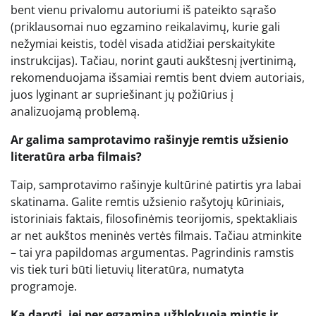
bent vienu privalomu autoriumi iš pateikto sąrašo
(priklausomai nuo egzamino reikalavimų, kurie gali
nežymiai keistis, todėl visada atidžiai perskaitykite
instrukcijas). Tačiau, norint gauti aukštesnį įvertinimą,
rekomenduojama išsamiai remtis bent dviem autoriais,
juos lyginant ar supriešinant jų požiūrius į
analizuojamą problemą.
Ar galima samprotavimo rašinyje remtis užsienio
literatūra arba filmais?
Taip, samprotavimo rašinyje kultūrinė patirtis yra labai
skatinama. Galite remtis užsienio rašytojų kūriniais,
istoriniais faktais, filosofinėmis teorijomis, spektakliais
ar net aukštos meninės vertės filmais. Tačiau atminkite
– tai yra papildomas argumentas. Pagrindinis ramstis
vis tiek turi būti lietuvių literatūra, numatyta
programoje.
Ką daryti, jei per egzaminą užblokuoja mintis ir