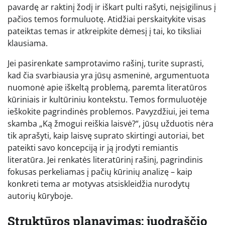
pavardę ar raktinį žodį ir iškart pulti rašyti, neįsigilinus į
pačios temos formuluotę. Atidžiai perskaitykite visas
pateiktas temas ir atkreipkite dėmesį į tai, ko tiksliai
klausiama.
Jei pasirenkate samprotavimo rašinį, turite suprasti,
kad čia svarbiausia yra jūsų asmeninė, argumentuota
nuomonė apie iškeltą problemą, paremta literatūros
kūriniais ir kultūriniu kontekstu. Temos formuluotėje
ieškokite pagrindinės problemos. Pavyzdžiui, jei tema
skamba „Ką žmogui reiškia laisvė?“, jūsų užduotis nėra
tik aprašyti, kaip laisvę suprato skirtingi autoriai, bet
pateikti savo koncepciją ir ją įrodyti remiantis
literatūra. Jei renkatės literatūrinį rašinį, pagrindinis
fokusas perkeliamas į pačių kūrinių analizę – kaip
konkreti tema ar motyvas atsiskleidžia nurodytų
autorių kūryboje.
Struktūros planavimas: juodraščio