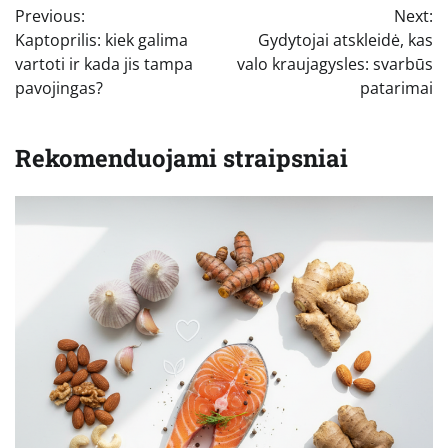
Previous:
Next:
tarp
Kaptoprilis: kiek galima
Gydytojai atskleidė, kas
įrašų
vartoti ir kada jis tampa
valo kraujagysles: svarbūs
pavojingas?
patarimai
Rekomenduojami straipsniai