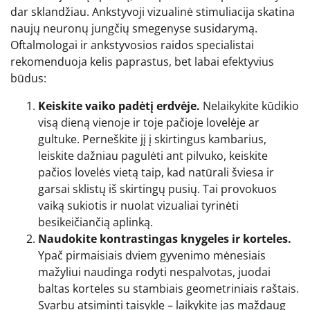
dar sklandžiau. Ankstyvoji vizualinė stimuliacija skatina
naujų neuronų jungčių smegenyse susidarymą.
Oftalmologai ir ankstyvosios raidos specialistai
rekomenduoja kelis paprastus, bet labai efektyvius
būdus:
Keiskite vaiko padėtį erdvėje.
Nelaikykite kūdikio
visą dieną vienoje ir toje pačioje lovelėje ar
gultuke. Perneškite jį į skirtingus kambarius,
leiskite dažniau pagulėti ant pilvuko, keiskite
pačios lovelės vietą taip, kad natūrali šviesa ir
garsai sklistų iš skirtingų pusių. Tai provokuos
vaiką sukiotis ir nuolat vizualiai tyrinėti
besikeičiančią aplinką.
Naudokite kontrastingas knygeles ir korteles.
Ypač pirmaisiais dviem gyvenimo mėnesiais
mažyliui naudinga rodyti nespalvotas, juodai
baltas korteles su stambiais geometriniais raštais.
Svarbu atsiminti taisyklę – laikykite jas maždaug