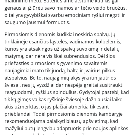
maitinimo metu. Būtent šiame atstume kūdikis gali
geriausiai įžiūrėti savo mamos ar tėčio veido bruožus,
o tai yra gyvybiškai svarbu emociniam ryšiui megzti ir
saugumo jausmui formuotis.
Pirmosiomis dienomis kūdikiai neskiria spalvų. Jų
tinklainėje esančios ląstelės, vadinamos kolbelėmis,
kurios yra atsakingos už spalvų suvokimą ir detalių
matymą, dar nėra visiškai subrendusios. Dėl šios
priežasties pirmosiomis gyvenimo savaitėmis
naujagimiai mato tik juodą, baltą ir įvairius pilkus
atspalvius. Be to, naujagimių akys yra itin jautrios
šviesai, nes jų vyzdžiai dar nespėja greitai susitraukti
reaguodami į ryškius spindulius. Gydytojai pastebi, kad
tik ką gimęs vaikas ryškioje šviesoje dažniausiai laiko
akis užmerktas, o jas plačiai atmerkia tik esant
prieblandai. Todėl pirmosiomis dienomis kambaryje
rekomenduojama palaikyti blausų apšvietimą, kad
mažyliui būtų lengviau adaptuotis prie naujos aplinkos