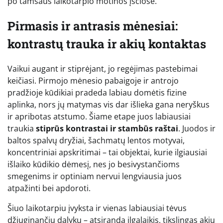
po tamsaus laikotarpio motinos įsčiose.
Pirmasis ir antrasis mėnesiai:
kontrastų trauka ir akių kontaktas
Vaikui augant ir stiprėjant, jo regėjimas pastebimai
keičiasi. Pirmojo mėnesio pabaigoje ir antrojo
pradžioje kūdikiai pradeda labiau domėtis fizine
aplinka, nors jų matymas vis dar išlieka gana neryškus
ir apribotas atstumo. Šiame etape juos labiausiai
traukia
stiprūs kontrastai ir stambūs raštai
. Juodos ir
baltos spalvų dryžiai, šachmatų lentos motyvai,
koncentriniai apskritimai – tai objektai, kurie ilgiausiai
išlaiko kūdikio dėmesį, nes jo besivystančioms
smegenims ir optiniam nervui lengviausia juos
atpažinti bei apdoroti.
Šiuo laikotarpiu įvyksta ir vienas labiausiai tėvus
džiuginančių dalykų – atsiranda ilgalaikis, tikslingas akių