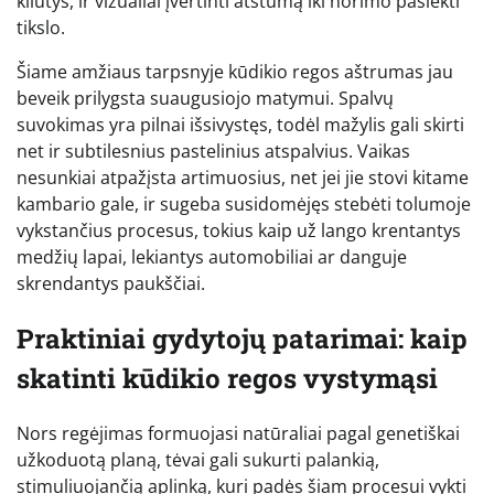
kliūtys, ir vizualiai įvertinti atstumą iki norimo pasiekti
tikslo.
Šiame amžiaus tarpsnyje kūdikio regos aštrumas jau
beveik prilygsta suaugusiojo matymui. Spalvų
suvokimas yra pilnai išsivystęs, todėl mažylis gali skirti
net ir subtilesnius pastelinius atspalvius. Vaikas
nesunkiai atpažįsta artimuosius, net jei jie stovi kitame
kambario gale, ir sugeba susidomėjęs stebėti tolumoje
vykstančius procesus, tokius kaip už lango krentantys
medžių lapai, lekiantys automobiliai ar danguje
skrendantys paukščiai.
Praktiniai gydytojų patarimai: kaip
skatinti kūdikio regos vystymąsi
Nors regėjimas formuojasi natūraliai pagal genetiškai
užkoduotą planą, tėvai gali sukurti palankią,
stimuliuojančią aplinką, kuri padės šiam procesui vykti