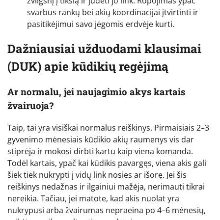
žvilgsnį į tikslą ir judėti jo link. Ropojimas ypač
svarbus rankų bei akių koordinacijai įtvirtinti ir
pasitikėjimui savo jėgomis erdvėje kurti.
Dažniausiai užduodami klausimai
(DUK) apie kūdikių regėjimą
Ar normalu, jei naujagimio akys kartais
žvairuoja?
Taip, tai yra visiškai normalus reiškinys. Pirmaisiais 2–3
gyvenimo mėnesiais kūdikio akių raumenys vis dar
stiprėja ir mokosi dirbti kartu kaip viena komanda.
Todėl kartais, ypač kai kūdikis pavargęs, viena akis gali
šiek tiek nukrypti į vidų link nosies ar išorę. Jei šis
reiškinys nedažnas ir ilgainiui mažėja, nerimauti tikrai
nereikia. Tačiau, jei matote, kad akis nuolat yra
nukrypusi arba žvairumas nepraeina po 4–6 mėnesių,