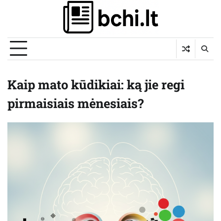
Skip
to
content
Kaip mato kūdikiai: ką jie regi
pirmaisiais mėnesiais?