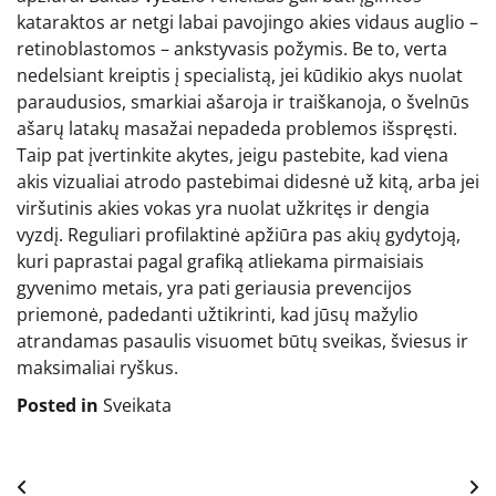
kataraktos ar netgi labai pavojingo akies vidaus auglio –
retinoblastomos – ankstyvasis požymis. Be to, verta
nedelsiant kreiptis į specialistą, jei kūdikio akys nuolat
paraudusios, smarkiai ašaroja ir traiškanoja, o švelnūs
ašarų latakų masažai nepadeda problemos išspręsti.
Taip pat įvertinkite akytes, jeigu pastebite, kad viena
akis vizualiai atrodo pastebimai didesnė už kitą, arba jei
viršutinis akies vokas yra nuolat užkritęs ir dengia
vyzdį. Reguliari profilaktinė apžiūra pas akių gydytoją,
kuri paprastai pagal grafiką atliekama pirmaisiais
gyvenimo metais, yra pati geriausia prevencijos
priemonė, padedanti užtikrinti, kad jūsų mažylio
atrandamas pasaulis visuomet būtų sveikas, šviesus ir
maksimaliai ryškus.
Posted in
Sveikata
Navigacija