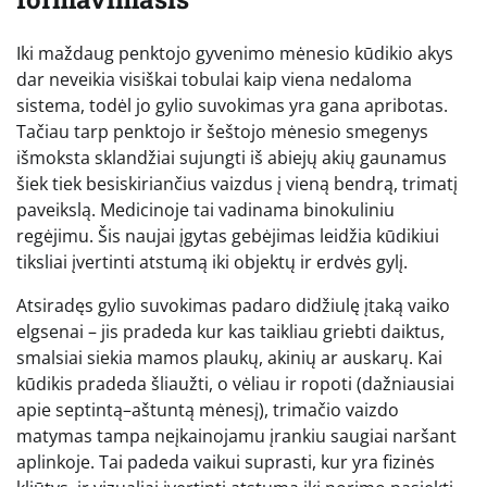
Iki maždaug penktojo gyvenimo mėnesio kūdikio akys
dar neveikia visiškai tobulai kaip viena nedaloma
sistema, todėl jo gylio suvokimas yra gana apribotas.
Tačiau tarp penktojo ir šeštojo mėnesio smegenys
išmoksta sklandžiai sujungti iš abiejų akių gaunamus
šiek tiek besiskiriančius vaizdus į vieną bendrą, trimatį
paveikslą. Medicinoje tai vadinama binokuliniu
regėjimu. Šis naujai įgytas gebėjimas leidžia kūdikiui
tiksliai įvertinti atstumą iki objektų ir erdvės gylį.
Atsiradęs gylio suvokimas padaro didžiulę įtaką vaiko
elgsenai – jis pradeda kur kas taikliau griebti daiktus,
smalsiai siekia mamos plaukų, akinių ar auskarų. Kai
kūdikis pradeda šliaužti, o vėliau ir ropoti (dažniausiai
apie septintą–aštuntą mėnesį), trimačio vaizdo
matymas tampa neįkainojamu įrankiu saugiai naršant
aplinkoje. Tai padeda vaikui suprasti, kur yra fizinės