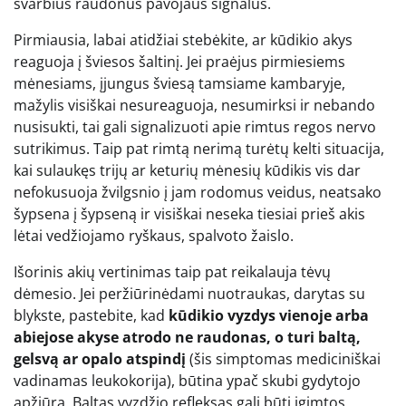
svarbius raudonus pavojaus signalus.
Pirmiausia, labai atidžiai stebėkite, ar kūdikio akys
reaguoja į šviesos šaltinį. Jei praėjus pirmiesiems
mėnesiams, įjungus šviesą tamsiame kambaryje,
mažylis visiškai nesureaguoja, nesumirksi ir nebando
nusisukti, tai gali signalizuoti apie rimtus regos nervo
sutrikimus. Taip pat rimtą nerimą turėtų kelti situacija,
kai sulaukęs trijų ar keturių mėnesių kūdikis vis dar
nefokusuoja žvilgsnio į jam rodomus veidus, neatsako
šypsena į šypseną ir visiškai neseka tiesiai prieš akis
lėtai vedžiojamo ryškaus, spalvoto žaislo.
Išorinis akių vertinimas taip pat reikalauja tėvų
dėmesio. Jei peržiūrinėdami nuotraukas, darytas su
blykste, pastebite, kad
kūdikio vyzdys vienoje arba
abiejose akyse atrodo ne raudonas, o turi baltą,
gelsvą ar opalo atspindį
(šis simptomas mediciniškai
vadinamas leukokorija), būtina ypač skubi gydytojo
apžiūra. Baltas vyzdžio refleksas gali būti įgimtos