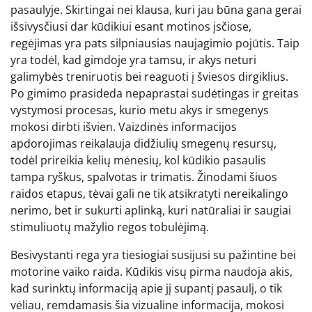
pasaulyje. Skirtingai nei klausa, kuri jau būna gana gerai
išsivysčiusi dar kūdikiui esant motinos įsčiose,
regėjimas yra pats silpniausias naujagimio pojūtis. Taip
yra todėl, kad gimdoje yra tamsu, ir akys neturi
galimybės treniruotis bei reaguoti į šviesos dirgiklius.
Po gimimo prasideda nepaprastai sudėtingas ir greitas
vystymosi procesas, kurio metu akys ir smegenys
mokosi dirbti išvien. Vaizdinės informacijos
apdorojimas reikalauja didžiulių smegenų resursų,
todėl prireikia kelių mėnesių, kol kūdikio pasaulis
tampa ryškus, spalvotas ir trimatis. Žinodami šiuos
raidos etapus, tėvai gali ne tik atsikratyti nereikalingo
nerimo, bet ir sukurti aplinką, kuri natūraliai ir saugiai
stimuliuotų mažylio regos tobulėjimą.
Besivystanti rega yra tiesiogiai susijusi su pažintine bei
motorine vaiko raida. Kūdikis visų pirma naudoja akis,
kad surinktų informaciją apie jį supantį pasaulį, o tik
vėliau, remdamasis šia vizualine informacija, mokosi