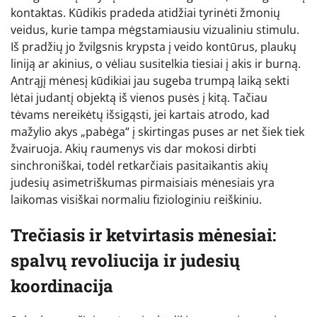
kontaktas. Kūdikis pradeda atidžiai tyrinėti žmonių
veidus, kurie tampa mėgstamiausiu vizualiniu stimulu.
Iš pradžių jo žvilgsnis krypsta į veido kontūrus, plaukų
liniją ar akinius, o vėliau susitelkia tiesiai į akis ir burną.
Antrąjį mėnesį kūdikiai jau sugeba trumpą laiką sekti
lėtai judantį objektą iš vienos pusės į kitą. Tačiau
tėvams nereikėtų išsigąsti, jei kartais atrodo, kad
mažylio akys „pabėga“ į skirtingas puses ar net šiek tiek
žvairuoja. Akių raumenys vis dar mokosi dirbti
sinchroniškai, todėl retkarčiais pasitaikantis akių
judesių asimetriškumas pirmaisiais mėnesiais yra
laikomas visiškai normaliu fiziologiniu reiškiniu.
Trečiasis ir ketvirtasis mėnesiai:
spalvų revoliucija ir judesių
koordinacija