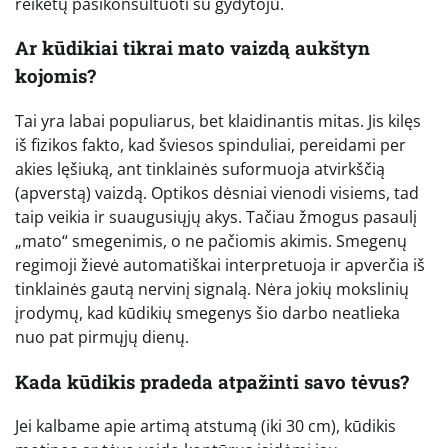
reikėtų pasikonsultuoti su gydytoju.
Ar kūdikiai tikrai mato vaizdą aukštyn
kojomis?
Tai yra labai populiarus, bet klaidinantis mitas. Jis kilęs
iš fizikos fakto, kad šviesos spinduliai, pereidami per
akies lęšiuką, ant tinklainės suformuoja atvirkščią
(apverstą) vaizdą. Optikos dėsniai vienodi visiems, tad
taip veikia ir suaugusiųjų akys. Tačiau žmogus pasaulį
„mato“ smegenimis, o ne pačiomis akimis. Smegenų
regimoji žievė automatiškai interpretuoja ir apverčia iš
tinklainės gautą nervinį signalą. Nėra jokių mokslinių
įrodymų, kad kūdikių smegenys šio darbo neatlieka
nuo pat pirmųjų dienų.
Kada kūdikis pradeda atpažinti savo tėvus?
Jei kalbame apie artimą atstumą (iki 30 cm), kūdikis