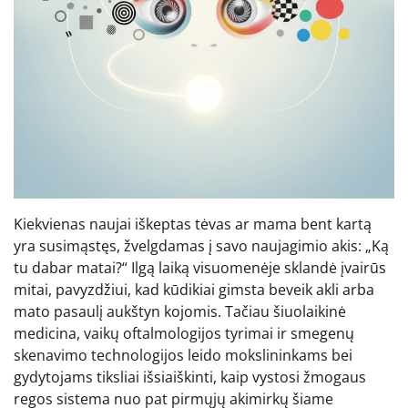
Kiekvienas naujai iškeptas tėvas ar mama bent kartą
yra susimąstęs, žvelgdamas į savo naujagimio akis: „Ką
tu dabar matai?“ Ilgą laiką visuomenėje sklandė įvairūs
mitai, pavyzdžiui, kad kūdikiai gimsta beveik akli arba
mato pasaulį aukštyn kojomis. Tačiau šiuolaikinė
medicina, vaikų oftalmologijos tyrimai ir smegenų
skenavimo technologijos leido mokslininkams bei
gydytojams tiksliai išsiaiškinti, kaip vystosi žmogaus
regos sistema nuo pat pirmųjų akimirkų šiame