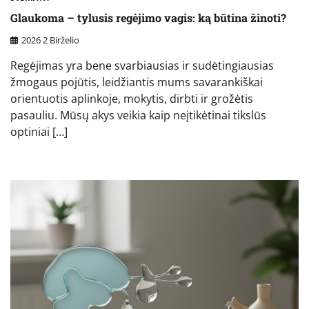
Glaukoma – tylusis regėjimo vagis: ką būtina žinoti?
2026 2 Birželio
Regėjimas yra bene svarbiausias ir sudėtingiausias
žmogaus pojūtis, leidžiantis mums savarankiškai
orientuotis aplinkoje, mokytis, dirbti ir grožėtis
pasauliu. Mūsų akys veikia kaip neįtikėtinai tikslūs
optiniai […]