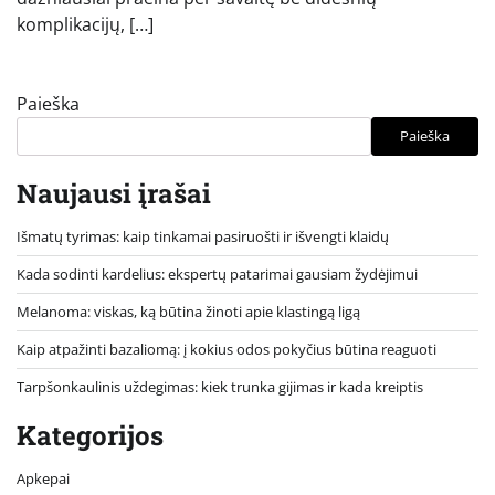
komplikacijų, […]
Paieška
Paieška
Naujausi įrašai
Išmatų tyrimas: kaip tinkamai pasiruošti ir išvengti klaidų
Kada sodinti kardelius: ekspertų patarimai gausiam žydėjimui
Melanoma: viskas, ką būtina žinoti apie klastingą ligą
Kaip atpažinti bazaliomą: į kokius odos pokyčius būtina reaguoti
Tarpšonkaulinis uždegimas: kiek trunka gijimas ir kada kreiptis
Kategorijos
Apkepai