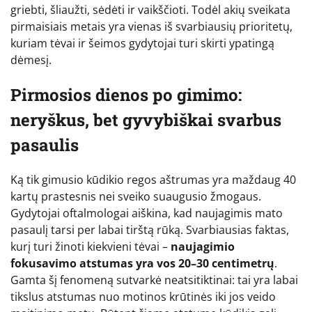
griebti, šliaužti, sėdėti ir vaikščioti. Todėl akių sveikata
pirmaisiais metais yra vienas iš svarbiausių prioritetų,
kuriam tėvai ir šeimos gydytojai turi skirti ypatingą
dėmesį.
Pirmosios dienos po gimimo:
neryškus, bet gyvybiškai svarbus
pasaulis
Ką tik gimusio kūdikio regos aštrumas yra maždaug 40
kartų prastesnis nei sveiko suaugusio žmogaus.
Gydytojai oftalmologai aiškina, kad naujagimis mato
pasaulį tarsi per labai tirštą rūką. Svarbiausias faktas,
kurį turi žinoti kiekvieni tėvai –
naujagimio
fokusavimo atstumas yra vos 20–30 centimetrų
.
Gamta šį fenomeną sutvarkė neatsitiktinai: tai yra labai
tikslus atstumas nuo motinos krūtinės iki jos veido