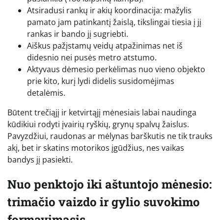
Atsiradusi rankų ir akių koordinacija: mažylis
pamato jam patinkantį žaislą, tikslingai tiesia į jį
rankas ir bando jį sugriebti.
Aiškus pažįstamų veidų atpažinimas net iš
didesnio nei pusės metro atstumo.
Aktyvaus dėmesio perkėlimas nuo vieno objekto
prie kito, kurį lydi didelis susidomėjimas
detalėmis.
Būtent trečiąjį ir ketvirtąjį mėnesiais labai naudinga
kūdikiui rodyti įvairių ryškių, grynų spalvų žaislus.
Pavyzdžiui, raudonas ar mėlynas barškutis ne tik trauks
akį, bet ir skatins motorikos įgūdžius, nes vaikas
bandys jį pasiekti.
Nuo penktojo iki aštuntojo mėnesio:
trimačio vaizdo ir gylio suvokimo
formavimasis