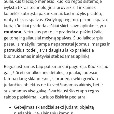
Sulaukus trečiojo mėnesio, kūdikio regos sistemoje
įvyksta tikras technologinis proveržis. Tinklainės
kolbelės subręsta pakankamai, kad mažylis pradėtų
matyti tikras spalvas. Gydytojų teigimu, pirmoji spalva,
kurią kūdikiai pradeda aiškiai skirti savo aplinkoje, yra
raudona
. Netrukus po to jie pradeda atpažinti žalią,
geltoną ir galiausiai mėlyną spalvas. Šiuo laikotarpiu
pasaulis mažyliui tampa nepaprastai įdomus, margas ir
patrauklus, todėl jis vis daugiau laiko praleidžia
būdraudamas ir aktyviai stebėdamas aplinką.
Regos aštrumas taip pat smarkiai pagerėja. Kūdikis jau
gali įžiūrėti smulkesnes detales, o jo akių judesiai
tampa daug sklandesni. Jis pradeda sekti greičiau
judančius objektus ne tik vedžiodamas akimis, bet ir
sukiodamas visą galvą. Svarbiausi šio etapo regos
raidos pasiekimai, kuriuos išskiria pediatrai:
Gebėjimas sklandžiai sekti judantį objektą
puslankiu (180 laipsnių kampu).