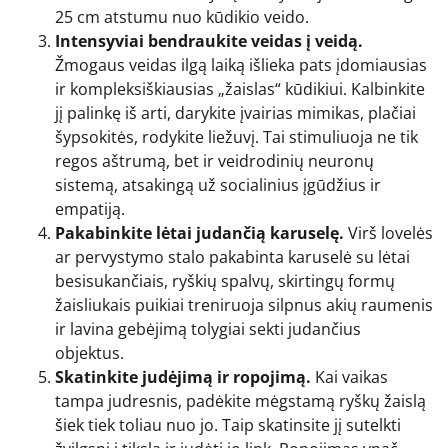
25 cm atstumu nuo kūdikio veido.
Intensyviai bendraukite veidas į veidą.
Žmogaus veidas ilgą laiką išlieka pats įdomiausias
ir kompleksiškiausias „žaislas“ kūdikiui. Kalbinkite
jį palinkę iš arti, darykite įvairias mimikas, plačiai
šypsokitės, rodykite liežuvį. Tai stimuliuoja ne tik
regos aštrumą, bet ir veidrodinių neuronų
sistemą, atsakingą už socialinius įgūdžius ir
empatiją.
Pakabinkite lėtai judančią karuselę.
Virš lovelės
ar pervystymo stalo pakabinta karuselė su lėtai
besisukančiais, ryškių spalvų, skirtingų formų
žaisliukais puikiai treniruoja silpnus akių raumenis
ir lavina gebėjimą tolygiai sekti judančius
objektus.
Skatinkite judėjimą ir ropojimą.
Kai vaikas
tampa judresnis, padėkite mėgstamą ryškų žaislą
šiek tiek toliau nuo jo. Taip skatinsite jį sutelkti