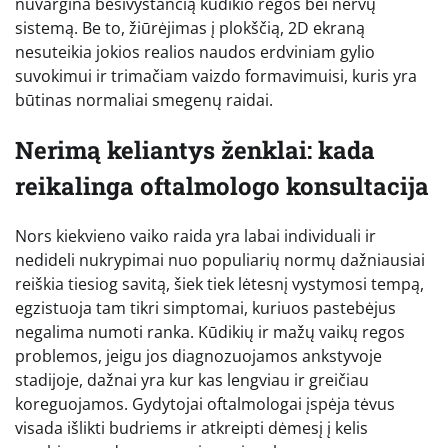
nuvargina besivystančią kūdikio regos bei nervų
sistemą. Be to, žiūrėjimas į plokščią, 2D ekraną
nesuteikia jokios realios naudos erdviniam gylio
suvokimui ir trimačiam vaizdo formavimuisi, kuris yra
būtinas normaliai smegenų raidai.
Nerimą keliantys ženklai: kada
reikalinga oftalmologo konsultacija
Nors kiekvieno vaiko raida yra labai individuali ir
nedideli nukrypimai nuo populiarių normų dažniausiai
reiškia tiesiog savitą, šiek tiek lėtesnį vystymosi tempą,
egzistuoja tam tikri simptomai, kuriuos pastebėjus
negalima numoti ranka. Kūdikių ir mažų vaikų regos
problemos, jeigu jos diagnozuojamos ankstyvoje
stadijoje, dažnai yra kur kas lengviau ir greičiau
koreguojamos. Gydytojai oftalmologai įspėja tėvus
visada išlikti budriems ir atkreipti dėmesį į kelis