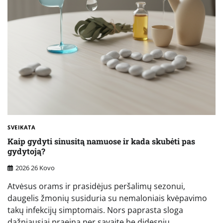
SVEIKATA
Kaip gydyti sinusitą namuose ir kada skubėti pas
gydytoją?
2026 26 Kovo
Atvėsus orams ir prasidėjus peršalimų sezonui,
daugelis žmonių susiduria su nemaloniais kvėpavimo
takų infekcijų simptomais. Nors paprasta sloga
dažniausiai praeina per savaitę be didesnių