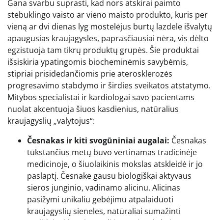
Gana svarbu suprasti, kad nors atskirai paimto
stebuklingo vaisto ar vieno maisto produkto, kuris per
vieną ar dvi dienas lyg mostelėjus burtų lazdele išvalytų
apaugusias kraujagysles, paprasčiausiai nėra, vis dėlto
egzistuoja tam tikrų produktų grupės. Šie produktai
išsiskiria ypatingomis biocheminėmis savybėmis,
stipriai prisidedančiomis prie aterosklerozės
progresavimo stabdymo ir širdies sveikatos atstatymo.
Mitybos specialistai ir kardiologai savo pacientams
nuolat akcentuoja šiuos kasdienius, natūralius
kraujagyslių „valytojus“:
Česnakas ir kiti svogūniniai augalai:
Česnakas
tūkstančius metų buvo vertinamas tradicinėje
medicinoje, o šiuolaikinis mokslas atskleidė ir jo
paslaptį. Česnake gausu biologiškai aktyvaus
sieros junginio, vadinamo alicinu. Alicinas
pasižymi unikaliu gebėjimu atpalaiduoti
kraujagyslių sieneles, natūraliai sumažinti