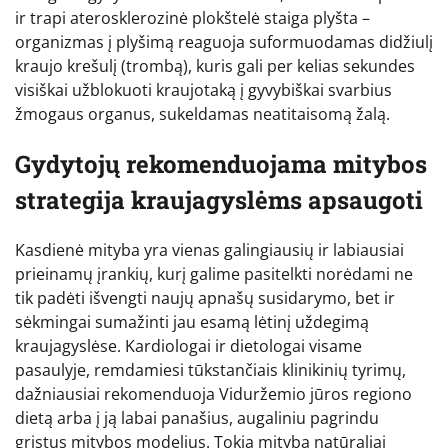
ir trapi aterosklerozinė plokštelė staiga plyšta –
organizmas į plyšimą reaguoja suformuodamas didžiulį
kraujo krešulį (trombą), kuris gali per kelias sekundes
visiškai užblokuoti kraujotaką į gyvybiškai svarbius
žmogaus organus, sukeldamas neatitaisomą žalą.
Gydytojų rekomenduojama mitybos
strategija kraujagyslėms apsaugoti
Kasdienė mityba yra vienas galingiausių ir labiausiai
prieinamų įrankių, kurį galime pasitelkti norėdami ne
tik padėti išvengti naujų apnašų susidarymo, bet ir
sėkmingai sumažinti jau esamą lėtinį uždegimą
kraujagyslėse. Kardiologai ir dietologai visame
pasaulyje, remdamiesi tūkstančiais klinikinių tyrimų,
dažniausiai rekomenduoja Viduržemio jūros regiono
dietą arba į ją labai panašius, augaliniu pagrindu
grįstus mitybos modelius. Tokia mityba natūraliai