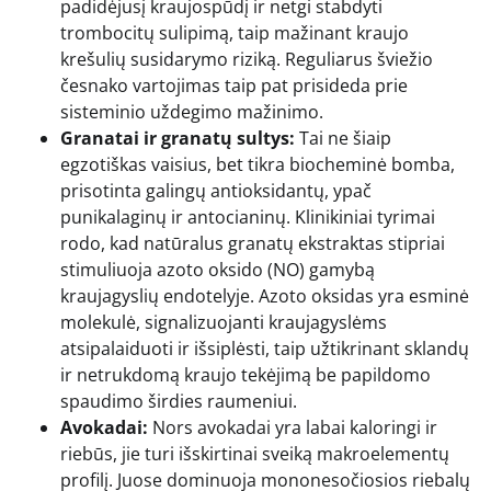
padidėjusį kraujospūdį ir netgi stabdyti
trombocitų sulipimą, taip mažinant kraujo
krešulių susidarymo riziką. Reguliarus šviežio
česnako vartojimas taip pat prisideda prie
sisteminio uždegimo mažinimo.
Granatai ir granatų sultys:
Tai ne šiaip
egzotiškas vaisius, bet tikra biocheminė bomba,
prisotinta galingų antioksidantų, ypač
punikalaginų ir antocianinų. Klinikiniai tyrimai
rodo, kad natūralus granatų ekstraktas stipriai
stimuliuoja azoto oksido (NO) gamybą
kraujagyslių endotelyje. Azoto oksidas yra esminė
molekulė, signalizuojanti kraujagyslėms
atsipalaiduoti ir išsiplėsti, taip užtikrinant sklandų
ir netrukdomą kraujo tekėjimą be papildomo
spaudimo širdies raumeniui.
Avokadai:
Nors avokadai yra labai kaloringi ir
riebūs, jie turi išskirtinai sveiką makroelementų
profilį. Juose dominuoja mononesočiosios riebalų