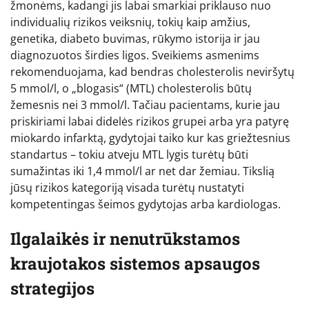
žmonėms, kadangi jis labai smarkiai priklauso nuo
individualių rizikos veiksnių, tokių kaip amžius,
genetika, diabeto buvimas, rūkymo istorija ir jau
diagnozuotos širdies ligos. Sveikiems asmenims
rekomenduojama, kad bendras cholesterolis neviršytų
5 mmol/l, o „blogasis“ (MTL) cholesterolis būtų
žemesnis nei 3 mmol/l. Tačiau pacientams, kurie jau
priskiriami labai didelės rizikos grupei arba yra patyrę
miokardo infarktą, gydytojai taiko kur kas griežtesnius
standartus – tokiu atveju MTL lygis turėtų būti
sumažintas iki 1,4 mmol/l ar net dar žemiau. Tikslią
jūsų rizikos kategoriją visada turėtų nustatyti
kompetentingas šeimos gydytojas arba kardiologas.
Ilgalaikės ir nenutrūkstamos
kraujotakos sistemos apsaugos
strategijos