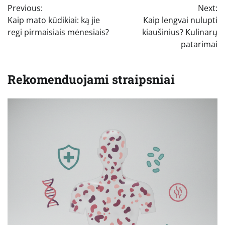
Previous:
Next:
tarp
Kaip mato kūdikiai: ką jie
Kaip lengvai nulupti
įrašų
regi pirmaisiais mėnesiais?
kiaušinius? Kulinarų
patarimai
Rekomenduojami straipsniai