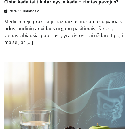
Cista: kada tai tik darinys, o kada – rimtas pavojus?
2026 11 Balandžio
Medicininėje praktikoje dažnai susiduriama su įvairiais
odos, audinių ar vidaus organų pakitimais, iš kurių
vienas labiausiai paplitusių yra cistos. Tai uždaro tipo, į
maišelį ar […]