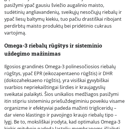
pasižymi ypač gausiu šviežio augalinio maisto,
sudėtinių angliavandenių, sveikųjų nesočiųjų riebalų ir
ypač liesų baltymų kiekiu, tuo pačiu drastiškai ribojant
perdirbtų maisto produktų bei pridėtinio cukraus
vartojimą.
Omega-3 riebalų rūgštys ir sisteminio
uždegimo mažinimas
Ilgosios grandinės Omega-3 polinesočiosios riebalų
rūgštys, ypač EPR (eikozapentaeno rūgštis) ir DHR
(dokozaheksaeno rūgštis), yra visiškai gyvybiškai
svarbios nepriekaištingai širdies ir kraujagyslių
sveikatai palaikyti. Šios unikalios medžiagos pasižymi
itin stipriu sisteminiu priešuždegiminiu poveikiu visame
organizme ir efektyviai padeda mažinti trigliceridų –
dar vieno klastingo ir pavojingo kraujo riebalų tipo –
lygį. Be to, moksliškai įrodyta, kad optimalus Omega-3
kiekis mityboje padeda ląstelių membranoms išlaikyti