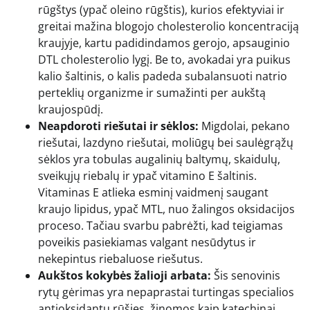
rūgštys (ypač oleino rūgštis), kurios efektyviai ir
greitai mažina blogojo cholesterolio koncentraciją
kraujyje, kartu padidindamos gerojo, apsauginio
DTL cholesterolio lygį. Be to, avokadai yra puikus
kalio šaltinis, o kalis padeda subalansuoti natrio
perteklių organizme ir sumažinti per aukštą
kraujospūdį.
Neapdoroti riešutai ir sėklos:
Migdolai, pekano
riešutai, lazdyno riešutai, moliūgų bei saulėgrąžų
sėklos yra tobulas augalinių baltymų, skaidulų,
sveikųjų riebalų ir ypač vitamino E šaltinis.
Vitaminas E atlieka esminį vaidmenį saugant
kraujo lipidus, ypač MTL, nuo žalingos oksidacijos
proceso. Tačiau svarbu pabrėžti, kad teigiamas
poveikis pasiekiamas valgant nesūdytus ir
nekepintus riebaluose riešutus.
Aukštos kokybės žalioji arbata:
Šis senovinis
rytų gėrimas yra nepaprastai turtingas specialios
antioksidantų rūšies, žinomos kaip katechinai