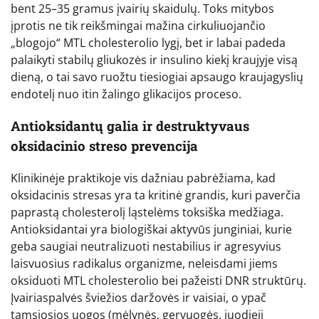
bent 25–35 gramus įvairių skaidulų. Toks mitybos
įprotis ne tik reikšmingai mažina cirkuliuojančio
„blogojo“ MTL cholesterolio lygį, bet ir labai padeda
palaikyti stabilų gliukozės ir insulino kiekį kraujyje visą
dieną, o tai savo ruožtu tiesiogiai apsaugo kraujagyslių
endotelį nuo itin žalingo glikacijos proceso.
Antioksidantų galia ir destruktyvaus
oksidacinio streso prevencija
Klinikinėje praktikoje vis dažniau pabrėžiama, kad
oksidacinis stresas yra ta kritinė grandis, kuri paverčia
paprastą cholesterolį ląstelėms toksiška medžiaga.
Antioksidantai yra biologiškai aktyvūs junginiai, kurie
geba saugiai neutralizuoti nestabilius ir agresyvius
laisvuosius radikalus organizme, neleisdami jiems
oksiduoti MTL cholesterolio bei pažeisti DNR struktūrų.
Įvairiaspalvės šviežios daržovės ir vaisiai, o ypač
tamsiosios uogos (mėlynės, gervuogės, juodieji