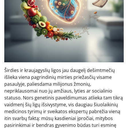
Širdies ir kraujagyslių ligos jau daugelį dešimtmečių
išlieka viena pagrindinių mirties priežasčių visame
pasaulyje, paliesdama milijonus žmonių,
nepriklausomai nuo jų amžiaus, lyties ar socialinio
statuso. Nors genetinis paveldimumas atlieka tam tikrą
vaidmenį šių ligų išsivystyme, vis daugiau šiuolaikinių
medicinos tyrimų ir sveikatos ekspertų pabrėžia vieną
itin svarbų faktą: mūsų kasdieniai įpročiai, mitybos
pasirinkimai ir bendras gyvenimo būdas turi esminę