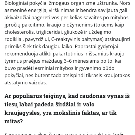
Biologiniai pokyčiai žmogaus organizme užtrunka. Nors
asmeninė energija, virškinimas ir bendra savijauta gali
akivaizdžiai pagerėti vos per kelias savaites po mitybos
įpročių pakeitimo, kraujo biožymenims (tokiems kaip
cholesterolis, trigliceridai, gliukozė ir uždegimo
rodikliai, pavyzdžiui, C-reaktyvinis baltymas) atsinaujinti
prireiks šiek tiek daugiau laiko. Paprastai gydytojai
rekomenduoja atlikti pakartotinius ir išsamius kraujo
tyrimus praėjus maždaug 3–6 mėnesiams po to, kai
buvo pradėti esminiai mitybos ir gyvenimo būdo
pokyčiai, nes būtent tada atsispindi tikrasis kraujotakos
atstatymo vaizdas.
Ar populiarus teiginys, kad raudonas vynas iš
tiesų labai padeda širdžiai ir valo
kraujagysles, yra mokslinis faktas, ar tik
mitas?
Sąmoningas saikas čia yra svarbiausias raktinis žodis.