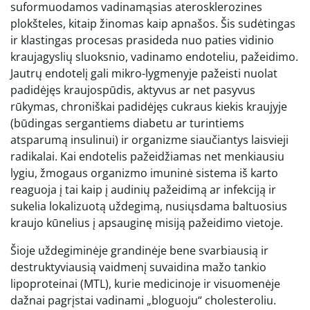
suformuodamos vadinamąsias aterosklerozines
plokšteles, kitaip žinomas kaip apnašos. Šis sudėtingas
ir klastingas procesas prasideda nuo paties vidinio
kraujagyslių sluoksnio, vadinamo endoteliu, pažeidimo.
Jautrų endotelį gali mikro-lygmenyje pažeisti nuolat
padidėjęs kraujospūdis, aktyvus ar net pasyvus
rūkymas, chroniškai padidėjęs cukraus kiekis kraujyje
(būdingas sergantiems diabetu ar turintiems
atsparumą insulinui) ir organizme siaučiantys laisvieji
radikalai. Kai endotelis pažeidžiamas net menkiausiu
lygiu, žmogaus organizmo imuninė sistema iš karto
reaguoja į tai kaip į audinių pažeidimą ar infekciją ir
sukelia lokalizuotą uždegimą, nusiųsdama baltuosius
kraujo kūnelius į apsauginę misiją pažeidimo vietoje.
Šioje uždegiminėje grandinėje bene svarbiausią ir
destruktyviausią vaidmenį suvaidina mažo tankio
lipoproteinai (MTL), kurie medicinoje ir visuomenėje
dažnai pagrįstai vadinami „bloguoju“ cholesteroliu.