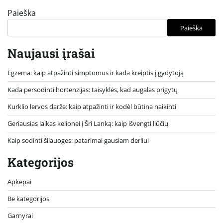
Paieška
Paieška
Naujausi įrašai
Egzema: kaip atpažinti simptomus ir kada kreiptis į gydytoją
Kada persodinti hortenzijas: taisyklės, kad augalas prigytų
Kurklio lervos darže: kaip atpažinti ir kodėl būtina naikinti
Geriausias laikas kelionei į Šri Lanką: kaip išvengti liūčių
Kaip sodinti šilauoges: patarimai gausiam derliui
Kategorijos
Apkepai
Be kategorijos
Garnyrai