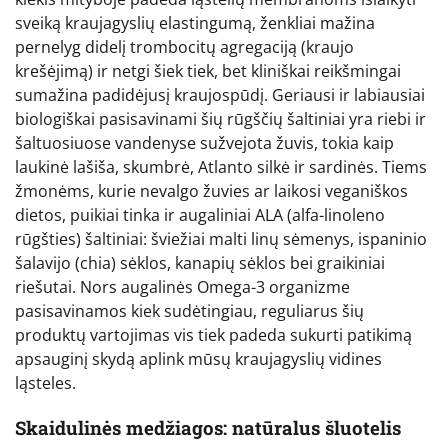
sveiką kraujagyslių elastingumą, ženkliai mažina
pernelyg didelį trombocitų agregaciją (kraujo
krešėjimą) ir netgi šiek tiek, bet kliniškai reikšmingai
sumažina padidėjusį kraujospūdį. Geriausi ir labiausiai
biologiškai pasisavinami šių rūgščių šaltiniai yra riebi ir
šaltuosiuose vandenyse sužvejota žuvis, tokia kaip
laukinė lašiša, skumbrė, Atlanto silkė ir sardinės. Tiems
žmonėms, kurie nevalgo žuvies ar laikosi veganiškos
dietos, puikiai tinka ir augaliniai ALA (alfa-linoleno
rūgšties) šaltiniai: šviežiai malti linų sėmenys, ispaninio
šalavijo (chia) sėklos, kanapių sėklos bei graikiniai
riešutai. Nors augalinės Omega-3 organizme
pasisavinamos kiek sudėtingiau, reguliarus šių
produktų vartojimas vis tiek padeda sukurti patikimą
apsauginį skydą aplink mūsų kraujagyslių vidines
ląsteles.
Skaidulinės medžiagos: natūralus šluotelis