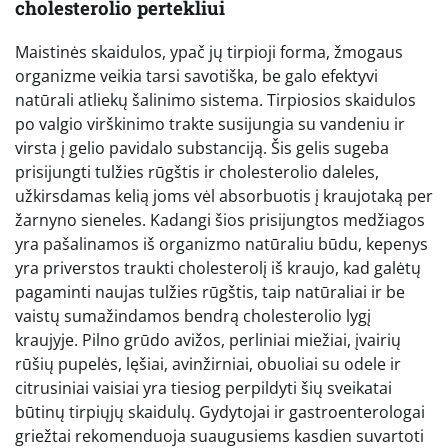
cholesterolio pertekliui
Maistinės skaidulos, ypač jų tirpioji forma, žmogaus
organizme veikia tarsi savotiška, be galo efektyvi
natūrali atliekų šalinimo sistema. Tirpiosios skaidulos
po valgio virškinimo trakte susijungia su vandeniu ir
virsta į gelio pavidalo substanciją. Šis gelis sugeba
prisijungti tulžies rūgštis ir cholesterolio daleles,
užkirsdamas kelią joms vėl absorbuotis į kraujotaką per
žarnyno sieneles. Kadangi šios prisijungtos medžiagos
yra pašalinamos iš organizmo natūraliu būdu, kepenys
yra priverstos traukti cholesterolį iš kraujo, kad galėtų
pagaminti naujas tulžies rūgštis, taip natūraliai ir be
vaistų sumažindamos bendrą cholesterolio lygį
kraujyje. Pilno grūdo avižos, perliniai miežiai, įvairių
rūšių pupelės, lęšiai, avinžirniai, obuoliai su odele ir
citrusiniai vaisiai yra tiesiog perpildyti šių sveikatai
būtinų tirpiųjų skaidulų. Gydytojai ir gastroenterologai
griežtai rekomenduoja suaugusiems kasdien suvartoti