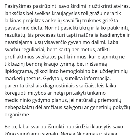
Pasiryžimas pasirūpinti savo širdimi ir užtikrinti atviras,
lanksčias bei sveikas kraujagysles toli gražu nėra tik
laikinas projektas ar kelių savaičių trukmės griežta
pavasarinė dieta. Norint pasiekti tikrų ir laiko patikrintų
rezultatų, šis procesas turi tapti natūralia kasdienybe ir
neatsiejama jūsų visaverčio gyvenimo dalimi. Labai
svarbu reguliariai, bent kartą per metus, atlikti
profilaktinius sveikatos patikrinimus, kurie apimtų ne
tik bazinį bendrą kraujo tyrimą, bet ir išsamią
lipidogramą, glikozilinto hemoglobino bei uždegiminių
markerių testus. Gydytojų suteikta informacija,
paremta tiksliais diagnostiniais skaičiais, leis laiku
koreguoti mitybos ar netgi pritaikyti tinkamo
medicininio gydymo planus, jei natūralių priemonių
nebepakaktų dėl amžiaus sąlygotų ar genetinių pokyčių
organizme.
Be to, labai svarbu išmokti nuoširdžiai klausytis savo
kūno siunčiamų signalų. Nepaaiškinamas ir staiga