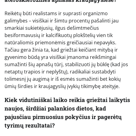
Reikėtų būti realistams ir suprasti organizmo
galimybes – visiškai ir šimtu procentų pašalinti jau
smarkiai sukietėjusių, ilgus dešimtmečius
besiformavusių ir kalcifikuotų plokštelių vien tik
natūraliomis priemonėmis greičiausiai nepavyks.
Tačiau gera žinia ta, kad griežtai keičiant mitybą ir
gyvenimo būdą yra visiškai įmanoma reikšmingai
sumažinti šių apnašų tūrį, stabilizuoti jų būklę (kad jos
netaptų trapios ir neplyštų), radikaliai sustabdyti
tolimesnį jų augimą ir iš esmės sumažinti bet kokių
ūmių širdies ir kraujagyslių įvykių tikimybę ateityje.
Kiek vidutiniškai laiko reikia griežtai laikytis
naujos, širdžiai palankios dietos, kad
pajusčiau pirmuosius pokyčius ir pagerėtų
tyrimų rezultatai?