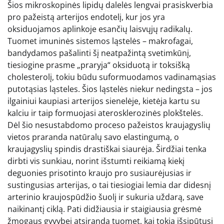
Šios mikroskopinės lipidų dalelės lengvai prasiskverbia
pro pažeistą arterijos endotelį, kur jos yra
oksiduojamos aplinkoje esančių laisvųjų radikalų.
Tuomet imuninės sistemos ląstelės – makrofagai,
bandydamos pašalinti šį neatpažintą svetimkūnį,
tiesiogine prasme „praryja“ oksiduotą ir toksišką
cholesterolį, tokiu būdu suformuodamos vadinamąsias
putotąsias ląsteles. Šios ląstelės niekur nedingsta – jos
ilgainiui kaupiasi arterijos sienelėje, kietėja kartu su
kalciu ir taip formuojasi aterosklerozinės plokštelės.
Dėl šio nesustabdomo proceso pažeistos kraujagyslių
vietos praranda natūralų savo elastingumą, o
kraujagyslių spindis drastiškai siaurėja. Širdžiai tenka
dirbti vis sunkiau, norint išstumti reikiamą kiekį
deguonies prisotinto kraujo pro susiaurėjusias ir
sustingusias arterijas, o tai tiesiogiai lemia dar didesnį
arterinio kraujospūdžio šuolį ir sukuria uždarą, save
naikinantį ciklą. Pati didžiausia ir staigiausia grėsmė
žmogaus gyvybei atsiranda tuomet, kai tokia išsipūtusi