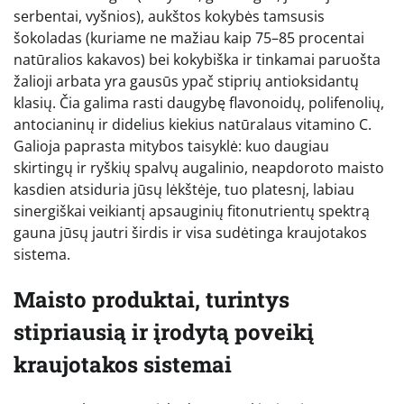
serbentai, vyšnios), aukštos kokybės tamsusis
šokoladas (kuriame ne mažiau kaip 75–85 procentai
natūralios kakavos) bei kokybiška ir tinkamai paruošta
žalioji arbata yra gausūs ypač stiprių antioksidantų
klasių. Čia galima rasti daugybę flavonoidų, polifenolių,
antocianinų ir didelius kiekius natūralaus vitamino C.
Galioja paprasta mitybos taisyklė: kuo daugiau
skirtingų ir ryškių spalvų augalinio, neapdoroto maisto
kasdien atsiduria jūsų lėkštėje, tuo platesnį, labiau
sinergiškai veikiantį apsauginių fitonutrientų spektrą
gauna jūsų jautri širdis ir visa sudėtinga kraujotakos
sistema.
Maisto produktai, turintys
stipriausią ir įrodytą poveikį
kraujotakos sistemai