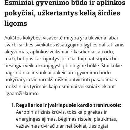
Esminiai gyvenimo būdo ir aplinkos
pokyčiai, užkertantys kelią širdies
ligoms
Aukštos kokybės, visavertė mityba yra tik viena labai
svarbi širdies sveikatos išsaugojimo lygties dalis. Fizinis
aktyvumas, aplinkos veiksniai ir kasdieniai, atrodo,
maži, bet pasikartojantys įpročiai taip pat stipriai bei
tiesiogiai veikia kraujagyslių biologinę būklę. Štai kokie
pagrindiniai ir sunkiai pakeičiami gyvenimo būdo
pokyčiai yra vienareikšmiškai patvirtinti pasauliniais
moksliniais tyrimais kaip esminiai veiksniai siekiant
ilgaamžiškumo:
Reguliarios ir įvairiapusės kardio treniruotės:
Aerobinis fizinis krūvis, toks kaip greitas ir
energingas ėjimas, bėgimas ristele, plaukimas,
važiavimas dviračiu ar net šokiai, tiesiogiai