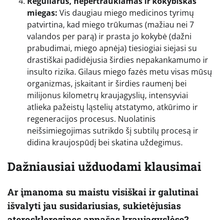
Reguliarus, nepertraukiamas ir kokybiškas
miegas:
Vis daugiau miego medicinos tyrimų
patvirtina, kad miego trūkumas (mažiau nei 7
valandos per parą) ir prasta jo kokybė (dažni
prabudimai, miego apnėja) tiesiogiai siejasi su
drastiškai padidėjusia širdies nepakankamumo ir
insulto rizika. Gilaus miego fazės metu visas mūsų
organizmas, įskaitant ir širdies raumenį bei
milijonus kilometrų kraujagyslių, intensyviai
atlieka pažeistų ląstelių atstatymo, atkūrimo ir
regeneracijos procesus. Nuolatinis
neišsimiegojimas sutrikdo šį subtilų procesą ir
didina kraujospūdį bei skatina uždegimus.
Dažniausiai užduodami klausimai
Ar įmanoma su maistu visiškai ir galutinai
išvalyti jau susidariusias, sukietėjusias
aterosklerozines apnašas kraujagyslėse?