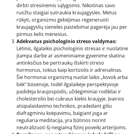
dirbti stresinėmis sąlygomis. Nikotinas savo
ruožtu staigiai sutraukia kraujagysles. Metus
rūkyti, organizmo gebėjimas regeneruoti
kraujagyslių sieneles pastebimai pagerėja jau per
pirmus kelis mėnesius.
Adekvatus psichologinio streso valdymas:
Lėtinis, ilgalaikis psichologinis stresas ir nuolatinė
įtampa darbe ar asmeniniame gyvenime skatina
antinksčius be pertraukų išskirti streso
hormonus, tokius kaip kortizolis ir adrenalinas.
Šie hormonai organizmą nuolat laiko „kovok arba
bėk“ būsenoje, todėl ilgalaikėje perspektyvoje
padidėja kraujospūdis, uždegiminiai rodikliai ir
cholesterolio bei cukraus kiekis kraujyje. Įvairios
atsipalaidavimo technikos, pradedant giliu
diafragminiu kvėpavimu, baigiant joga ar
reguliaria meditacija, yra būtinos norint
neutralizuoti šį neigiamą fizinį poveikį arterijoms.