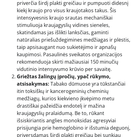
priverčia širdį plakti greičiau ir pumpuoti didesnį
kiekį kraujo pro visus kraujotakos takus. Šis
intensyvesnis kraujo srautas mechaniškai
stimuliuoja kraujagyslių vidines sieneles,
skatindamas jas išlikti lanksčias, gaminti
natūralias priešuždegimines medžiagas ir plėstis,
taip apsisaugant nuo sukietėjimo ir apnašų
kaupimosi. Pasaulinės sveikatos organizacijos
rekomenduoja skirti mažiausiai 150 minučių
vidutinio intensyvumo krūvio per savaitę.
Griežtas žalingų įpročių, ypač rūkymo,
atsisakymas:
Tabako dūmuose yra tūkstančiai
itin toksiškų ir kancerogeninių cheminių
medžiagų, kurios kiekvieno įkvėpimo metu
drastiškai pažeidžia endotelį ir mažina
kraujagyslių pralaidumą. Be to, rūkant
išsiskiriantis anglies monoksidas agresyviai
prisijungia prie hemoglobino ir išstumia deguonį,
priversdamas širdį plakti greičiau bei sunkiau