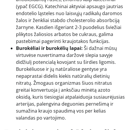
(ypač EGCG). Katechinai aktyviai apsaugo jautrias
endotelio ląsteles nuo laisvųjų radikalų daromos
žalos ir ženkliai stabdo cholesterolio absorbciją
žarnyne. Kasdien išgeriant 2-3 puodelius šviežiai
plikytos žaliosios arbatos be cukraus, galima
pastebimai pagerinti kraujotakos funkcijas.
Burokėliai ir burokėlių lapai:
Ši dažnai mūsų
virtuvėse nuvertinama daržovė slepia savyje
didžiulį potencialą kovojant su širdies ligomis.
Burokėliuose ir jų natūraliose gentyse yra
nepaprastai didelis kiekis natūralių dietinių
nitratų. Žmogaus organizmas šiuos nitratus
greitai konvertuoja į anksčiau minėtą azoto
oksidą, kuris tiesiogiai atpalaiduoja susiaurėjusias
arterijas, palengvina deguonies pernešimą ir
sumažina kraujo spaudimą vos per kelias
valandas po vartojimo.