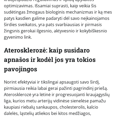
optimizavimas. Išsamiai suprasti, kaip veikia šis
sudėtingas žmogaus biologinis mechanizmas ir ką mes
patys kasdien galime padaryti dėl savo neįkainojamos
širdies sveikatos, yra pats svarbiausias ir pirmasis
žingsnis gerokai ilgesnio, aktyvesnio ir kokybiškesnio
gyvenimo link.
Aterosklerozė: kaip susidaro
apnašos ir kodėl jos yra tokios
pavojingos
Norint efektyviai ir tikslingai apsaugoti savo širdį,
pirmiausia reikia labai gerai pažinti pagrindinį priešą.
Aterosklerozė yra lėtinė ir progresuojanti kraujagyslių
liga, kurios metu arterijų vidinėse sienelėse pamažu
kaupiasi riebalų sankaupos, cholesterolis, kalcio
dalelės, ląstelių atliekos bei kitos medžiagos,