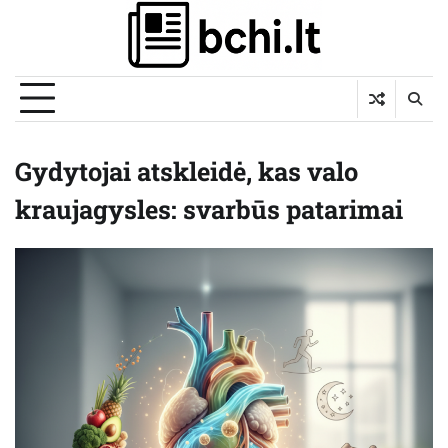
Skip
to
content
Gydytojai atskleidė, kas valo
kraujagysles: svarbūs patarimai