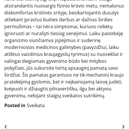
atsirandantis nuovargis fizinio krūvio metu, nemalonus
diskomfortas krūtinės srityje, besikartojantis dusulys
atliekant įprastus buities darbus ar dažnas širdies
permušimas – tai nėra simptomai, kuriuos reikėtų
ignoruoti ar nurašyti tiesiog senėjimui. Laiku pastebėję
organizmo siunčiamus įspėjimus ir suderinę
moderniosios medicinos galimybes (pavyzdžiui, laiku
atliktus vaizdinius kraujagyslių tyrimus) su nuosekliai ir
valingai diegiamais gyvenimo būdo bei mitybos
pokyčiais, jūs sukursite tvirtą apsauginį pamatą savo
širdžiai. Šis pamatas garantuos ne tik mechaninį kraujo
pratekėjimą gyslomis, bet ir neįkainojamą laisvę judėti,
kvėpuoti ir džiaugtis pilnavertišku, ilgu bei aktyviu
gyvenimu, nebijant staigių sveikatos sutrikimų.
Posted in
Sveikata
Navigacija