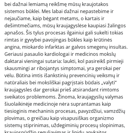
bei dažnai lemiamą reikšmę mūsų kraujotakos
sistemos būklei. Mes labai dažnai nepastebime ir
nejaučiame, kaip bėgant metams, o kartais ir
dešimtmečiams, mūsų kraujagyslėse kaupiasi žalingos
apnašos. Šis tylus procesas ilgainiui gali sukelti tokias
rimtas ir gyvybei pavojingas būkles kaip krūtinės
angina, miokardo infarktas ar galvos smegenų insultas.
Geriausi pasaulio kardiologai ir medicinos mokslų
daktarai vieningai sutaria: laukti, kol pasireikš pirmieji
skausmingi ar ribojantys simptomai, yra gerokai per
vėlu. Būtina imtis išankstinių prevencinių veiksmų ir
natūraliais bei moksliškai pagrįstais būdais „valyti“
kraujagysles dar gerokai prieš atsirandant rimtoms
sveikatos problemoms. Žinoma, kraujagyslių valymas
šiuolaikinėje medicinoje nėra suprantamas kaip
tiesioginis mechaninis procesas, pavyzdžiui, vamzdžių
plovimas, o greičiau kaip visapusiškas organizmo
sistemų stiprinimas, uždegiminių procesų slopinimas,
kraujospūdžio reguliavimas ir lipidų apykaitos