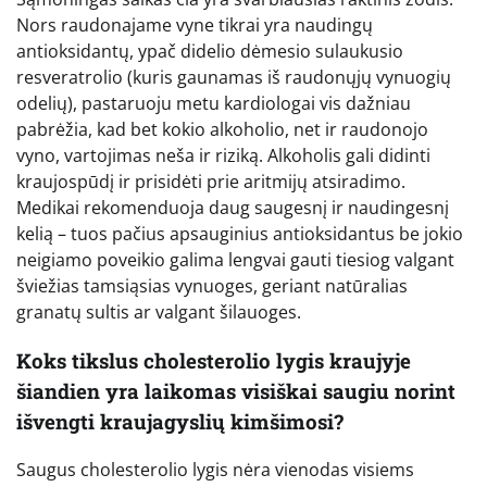
Nors raudonajame vyne tikrai yra naudingų
antioksidantų, ypač didelio dėmesio sulaukusio
resveratrolio (kuris gaunamas iš raudonųjų vynuogių
odelių), pastaruoju metu kardiologai vis dažniau
pabrėžia, kad bet kokio alkoholio, net ir raudonojo
vyno, vartojimas neša ir riziką. Alkoholis gali didinti
kraujospūdį ir prisidėti prie aritmijų atsiradimo.
Medikai rekomenduoja daug saugesnį ir naudingesnį
kelią – tuos pačius apsauginius antioksidantus be jokio
neigiamo poveikio galima lengvai gauti tiesiog valgant
šviežias tamsiąsias vynuoges, geriant natūralias
granatų sultis ar valgant šilauoges.
Koks tikslus cholesterolio lygis kraujyje
šiandien yra laikomas visiškai saugiu norint
išvengti kraujagyslių kimšimosi?
Saugus cholesterolio lygis nėra vienodas visiems