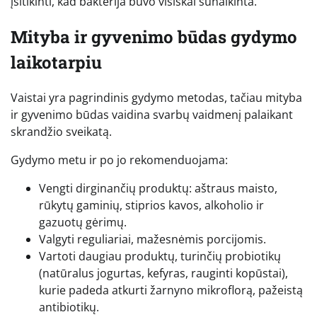
įsitikinti, kad bakterija buvo visiškai sunaikinta.
Mityba ir gyvenimo būdas gydymo
laikotarpiu
Vaistai yra pagrindinis gydymo metodas, tačiau mityba
ir gyvenimo būdas vaidina svarbų vaidmenį palaikant
skrandžio sveikatą.
Gydymo metu ir po jo rekomenduojama:
Vengti dirginančių produktų: aštraus maisto,
rūkytų gaminių, stiprios kavos, alkoholio ir
gazuotų gėrimų.
Valgyti reguliariai, mažesnėmis porcijomis.
Vartoti daugiau produktų, turinčių probiotikų
(natūralus jogurtas, kefyras, rauginti kopūstai),
kurie padeda atkurti žarnyno mikroflorą, pažeistą
antibiotikų.