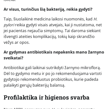
Ar visus, turinčius šią bakteriją, reikia gydyti?
Taip, šiuolaikinė medicina laikosi nuomonės, kad
H.
pylori
reikia gydyti visais atvejais, kai ji nustatoma, net
jei pacientas nejaučia simptomų. Tai daroma siekiant
išvengti ateities komplikacijų, tokių kaip skrandžio
vėžys ar opos.
Ar gydymas antibiotikais nepakenks mano žarnyno
sveikatai?
Antibiotikai gali laikinai sutrikdyti žarnyno mikroflorą.
Dėl to gydymo metu ir po jo rekomenduojama vartoti
gydytojo rekomenduotus probiotikus, kurie padeda
palaikyti gerųjų bakterijų balansą.
Profilaktika ir higienos svarba