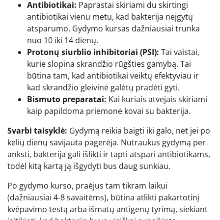
Antibiotikai:
Paprastai skiriami du skirtingi
antibiotikai vienu metu, kad bakterija neįgytų
atsparumo. Gydymo kursas dažniausiai trunka
nuo 10 iki 14 dienų.
Protonų siurblio inhibitoriai (PSI):
Tai vaistai,
kurie slopina skrandžio rūgšties gamybą. Tai
būtina tam, kad antibiotikai veiktų efektyviau ir
kad skrandžio gleivinė galėtų pradėti gyti.
Bismuto preparatai:
Kai kuriais atvejais skiriami
kaip papildoma priemonė kovai su bakterija.
Svarbi taisyklė:
Gydymą reikia baigti iki galo, net jei po
kelių dienų savijauta pagerėja. Nutraukus gydymą per
anksti, bakterija gali išlikti ir tapti atspari antibiotikams,
todėl kitą kartą ją išgydyti bus daug sunkiau.
Po gydymo kurso, praėjus tam tikram laikui
(dažniausiai 4-8 savaitėms), būtina atlikti pakartotinį
kvėpavimo testą arba išmatų antigenų tyrimą, siekiant