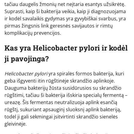
tačiau daugelis žmonių net neįtaria esantys užsikrėtę.
Suprasti, kaip ši bakterija veikia, kaip ji diagnozuojama
ir kodėl savalaikis gydymas yra gyvybiškai svarbus, yra
pirmas žingsnis link geresnės savijautos ir rimtų
komplikacijų prevencijos.
Kas yra Helicobacter pylori ir kodėl
ji pavojinga?
Helicobacter pylori
yra spiralės formos bakterija, kuri
geba išgyventi itin rūgštinėje skrandžio aplinkoje.
Dauguma bakterijų žūsta susidūrusios su skrandžio
rūgštimi, tačiau ši bakterija išskiria specialų fermentą –
ureazę. Šis fermentas neutralizuoja aplink esančią
rūgštį, sukuriant apsauginį sluoksnį aplink bakteriją,
todėl ji gali sėkmingai įsitvirtinti skrandžio sienelės
gleivinėje.