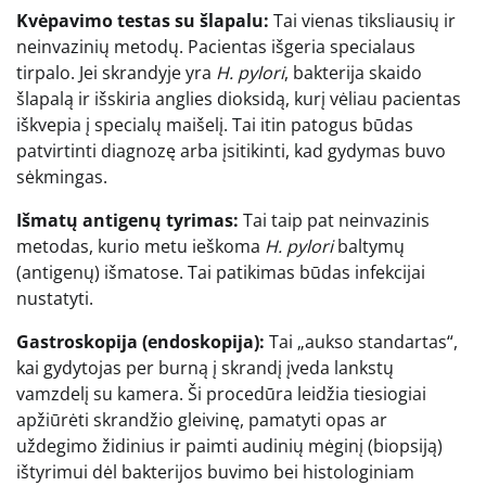
Kvėpavimo testas su šlapalu:
Tai vienas tiksliausių ir
neinvazinių metodų. Pacientas išgeria specialaus
tirpalo. Jei skrandyje yra
H. pylori
, bakterija skaido
šlapalą ir išskiria anglies dioksidą, kurį vėliau pacientas
iškvepia į specialų maišelį. Tai itin patogus būdas
patvirtinti diagnozę arba įsitikinti, kad gydymas buvo
sėkmingas.
Išmatų antigenų tyrimas:
Tai taip pat neinvazinis
metodas, kurio metu ieškoma
H. pylori
baltymų
(antigenų) išmatose. Tai patikimas būdas infekcijai
nustatyti.
Gastroskopija (endoskopija):
Tai „aukso standartas“,
kai gydytojas per burną į skrandį įveda lankstų
vamzdelį su kamera. Ši procedūra leidžia tiesiogiai
apžiūrėti skrandžio gleivinę, pamatyti opas ar
uždegimo židinius ir paimti audinių mėginį (biopsiją)
ištyrimui dėl bakterijos buvimo bei histologiniam