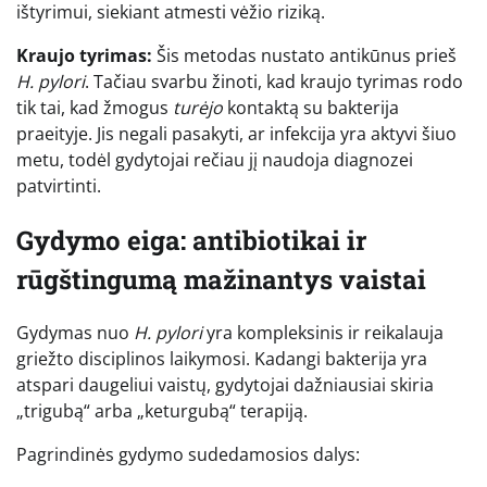
ištyrimui, siekiant atmesti vėžio riziką.
Kraujo tyrimas:
Šis metodas nustato antikūnus prieš
H. pylori
. Tačiau svarbu žinoti, kad kraujo tyrimas rodo
tik tai, kad žmogus
turėjo
kontaktą su bakterija
praeityje. Jis negali pasakyti, ar infekcija yra aktyvi šiuo
metu, todėl gydytojai rečiau jį naudoja diagnozei
patvirtinti.
Gydymo eiga: antibiotikai ir
rūgštingumą mažinantys vaistai
Gydymas nuo
H. pylori
yra kompleksinis ir reikalauja
griežto disciplinos laikymosi. Kadangi bakterija yra
atspari daugeliui vaistų, gydytojai dažniausiai skiria
„trigubą“ arba „keturgubą“ terapiją.
Pagrindinės gydymo sudedamosios dalys: