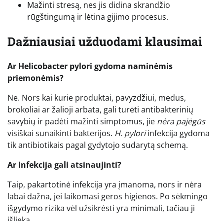
Mažinti stresą, nes jis didina skrandžio
rūgštingumą ir lėtina gijimo procesus.
Dažniausiai užduodami klausimai
Ar Helicobacter pylori gydoma naminėmis
priemonėmis?
Ne. Nors kai kurie produktai, pavyzdžiui, medus,
brokoliai ar žalioji arbata, gali turėti antibakterinių
savybių ir padėti mažinti simptomus, jie
nėra pajėgūs
visiškai sunaikinti bakterijos.
H. pylori
infekcija gydoma
tik antibiotikais pagal gydytojo sudarytą schemą.
Ar infekcija gali atsinaujinti?
Taip, pakartotinė infekcija yra įmanoma, nors ir nėra
labai dažna, jei laikomasi geros higienos. Po sėkmingo
išgydymo rizika vėl užsikrėsti yra minimali, tačiau ji
išlieka.