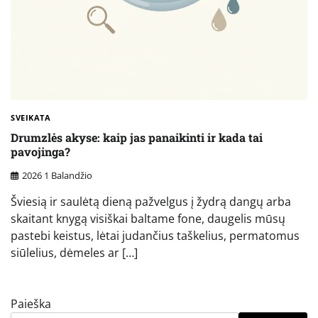
SVEIKATA
Drumzlės akyse: kaip jas panaikinti ir kada tai
pavojinga?
2026 1 Balandžio
Šviesią ir saulėtą dieną pažvelgus į žydrą dangų arba
skaitant knygą visiškai baltame fone, daugelis mūsų
pastebi keistus, lėtai judančius taškelius, permatomus
siūlelius, dėmeles ar […]
Paieška