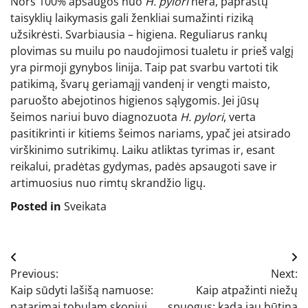
Nors 100% apsaugos nuo
H. pylori
nėra, paprastų
taisyklių laikymasis gali ženkliai sumažinti riziką
užsikrėsti. Svarbiausia – higiena. Reguliarus rankų
plovimas su muilu po naudojimosi tualetu ir prieš valgį
yra pirmoji gynybos linija. Taip pat svarbu vartoti tik
patikimą, švarų geriamąjį vandenį ir vengti maisto,
paruošto abejotinos higienos sąlygomis. Jei jūsų
šeimos nariui buvo diagnozuota
H. pylori
, verta
pasitikrinti ir kitiems šeimos nariams, ypač jei atsirado
virškinimo sutrikimų. Laiku atliktas tyrimas ir, esant
reikalui, pradėtas gydymas, padės apsaugoti save ir
artimuosius nuo rimtų skrandžio ligų.
Posted in
Sveikata
Navigacija
Previous:
Next:
tarp
Kaip sūdyti lašišą namuose:
Kaip atpažinti niežų
patarimai tobulam skoniui
spuogus: kada jau būtina