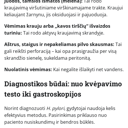
Juodos, tamsios išmatos (melena):
Tai rodo
kraujavimą viršutiniame virškinamajame trakte. Kraujui
keliaujant žarnynu, jis oksiduojasi ir pajuoduoja.
Vėmimas krauju arba „kavos tirščių“ išvaizdos
turiniu:
Tai rodo aktyvų kraujavimą skrandyje.
Aštrus, staigus ir nepakeliamas pilvo skausmas:
Tai
gali reikšti perforaciją – kai opa prasigraužia per visą
skrandžio sienelę, sukeldama peritonitą.
Nuolatinis vėmimas:
Kai negalite išlaikyti net vandens.
Diagnostikos būdai: nuo kvėpavimo
testo iki gastroskopijos
Norint diagnozuoti
H. pylori
, gydytojai naudoja kelis
efektyvius metodus. Pasirinkimas priklauso nuo
paciento nusiskundimų ir bendros būklės.