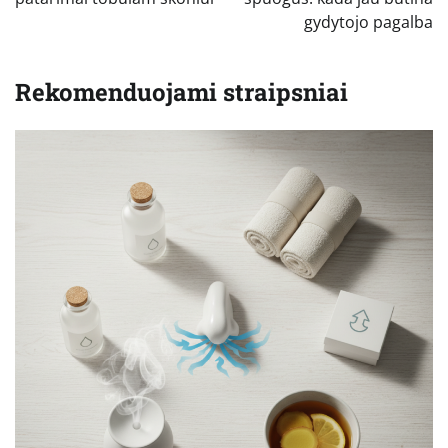
įrašų
gydytojo pagalba
Rekomenduojami straipsniai