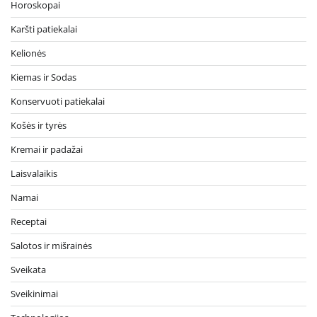
Horoskopai
Karšti patiekalai
Kelionės
Kiemas ir Sodas
Konservuoti patiekalai
Košės ir tyrės
Kremai ir padažai
Laisvalaikis
Namai
Receptai
Salotos ir mišrainės
Sveikata
Sveikinimai