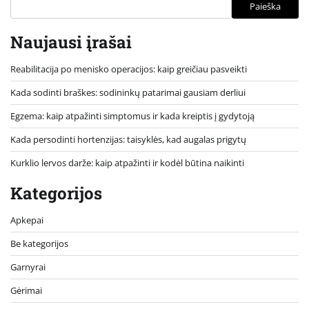
Paieška
Naujausi įrašai
Reabilitacija po menisko operacijos: kaip greičiau pasveikti
Kada sodinti braškes: sodininkų patarimai gausiam derliui
Egzema: kaip atpažinti simptomus ir kada kreiptis į gydytoją
Kada persodinti hortenzijas: taisyklės, kad augalas prigytų
Kurklio lervos darže: kaip atpažinti ir kodėl būtina naikinti
Kategorijos
Apkepai
Be kategorijos
Garnyrai
Gėrimai