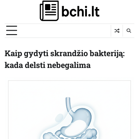
Skip
to
content
Kaip gydyti skrandžio bakteriją:
kada delsti nebegalima