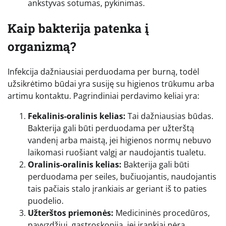
ankstyvas sotumas, pykinimas.
Kaip bakterija patenka į
organizmą?
Infekcija dažniausiai perduodama per burną, todėl
užsikrėtimo būdai yra susiję su higienos trūkumu arba
artimu kontaktu. Pagrindiniai perdavimo keliai yra:
Fekalinis-oralinis kelias:
Tai dažniausias būdas.
Bakterija gali būti perduodama per užterštą
vandenį arba maistą, jei higienos normų nebuvo
laikomasi ruošiant valgį ar naudojantis tualetu.
Oralinis-oralinis kelias:
Bakterija gali būti
perduodama per seiles, bučiuojantis, naudojantis
tais pačiais stalo įrankiais ar geriant iš to paties
puodelio.
Užterštos priemonės:
Medicininės procedūros,
pavyzdžiui, gastroskopija, jei įrankiai nėra