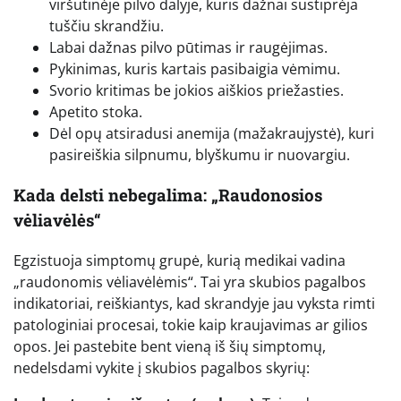
viršutinėje pilvo dalyje, kuris dažnai sustiprėja
tuščiu skrandžiu.
Labai dažnas pilvo pūtimas ir raugėjimas.
Pykinimas, kuris kartais pasibaigia vėmimu.
Svorio kritimas be jokios aiškios priežasties.
Apetito stoka.
Dėl opų atsiradusi anemija (mažakraujystė), kuri
pasireiškia silpnumu, blyškumu ir nuovargiu.
Kada delsti nebegalima: „Raudonosios
vėliavėlės“
Egzistuoja simptomų grupė, kurią medikai vadina
„raudonomis vėliavėlėmis“. Tai yra skubios pagalbos
indikatoriai, reiškiantys, kad skrandyje jau vyksta rimti
patologiniai procesai, tokie kaip kraujavimas ar gilios
opos. Jei pastebite bent vieną iš šių simptomų,
nedelsdami vykite į skubios pagalbos skyrių: