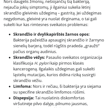
Nors daugelis žmonių, nešiojančių šią bakteriją,
nejaučia jokių simptomų, ji ilgainiui sukelia lėtinį
skrandžio gleivinės uždegimą – gastritą. Jei uždegimas
negydomas, gleivinė yra nuolat dirginama, o tai gali
sukelti kur kas rimtesnes sveikatos problemas:
Skrandžio ir dvylikapirštės žarnos opos:
Bakterija pažeidžia apsauginį skrandžio ir žarnyno
sienelių barjerą, todėl rūgštis pradeda „graužti“
pačius organų audinius.
Skrandžio vėžys:
Pasaulio sveikatos organizacija
klasifikuoja
H. pylori
kaip pirmos klasės
kancerogeną. Ilgalaikis uždegimas gali sukelti
ląstelių mutacijas, kurios didina riziką susirgti
skrandžio vėžiu.
Limfoma:
Nors ir rečiau, ši bakterija yra siejama
su specifine skrandžio limfomos rūšimi.
Dispepsija:
Tai nuolatinis diskomfortas
viršutinėje pilvo dalyje, pilnumo jausmas,