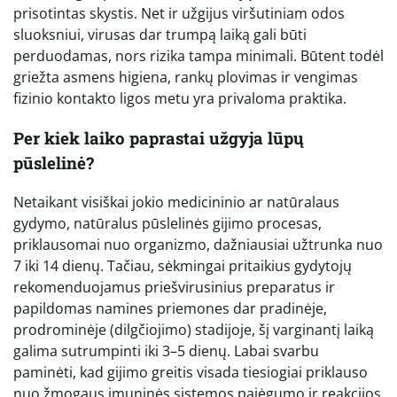
prisotintas skystis. Net ir užgijus viršutiniam odos
sluoksniui, virusas dar trumpą laiką gali būti
perduodamas, nors rizika tampa minimali. Būtent todėl
griežta asmens higiena, rankų plovimas ir vengimas
fizinio kontakto ligos metu yra privaloma praktika.
Per kiek laiko paprastai užgyja lūpų
pūslelinė?
Netaikant visiškai jokio medicininio ar natūralaus
gydymo, natūralus pūslelinės gijimo procesas,
priklausomai nuo organizmo, dažniausiai užtrunka nuo
7 iki 14 dienų. Tačiau, sėkmingai pritaikius gydytojų
rekomenduojamus priešvirusinius preparatus ir
papildomas namines priemones dar pradinėje,
prodrominėje (dilgčiojimo) stadijoje, šį varginantį laiką
galima sutrumpinti iki 3–5 dienų. Labai svarbu
paminėti, kad gijimo greitis visada tiesiogiai priklauso
nuo žmogaus imuninės sistemos pajėgumo ir reakcijos