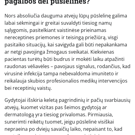
pagalbos dėl pūslelinės?
Nors absoliučia dauguma atvejų lūpų pūslelinę galima
labai sėkmingai ir greitai suvaldyti tiesiog namų
sąlygomis, pasitelkiant vaistinėse prieinamas
nereceptines priemones ir teisingą priežiūrą, visgi
pasitaiko situacijų, kai savigyda gali būti nepakankama
ar netgi pavojinga žmogaus sveikatai. Kiekvienas
pacientas turėtų būti budrus ir mokėti laiku atpažinti
raudonas vėliavėles – pavojaus signalus, rodančius, kad
virusinė infekcija tampa nebevaldoma imuniteto ir
reikalauja skubios profesionalios medikų intervencijos
bei receptinių vaistų.
Gydytojai išskiria keletą pagrindinių ir pačių svarbiausių
atvejų, kuomet vizitas pas šeimos gydytoją ar
dermatologą yra tiesiog privalomas. Pirmiausia,
sunerimti reikėtų tuomet, jeigu pūslelinė visiškai
nepraeina po dviejų savaičių laiko, nepaisant to, kad