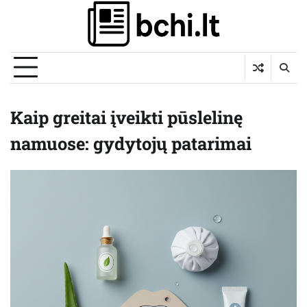
Skip
to
content
Kaip greitai įveikti pūslelinę
namuose: gydytojų patarimai