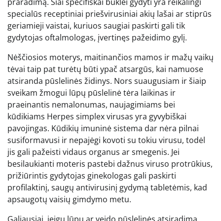
praradimą. Šiai specifiškai būklei gydyti yra reikalingi
specialūs receptiniai priešvirusiniai akių lašai ar stiprūs
geriamieji vaistai, kuriuos saugiai paskirti gali tik
gydytojas oftalmologas, įvertinęs pažeidimo gylį.
Nėščiosios moterys, maitinančios mamos ir mažų vaikų
tėvai taip pat turėtų būti ypač atsargūs, kai namuose
atsiranda pūslelinės židinys. Nors suaugusiam ir šiaip
sveikam žmogui lūpų pūslelinė tėra laikinas ir
praeinantis nemalonumas, naujagimiams bei
kūdikiams Herpes simplex virusas yra gyvybiškai
pavojingas. Kūdikių imuninė sistema dar nėra pilnai
susiformavusi ir nepajėgi kovoti su tokiu virusu, todėl
jis gali pažeisti vidaus organus ar smegenis. Jei
besilaukianti moteris pastebi dažnus viruso protrūkius,
prižiūrintis gydytojas ginekologas gali paskirti
profilaktinį, saugų antivirusinį gydymą tabletėmis, kad
apsaugotų vaisių gimdymo metu.
Galiausiai, jeigu lūpų ar veido pūslelinės atsiradimą