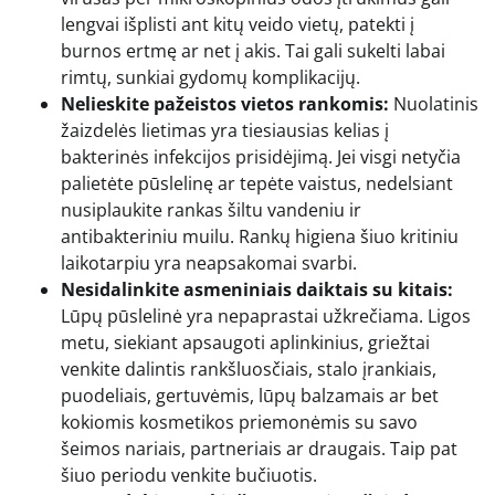
lengvai išplisti ant kitų veido vietų, patekti į
burnos ertmę ar net į akis. Tai gali sukelti labai
rimtų, sunkiai gydomų komplikacijų.
Nelieskite pažeistos vietos rankomis:
Nuolatinis
žaizdelės lietimas yra tiesiausias kelias į
bakterinės infekcijos prisidėjimą. Jei visgi netyčia
palietėte pūslelinę ar tepėte vaistus, nedelsiant
nusiplaukite rankas šiltu vandeniu ir
antibakteriniu muilu. Rankų higiena šiuo kritiniu
laikotarpiu yra neapsakomai svarbi.
Nesidalinkite asmeniniais daiktais su kitais:
Lūpų pūslelinė yra nepaprastai užkrečiama. Ligos
metu, siekiant apsaugoti aplinkinius, griežtai
venkite dalintis rankšluosčiais, stalo įrankiais,
puodeliais, gertuvėmis, lūpų balzamais ar bet
kokiomis kosmetikos priemonėmis su savo
šeimos nariais, partneriais ar draugais. Taip pat
šiuo periodu venkite bučiuotis.