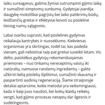
laiku sureagavus, galima žymiai sutrumpinti gijimo laiką
ir sumažinti simptomų sunkumą. Gydytojai įvardija
daugybę moksliškai pagrįstų bei laiko patikrintų būdų,
leidžiančių greitai ir efektyviai kovoti su pūsleline
tiesiog namų sąlygomis.
Labai svarbu suprasti, kad pūslelinės gydymas
reikalauja kantrybės ir nuoseklumo. Kiekvienas
organizmas yra skirtingas, todėl tai, kas padeda
vienam, gali nebūtinai taip pat greitai suveikti kitam. Vis
dėlto, pasitelkus gydytojų rekomenduojamas
priemones – nuo tinkamų nereceptinių vaistų iki
natūralių, namuose randamų ingredientų – galite
užkirsti kelią pūslelių išplitimui, sumažinti skausmą ir
paspartinti audinių regeneraciją. Šiame straipsnyje
detaliai aptarsime, kokie metodai yra veiksmingiausi,
kada ir kaip juos naudoti, bei kokių klaidų reikėtų
vengti, kad gijimo procesas netaptų dar ilgesnis ir
sudėtingesnis.