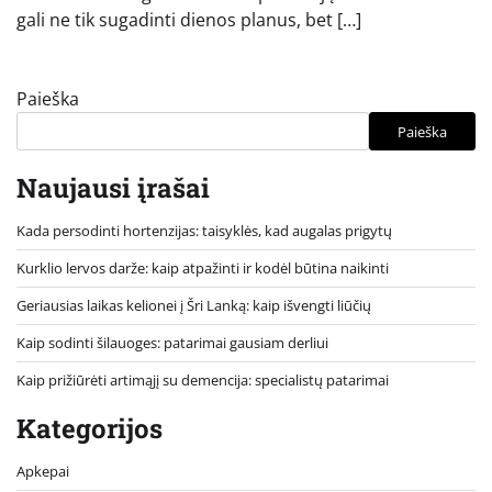
gali ne tik sugadinti dienos planus, bet […]
Paieška
Paieška
Naujausi įrašai
Kada persodinti hortenzijas: taisyklės, kad augalas prigytų
Kurklio lervos darže: kaip atpažinti ir kodėl būtina naikinti
Geriausias laikas kelionei į Šri Lanką: kaip išvengti liūčių
Kaip sodinti šilauoges: patarimai gausiam derliui
Kaip prižiūrėti artimąjį su demencija: specialistų patarimai
Kategorijos
Apkepai