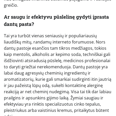
greičio.
Ar saugu ir efektyvu pūslelinę gydyti įprasta
dantų pasta?
Tai yra turbūt vienas seniausių ir populiariausių
liaudiškų mitų, randamų interneto forumuose. Nors
dantų pastoje esančios tam tikros medžiagos, tokios
kaip mentolis, alkoholis ar kepimo soda, techniškai gali
išdžiovinti atsiradusią pūslelę, medicinos profesionalai
to daryti griežtai nerekomenduoja. Dantų pastoje yra
labai daug agresyvių cheminių ingredientų ir
aromatizatorių, kurie gali smarkiai sudirginti itin jautrią
ir jau pažeistą lūpų odą, sukelti kontaktinę alerginę
reakciją ar net cheminį nudegimą. Visa tai tik dar labiau
prailgins ir apsunkins gijimo laiką. Žymiai saugiau ir
efektyviau yra rinktis specializuotus cinko tepalus,
pleistriukus arba vaistinius kremus, pritaikytus būtent