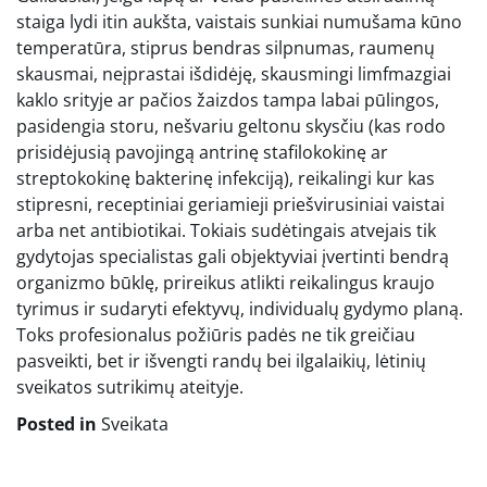
staiga lydi itin aukšta, vaistais sunkiai numušama kūno
temperatūra, stiprus bendras silpnumas, raumenų
skausmai, neįprastai išdidėję, skausmingi limfmazgiai
kaklo srityje ar pačios žaizdos tampa labai pūlingos,
pasidengia storu, nešvariu geltonu skysčiu (kas rodo
prisidėjusią pavojingą antrinę stafilokokinę ar
streptokokinę bakterinę infekciją), reikalingi kur kas
stipresni, receptiniai geriamieji priešvirusiniai vaistai
arba net antibiotikai. Tokiais sudėtingais atvejais tik
gydytojas specialistas gali objektyviai įvertinti bendrą
organizmo būklę, prireikus atlikti reikalingus kraujo
tyrimus ir sudaryti efektyvų, individualų gydymo planą.
Toks profesionalus požiūris padės ne tik greičiau
pasveikti, bet ir išvengti randų bei ilgalaikių, lėtinių
sveikatos sutrikimų ateityje.
Posted in
Sveikata