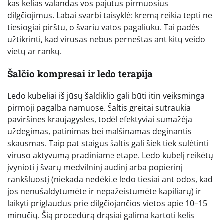
kas kelias valandas vos pajutus pirmuosius
dilgčiojimus. Labai svarbi taisyklė: kremą reikia tepti ne
tiesiogiai pirštu, o švariu vatos pagaliuku. Tai padės
užtikrinti, kad virusas nebus perneštas ant kitų veido
vietų ar rankų.
Šalčio kompresai ir ledo terapija
Ledo kubeliai iš jūsų šaldiklio gali būti itin veiksminga
pirmoji pagalba namuose. Šaltis greitai sutraukia
paviršines kraujagysles, todėl efektyviai sumažėja
uždegimas, patinimas bei malšinamas deginantis
skausmas. Taip pat staigus šaltis gali šiek tiek sulėtinti
viruso aktyvumą pradiniame etape. Ledo kubelį reikėtų
įvynioti į švarų medvilninį audinį arba popierinį
rankšluostį (niekada nedėkite ledo tiesiai ant odos, kad
jos nenušaldytumėte ir nepažeistumėte kapiliarų) ir
laikyti priglaudus prie dilgčiojančios vietos apie 10–15
minučių. Šią procedūrą drąsiai galima kartoti kelis