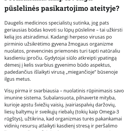
pūslelinės pasikartojimo ateityje?
Daugelis medicinos specialistų sutinka, jog pats
geriausias būdas kovoti su lūpų pūsleline – tai užkirsti
kelią jos atsiradimui. Kadangi herpeso virusas po
pirminio užsikrėtimo gyvena žmogaus organizme
nuolatos, prevencinės priemonės turi tapti natūraliu
kasdieniu įpročiu. Gydytojai siūlo atkreipti ypatingą
dėmesį į kelis svarbius gyvenimo būdo aspektus,
padedančius išlaikyti virusą „miegančioje“ būsenoje
ilgus metus.
Visų pirma ir svarbiausia – nuolatinis rūpinimasis savo
imunine sistema. Subalansuota, pilnavertė mityba,
kurioje apstu šviežių vaisių, įvairiaspalvių daržovių,
liesų baltymų ir sveikųjų riebalų (tokių kaip Omega-3
rūgštys), užtikrina, kad organizmas turės pakankamai
vidinių resursų atlaikyti kasdienį stresą ir peršalimo