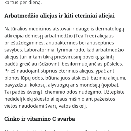
kartus per dieną.
Arbatmedžio aliejus ir kiti eteriniai aliejai
Natūralios medicinos atstovai ir daugelis dermatologų
atkreipia dėmesį į arbatmedžio (Tea Tree) aliejaus
priešuždegimines, antibakterines bei antiseptines
savybes. Laboratoriniai tyrimai rodo, kad arbatmedžio
aliejus turi ir tam tikrą priešvirusinį poveikį, galintį
padėti greičiau išdžiovinti besiformuojančias pūsleles.
Prieš naudojant stiprius eterinius aliejus, ypač ant
plonos lūpų odos, būtina juos atskiesti baziniu aliejumi,
pavyzdžiui, kokosų, alyvuogių ar simondsijų (jojoba).
Tai padės išvengti cheminio odos nudegimo. Užtepkite
nedidelį kiekį skiesto aliejaus mišinio ant pažeistos
vietos naudodami švarų vatos diskelį.
Cinko ir vitamino C svarba