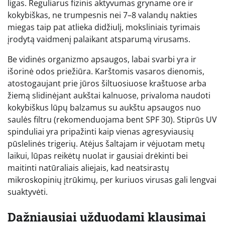
ligas. Reguliarus fizinis aktyvumas gryname ore ir
kokybiškas, ne trumpesnis nei 7–8 valandų nakties
miegas taip pat atlieka didžiulį, moksliniais tyrimais
įrodytą vaidmenį palaikant atsparumą virusams.
Be vidinės organizmo apsaugos, labai svarbi yra ir
išorinė odos priežiūra. Karštomis vasaros dienomis,
atostogaujant prie jūros šiltuosiuose kraštuose arba
žiemą slidinėjant aukštai kalnuose, privaloma naudoti
kokybiškus lūpų balzamus su aukštu apsaugos nuo
saulės filtru (rekomenduojama bent SPF 30). Stiprūs UV
spinduliai yra pripažinti kaip vienas agresyviausių
pūslelinės trigerių. Atėjus šaltajam ir vėjuotam metų
laikui, lūpas reikėtų nuolat ir gausiai drėkinti bei
maitinti natūraliais aliejais, kad neatsirastų
mikroskopinių įtrūkimų, per kuriuos virusas gali lengvai
suaktyvėti.
Dažniausiai užduodami klausimai