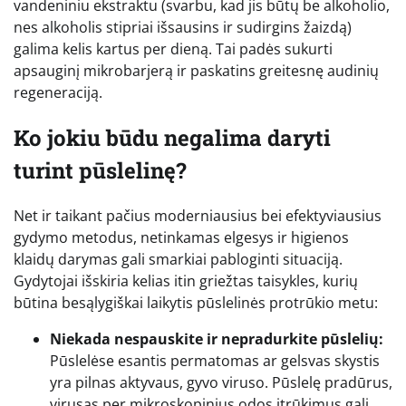
vandeniniu ekstraktu (svarbu, kad jis būtų be alkoholio,
nes alkoholis stipriai išsausins ir sudirgins žaizdą)
galima kelis kartus per dieną. Tai padės sukurti
apsauginį mikrobarjerą ir paskatins greitesnę audinių
regeneraciją.
Ko jokiu būdu negalima daryti
turint pūslelinę?
Net ir taikant pačius moderniausius bei efektyviausius
gydymo metodus, netinkamas elgesys ir higienos
klaidų darymas gali smarkiai pabloginti situaciją.
Gydytojai išskiria kelias itin griežtas taisykles, kurių
būtina besąlygiškai laikytis pūslelinės protrūkio metu:
Niekada nespauskite ir nepradurkite pūslelių:
Pūslelėse esantis permatomas ar gelsvas skystis
yra pilnas aktyvaus, gyvo viruso. Pūslelę pradūrus,
virusas per mikroskopinius odos įtrūkimus gali