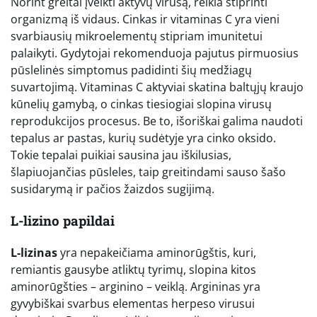
Norint greitai įveikti aktyvų virusą, reikia stiprinti
organizmą iš vidaus. Cinkas ir vitaminas C yra vieni
svarbiausių mikroelementų stipriam imunitetui
palaikyti. Gydytojai rekomenduoja pajutus pirmuosius
pūslelinės simptomus padidinti šių medžiagų
suvartojimą. Vitaminas C aktyviai skatina baltųjų kraujo
kūnelių gamybą, o cinkas tiesiogiai slopina virusų
reprodukcijos procesus. Be to, išoriškai galima naudoti
tepalus ar pastas, kurių sudėtyje yra cinko oksido.
Tokie tepalai puikiai sausina jau iškilusias,
šlapiuojančias pūsleles, taip greitindami sauso šašo
susidarymą ir pačios žaizdos sugijimą.
L-lizino papildai
L-lizinas
yra nepakeičiama aminorūgštis, kuri,
remiantis gausybe atliktų tyrimų, slopina kitos
aminorūgšties – arginino – veiklą. Argininas yra
gyvybiškai svarbus elementas herpeso virusui