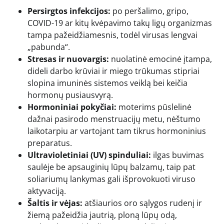
Persirgtos infekcijos:
po peršalimo, gripo,
COVID-19 ar kitų kvėpavimo takų ligų organizmas
tampa pažeidžiamesnis, todėl virusas lengvai
„pabunda“.
Stresas ir nuovargis:
nuolatinė emocinė įtampa,
dideli darbo krūviai ir miego trūkumas stipriai
slopina imuninės sistemos veiklą bei keičia
hormonų pusiausvyrą.
Hormoniniai pokyčiai:
moterims pūslelinė
dažnai pasirodo menstruacijų metu, nėštumo
laikotarpiu ar vartojant tam tikrus hormoninius
preparatus.
Ultravioletiniai (UV) spinduliai:
ilgas buvimas
saulėje be apsauginių lūpų balzamų, taip pat
soliariumų lankymas gali išprovokuoti viruso
aktyvaciją.
Šaltis ir vėjas:
atšiaurios oro sąlygos rudenį ir
žiemą pažeidžia jautrią, ploną lūpų odą,