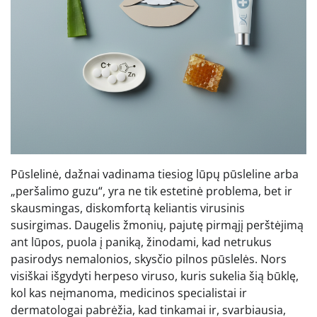
Pūslelinė, dažnai vadinama tiesiog lūpų pūsleline arba
„peršalimo guzu“, yra ne tik estetinė problema, bet ir
skausmingas, diskomfortą keliantis virusinis
susirgimas. Daugelis žmonių, pajutę pirmąjį perštėjimą
ant lūpos, puola į paniką, žinodami, kad netrukus
pasirodys nemalonios, skysčio pilnos pūslelės. Nors
visiškai išgydyti herpeso viruso, kuris sukelia šią būklę,
kol kas neįmanoma, medicinos specialistai ir
dermatologai pabrėžia, kad tinkamai ir, svarbiausia,