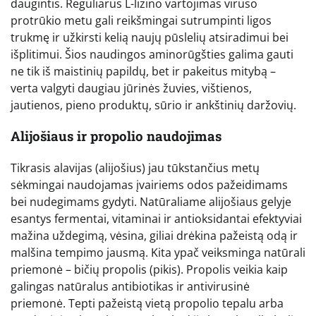
daugintis. Reguliarus L-lizino vartojimas viruso
protrūkio metu gali reikšmingai sutrumpinti ligos
trukmę ir užkirsti kelią naujų pūslelių atsiradimui bei
išplitimui. Šios naudingos aminorūgšties galima gauti
ne tik iš maistinių papildų, bet ir pakeitus mitybą –
verta valgyti daugiau jūrinės žuvies, vištienos,
jautienos, pieno produktų, sūrio ir ankštinių daržovių.
Alijošiaus ir propolio naudojimas
Tikrasis alavijas (alijošius) jau tūkstančius metų
sėkmingai naudojamas įvairiems odos pažeidimams
bei nudegimams gydyti. Natūraliame alijošiaus gelyje
esantys fermentai, vitaminai ir antioksidantai efektyviai
mažina uždegimą, vėsina, giliai drėkina pažeistą odą ir
malšina tempimo jausmą. Kita ypač veiksminga natūrali
priemonė – bičių propolis (pikis). Propolis veikia kaip
galingas natūralus antibiotikas ir antivirusinė
priemonė. Tepti pažeistą vietą propolio tepalu arba