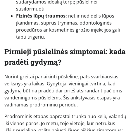
sudarydamos idealią terpę pūslelinei
susiformuoti.
Fizinės lūpų traumos:
net ir nedidelis lūpos
įkandimas, stiprus trynimas, odontologinės
procedūros ar kosmetinės grožio injekcijos gali
tapti trigeriu.
Pirmieji pūslelinės simptomai: kada
pradėti gydymą?
Norint greitai panaikinti pūslelinę, pats svarbiausias
veiksnys yra laikas. Gydytojai vieningai tvirtina, kad
gydymą būtina pradėti dar prieš atsirandant pačioms
vandeningoms pūslelėms. Šis ankstyvasis etapas yra
vadinamas prodrominiu periodu.
Prodrominis etapas paprastai trunka nuo kelių valandų
iki vienos paros. Jo metu, toje vietoje, kur netrukus
iškils pūslelinė, galite pajusti šiuos aiškius simptomus: