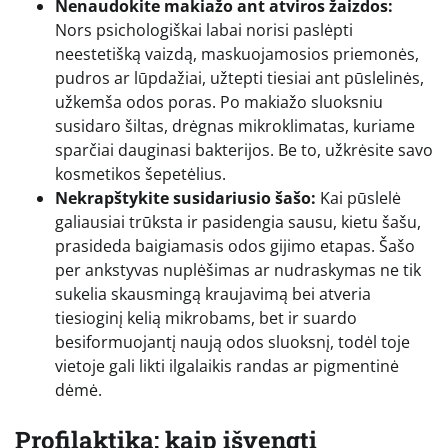
Nenaudokite makiažo ant atviros žaizdos:
Nors psichologiškai labai norisi paslėpti
neestetišką vaizdą, maskuojamosios priemonės,
pudros ar lūpdažiai, užtepti tiesiai ant pūslelinės,
užkemša odos poras. Po makiažo sluoksniu
susidaro šiltas, drėgnas mikroklimatas, kuriame
sparčiai dauginasi bakterijos. Be to, užkrėsite savo
kosmetikos šepetėlius.
Nekrapštykite susidariusio šašo:
Kai pūslelė
galiausiai trūksta ir pasidengia sausu, kietu šašu,
prasideda baigiamasis odos gijimo etapas. Šašo
per ankstyvas nuplėšimas ar nudraskymas ne tik
sukelia skausmingą kraujavimą bei atveria
tiesioginį kelią mikrobams, bet ir suardo
besiformuojantį naują odos sluoksnį, todėl toje
vietoje gali likti ilgalaikis randas ar pigmentinė
dėmė.
Profilaktika: kaip išvengti