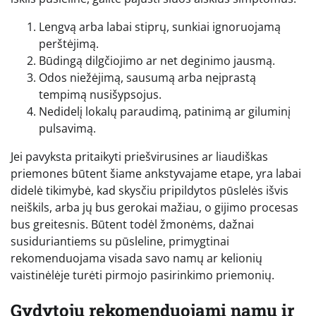
Lengvą arba labai stiprų, sunkiai ignoruojamą
perštėjimą.
Būdingą dilgčiojimo ar net deginimo jausmą.
Odos niežėjimą, sausumą arba neįprastą
tempimą nusišypsojus.
Nedidelį lokalų paraudimą, patinimą ar giluminį
pulsavimą.
Jei pavyksta pritaikyti priešvirusines ar liaudiškas
priemones būtent šiame ankstyvajame etape, yra labai
didelė tikimybė, kad skysčiu pripildytos pūslelės išvis
neiškils, arba jų bus gerokai mažiau, o gijimo procesas
bus greitesnis. Būtent todėl žmonėms, dažnai
susiduriantiems su pūsleline, primygtinai
rekomenduojama visada savo namų ar kelionių
vaistinėlėje turėti pirmojo pasirinkimo priemonių.
Gydytojų rekomenduojami namų ir