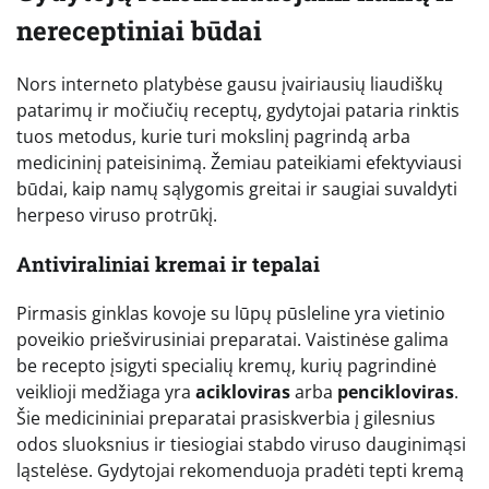
nereceptiniai būdai
Nors interneto platybėse gausu įvairiausių liaudiškų
patarimų ir močiučių receptų, gydytojai pataria rinktis
tuos metodus, kurie turi mokslinį pagrindą arba
medicininį pateisinimą. Žemiau pateikiami efektyviausi
būdai, kaip namų sąlygomis greitai ir saugiai suvaldyti
herpeso viruso protrūkį.
Antiviraliniai kremai ir tepalai
Pirmasis ginklas kovoje su lūpų pūsleline yra vietinio
poveikio priešvirusiniai preparatai. Vaistinėse galima
be recepto įsigyti specialių kremų, kurių pagrindinė
veiklioji medžiaga yra
acikloviras
arba
pencikloviras
.
Šie medicininiai preparatai prasiskverbia į gilesnius
odos sluoksnius ir tiesiogiai stabdo viruso dauginimąsi
ląstelėse. Gydytojai rekomenduoja pradėti tepti kremą