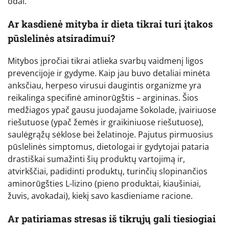
odai.
Ar kasdienė mityba ir dieta tikrai turi įtakos
pūslelinės atsiradimui?
Mitybos įpročiai tikrai atlieka svarbų vaidmenį ligos
prevencijoje ir gydyme. Kaip jau buvo detaliai minėta
anksčiau, herpeso virusui daugintis organizme yra
reikalinga specifinė aminorūgštis – argininas. Šios
medžiagos ypač gausu juodajame šokolade, įvairiuose
riešutuose (ypač žemės ir graikiniuose riešutuose),
saulėgrąžų sėklose bei želatinoje. Pajutus pirmuosius
pūslelinės simptomus, dietologai ir gydytojai pataria
drastiškai sumažinti šių produktų vartojimą ir,
atvirkščiai, padidinti produktų, turinčių slopinančios
aminorūgšties L-lizino (pieno produktai, kiaušiniai,
žuvis, avokadai), kiekį savo kasdieniame racione.
Ar patiriamas stresas iš tikrųjų gali tiesiogiai