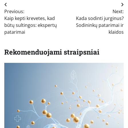
Navigacija
Previous:
Next:
tarp
Kaip kepti krevetes, kad
Kada sodinti jurginus?
įrašų
būtų sultingos: ekspertų
Sodininkų patarimai ir
patarimai
klaidos
Rekomenduojami straipsniai