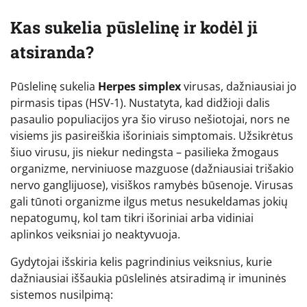
Kas sukelia pūslelinę ir kodėl ji
atsiranda?
Pūslelinę sukelia
Herpes simplex
virusas, dažniausiai jo
pirmasis tipas (HSV-1). Nustatyta, kad didžioji dalis
pasaulio populiacijos yra šio viruso nešiotojai, nors ne
visiems jis pasireiškia išoriniais simptomais. Užsikrėtus
šiuo virusu, jis niekur nedingsta – pasilieka žmogaus
organizme, nerviniuose mazguose (dažniausiai trišakio
nervo ganglijuose), visiškos ramybės būsenoje. Virusas
gali tūnoti organizme ilgus metus nesukeldamas jokių
nepatogumų, kol tam tikri išoriniai arba vidiniai
aplinkos veiksniai jo neaktyvuoja.
Gydytojai išskiria kelis pagrindinius veiksnius, kurie
dažniausiai iššaukia pūslelinės atsiradimą ir imuninės
sistemos nusilpimą: