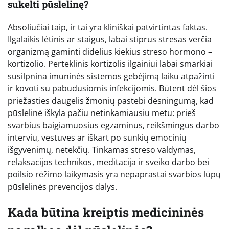
sukelti pūslelinę?
Absoliučiai taip, ir tai yra kliniškai patvirtintas faktas.
Ilgalaikis lėtinis ar staigus, labai stiprus stresas verčia
organizmą gaminti didelius kiekius streso hormono –
kortizolio. Perteklinis kortizolis ilgainiui labai smarkiai
susilpnina imuninės sistemos gebėjimą laiku atpažinti
ir kovoti su pabudusiomis infekcijomis. Būtent dėl šios
priežasties daugelis žmonių pastebi dėsningumą, kad
pūslelinė iškyla pačiu netinkamiausiu metu: prieš
svarbius baigiamuosius egzaminus, reikšmingus darbo
interviu, vestuves ar iškart po sunkių emocinių
išgyvenimų, netekčių. Tinkamas streso valdymas,
relaksacijos technikos, meditacija ir sveiko darbo bei
poilsio rėžimo laikymasis yra nepaprastai svarbios lūpų
pūslelinės prevencijos dalys.
Kada būtina kreiptis medicininės