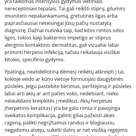
yra taikomas intensyvus gydymas vietiniais
nereceptiniais tepalais. Tai gali reikšti stiprų, giluminį
imuniteto nepakankamumą, gretutines ligas arba
paprasčiausiai neteisingai jūsų pačių nustatytą
diagnozę. Dažnai nutinka taip, kad kitos rimtos odos
ligos, tokios kaip bakterinis impetigo ar stiprus
alerginis kontaktinis dermatitas, gali vizualiai labai
priminti herpeso infekciją, tačiau reikalauja visiškai
kitokio, specifinio gydymo.
Ypatingą, neatidėliotiną dėmesį reikėtų atkreipti į tai,
kokioje veido ar kūno vietoje formuojasi daugybinės
pūslelės. Jeigu pastebite bėrimus, perštėjimą ir pūsleles
labai arti akių ar ant paties voko, nedelsiant, nieko
nelaukdami kreipkitės į medikus. Akių herpesas
(herpetinis keratitas) yra be galo rimta ir pavojinga
sveikatos komplikacija, galinti giliai pažeisti akies
rageną, palikti negrįžtamus randus ir blogiausiu,
negydomu atveju, sukelti dalinį ar net visišką regėjimo