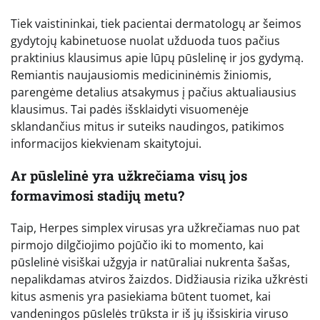
Tiek vaistininkai, tiek pacientai dermatologų ar šeimos
gydytojų kabinetuose nuolat užduoda tuos pačius
praktinius klausimus apie lūpų pūslelinę ir jos gydymą.
Remiantis naujausiomis medicininėmis žiniomis,
parengėme detalius atsakymus į pačius aktualiausius
klausimus. Tai padės išsklaidyti visuomenėje
sklandančius mitus ir suteiks naudingos, patikimos
informacijos kiekvienam skaitytojui.
Ar pūslelinė yra užkrečiama visų jos
formavimosi stadijų metu?
Taip, Herpes simplex virusas yra užkrečiamas nuo pat
pirmojo dilgčiojimo pojūčio iki to momento, kai
pūslelinė visiškai užgyja ir natūraliai nukrenta šašas,
nepalikdamas atviros žaizdos. Didžiausia rizika užkrėsti
kitus asmenis yra pasiekiama būtent tuomet, kai
vandeningos pūslelės trūksta ir iš jų išsiskiria viruso