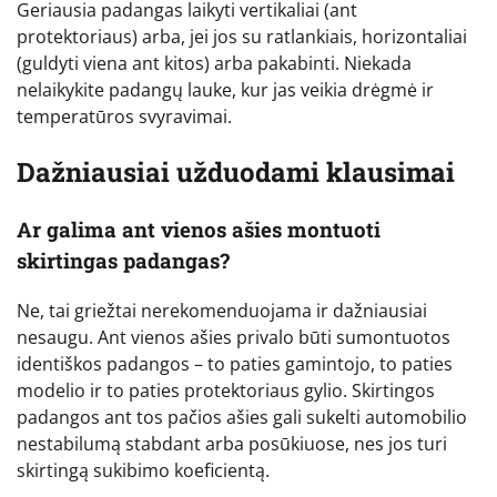
Geriausia padangas laikyti vertikaliai (ant
protektoriaus) arba, jei jos su ratlankiais, horizontaliai
(guldyti viena ant kitos) arba pakabinti. Niekada
nelaikykite padangų lauke, kur jas veikia drėgmė ir
temperatūros svyravimai.
Dažniausiai užduodami klausimai
Ar galima ant vienos ašies montuoti
skirtingas padangas?
Ne, tai griežtai nerekomenduojama ir dažniausiai
nesaugu. Ant vienos ašies privalo būti sumontuotos
identiškos padangos – to paties gamintojo, to paties
modelio ir to paties protektoriaus gylio. Skirtingos
padangos ant tos pačios ašies gali sukelti automobilio
nestabilumą stabdant arba posūkiuose, nes jos turi
skirtingą sukibimo koeficientą.