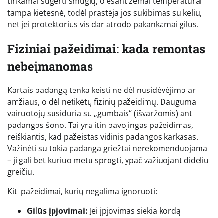
tinkamai sugerti smūgių, o esant žemai temperatūrai
tampa kietesnė, todėl prastėja jos sukibimas su keliu,
net jei protektorius vis dar atrodo pakankamai gilus.
Fiziniai pažeidimai: kada remontas
nebeįmanomas
Kartais padangą tenka keisti ne dėl nusidėvėjimo ar
amžiaus, o dėl netikėtų fizinių pažeidimų. Dauguma
vairuotojų susiduria su „gumbais“ (išvaržomis) ant
padangos šono. Tai yra itin pavojingas pažeidimas,
reiškiantis, kad pažeistas vidinis padangos karkasas.
Važinėti su tokia padanga griežtai nerekomenduojama
– ji gali bet kuriuo metu sprogti, ypač važiuojant dideliu
greičiu.
Kiti pažeidimai, kurių negalima ignoruoti:
Gilūs įpjovimai:
Jei įpjovimas siekia kordą