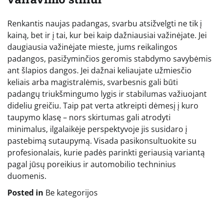
Renkantis naujas padangas, svarbu atsižvelgti ne tik į
kainą, bet ir į tai, kur bei kaip dažniausiai važinėjate. Jei
daugiausia važinėjate mieste, jums reikalingos
padangos, pasižyminčios geromis stabdymo savybėmis
ant šlapios dangos. Jei dažnai keliaujate užmiesčio
keliais arba magistralėmis, svarbesnis gali būti
padangų triukšmingumo lygis ir stabilumas važiuojant
dideliu greičiu. Taip pat verta atkreipti dėmesį į kuro
taupymo klasę – nors skirtumas gali atrodyti
minimalus, ilgalaikėje perspektyvoje jis susidaro į
pastebimą sutaupymą. Visada pasikonsultuokite su
profesionalais, kurie padės parinkti geriausią variantą
pagal jūsų poreikius ir automobilio techninius
duomenis.
Posted in
Be kategorijos