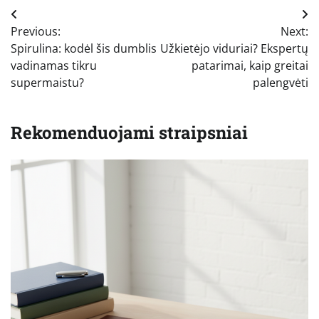
Navigacija
Previous:
Next:
tarp
Spirulina: kodėl šis dumblis
Užkietėjo viduriai? Ekspertų
įrašų
vadinamas tikru
patarimai, kaip greitai
supermaistu?
palengvėti
Rekomenduojami straipsniai