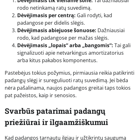
Dėvėjimasis tik viename šone:
Tai dažniausiai
rodo netinkamą ratų suvedimą.
Dėvėjimasis per centrą:
Gali rodyti, kad
padangose per didelis slėgis.
Dėvėjimasis abiejuose šonuose:
Dažniausiai
rodo, kad padangose per mažas slėgis.
Dėvėjimasis „lopais“ arba „bangomis“:
Tai gali
signalizuoti apie netvarkingus amortizatorius
arba kitus pakabos komponentus.
Pastebėjus tokius požymius, pirmiausia reikia patikrinti
padangų slėgį ir sureguliuoti ratų suvedimą. Jei bėda
nėra pašalinama, naujos padangos greitai taps tokios
pat pažeistos, kaip ir senosios.
Svarbūs patarimai padangų
priežiūrai ir ilgaamžiškumui
Kad padangos tarnautų ilgiau ir užtikrintų saugumą