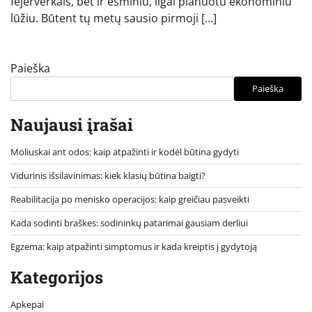
fejerverkais, bet ir esminiu, ilgai planuotu ekonominiu
lūžiu. Būtent tų metų sausio pirmoji […]
Paieška
Paieška
Naujausi įrašai
Moliuskai ant odos: kaip atpažinti ir kodėl būtina gydyti
Vidurinis išsilavinimas: kiek klasių būtina baigti?
Reabilitacija po menisko operacijos: kaip greičiau pasveikti
Kada sodinti braškes: sodininkų patarimai gausiam derliui
Egzema: kaip atpažinti simptomus ir kada kreiptis į gydytoją
Kategorijos
Apkepai