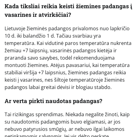
Kada tiksliai reikia keisti žiemines padangas į
vasarines ir atvirkščiai?
Lietuvoje žieminės padangos privalomos nuo lapkričio
10 d. iki balandžio 1 d. Tačiau svarbiau yra
temperatūra. Kai vidutinė paros temperatūra nukrenta
žemiau +7 laipsnių, vasarinės padangos kietėja ir
praranda savo savybes, todėl rekomenduojama
montuoti žiemines. Atėjus pavasariui, kai temperatūra
stabiliai viršija +7 laipsnius, žiemines padangas reikia
keisti į vasarines, nes šiltoje temperatūroje žieminės
padangos labai greitai dėvisi ir blogiau stabdo.
Ar verta pirkti naudotas padangas?
Tai rizikingas sprendimas. Niekada negalite žinoti, kaip
su naudotomis padangomis buvo elgiamasi, ar jos
nebuvo patyrusios smūgių, ar nebuvo ilgai laikomos
netinkamomis sąlygomis. Jei vis dėlto perkate