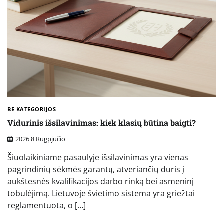
BE KATEGORIJOS
Vidurinis išsilavinimas: kiek klasių būtina baigti?
2026 8 Rugpjūčio
Šiuolaikiniame pasaulyje išsilavinimas yra vienas
pagrindinių sėkmės garantų, atveriančių duris į
aukštesnės kvalifikacijos darbo rinką bei asmeninį
tobulėjimą. Lietuvoje švietimo sistema yra griežtai
reglamentuota, o […]