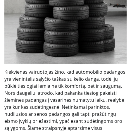
Kiekvienas vairuotojas žino, kad automobilio padangos
yra vienintelis sąlyčio taškas su kelio danga, todėl jų
būklė tiesiogiai lemia ne tik komfortą, bet ir saugumą.
Nors daugeliui atrodo, kad pakanka tiesiog pakeisti
žiemines padangas į vasarines numatytu laiku, realybė
yra kur kas sudėtingesnė. Netinkamai parinktos,
nudilusios ar senos padangos gali tapti pražūtingų
eismo įvykių priežastimi, ypač esant sudėtingoms oro
sąlygoms. Šiame straipsnyje aptarsime visus