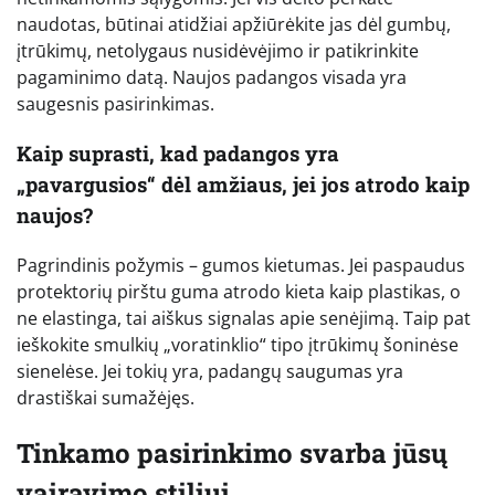
naudotas, būtinai atidžiai apžiūrėkite jas dėl gumbų,
įtrūkimų, netolygaus nusidėvėjimo ir patikrinkite
pagaminimo datą. Naujos padangos visada yra
saugesnis pasirinkimas.
Kaip suprasti, kad padangos yra
„pavargusios“ dėl amžiaus, jei jos atrodo kaip
naujos?
Pagrindinis požymis – gumos kietumas. Jei paspaudus
protektorių pirštu guma atrodo kieta kaip plastikas, o
ne elastinga, tai aiškus signalas apie senėjimą. Taip pat
ieškokite smulkių „voratinklio“ tipo įtrūkimų šoninėse
sienelėse. Jei tokių yra, padangų saugumas yra
drastiškai sumažėjęs.
Tinkamo pasirinkimo svarba jūsų
vairavimo stiliui