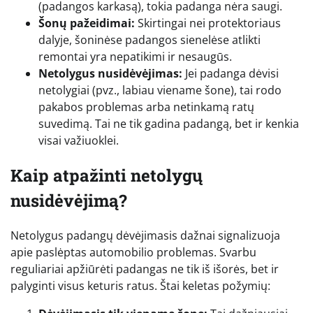
(padangos karkasą), tokia padanga nėra saugi.
Šonų pažeidimai:
Skirtingai nei protektoriaus
dalyje, šoninėse padangos sienelėse atlikti
remontai yra nepatikimi ir nesaugūs.
Netolygus nusidėvėjimas:
Jei padanga dėvisi
netolygiai (pvz., labiau viename šone), tai rodo
pakabos problemas arba netinkamą ratų
suvedimą. Tai ne tik gadina padangą, bet ir kenkia
visai važiuoklei.
Kaip atpažinti netolygų
nusidėvėjimą?
Netolygus padangų dėvėjimasis dažnai signalizuoja
apie paslėptas automobilio problemas. Svarbu
reguliariai apžiūrėti padangas ne tik iš išorės, bet ir
palyginti visus keturis ratus. Štai keletas požymių: