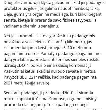
Daugelis vairuotojų klysta galvodami, kad jei padangos
protektorius gilus, jas galima naudoti neribotą laiką.
Deja, guma yra organinė medžiaga, kuri laikui bėgant
sensta, kietėja ir praranda savo fizines savybes. Tai
vadinama cheminiu senėjimu.
Net jei automobilis stovi garaže ir su padangomis
nuvažiuota vos keletas tūkstančių kilometrų, jas
rekomenduojama keisti praėjus 6–10 metų nuo
pagaminimo datos. Pamatyti padangos pagaminimo
datą yra labai paprasta: ant šoninės sienelės raskite
užrašą „DOT“, po kurio eina skaičių kombinacija.
Paskutiniai keturi skaičiai nurodo savaitę ir metus.
Pavyzdžiui, „1221“ reiškia, kad padanga pagaminta
2021 metų 12-ąją savaitę.
Senstant padangai, ji pradeda „džiūti“, atsiranda
mikroskopiniai įtrūkimai šonuose, o gumos mišinys
praranda elastingumą. Tokia padanga nebegali