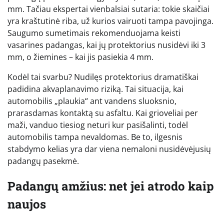
mm. Tačiau ekspertai vienbalsiai sutaria: tokie skaičiai
yra kraštutinė riba, už kurios vairuoti tampa pavojinga.
Saugumo sumetimais rekomenduojama keisti
vasarines padangas, kai jų protektorius nusidėvi iki 3
mm, o žiemines – kai jis pasiekia 4 mm.
Kodėl tai svarbu? Nudilęs protektorius dramatiškai
padidina akvaplanavimo riziką. Tai situacija, kai
automobilis „plaukia“ ant vandens sluoksnio,
prarasdamas kontaktą su asfaltu. Kai grioveliai per
maži, vanduo tiesiog neturi kur pasišalinti, todėl
automobilis tampa nevaldomas. Be to, ilgesnis
stabdymo kelias yra dar viena nemaloni nusidėvėjusių
padangų pasekmė.
Padangų amžius: net jei atrodo kaip
naujos