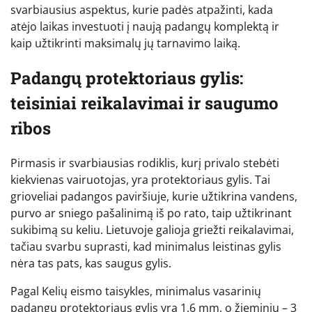
svarbiausius aspektus, kurie padės atpažinti, kada
atėjo laikas investuoti į naują padangų komplektą ir
kaip užtikrinti maksimalų jų tarnavimo laiką.
Padangų protektoriaus gylis:
teisiniai reikalavimai ir saugumo
ribos
Pirmasis ir svarbiausias rodiklis, kurį privalo stebėti
kiekvienas vairuotojas, yra protektoriaus gylis. Tai
grioveliai padangos paviršiuje, kurie užtikrina vandens,
purvo ar sniego pašalinimą iš po rato, taip užtikrinant
sukibimą su keliu. Lietuvoje galioja griežti reikalavimai,
tačiau svarbu suprasti, kad minimalus leistinas gylis
nėra tas pats, kas saugus gylis.
Pagal Kelių eismo taisykles, minimalus vasarinių
padangų protektoriaus gylis yra 1,6 mm, o žieminių – 3