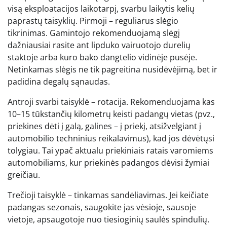
visą eksploatacijos laikotarpį, svarbu laikytis kelių
paprastų taisyklių. Pirmoji – reguliarus slėgio
tikrinimas. Gamintojo rekomenduojamą slėgį
dažniausiai rasite ant lipduko vairuotojo durelių
staktoje arba kuro bako dangtelio vidinėje pusėje.
Netinkamas slėgis ne tik pagreitina nusidėvėjimą, bet ir
padidina degalų sąnaudas.
Antroji svarbi taisyklė – rotacija. Rekomenduojama kas
10–15 tūkstančių kilometrų keisti padangų vietas (pvz.,
priekines dėti į galą, galines – į priekį, atsižvelgiant į
automobilio techninius reikalavimus), kad jos dėvėtųsi
tolygiau. Tai ypač aktualu priekiniais ratais varomiems
automobiliams, kur priekinės padangos dėvisi žymiai
greičiau.
Trečioji taisyklė – tinkamas sandėliavimas. Jei keičiate
padangas sezonais, saugokite jas vėsioje, sausoje
vietoje, apsaugotoje nuo tiesioginių saulės spindulių.