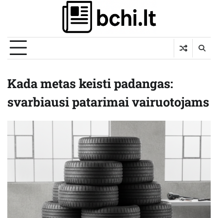
Skip
to
content
Kada metas keisti padangas:
svarbiausi patarimai vairuotojams