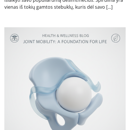
išlaikyti savo populiarumą dešimtmečius. Spirulina yra
vienas iš tokių gamtos stebuklų, kuris dėl savo […]