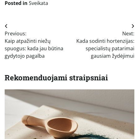
Posted in
Sveikata
Navigacija
Previous:
Next:
tarp
Kaip atpažinti niežų
Kada sodinti hortenzijas:
įrašų
spuogus: kada jau būtina
specialistų patarimai
gydytojo pagalba
gausiam žydėjimui
Rekomenduojami straipsniai