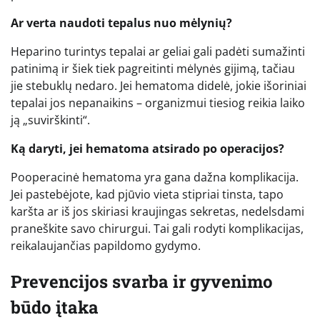
Ar verta naudoti tepalus nuo mėlynių?
Heparino turintys tepalai ar geliai gali padėti sumažinti
patinimą ir šiek tiek pagreitinti mėlynės gijimą, tačiau
jie stebuklų nedaro. Jei hematoma didelė, jokie išoriniai
tepalai jos nepanaikins – organizmui tiesiog reikia laiko
ją „suvirškinti“.
Ką daryti, jei hematoma atsirado po operacijos?
Pooperacinė hematoma yra gana dažna komplikacija.
Jei pastebėjote, kad pjūvio vieta stipriai tinsta, tapo
karšta ar iš jos skiriasi kraujingas sekretas, nedelsdami
praneškite savo chirurgui. Tai gali rodyti komplikacijas,
reikalaujančias papildomo gydymo.
Prevencijos svarba ir gyvenimo
būdo įtaka