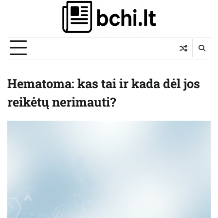
Skip
to
content
Hematoma: kas tai ir kada dėl jos
reikėtų nerimauti?