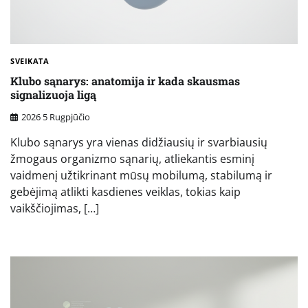
SVEIKATA
Klubo sąnarys: anatomija ir kada skausmas
signalizuoja ligą
2026 5 Rugpjūčio
Klubo sąnarys yra vienas didžiausių ir svarbiausių
žmogaus organizmo sąnarių, atliekantis esminį
vaidmenį užtikrinant mūsų mobilumą, stabilumą ir
gebėjimą atlikti kasdienes veiklas, tokias kaip
vaikščiojimas, […]