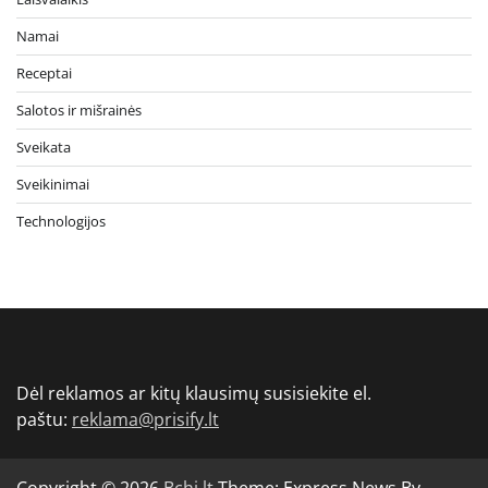
Namai
Receptai
Salotos ir mišrainės
Sveikata
Sveikinimai
Technologijos
Dėl reklamos ar kitų klausimų susisiekite el.
paštu:
reklama@prisify.lt
Copyright © 2026
Bchi.lt
Theme: Express News By