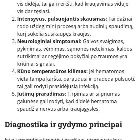
vis didėja, tai gali reikšti, kad kraujavimas viduje
vis dar tęsiasi.
Intensyvus, pulsuojantis skausmas:
Tai dažnai
rodo uždegiminį procesą arba audinių spaudimą,
kurį sukelia susikaupęs kraujas.
Neurologiniai simptomai:
Galvos svaigimas,
pykinimas, vėmimas, sąmonės netekimas, kalbos
sutrikimai ar regėjimo pokyčiai po traumos yra
kritiniai signalai.
Kūno temperatūros kilimas:
Jei hematomos
vieta tampa karšta, paraudusi ir pradeda pulsuoti,
tai gali rodyti prasidėjusią infekciją.
Jutimų praradimas:
Tirpimas ar silpnumas
galūnėse gali rodyti, kad didelė hematoma
spaudžia nervus arba kraujagysles.
Diagnostika ir gydymo principai