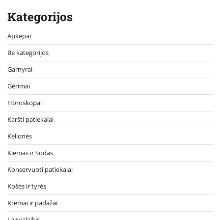
Kategorijos
Apkepai
Be kategorijos
Garnyrai
Gėrimai
Horoskopai
Karšti patiekalai
Kelionės
Kiemas ir Sodas
Konservuoti patiekalai
Košės ir tyrės
Kremai ir padažai
Laisvalaikis