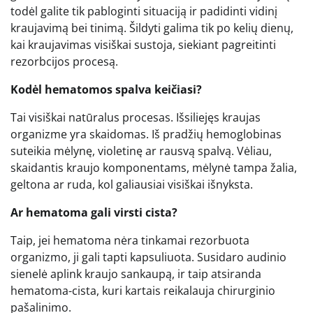
todėl galite tik pabloginti situaciją ir padidinti vidinį
kraujavimą bei tinimą. Šildyti galima tik po kelių dienų,
kai kraujavimas visiškai sustoja, siekiant pagreitinti
rezorbcijos procesą.
Kodėl hematomos spalva keičiasi?
Tai visiškai natūralus procesas. Išsiliejęs kraujas
organizme yra skaidomas. Iš pradžių hemoglobinas
suteikia mėlynę, violetinę ar rausvą spalvą. Vėliau,
skaidantis kraujo komponentams, mėlynė tampa žalia,
geltona ar ruda, kol galiausiai visiškai išnyksta.
Ar hematoma gali virsti cista?
Taip, jei hematoma nėra tinkamai rezorbuota
organizmo, ji gali tapti kapsuliuota. Susidaro audinio
sienelė aplink kraujo sankaupą, ir taip atsiranda
hematoma-cista, kuri kartais reikalauja chirurginio
pašalinimo.