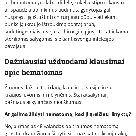
Jei hematoma yra labai didelė, sukelia stiprų skausmą
ar spaudžia aplinkinius audinius, gydytojas gali
nuspręsti ją ištuštinti chirurginiu būdu – atliekant
punkciją (kraujo ištraukimą adata) arba,
sudėtingesniais atvejais, chirurginį pjūvį. Tai atliekama
steriliomis sąlygomis, siekiant išvengti infekcijos
pavojaus.
Dažniausiai užduodami klausimai
apie hematomas
Žmonės dažnai turi daug klausimų, susijusių su
kraujosruvomis ir mėlynėmis. Štai atsakymai į
dažniausiai kylančius neaiškumus:
Ar galima šildyti hematomą, kad ji greičiau išnyktų?
Ne, pirmąsias 48 valandas po traumos hematomą
griežtai draudžiama šildyti. Šiluma skatina kraujotaką,