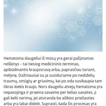
Hematoma daugeliui iš mūsų yra gerai pažįstamas
reiškinys – tai tiesiog medicininis terminas,
apibūdinantis kraujosruvą arba, paprasčiau tariant,
mėlynę. Dažniausiai su ja susiduriame po nedidelių
traumų, smūgių ar griuvimų, kai po oda susikaupia tam
tikras kiekis kraujo. Nors daugeliu atvejų hematoma yra
nepavojinga ir praeina savaime per kelias savaites, ji
gali kelti nerimą, jei atsiranda be aiškios priežasties
arba yra labai didelė. Suprasti, kada šis procesas yra