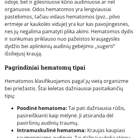
odoje, bet ir gilesniuose kūno audiniuose ar net
organuose. Odos hematomos yra lengviausiai
pastebimos, tačiau vidaus hematomos (pvz., pilvo
ertmėje ar kaukolės viduje) yra kur kas pavojingesnės,
nes jų negalima pamatyti plika akimi. Hematomos dydis
ir sunkumas priklauso nuo pažeistos kraujagyslės
dydžio bei aplinkinių audinių gebėjimo „sugerti“
išsiliejusį kraują.
Pagrindiniai hematomų tipai
Hematomos klasifikuojamos pagal jų vietą organizme
bei priežastis. Štai keletas dažniausiai pasitaikančių
tipų:
Poodinė hematoma:
Tai pati dažniausia rūšis,
pasireiškianti kaip mėlynė. Ji atsiranda dėl
paviršinių audinių traumų.
Intramuskulinė hematoma:
Kraujas kaupiasi
raumeniniame audinyje. Tai dažnai sukelia stiprų