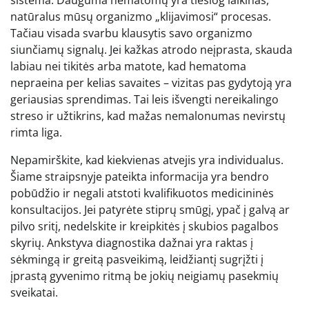
natūralus mūsų organizmo „klijavimosi“ procesas.
Tačiau visada svarbu klausytis savo organizmo
siunčiamų signalų. Jei kažkas atrodo neįprasta, skauda
labiau nei tikitės arba matote, kad hematoma
nepraeina per kelias savaites – vizitas pas gydytoją yra
geriausias sprendimas. Tai leis išvengti nereikalingo
streso ir užtikrins, kad mažas nemalonumas nevirstų
rimta liga.
Nepamirškite, kad kiekvienas atvejis yra individualus.
Šiame straipsnyje pateikta informacija yra bendro
pobūdžio ir negali atstoti kvalifikuotos medicininės
konsultacijos. Jei patyrėte stiprų smūgį, ypač į galvą ar
pilvo sritį, nedelskite ir kreipkitės į skubios pagalbos
skyrių. Ankstyva diagnostika dažnai yra raktas į
sėkmingą ir greitą pasveikimą, leidžiantį sugrįžti į
įprastą gyvenimo ritmą be jokių neigiamų pasekmių
sveikatai.