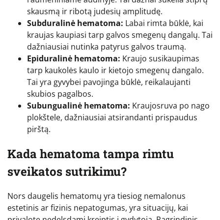
skausmą ir ribotą judesių amplitudę.
Subduralinė hematoma:
Labai rimta būklė, kai
kraujas kaupiasi tarp galvos smegenų dangalų. Tai
dažniausiai nutinka patyrus galvos traumą.
Epiduralinė hematoma:
Kraujo susikaupimas
tarp kaukolės kaulo ir kietojo smegenų dangalo.
Tai yra gyvybei pavojinga būklė, reikalaujanti
skubios pagalbos.
Subungualinė hematoma:
Kraujosruva po nago
plokštele, dažniausiai atsirandanti prispaudus
pirštą.
Kada hematoma tampa rimtu
sveikatos sutrikimu?
Nors daugelis hematomų yra tiesiog nemalonus
estetinis ar fizinis nepatogumas, yra situacijų, kai
privalote nedelsdami kreiptis į gydytoją. Pagrindinis