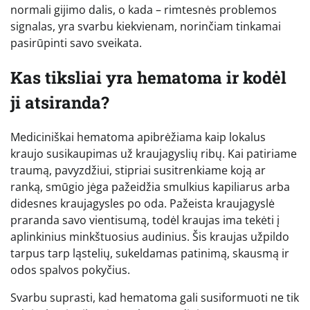
normali gijimo dalis, o kada – rimtesnės problemos
signalas, yra svarbu kiekvienam, norinčiam tinkamai
pasirūpinti savo sveikata.
Kas tiksliai yra hematoma ir kodėl
ji atsiranda?
Mediciniškai hematoma apibrėžiama kaip lokalus
kraujo susikaupimas už kraujagyslių ribų. Kai patiriame
traumą, pavyzdžiui, stipriai susitrenkiame koją ar
ranką, smūgio jėga pažeidžia smulkius kapiliarus arba
didesnes kraujagysles po oda. Pažeista kraujagyslė
praranda savo vientisumą, todėl kraujas ima tekėti į
aplinkinius minkštuosius audinius. Šis kraujas užpildo
tarpus tarp ląstelių, sukeldamas patinimą, skausmą ir
odos spalvos pokyčius.
Svarbu suprasti, kad hematoma gali susiformuoti ne tik