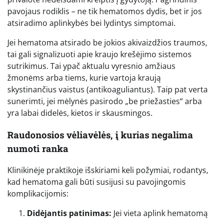
pavojaus rodiklis – ne tik hematomos dydis, bet ir jos
atsiradimo aplinkybės bei lydintys simptomai.
Jei hematoma atsirado be jokios akivaizdžios traumos,
tai gali signalizuoti apie kraujo krešėjimo sistemos
sutrikimus. Tai ypač aktualu vyresnio amžiaus
žmonėms arba tiems, kurie vartoja kraują
skystinančius vaistus (antikoaguliantus). Taip pat verta
sunerimti, jei mėlynės pasirodo „be priežasties“ arba
yra labai didelės, kietos ir skausmingos.
Raudonosios vėliavėlės, į kurias negalima
numoti ranka
Klinikinėje praktikoje išskiriami keli požymiai, rodantys,
kad hematoma gali būti susijusi su pavojingomis
komplikacijomis:
Didėjantis patinimas:
Jei vieta aplink hematomą