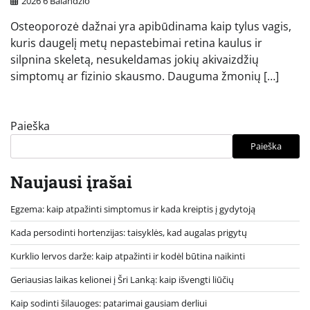
2026 6 Balandžio
Osteoporozė dažnai yra apibūdinama kaip tylus vagis,
kuris daugelį metų nepastebimai retina kaulus ir
silpnina skeletą, nesukeldamas jokių akivaizdžių
simptomų ar fizinio skausmo. Dauguma žmonių […]
Paieška
Paieška
Naujausi įrašai
Egzema: kaip atpažinti simptomus ir kada kreiptis į gydytoją
Kada persodinti hortenzijas: taisyklės, kad augalas prigytų
Kurklio lervos darže: kaip atpažinti ir kodėl būtina naikinti
Geriausias laikas kelionei į Šri Lanką: kaip išvengti liūčių
Kaip sodinti šilauoges: patarimai gausiam derliui