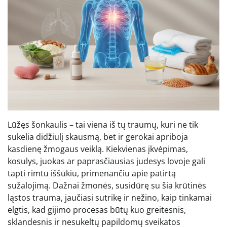
Lūžęs šonkaulis – tai viena iš tų traumų, kuri ne tik
sukelia didžiulį skausmą, bet ir gerokai apriboja
kasdienę žmogaus veiklą. Kiekvienas įkvėpimas,
kosulys, juokas ar paprasčiausias judesys lovoje gali
tapti rimtu iššūkiu, primenančiu apie patirtą
sužalojimą. Dažnai žmonės, susidūrę su šia krūtinės
ląstos trauma, jaučiasi sutrikę ir nežino, kaip tinkamai
elgtis, kad gijimo procesas būtų kuo greitesnis,
sklandesnis ir nesukeltų papildomų sveikatos