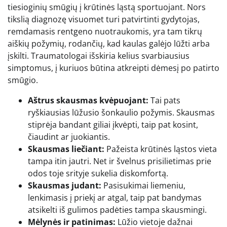
tiesioginių smūgių į krūtinės ląstą sportuojant. Nors
tikslią diagnozę visuomet turi patvirtinti gydytojas,
remdamasis rentgeno nuotraukomis, yra tam tikrų
aiškių požymių, rodančių, kad kaulas galėjo lūžti arba
įskilti. Traumatologai išskiria kelius svarbiausius
simptomus, į kuriuos būtina atkreipti dėmesį po patirto
smūgio.
Aštrus skausmas kvėpuojant:
Tai pats
ryškiausias lūžusio šonkaulio požymis. Skausmas
stiprėja bandant giliai įkvėpti, taip pat kosint,
čiaudint ar juokiantis.
Skausmas liečiant:
Pažeista krūtinės ląstos vieta
tampa itin jautri. Net ir švelnus prisilietimas prie
odos toje srityje sukelia diskomfortą.
Skausmas judant:
Pasisukimai liemeniu,
lenkimasis į priekį ar atgal, taip pat bandymas
atsikelti iš gulimos padėties tampa skausmingi.
Mėlynės ir patinimas:
Lūžio vietoje dažnai