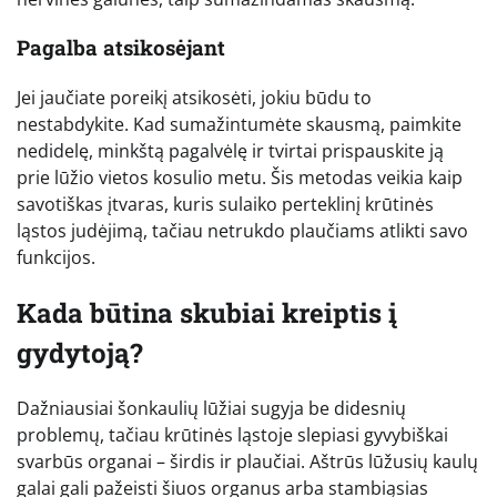
Pagalba atsikosėjant
Jei jaučiate poreikį atsikosėti, jokiu būdu to
nestabdykite. Kad sumažintumėte skausmą, paimkite
nedidelę, minkštą pagalvėlę ir tvirtai prispauskite ją
prie lūžio vietos kosulio metu. Šis metodas veikia kaip
savotiškas įtvaras, kuris sulaiko perteklinį krūtinės
ląstos judėjimą, tačiau netrukdo plaučiams atlikti savo
funkcijos.
Kada būtina skubiai kreiptis į
gydytoją?
Dažniausiai šonkaulių lūžiai sugyja be didesnių
problemų, tačiau krūtinės ląstoje slepiasi gyvybiškai
svarbūs organai – širdis ir plaučiai. Aštrūs lūžusių kaulų
galai gali pažeisti šiuos organus arba stambiąsias