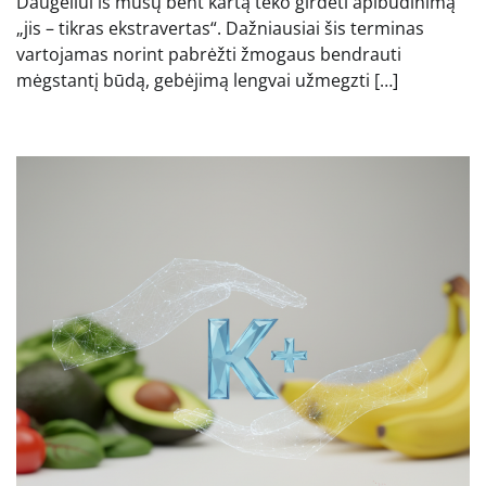
Daugeliui iš mūsų bent kartą teko girdėti apibūdinimą
„jis – tikras ekstravertas“. Dažniausiai šis terminas
vartojamas norint pabrėžti žmogaus bendrauti
mėgstantį būdą, gebėjimą lengvai užmegzti […]