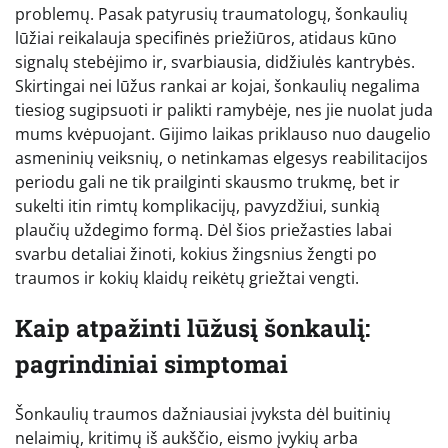
problemų. Pasak patyrusių traumatologų, šonkaulių
lūžiai reikalauja specifinės priežiūros, atidaus kūno
signalų stebėjimo ir, svarbiausia, didžiulės kantrybės.
Skirtingai nei lūžus rankai ar kojai, šonkaulių negalima
tiesiog sugipsuoti ir palikti ramybėje, nes jie nuolat juda
mums kvėpuojant. Gijimo laikas priklauso nuo daugelio
asmeninių veiksnių, o netinkamas elgesys reabilitacijos
periodu gali ne tik prailginti skausmo trukmę, bet ir
sukelti itin rimtų komplikacijų, pavyzdžiui, sunkią
plaučių uždegimo formą. Dėl šios priežasties labai
svarbu detaliai žinoti, kokius žingsnius žengti po
traumos ir kokių klaidų reikėtų griežtai vengti.
Kaip atpažinti lūžusį šonkaulį:
pagrindiniai simptomai
Šonkaulių traumos dažniausiai įvyksta dėl buitinių
nelaimių, kritimų iš aukščio, eismo įvykių arba