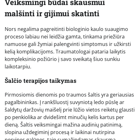
Veiksmingi būdai skausmui
malšinti ir gijimui skatinti
Nors negalima pagreitinti biologinio kaulo suaugimo
proceso labiau nei leidžia gamta, tinkama priežiūra
namuose gali žymiai palengvinti simptomus ir užkirsti
kelią komplikacijoms. Traumatologai pataria laikytis
kompleksinio požiūrio į savo sveikatą šiuo sunkiu
laikotarpiu.
Šalčio terapijos taikymas
Pirmosiomis dienomis po traumos šaltis yra geriausias
pagalbininkas. Į rankšluostį suvyniotą ledo pūslę ar
šaldytų daržovių maišelį prie lūžio vietos reikėtų glausti
po penkiolika ar dvidešimt minučių kelis kartus per
dieną. Šaltis veiksmingai mažina audinių patinimą,
slopina uždegiminį procesą ir laikinai nutirpina
nervines galūnes, taip sumažindamas skausmą.