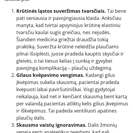
Krūtinės ląstos suveržimas tvarsčiais.
Tai bene
pati seniausia ir pavojingiausia klaida. Anksčiau
manyta, kad tvirtai apvyniojus krūtinę elastiniu
tvarsčiu kaulai sugis greičiau, nes nejudės.
Šiandien medicina griežtai draudžia tokią
praktiką. Suveržta krūtinė neleidžia plaučiams
pilnai išsiplėsti, juose pradeda kauptis skysčiai ir
gleivės, o tai tiesus kelias į sunkią ir gyvybei
pavojingą komplikaciją – plaučių uždegimą.
Gilaus kvėpavimo vengimas.
Kadangi gilus
įkvėpimas sukelia skausmą, pacientai pradeda
kvėpuoti labai paviršutiniškai. Visgi gydytojai
reikalauja, kad net ir kenčiant skausmą bent kartą
per valandą pacientas atliktų kelis gilius įkvėpimus
ir iškvėpimus. Tai padeda ventiliuoti apatines
plaučių dalis.
Skausmo vaistų ignoravimas.
Dalis žmonių
vengia gerti analgetikus teigdami, kad gali