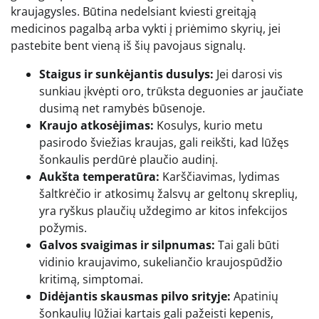
kraujagysles. Būtina nedelsiant kviesti greitąją
medicinos pagalbą arba vykti į priėmimo skyrių, jei
pastebite bent vieną iš šių pavojaus signalų.
Staigus ir sunkėjantis dusulys:
Jei darosi vis
sunkiau įkvėpti oro, trūksta deguonies ar jaučiate
dusimą net ramybės būsenoje.
Kraujo atkosėjimas:
Kosulys, kurio metu
pasirodo šviežias kraujas, gali reikšti, kad lūžęs
šonkaulis perdūrė plaučio audinį.
Aukšta temperatūra:
Karščiavimas, lydimas
šaltkrėčio ir atkosimų žalsvų ar geltonų skreplių,
yra ryškus plaučių uždegimo ar kitos infekcijos
požymis.
Galvos svaigimas ir silpnumas:
Tai gali būti
vidinio kraujavimo, sukeliančio kraujospūdžio
kritimą, simptomai.
Didėjantis skausmas pilvo srityje:
Apatinių
šonkaulių lūžiai kartais gali pažeisti kepenis,