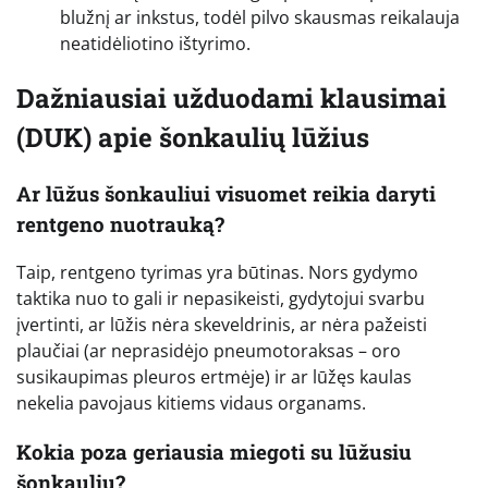
blužnį ar inkstus, todėl pilvo skausmas reikalauja
neatidėliotino ištyrimo.
Dažniausiai užduodami klausimai
(DUK) apie šonkaulių lūžius
Ar lūžus šonkauliui visuomet reikia daryti
rentgeno nuotrauką?
Taip, rentgeno tyrimas yra būtinas. Nors gydymo
taktika nuo to gali ir nepasikeisti, gydytojui svarbu
įvertinti, ar lūžis nėra skeveldrinis, ar nėra pažeisti
plaučiai (ar neprasidėjo pneumotoraksas – oro
susikaupimas pleuros ertmėje) ir ar lūžęs kaulas
nekelia pavojaus kitiems vidaus organams.
Kokia poza geriausia miegoti su lūžusiu
šonkauliu?