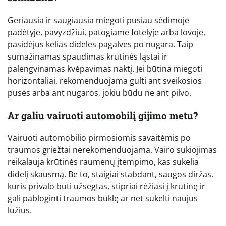
Geriausia ir saugiausia miegoti pusiau sėdimoje
padėtyje, pavyzdžiui, patogiame fotelyje arba lovoje,
pasidėjus kelias dideles pagalves po nugara. Taip
sumažinamas spaudimas krūtinės ląstai ir
palengvinamas kvėpavimas naktį. Jei būtina miegoti
horizontaliai, rekomenduojama gulti ant sveikosios
pusės arba ant nugaros, jokiu būdu ne ant pilvo.
Ar galiu vairuoti automobilį gijimo metu?
Vairuoti automobilio pirmosiomis savaitėmis po
traumos griežtai nerekomenduojama. Vairo sukiojimas
reikalauja krūtinės raumenų įtempimo, kas sukelia
didelį skausmą. Be to, staigiai stabdant, saugos diržas,
kuris privalo būti užsegtas, stipriai rėžiasi į krūtinę ir
gali pabloginti traumos būklę ar net sukelti naujus
lūžius.