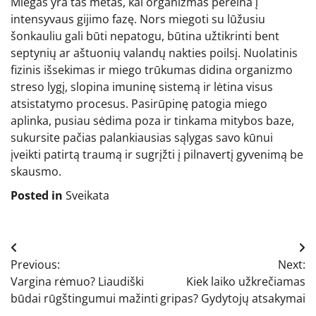
Miegas yra tas metas, kai organizmas pereina į
intensyvaus gijimo fazę. Nors miegoti su lūžusiu
šonkauliu gali būti nepatogu, būtina užtikrinti bent
septynių ar aštuonių valandų nakties poilsį. Nuolatinis
fizinis išsekimas ir miego trūkumas didina organizmo
streso lygį, slopina imuninę sistemą ir lėtina visus
atsistatymo procesus. Pasirūpinę patogia miego
aplinka, pusiau sėdima poza ir tinkama mitybos baze,
sukursite pačias palankiausias sąlygas savo kūnui
įveikti patirtą traumą ir sugrįžti į pilnavertį gyvenimą be
skausmo.
Posted in
Sveikata
Navigacija
Previous:
Next:
tarp
Vargina rėmuo? Liaudiški
Kiek laiko užkrečiamas
įrašų
būdai rūgštingumui mažinti
gripas? Gydytojų atsakymai