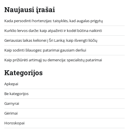
Naujausi įrašai
Kada persodinti hortenzijas: taisyklės, kad augalas prigytų
Kurklio lervos darže: kaip atpažinti ir kodėl būtina naikinti
Geriausias laikas kelionei į Šri Lanką: kaip išvengti liūčių
Kaip sodinti šilauoges: patarimai gausiam derliui
Kaip prižiūrėti artimąjį su demencija: specialistų patarimai
Kategorijos
Apkepai
Be kategorijos
Garnyrai
Gėrimai
Horoskopai