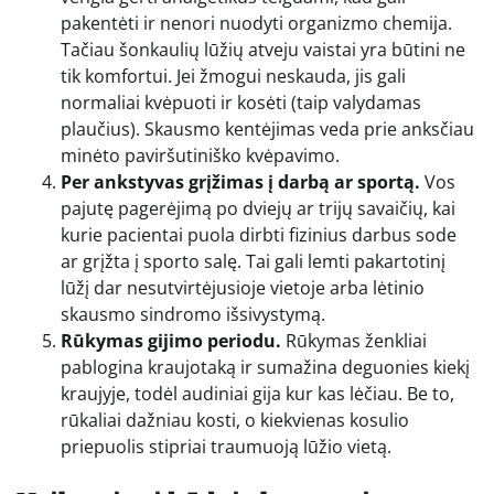
pakentėti ir nenori nuodyti organizmo chemija.
Tačiau šonkaulių lūžių atveju vaistai yra būtini ne
tik komfortui. Jei žmogui neskauda, jis gali
normaliai kvėpuoti ir kosėti (taip valydamas
plaučius). Skausmo kentėjimas veda prie anksčiau
minėto paviršutiniško kvėpavimo.
Per ankstyvas grįžimas į darbą ar sportą.
Vos
pajutę pagerėjimą po dviejų ar trijų savaičių, kai
kurie pacientai puola dirbti fizinius darbus sode
ar grįžta į sporto salę. Tai gali lemti pakartotinį
lūžį dar nesutvirtėjusioje vietoje arba lėtinio
skausmo sindromo išsivystymą.
Rūkymas gijimo periodu.
Rūkymas ženkliai
pablogina kraujotaką ir sumažina deguonies kiekį
kraujyje, todėl audiniai gija kur kas lėčiau. Be to,
rūkaliai dažniau kosti, o kiekvienas kosulio
priepuolis stipriai traumuoją lūžio vietą.