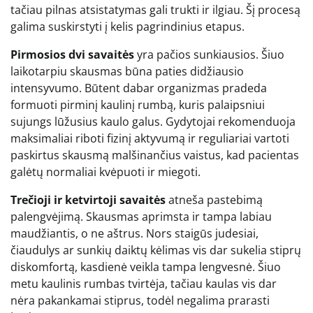
tačiau pilnas atsistatymas gali trukti ir ilgiau. Šį procesą
galima suskirstyti į kelis pagrindinius etapus.
Pirmosios dvi savaitės
yra pačios sunkiausios. Šiuo
laikotarpiu skausmas būna paties didžiausio
intensyvumo. Būtent dabar organizmas pradeda
formuoti pirminį kaulinį rumbą, kuris palaipsniui
sujungs lūžusius kaulo galus. Gydytojai rekomenduoja
maksimaliai riboti fizinį aktyvumą ir reguliariai vartoti
paskirtus skausmą malšinančius vaistus, kad pacientas
galėtų normaliai kvėpuoti ir miegoti.
Trečioji ir ketvirtoji savaitės
atneša pastebimą
palengvėjimą. Skausmas aprimsta ir tampa labiau
maudžiantis, o ne aštrus. Nors staigūs judesiai,
čiaudulys ar sunkių daiktų kėlimas vis dar sukelia stiprų
diskomfortą, kasdienė veikla tampa lengvesnė. Šiuo
metu kaulinis rumbas tvirtėja, tačiau kaulas vis dar
nėra pakankamai stiprus, todėl negalima prarasti