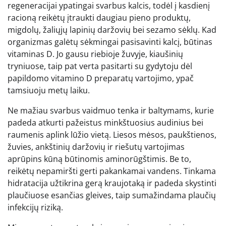
regeneracijai ypatingai svarbus kalcis, todėl į kasdienį
racioną reikėtų įtraukti daugiau pieno produktų,
migdolų, žaliųjų lapinių daržovių bei sezamo sėklų. Kad
organizmas galėtų sėkmingai pasisavinti kalcį, būtinas
vitaminas D. Jo gausu riebioje žuvyje, kiaušinių
tryniuose, taip pat verta pasitarti su gydytoju dėl
papildomo vitamino D preparatų vartojimo, ypač
tamsiuoju metų laiku.
Ne mažiau svarbus vaidmuo tenka ir baltymams, kurie
padeda atkurti pažeistus minkštuosius audinius bei
raumenis aplink lūžio vietą. Liesos mėsos, paukštienos,
žuvies, ankštinių daržovių ir riešutų vartojimas
aprūpins kūną būtinomis aminorūgštimis. Be to,
reikėtų nepamiršti gerti pakankamai vandens. Tinkama
hidratacija užtikrina gerą kraujotaką ir padeda skystinti
plaučiuose esančias gleives, taip sumažindama plaučių
infekcijų riziką.