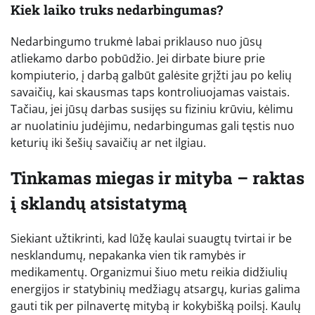
Kiek laiko truks nedarbingumas?
Nedarbingumo trukmė labai priklauso nuo jūsų
atliekamo darbo pobūdžio. Jei dirbate biure prie
kompiuterio, į darbą galbūt galėsite grįžti jau po kelių
savaičių, kai skausmas taps kontroliuojamas vaistais.
Tačiau, jei jūsų darbas susijęs su fiziniu krūviu, kėlimu
ar nuolatiniu judėjimu, nedarbingumas gali tęstis nuo
keturių iki šešių savaičių ar net ilgiau.
Tinkamas miegas ir mityba – raktas
į sklandų atsistatymą
Siekiant užtikrinti, kad lūžę kaulai suaugtų tvirtai ir be
nesklandumų, nepakanka vien tik ramybės ir
medikamentų. Organizmui šiuo metu reikia didžiulių
energijos ir statybinių medžiagų atsargų, kurias galima
gauti tik per pilnavertę mitybą ir kokybišką poilsį. Kaulų