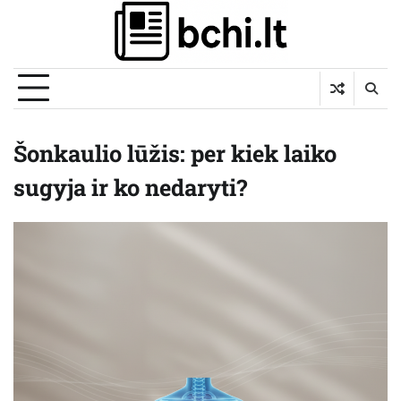
Skip
to
content
Šonkaulio lūžis: per kiek laiko
sugyja ir ko nedaryti?