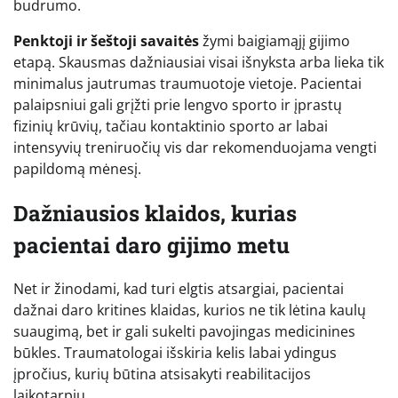
budrumo.
Penktoji ir šeštoji savaitės
žymi baigiamąjį gijimo
etapą. Skausmas dažniausiai visai išnyksta arba lieka tik
minimalus jautrumas traumuotoje vietoje. Pacientai
palaipsniui gali grįžti prie lengvo sporto ir įprastų
fizinių krūvių, tačiau kontaktinio sporto ar labai
intensyvių treniruočių vis dar rekomenduojama vengti
papildomą mėnesį.
Dažniausios klaidos, kurias
pacientai daro gijimo metu
Net ir žinodami, kad turi elgtis atsargiai, pacientai
dažnai daro kritines klaidas, kurios ne tik lėtina kaulų
suaugimą, bet ir gali sukelti pavojingas medicinines
būkles. Traumatologai išskiria kelis labai ydingus
įpročius, kurių būtina atsisakyti reabilitacijos
laikotarpiu.