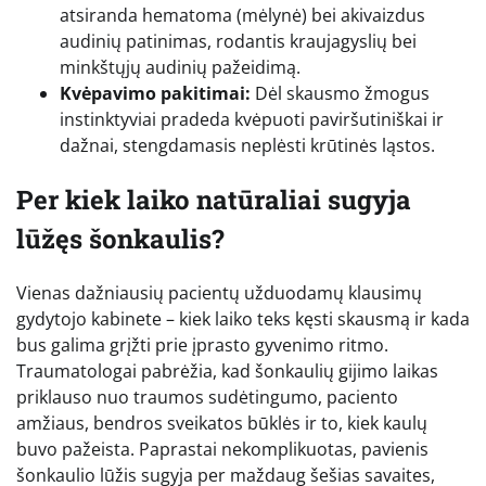
atsiranda hematoma (mėlynė) bei akivaizdus
audinių patinimas, rodantis kraujagyslių bei
minkštųjų audinių pažeidimą.
Kvėpavimo pakitimai:
Dėl skausmo žmogus
instinktyviai pradeda kvėpuoti paviršutiniškai ir
dažnai, stengdamasis neplėsti krūtinės ląstos.
Per kiek laiko natūraliai sugyja
lūžęs šonkaulis?
Vienas dažniausių pacientų užduodamų klausimų
gydytojo kabinete – kiek laiko teks kęsti skausmą ir kada
bus galima grįžti prie įprasto gyvenimo ritmo.
Traumatologai pabrėžia, kad šonkaulių gijimo laikas
priklauso nuo traumos sudėtingumo, paciento
amžiaus, bendros sveikatos būklės ir to, kiek kaulų
buvo pažeista. Paprastai nekomplikuotas, pavienis
šonkaulio lūžis sugyja per maždaug šešias savaites,