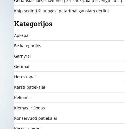
Geriausias laikas kelionei į Šri Lanką: kaip išvengti liūčių
Kaip sodinti šilauoges: patarimai gausiam derliui
Kategorijos
Apkepai
Be kategorijos
Garnyrai
Gėrimai
Horoskopai
Karšti patiekalai
Kelionės
Kiemas ir Sodas
Konservuoti patiekalai
Košės ir tyrės