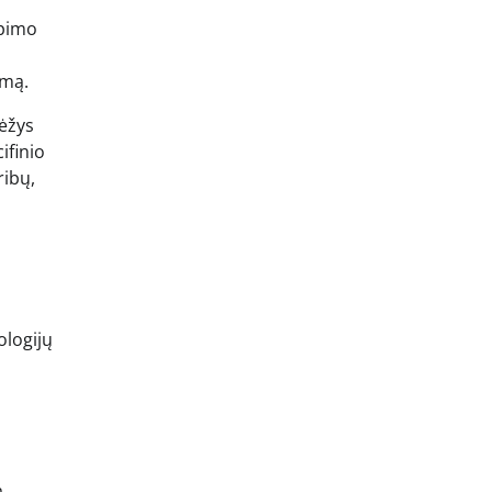
apimo
umą.
vėžys
ifinio
ribų,
ologijų
a