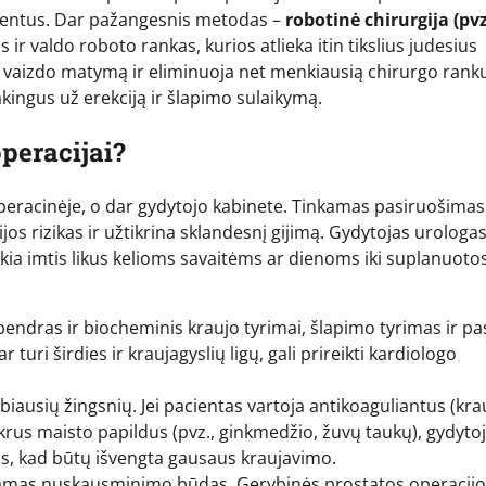
rumentus. Dar pažangesnis metodas –
robotinė chirurgija (pvz
s ir valdo roboto rankas, kurios atlieka itin tikslius judesius
o vaizdo matymą ir eliminuoja net menkiausią chirurgo rank
kingus už erekciją ir šlapimo sulaikymą.
peracijai?
peracinėje, o dar gydytojo kabinete. Tinkamas pasiruošimas
s rizikas ir užtikrina sklandesnį gijimą. Gydytojas urologa
ikia imtis likus kelioms savaitėms ar dienoms iki suplanuoto
bendras ir biocheminis kraujo tyrimai, šlapimo tyrimas ir pas
uri širdies ir kraujagyslių ligų, gali prireikti kardiologo
biausių žingsnių. Jei pacientas vartoja antikoaguliantus (kra
krus maisto papildus (pvz., ginkmedžio, žuvų taukų), gydytoj
jos, kad būtų išvengta gausaus kraujavimo.
iamas nuskausminimo būdas. Gerybinės prostatos operacijo