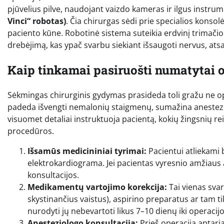
pjūvelius pilve, naudojant vaizdo kameras ir ilgus inst
Vinci“ robotas)
. Čia chirurgas sėdi prie specialios konsolė
paciento kūne. Robotinė sistema suteikia erdvinį trimači
drebėjimą, kas ypač svarbu siekiant išsaugoti nervus, atsa
Kaip tinkamai pasiruošti numatytai o
Sėkmingas chirurginis gydymas prasideda toli gražu ne o
padeda išvengti nemalonių staigmenų, sumažina anestezijo
visuomet detaliai instruktuoja pacientą, kokių žingsnių re
procedūros.
Išsamūs medicininiai tyrimai:
Pacientui atliekami 
elektrokardiograma. Jei pacientas vyresnio amžiaus ar t
konsultacijos.
Medikamentų vartojimo korekcija:
Tai vienas svar
skystinančius vaistus), aspirino preparatus ar tam ti
nurodyti jų nebevartoti likus 7–10 dienų iki operaci
Anesteziologo konsultacija:
Prieš operaciją aptar