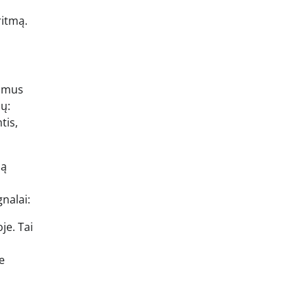
ritmą.
rimus
ų:
tis,
ią
nalai:
je. Tai
e