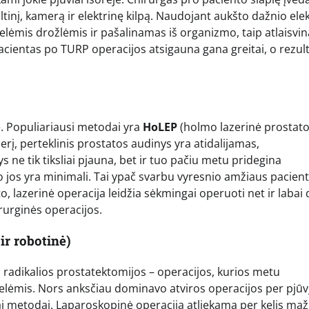
ltinį, kamerą ir elektrinę kilpą. Naudojant aukšto dažnio ele
lėmis drožlėmis ir pašalinamas iš organizmo, taip atlaisvi
pacientas po TURP operacijos atsigauna gana greitai, o rezul
je. Populiariausi metodai yra
HoLEP
(holmo lazerinė prostat
rį, perteklinis prostatos audinys yra atidalijamas,
ne tik tiksliai pjauna, bet ir tuo pačiu metu pridegina
po jos yra minimali. Tai ypač svarbu vyresnio amžiaus pacie
o, lazerinė operacija leidžia sėkmingai operuoti net ir labai 
rurginės operacijos.
ir robotinė)
 radikalios prostatektomijos – operacijos, kurios metu
elėmis. Nors anksčiau dominavo atviros operacijos per pjūvį
iai metodai. Laparoskopinė operacija atliekama per kelis ma