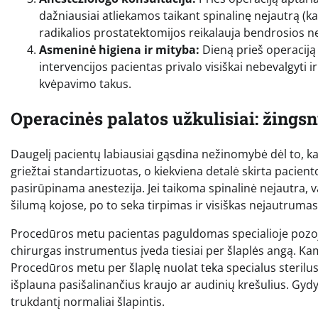
dažniausiai atliekamos taikant spinalinę nejautrą (k
radikalios prostatektomijos reikalauja bendrosios n
Asmeninė higiena ir mityba:
Dieną prieš operaciją
intervencijos pacientas privalo visiškai nebevalgyti 
kvėpavimo takus.
Operacinės palatos užkulisiai: žingsn
Daugelį pacientų labiausiai gąsdina nežinomybė dėl to, ka
griežtai standartizuotas, o kiekviena detalė skirta pacien
pasirūpinama anestezija. Jei taikoma spinalinė nejautra, v
šilumą kojose, po to seka tirpimas ir visiškas nejautru
Procedūros metu pacientas paguldomas specialioje pozoje
chirurgas instrumentus įveda tiesiai per šlaplės angą. Ka
Procedūros metu per šlaplę nuolat teka specialus sterilus
išplauna pasišalinančius kraujo ar audinių krešulius. Gyd
trukdantį normaliai šlapintis.