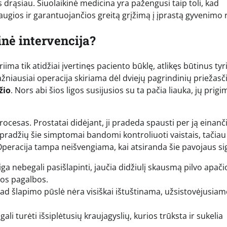
drąsiau. Šiuolaikinė medicina yra pažengusi taip toli, kad
augios ir garantuojančios greitą grįžimą į įprastą gyvenimo 
inė intervencija?
ma tik atidžiai įvertinęs paciento būklę, atlikęs būtinus ty
iausiai operacija skiriama dėl dviejų pagrindinių priežasči
žio
. Nors abi šios ligos susijusios su ta pačia liauka, jų prigim
ocesas. Prostatai didėjant, ji pradeda spausti per ją einanč
š pradžių šie simptomai bandomi kontroliuoti vaistais, tačiau
Operacija tampa neišvengiama, kai atsiranda šie pavojaus sig
iga nebegali pasišlapinti, jaučia didžiulį skausmą pilvo apačio
inos pagalbos.
kad šlapimo pūslė nėra visiškai ištuštinama, užsistovėjusiam
ali turėti išsiplėtusių kraujagyslių, kurios trūksta ir sukelia