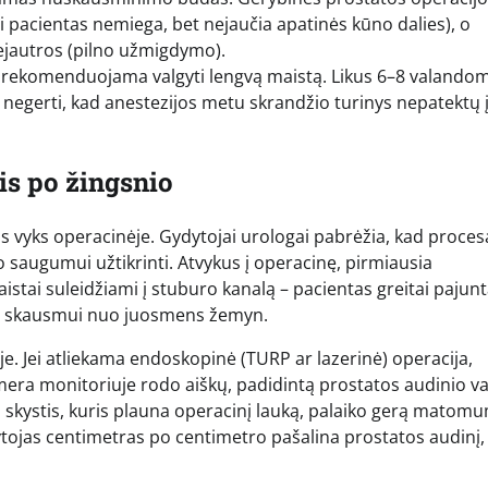
ai pacientas nemiega, bet nejaučia apatinės kūno dalies), o
ejautros (pilno užmigdymo).
 rekomenduojama valgyti lengvą maistą. Likus 6–8 valandoms
ir negerti, kad anestezijos metu skrandžio turinys nepatektų 
is po žingsnio
s vyks operacinėje. Gydytojai urologai pabrėžia, kad proces
to saugumui užtikrinti. Atvykus į operacinę, pirmiausia
aistai suleidžiami į stuburo kanalą – pacientas greitai pajun
mas skausmui nuo juosmens žemyn.
. Jei atliekama endoskopinė (TURP ar lazerinė) operacija,
mera monitoriuje rodo aiškų, padidintą prostatos audinio va
 skystis, kuris plauna operacinį lauką, palaiko gerą matomu
ytojas centimetras po centimetro pašalina prostatos audinį,