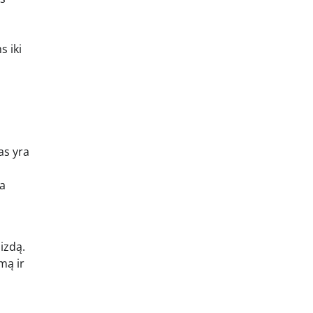
 iki
į
as yra
ta
izdą.
mą ir