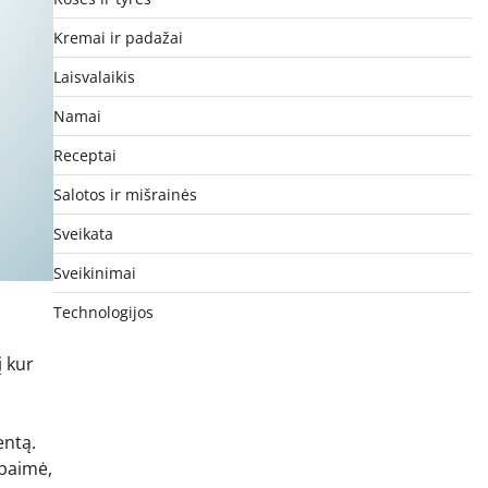
Kremai ir padažai
Laisvalaikis
Namai
Receptai
Salotos ir mišrainės
Sveikata
Sveikinimai
Technologijos
a
į kur
entą.
 baimė,