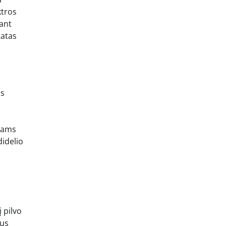
ktros
nant
tatas
os
ntams
didelio
 pilvo
žus