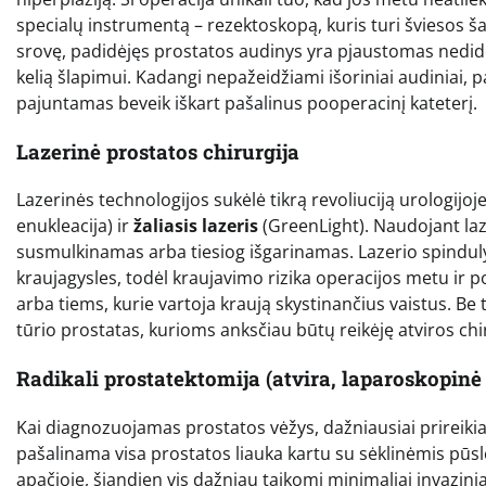
specialų instrumentą – rezektoskopą, kuris turi šviesos ša
srovę, padidėjęs prostatos audinys yra pjaustomas nedide
kelią šlapimui. Kadangi nepažeidžiami išoriniai audiniai, 
pajuntamas beveik iškart pašalinus pooperacinį kateterį.
Lazerinė prostatos chirurgija
Lazerinės technologijos sukėlė tikrą revoliuciją urologijo
enukleacija) ir
žaliasis lazeris
(GreenLight). Naudojant laze
susmulkinamas arba tiesiog išgarinamas. Lazerio spindulys 
kraujagysles, todėl kraujavimo rizika operacijos metu ir 
arba tiems, kurie vartoja kraują skystinančius vaistus. Be t
tūrio prostatas, kurioms anksčiau būtų reikėję atviros chi
Radikali prostatektomija (atvira, laparoskopinė 
Kai diagnozuojamas prostatos vėžys, dažniausiai prireikia
pašalinama visa prostatos liauka kartu su sėklinėmis pūsl
apačioje, šiandien vis dažniau taikomi minimaliai invazin