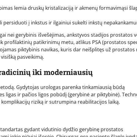
apimas lemia druskų kristalizaciją ir akmenų formavimąsi šl
li persiduoti į inkstus ir ilgainiui sukelti inkstų nepakankam
ngai nei gerybinis išvešėjimas, ankstyvos stadijos prostatos 
 profilaktinių patikrinimų metu, atlikus PSA (prostatos spec
ojamas piktybinis navikas, kuris dar neišplitęs už prostatos 
 visišką pasveikimą.
radicinių iki moderniausių
metodą. Gydytojas urologas parenka tinkamiausią būdą
s ligas ir pačios ligos pobūdį (gerybinė ar piktybinė). Techn
 komplikacijų riziką ir sutrumpina reabilitacijos laiką.
s standartas gydant vidutinio dydžio gerybinę prostatos
kami jokie pjūviai išorėje. Chirurgas pro paciento šlaplę įved