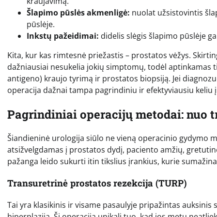
kraujavimą.
Šlapimo pūslės akmenligė:
nuolat užsistovintis šl
pūslėje.
Inkstų pažeidimai:
didelis slėgis šlapimo pūslėje ga
Kita, kur kas rimtesnė priežastis – prostatos vėžys. Skirti
dažniausiai nesukelia jokių simptomų, todėl aptinkamas tik
antigeno) kraujo tyrimą ir prostatos biopsiją. Jei diagnozu
operacija dažnai tampa pagrindiniu ir efektyviausiu keliu į
Pagrindiniai operacijų metodai: nuo t
Šiandieninė urologija siūlo ne vieną operacinio gydymo 
atsižvelgdamas į prostatos dydį, paciento amžių, gretutine
pažanga leido sukurti itin tikslius įrankius, kurie sumažina
Transuretrinė prostatos rezekcija (TURP)
Tai yra klasikinis ir visame pasaulyje pripažintas auksini
hiperplaziją. Ši operacija unikali tuo, kad jos metu neatlie