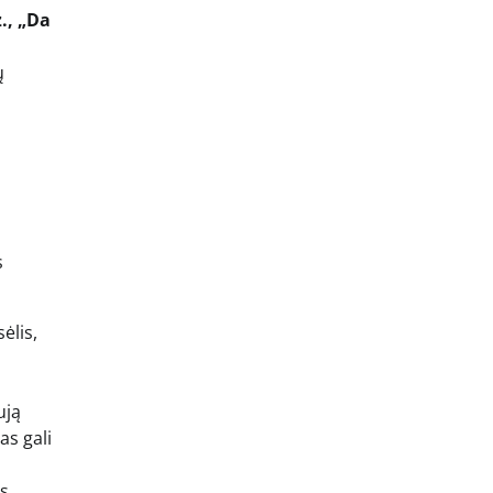
., „Da
ų
s
s
ėlis,
ują
as gali
s