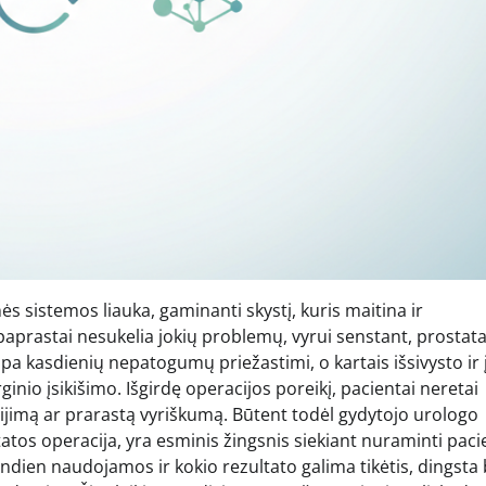
nės sistemos liauka, gaminanti skystį, kuris maitina ir
paprastai nesukelia jokių problemų, vyrui senstant, prostat
pa kasdienių nepatogumų priežastimi, o kartais išsivysto ir 
inio įsikišimo. Išgirdę operacijos poreikį, pacientai neretai
ą gijimą ar prarastą vyriškumą. Būtent todėl gydytojo urologo
atos operacija, yra esminis žingsnis siekiant nuraminti paci
andien naudojamos ir kokio rezultato galima tikėtis, dingsta