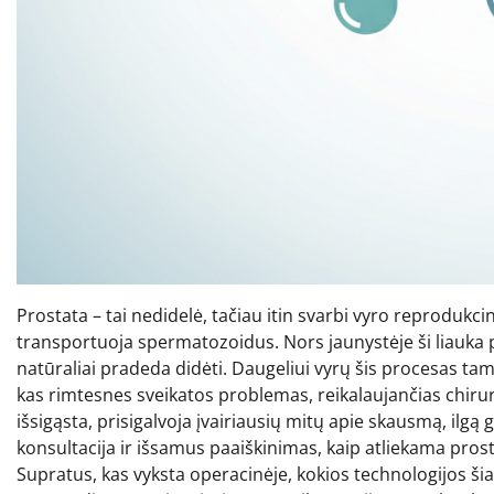
Prostata – tai nedidelė, tačiau itin svarbi vyro reprodukci
transportuoja spermatozoidus. Nors jaunystėje ši liauka 
natūraliai pradeda didėti. Daugeliui vyrų šis procesas tam
kas rimtesnes sveikatos problemas, reikalaujančias chirurg
išsigąsta, prisigalvoja įvairiausių mitų apie skausmą, ilg
konsultacija ir išsamus paaiškinimas, kaip atliekama prost
Supratus, kas vyksta operacinėje, kokios technologijos ši