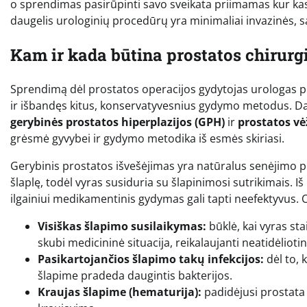
o sprendimas pasirūpinti savo sveikata priimamas kur kas 
daugelis urologinių procedūrų yra minimaliai invazinės, s
Kam ir kada būtina prostatos chirurg
Sprendimą dėl prostatos operacijos gydytojas urologas prii
ir išbandęs kitus, konservatyvesnius gydymo metodus. Dažn
gerybinės prostatos hiperplazijos (GPH)
ir
prostatos vė
grėsmė gyvybei ir gydymo metodika iš esmės skiriasi.
Gerybinis prostatos išvešėjimas yra natūralus senėjimo pr
šlaplę, todėl vyras susiduria su šlapinimosi sutrikimais. I
ilgainiui medikamentinis gydymas gali tapti neefektyvus. 
Visiškas šlapimo susilaikymas:
būklė, kai vyras sta
skubi medicininė situacija, reikalaujanti neatidėliot
Pasikartojančios šlapimo takų infekcijos:
dėl to, 
šlapime pradeda daugintis bakterijos.
Kraujas šlapime (hematurija):
padidėjusi prostata g