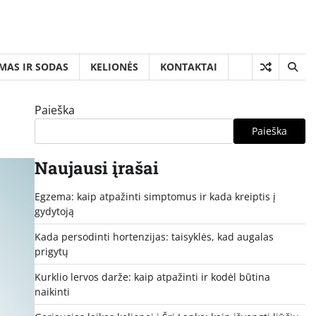
MAS IR SODAS
KELIONĖS
KONTAKTAI
Paieška
Paieška
Naujausi įrašai
Egzema: kaip atpažinti simptomus ir kada kreiptis į
gydytoją
Kada persodinti hortenzijas: taisyklės, kad augalas
prigytų
Kurklio lervos darže: kaip atpažinti ir kodėl būtina
naikinti