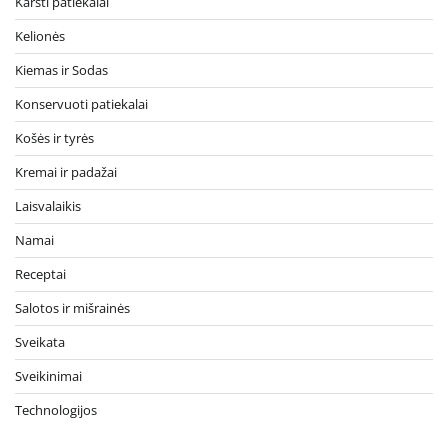
Karšti patiekalai
Kelionės
Kiemas ir Sodas
Konservuoti patiekalai
Košės ir tyrės
Kremai ir padažai
Laisvalaikis
Namai
Receptai
Salotos ir mišrainės
Sveikata
Sveikinimai
Technologijos