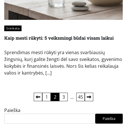
Sveikata
Kaip mesti rūkyti: 5 veiksmingi būdai visam laikui
Sprendimas mesti rūkyti yra vienas svarbiausių
žingsnių, kurį galite žengti dėl savo sveikatos, gyvenimo
kokybės ir finansinės laisvės. Nors šis kelias reikalauja
valios ir kantrybės, […]
Įrašų
1
2
3
…
45
puslapiavimas
Paieška
Paieška