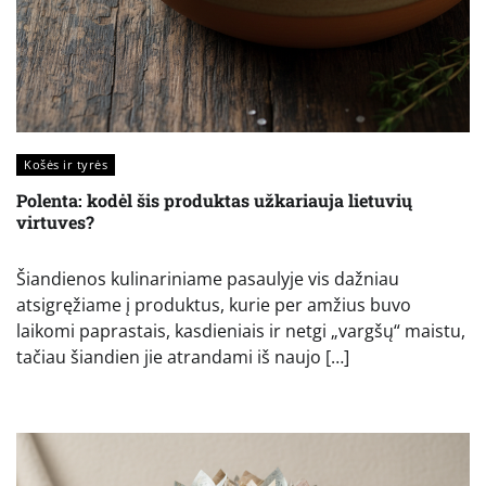
Košės ir tyrės
Polenta: kodėl šis produktas užkariauja lietuvių
virtuves?
Šiandienos kulinariniame pasaulyje vis dažniau
atsigręžiame į produktus, kurie per amžius buvo
laikomi paprastais, kasdieniais ir netgi „vargšų“ maistu,
tačiau šiandien jie atrandami iš naujo […]