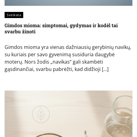
Sveikata
Gimdos mioma: simptomai, gydymas ir kodėl tai
svarbu žinoti
Gimdos mioma yra vienas dažniausių gerybinių navikų,
su kuriais per savo gyvenimą susiduria daugybė
moterų. Nors žodis „navikas“ gali skambėti
gąsdinančiai, svarbu pabrėžti, kad didžioji […]