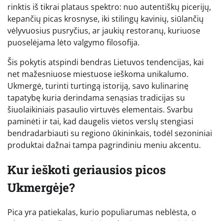
rinktis iš tikrai plataus spektro: nuo autentiškų picerijų,
kepančių picas krosnyse, iki stilingų kavinių, siūlančių
vėlyvuosius pusryčius, ar jaukių restoranų, kuriuose
puoselėjama lėto valgymo filosofija.
Šis pokytis atspindi bendras Lietuvos tendencijas, kai
net mažesniuose miestuose ieškoma unikalumo.
Ukmergė, turinti turtingą istoriją, savo kulinarinę
tapatybę kuria derindama senąsias tradicijas su
šiuolaikiniais pasaulio virtuvės elementais. Svarbu
paminėti ir tai, kad daugelis vietos verslų stengiasi
bendradarbiauti su regiono ūkininkais, todėl sezoniniai
produktai dažnai tampa pagrindiniu meniu akcentu.
Kur ieškoti geriausios picos
Ukmergėje?
Pica yra patiekalas, kurio populiarumas neblėsta, o