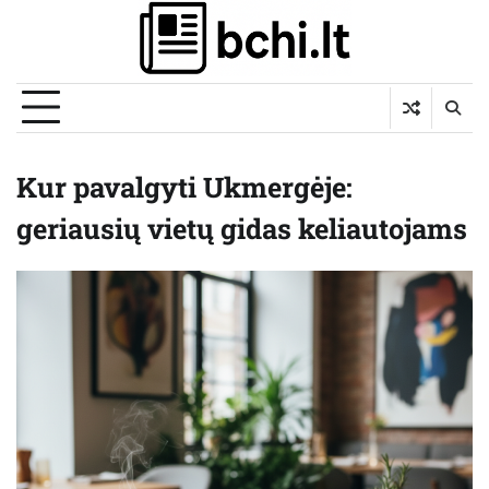
Skip
to
content
Kur pavalgyti Ukmergėje:
geriausių vietų gidas keliautojams