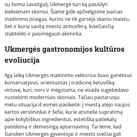
su šeima savaitgalį, Ukmergė turi ką pasiūlyti
kiekvienam skoniui. Šiame gide apžvelgsime įvairias
maitinimo įstaigas, kurios ne tik garsėja skaniu maistu,
bet ir kuria savitą miesto atmosferą, kviečiančią
stabtelėti ir pasimėgauti akimirka.
Ukmergės gastronomijos kultūros
evoliucija
Ilgą laiką Ukmergės maitinimo sektorius buvo ganėtinai
konservatyvus, orientuotas į tradicinę lietuvišką
virtuvę, kuri, nors ir mėgstama, ne visada sugebėdavo
nustebinti moderniais skoniais. Tačiau pastaruoju
metu situacija iš esmės pasikeitė. Į miestą atėjo naujos
kartos verslininkai ir šefai, kurie atsinešė supratimą
apie kokybiškus ingredientus, estetišką patiekalų
pateikimą ir dėmesingą aptarnavimą. Tai lėmė, kad
šiandien Ukmergės gyventojai ir miesto svečiai gali