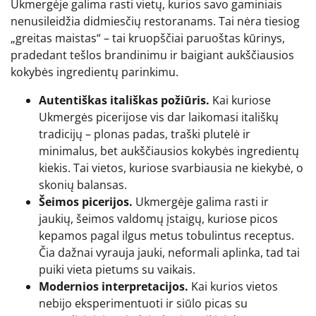
Ukmergėje galima rasti vietų, kurios savo gaminiais
nenusileidžia didmiesčių restoranams. Tai nėra tiesiog
„greitas maistas“ – tai kruopščiai paruoštas kūrinys,
pradedant tešlos brandinimu ir baigiant aukščiausios
kokybės ingredientų parinkimu.
Autentiškas itališkas požiūris.
Kai kuriose
Ukmergės picerijose vis dar laikomasi itališkų
tradicijų – plonas padas, traški plutelė ir
minimalus, bet aukščiausios kokybės ingredientų
kiekis. Tai vietos, kuriose svarbiausia ne kiekybė, o
skonių balansas.
Šeimos picerijos.
Ukmergėje galima rasti ir
jaukių, šeimos valdomų įstaigų, kuriose picos
kepamos pagal ilgus metus tobulintus receptus.
Čia dažnai vyrauja jauki, neformali aplinka, tad tai
puiki vieta pietums su vaikais.
Modernios interpretacijos.
Kai kurios vietos
nebijo eksperimentuoti ir siūlo picas su