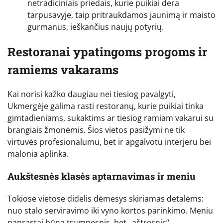
netradiciniais priedais, kurie puikiai dera
tarpusavyje, taip pritraukdamos jaunimą ir maisto
gurmanus, ieškančius naujų potyrių.
Restoranai ypatingoms progoms ir
ramiems vakarams
Kai norisi kažko daugiau nei tiesiog pavalgyti,
Ukmergėje galima rasti restoranų, kurie puikiai tinka
gimtadieniams, sukaktims ar tiesiog ramiam vakarui su
brangiais žmonėmis. Šios vietos pasižymi ne tik
virtuvės profesionalumu, bet ir apgalvotu interjeru bei
malonia aplinka.
Aukštesnės klasės aptarnavimas ir meniu
Tokiose vietose didelis dėmesys skiriamas detalėms:
nuo stalo serviravimo iki vyno kortos parinkimo. Meniu
paprastai būna trumpesnis, bet „aštresnis“,