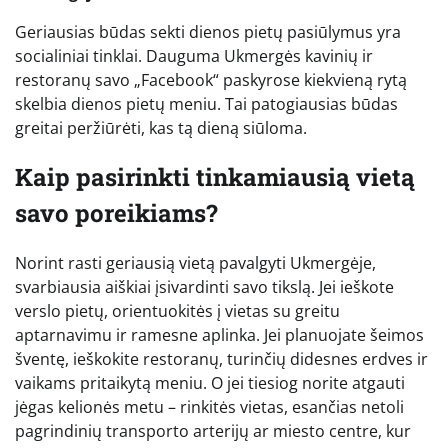
Geriausias būdas sekti dienos pietų pasiūlymus yra
socialiniai tinklai. Dauguma Ukmergės kavinių ir
restoranų savo „Facebook“ paskyrose kiekvieną rytą
skelbia dienos pietų meniu. Tai patogiausias būdas
greitai peržiūrėti, kas tą dieną siūloma.
Kaip pasirinkti tinkamiausią vietą
savo poreikiams?
Norint rasti geriausią vietą pavalgyti Ukmergėje,
svarbiausia aiškiai įsivardinti savo tikslą. Jei ieškote
verslo pietų, orientuokitės į vietas su greitu
aptarnavimu ir ramesne aplinka. Jei planuojate šeimos
šventę, ieškokite restoranų, turinčių didesnes erdves ir
vaikams pritaikytą meniu. O jei tiesiog norite atgauti
jėgas kelionės metu – rinkitės vietas, esančias netoli
pagrindinių transporto arterijų ar miesto centre, kur