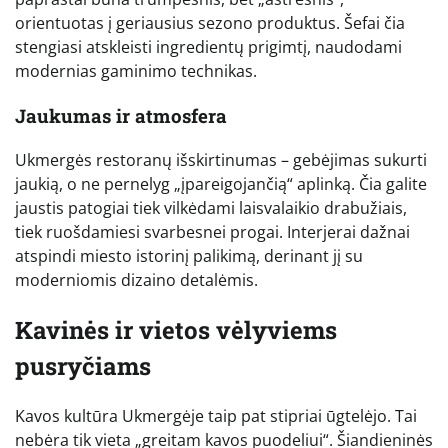
orientuotas į geriausius sezono produktus. Šefai čia
stengiasi atskleisti ingredientų prigimtį, naudodami
modernias gaminimo technikas.
Jaukumas ir atmosfera
Ukmergės restoranų išskirtinumas – gebėjimas sukurti
jaukią, o ne pernelyg „įpareigojančią“ aplinką. Čia galite
jaustis patogiai tiek vilkėdami laisvalaikio drabužiais,
tiek ruošdamiesi svarbesnei progai. Interjerai dažnai
atspindi miesto istorinį palikimą, derinant jį su
moderniomis dizaino detalėmis.
Kavinės ir vietos vėlyviems
pusryčiams
Kavos kultūra Ukmergėje taip pat stipriai ūgtelėjo. Tai
nebėra tik vieta „greitam kavos puodeliui“. Šiandieninės