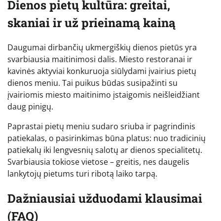
Dienos pietų kultūra: greitai,
skaniai ir už prieinamą kainą
Daugumai dirbančių ukmergiškių dienos pietūs yra
svarbiausia maitinimosi dalis. Miesto restoranai ir
kavinės aktyviai konkuruoja siūlydami įvairius pietų
dienos meniu. Tai puikus būdas susipažinti su
įvairiomis miesto maitinimo įstaigomis neišleidžiant
daug pinigų.
Paprastai pietų meniu sudaro sriuba ir pagrindinis
patiekalas, o pasirinkimas būna platus: nuo tradicinių
patiekalų iki lengvesnių salotų ar dienos specialitetų.
Svarbiausia tokiose vietose – greitis, nes daugelis
lankytojų pietums turi ribotą laiko tarpą.
Dažniausiai užduodami klausimai
(FAQ)