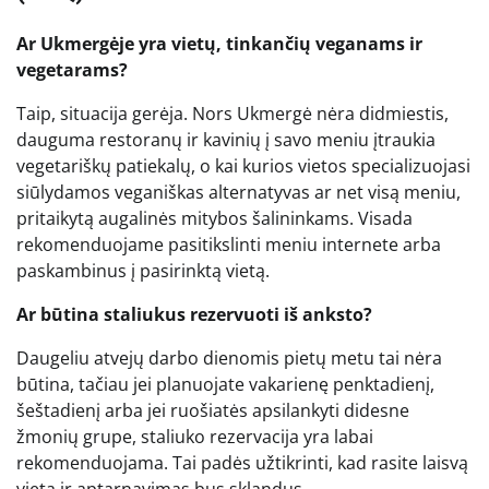
Ar Ukmergėje yra vietų, tinkančių veganams ir
vegetarams?
Taip, situacija gerėja. Nors Ukmergė nėra didmiestis,
dauguma restoranų ir kavinių į savo meniu įtraukia
vegetariškų patiekalų, o kai kurios vietos specializuojasi
siūlydamos veganiškas alternatyvas ar net visą meniu,
pritaikytą augalinės mitybos šalininkams. Visada
rekomenduojame pasitikslinti meniu internete arba
paskambinus į pasirinktą vietą.
Ar būtina staliukus rezervuoti iš anksto?
Daugeliu atvejų darbo dienomis pietų metu tai nėra
būtina, tačiau jei planuojate vakarienę penktadienį,
šeštadienį arba jei ruošiatės apsilankyti didesne
žmonių grupe, staliuko rezervacija yra labai
rekomenduojama. Tai padės užtikrinti, kad rasite laisvą
vietą ir aptarnavimas bus sklandus.