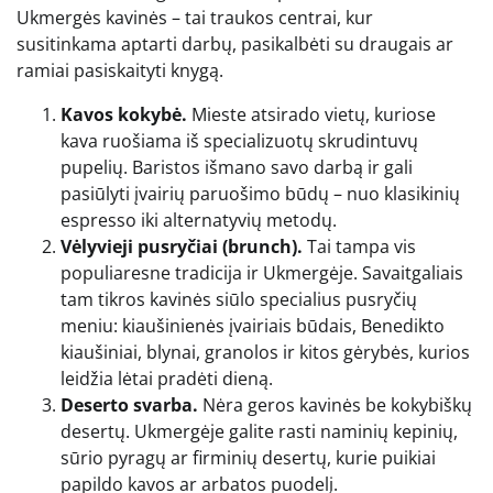
Ukmergės kavinės – tai traukos centrai, kur
susitinkama aptarti darbų, pasikalbėti su draugais ar
ramiai pasiskaityti knygą.
Kavos kokybė.
Mieste atsirado vietų, kuriose
kava ruošiama iš specializuotų skrudintuvų
pupelių. Baristos išmano savo darbą ir gali
pasiūlyti įvairių paruošimo būdų – nuo klasikinių
espresso iki alternatyvių metodų.
Vėlyvieji pusryčiai (brunch).
Tai tampa vis
populiaresne tradicija ir Ukmergėje. Savaitgaliais
tam tikros kavinės siūlo specialius pusryčių
meniu: kiaušinienės įvairiais būdais, Benedikto
kiaušiniai, blynai, granolos ir kitos gėrybės, kurios
leidžia lėtai pradėti dieną.
Deserto svarba.
Nėra geros kavinės be kokybiškų
desertų. Ukmergėje galite rasti naminių kepinių,
sūrio pyragų ar firminių desertų, kurie puikiai
papildo kavos ar arbatos puodelį.