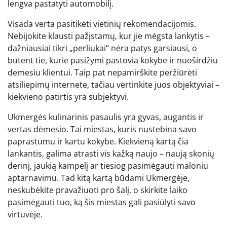
lengva pastatyti automobilį.
Visada verta pasitikėti vietinių rekomendacijomis.
Nebijokite klausti pažįstamų, kur jie mėgsta lankytis –
dažniausiai tikri „perliukai“ nėra patys garsiausi, o
būtent tie, kurie pasižymi pastovia kokybe ir nuoširdžiu
dėmesiu klientui. Taip pat nepamirškite peržiūrėti
atsiliepimų internete, tačiau vertinkite juos objektyviai –
kiekvieno patirtis yra subjektyvi.
Ukmergės kulinarinis pasaulis yra gyvas, augantis ir
vertas dėmesio. Tai miestas, kuris nustebina savo
paprastumu ir kartu kokybe. Kiekvieną kartą čia
lankantis, galima atrasti vis kažką naujo – naują skonių
derinį, jaukią kampelį ar tiesiog pasimėgauti maloniu
aptarnavimu. Tad kitą kartą būdami Ukmergėje,
neskubėkite pravažiuoti pro šalį, o skirkite laiko
pasimėgauti tuo, ką šis miestas gali pasiūlyti savo
virtuvėje.