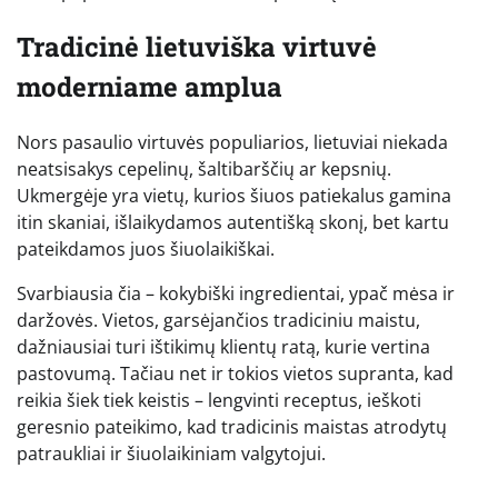
Tradicinė lietuviška virtuvė
moderniame amplua
Nors pasaulio virtuvės populiarios, lietuviai niekada
neatsisakys cepelinų, šaltibarščių ar kepsnių.
Ukmergėje yra vietų, kurios šiuos patiekalus gamina
itin skaniai, išlaikydamos autentišką skonį, bet kartu
pateikdamos juos šiuolaikiškai.
Svarbiausia čia – kokybiški ingredientai, ypač mėsa ir
daržovės. Vietos, garsėjančios tradiciniu maistu,
dažniausiai turi ištikimų klientų ratą, kurie vertina
pastovumą. Tačiau net ir tokios vietos supranta, kad
reikia šiek tiek keistis – lengvinti receptus, ieškoti
geresnio pateikimo, kad tradicinis maistas atrodytų
patraukliai ir šiuolaikiniam valgytojui.