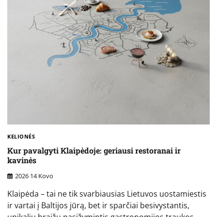
KELIONĖS
Kur pavalgyti Klaipėdoje: geriausi restoranai ir
kavinės
2026 14 Kovo
Klaipėda – tai ne tik svarbiausias Lietuvos uostamiestis
ir vartai į Baltijos jūrą, bet ir sparčiai besivystantis,
unikaliu braižu pasižymintis gastronomijos traukos