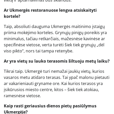
Ar Ukmergės restoranuose lengva atsiskaityti
kortele?
Taip, absoliuti dauguma Ukmergės maitinimo įstaigų
priima mokėjimo korteles. Grynųjų pinigų poreikis yra
minimalus, tačiau retkarčiais, mažesnėse kavinėse ar
specifinėse vietose, verta turėti šiek tiek grynųjų „dėl
viso pikto“, nors tai tampa retenybe.
Ar yra vietų su lauko terasomis šiltuoju metų laiku?
Tikrai taip. Ukmergė turi nemažai jaukių vietų, kurios
vasaros metu atidaro terasas. Tai ypač malonu pietauti
ar vakarieniauti gryname ore. Kai kurios terasos yra
įsikūrusios miesto centre, kitos – šiek tiek atokiau,
ramesnėse vietose.
Kaip rasti geriausius dienos pietų pasiūlymus
Ukmergėje?