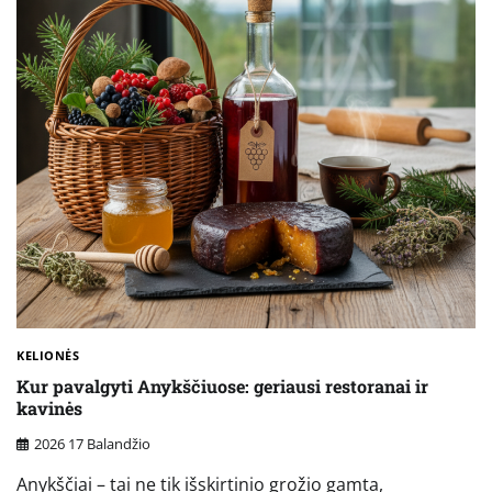
KELIONĖS
Kur pavalgyti Anykščiuose: geriausi restoranai ir
kavinės
2026 17 Balandžio
Anykščiai – tai ne tik išskirtinio grožio gamta,