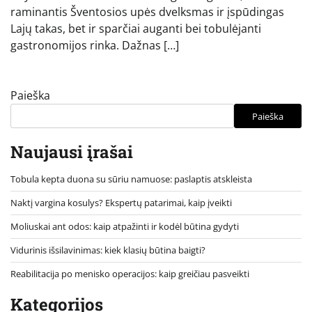
raminantis Šventosios upės dvelksmas ir įspūdingas
Lajų takas, bet ir sparčiai auganti bei tobulėjanti
gastronomijos rinka. Dažnas […]
Paieška
Paieška
Naujausi įrašai
Tobula kepta duona su sūriu namuose: paslaptis atskleista
Naktį vargina kosulys? Ekspertų patarimai, kaip įveikti
Moliuskai ant odos: kaip atpažinti ir kodėl būtina gydyti
Vidurinis išsilavinimas: kiek klasių būtina baigti?
Reabilitacija po menisko operacijos: kaip greičiau pasveikti
Kategorijos