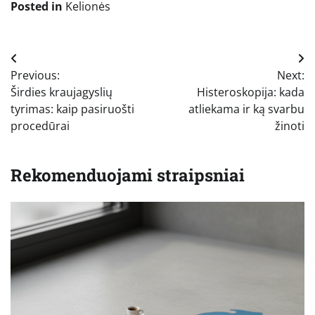
Posted in
Kelionės
Navigacija
Previous:
Next:
tarp
Širdies kraujagyslių
Histeroskopija: kada
įrašų
tyrimas: kaip pasiruošti
atliekama ir ką svarbu
procedūrai
žinoti
Rekomenduojami straipsniai