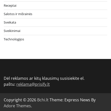
Receptai
Salotos ir mišrainės
Sveikata
Sveikinimai
Technologijos
Dėl reklamos ar kitų klausimų susisiekite el.
paštu:
reklama@prisify.lt
Copyright © 2026
Bchi.lt
Theme: Express News By
Adore Themes
.