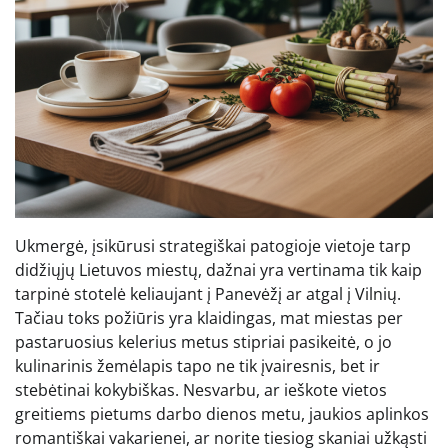
Ukmergė, įsikūrusi strategiškai patogioje vietoje tarp
didžiųjų Lietuvos miestų, dažnai yra vertinama tik kaip
tarpinė stotelė keliaujant į Panevėžį ar atgal į Vilnių.
Tačiau toks požiūris yra klaidingas, mat miestas per
pastaruosius kelerius metus stipriai pasikeitė, o jo
kulinarinis žemėlapis tapo ne tik įvairesnis, bet ir
stebėtinai kokybiškas. Nesvarbu, ar ieškote vietos
greitiems pietums darbo dienos metu, jaukios aplinkos
romantiškai vakarienei, ar norite tiesiog skaniai užkąsti