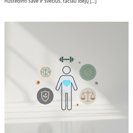
nustebinti save ir svečius, tačiau idėjų […]