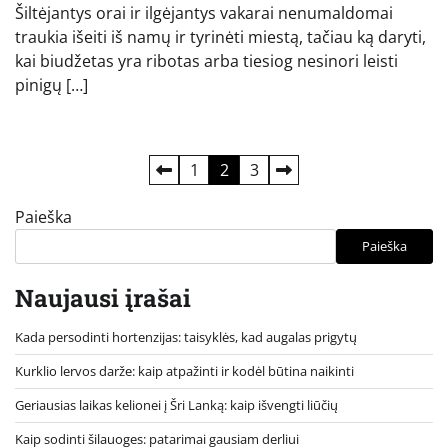
Šiltėjantys orai ir ilgėjantys vakarai nenumaldomai
traukia išeiti iš namų ir tyrinėti miestą, tačiau ką daryti,
kai biudžetas yra ribotas arba tiesiog nesinori leisti
pinigų […]
Įrašų
1
2
3
puslapiavimas
Paieška
Paieška
Naujausi įrašai
Kada persodinti hortenzijas: taisyklės, kad augalas prigytų
Kurklio lervos darže: kaip atpažinti ir kodėl būtina naikinti
Geriausias laikas kelionei į Šri Lanką: kaip išvengti liūčių
Kaip sodinti šilauoges: patarimai gausiam derliui