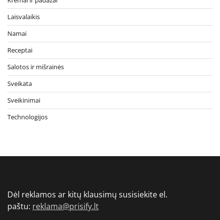
Laisvalaikis
Namai
Receptai
Salotos ir mišrainės
Sveikata
Sveikinimai
Technologijos
Dėl reklamos ar kitų klausimų susisiekite el.
paštu:
reklama@prisify.lt