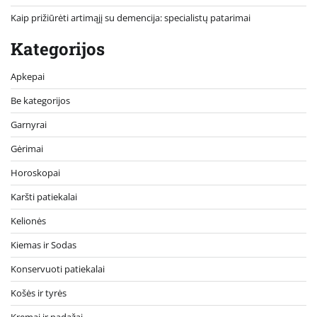
Kaip prižiūrėti artimąjį su demencija: specialistų patarimai
Kategorijos
Apkepai
Be kategorijos
Garnyrai
Gėrimai
Horoskopai
Karšti patiekalai
Kelionės
Kiemas ir Sodas
Konservuoti patiekalai
Košės ir tyrės
Kremai ir padažai