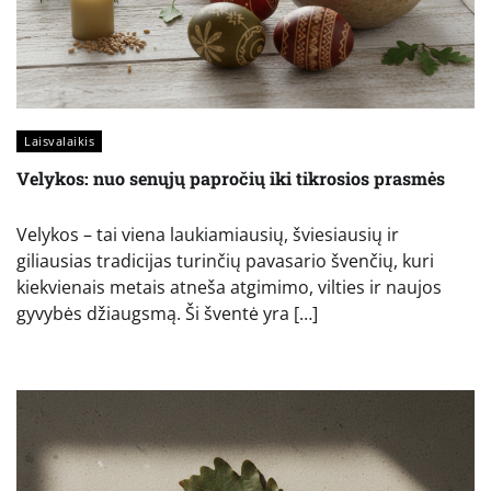
Laisvalaikis
Velykos: nuo senųjų papročių iki tikrosios prasmės
Velykos – tai viena laukiamiausių, šviesiausių ir
giliausias tradicijas turinčių pavasario švenčių, kuri
kiekvienais metais atneša atgimimo, vilties ir naujos
gyvybės džiaugsmą. Ši šventė yra […]