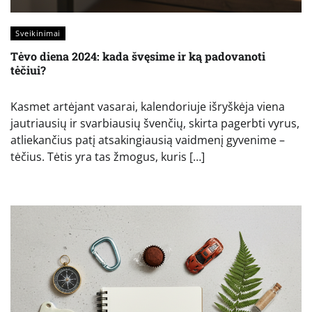
Sveikinimai
Tėvo diena 2024: kada švęsime ir ką padovanoti
tėčiui?
Kasmet artėjant vasarai, kalendoriuje išryškėja viena
jautriausių ir svarbiausių švenčių, skirta pagerbti vyrus,
atliekančius patį atsakingiausią vaidmenį gyvenime –
tėčius. Tėtis yra tas žmogus, kuris […]