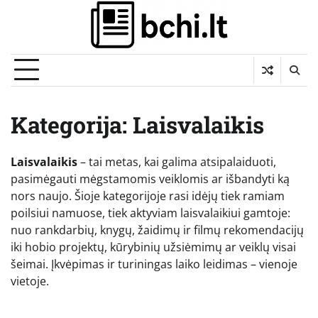
Skip
to
content
Kategorija:
Laisvalaikis
Laisvalaikis
– tai metas, kai galima atsipalaiduoti,
pasimėgauti mėgstamomis veiklomis ar išbandyti ką
nors naujo. Šioje kategorijoje rasi idėjų tiek ramiam
poilsiui namuose, tiek aktyviam laisvalaikiui gamtoje:
nuo rankdarbių, knygų, žaidimų ir filmų rekomendacijų
iki hobio projektų, kūrybinių užsiėmimų ar veiklų visai
šeimai. Įkvėpimas ir turiningas laiko leidimas – vienoje
vietoje.