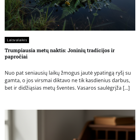
Laisvalaikis
Trumpiausia metų naktis: Joninių tradicijos ir
papročiai
Nuo pat seniausių laikų žmogus jautė ypatingą ryšį su
gamta, o jos virsmai diktavo ne tik kasdienius darbus,
bet ir didžiąsias metų šventes. Vasaros saulėgrįža […]