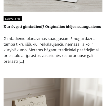
Laisvalaikis
Kur švęsti gimtadienį? Originalios idėjos suaugusiems
Gimtadienio planavimas suaugusiam žmogui dažnai
tampa tikru iššūkiu, reikalaujančiu nemažai laiko ir
kūrybiškumo. Metams bėgant, tradiciniai pasėdėjimai
prie stalo ar įprastos vakarienės restoranuose gali
prarasti […]