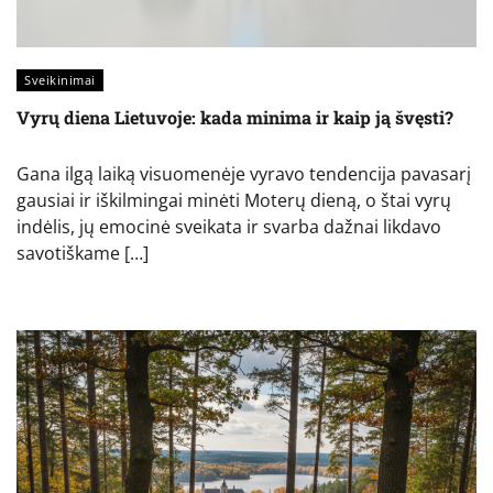
Sveikinimai
Vyrų diena Lietuvoje: kada minima ir kaip ją švęsti?
Gana ilgą laiką visuomenėje vyravo tendencija pavasarį
gausiai ir iškilmingai minėti Moterų dieną, o štai vyrų
indėlis, jų emocinė sveikata ir svarba dažnai likdavo
savotiškame […]