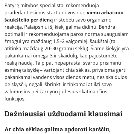
Patyrę mitybos specialistai rekomenduoja
pradedantiesiems startuoti vos nuo
vieno arbatinio
šaukštelio per dieną
ir stebėti savo organizmo
reakciją. Palaipsniui šį kiekį galima didinti. Bendra
optimali ir rekomenduojama paros norma suaugusiam
žmogui yra maždaug 1,5–2 valgomieji šaukštai (tai
atitinka maždaug 20–30 gramų sėklų). Šiame kiekyje yra
pakankamai omega-3 ir skaidulų, kad pajustumėte
realią naudą. Taip pat nepaprastai svarbu prisiminti
esminę taisyklę – vartojant chia sėklas, privaloma gerti
pakankamai vandens visos dienos metu, nes skaidulos
be skysčių negali išbrinkti ir tinkamai atlikti savo
valomosios bei žarnyno judesius skatinančios
funkcijos.
Dažniausiai užduodami klausimai
Ar chia sėklas galima apdoroti karščiu,