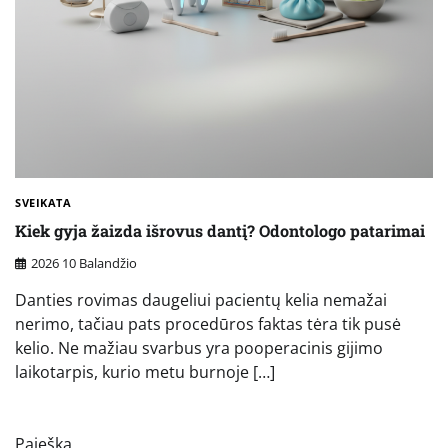
SVEIKATA
Kiek gyja žaizda išrovus dantį? Odontologo patarimai
2026 10 Balandžio
Danties rovimas daugeliui pacientų kelia nemažai
nerimo, tačiau pats procedūros faktas tėra tik pusė
kelio. Ne mažiau svarbus yra pooperacinis gijimo
laikotarpis, kurio metu burnoje […]
Paieška