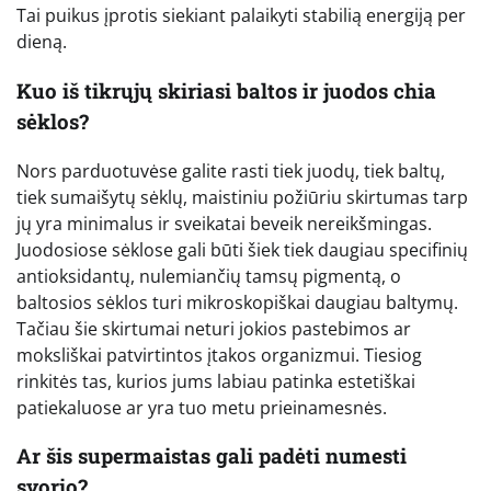
Tai puikus įprotis siekiant palaikyti stabilią energiją per
dieną.
Kuo iš tikrųjų skiriasi baltos ir juodos chia
sėklos?
Nors parduotuvėse galite rasti tiek juodų, tiek baltų,
tiek sumaišytų sėklų, maistiniu požiūriu skirtumas tarp
jų yra minimalus ir sveikatai beveik nereikšmingas.
Juodosiose sėklose gali būti šiek tiek daugiau specifinių
antioksidantų, nulemiančių tamsų pigmentą, o
baltosios sėklos turi mikroskopiškai daugiau baltymų.
Tačiau šie skirtumai neturi jokios pastebimos ar
moksliškai patvirtintos įtakos organizmui. Tiesiog
rinkitės tas, kurios jums labiau patinka estetiškai
patiekaluose ar yra tuo metu prieinamesnės.
Ar šis supermaistas gali padėti numesti
svorio?