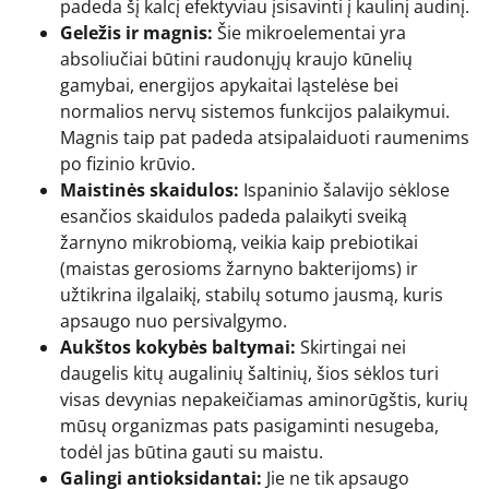
padeda šį kalcį efektyviau įsisavinti į kaulinį audinį.
Geležis ir magnis:
Šie mikroelementai yra
absoliučiai būtini raudonųjų kraujo kūnelių
gamybai, energijos apykaitai ląstelėse bei
normalios nervų sistemos funkcijos palaikymui.
Magnis taip pat padeda atsipalaiduoti raumenims
po fizinio krūvio.
Maistinės skaidulos:
Ispaninio šalavijo sėklose
esančios skaidulos padeda palaikyti sveiką
žarnyno mikrobiomą, veikia kaip prebiotikai
(maistas gerosioms žarnyno bakterijoms) ir
užtikrina ilgalaikį, stabilų sotumo jausmą, kuris
apsaugo nuo persivalgymo.
Aukštos kokybės baltymai:
Skirtingai nei
daugelis kitų augalinių šaltinių, šios sėklos turi
visas devynias nepakeičiamas aminorūgštis, kurių
mūsų organizmas pats pasigaminti nesugeba,
todėl jas būtina gauti su maistu.
Galingi antioksidantai:
Jie ne tik apsaugo