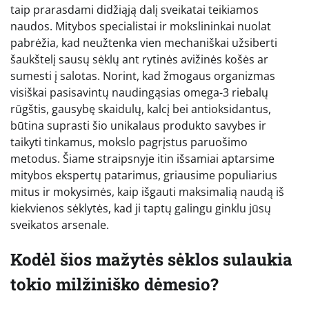
taip prarasdami didžiąją dalį sveikatai teikiamos
naudos. Mitybos specialistai ir mokslininkai nuolat
pabrėžia, kad neužtenka vien mechaniškai užsiberti
šaukštelį sausų sėklų ant rytinės avižinės košės ar
sumesti į salotas. Norint, kad žmogaus organizmas
visiškai pasisavintų naudingąsias omega-3 riebalų
rūgštis, gausybę skaidulų, kalcį bei antioksidantus,
būtina suprasti šio unikalaus produkto savybes ir
taikyti tinkamus, mokslo pagrįstus paruošimo
metodus. Šiame straipsnyje itin išsamiai aptarsime
mitybos ekspertų patarimus, griausime populiarius
mitus ir mokysimės, kaip išgauti maksimalią naudą iš
kiekvienos sėklytės, kad ji taptų galingu ginklu jūsų
sveikatos arsenale.
Kodėl šios mažytės sėklos sulaukia
tokio milžiniško dėmesio?