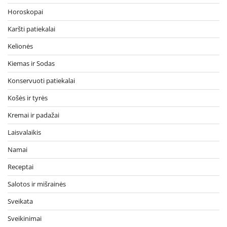
Horoskopai
Karšti patiekalai
Kelionės
Kiemas ir Sodas
Konservuoti patiekalai
Košės ir tyrės
Kremai ir padažai
Laisvalaikis
Namai
Receptai
Salotos ir mišrainės
Sveikata
Sveikinimai