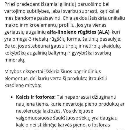
Prieš pradedant išsamiai gilintis į paruošimo bei
vartojimo subtilybes, labai svarbu suprasti, ką tiksliai
mes bandome pasisavinti. Chia sėklos išsiskiria unikaliu
makro ir mikroelementų profiliu. Jos yra vienas
geriausių augalinių
alfa-linoleno rūgšties (ALA)
, kuri
yra omega-3 riebalų rūgščių forma, šaltinių pasaulyje.
Be to, jose stebėtinai gausu tirpių ir netirpių skaidulų,
kokybiškų augalinių baltymų ir gyvybiškai svarbių
mineralų.
Mitybos ekspertai išskiria šiuos pagrindinius
elementus, dėl kurių verta šį produktą įtraukti į
kasdienę mitybą:
Kalcis ir fosforas:
Tai nepaprastai džiuginanti
naujiena tiems, kurie nevartoja pieno produktų ar
netoleruoja laktozės. Vos dviejuose
valgomuosiuose šaukštuose sėklų yra daugiau
kalcio nei stiklinėje karvės pieno, o fosforas