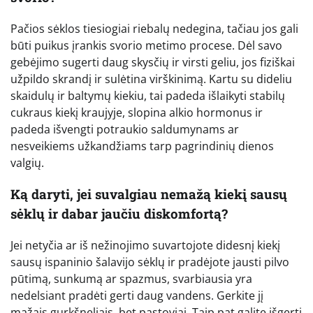
Pačios sėklos tiesiogiai riebalų nedegina, tačiau jos gali
būti puikus įrankis svorio metimo procese. Dėl savo
gebėjimo sugerti daug skysčių ir virsti geliu, jos fiziškai
užpildo skrandį ir sulėtina virškinimą. Kartu su dideliu
skaidulų ir baltymų kiekiu, tai padeda išlaikyti stabilų
cukraus kiekį kraujyje, slopina alkio hormonus ir
padeda išvengti potraukio saldumynams ar
nesveikiems užkandžiams tarp pagrindinių dienos
valgių.
Ką daryti, jei suvalgiau nemažą kiekį sausų
sėklų ir dabar jaučiu diskomfortą?
Jei netyčia ar iš nežinojimo suvartojote didesnį kiekį
sausų ispaninio šalavijo sėklų ir pradėjote jausti pilvo
pūtimą, sunkumą ar spazmus, svarbiausia yra
nedelsiant pradėti gerti daug vandens. Gerkite jį
mažais gurkšneliais, bet pastoviai. Taip pat galite išgerti