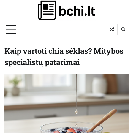
Skip
to
content
Kaip vartoti chia sėklas? Mitybos
specialistų patarimai