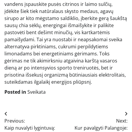
vandens įspauskite pusės citrinos ir laimo sulčių,
įdėkite šiek tiek natūralaus skysto medaus, agavų
sirupo ar kito mėgstamo saldiklio, įberkite gerą šaukštą
sausų chia sėklų, energingai išmaišykite ir palikite
pastovėti bent dešimt minučių, vis kartkartėmis
pamaišydami. Tai yra nuostabi ir neapsakomai sveika
alternatyva pirktiniams, cukrumi perpildytiems
limonadams bei energetiniams gėrimams. Toks
gėrimas ne tik akimirksniu atgaivina karštą vasaros
dieną ar po intensyvios sporto treniruotės, bet ir
prisotina išsekusį organizmą būtiniausiais elektrolitais,
suteikdamas ilgalaikį energijos pliūpsnį.
Posted in
Sveikata
Navigacija
Previous:
Next:
tarp
Kaip nuvalyti lygintuvą:
Kur pavalgyti Palangoje: