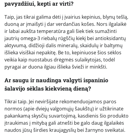
pavyzdžiui, kepti ar virti?
Taip, jas tikrai galima dėti į įvairius kepinius, blynų tešlą,
duoną ar įmaišyti į dar verdančias košes. Nors ilgalaikė
ir labai aukšta temperatūra gali šiek tiek sumažinti
jautrių omega-3 riebalų rūgščių kiekį bei antioksidantų
aktyvumą, didžioji dalis mineralų, skaidulų ir baltymų
išlieka visiškai nepakitę. Be to, kepiniuose šios sėklos
veikia kaip nuostabus drėgmės sulaikytojas, todėl
pyragai ar duona ilgiau išlieka švieži ir minkšti.
Ar saugu ir naudinga valgyti ispaninio
šalavijo sėklas kiekvieną dieną?
Tikrai taip. Jei neviršijate rekomenduojamos paros
normos (apie dviejų valgomųjų šaukštų) ir užtikrinate
pakankamą skysčių suvartojimą, kasdienis šio produkto
įtraukimas į mitybą gali atnešti be galo daug ilgalaikės
naudos jūsų širdies kraujagyslių bei žarnyno sveikatai.