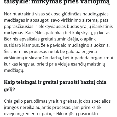
taisyklė: mirkymas prieš vartojimą
Norint atrakinti visas sėklose glūdinčias naudingąsias
medžiagas ir apsaugoti savo virškinimo sistemą, pats
paprasčiausias ir efektyviausias būdas yra jų išankstinis
mirkymas. Kai sėklos patenka į bet kokį skystį, jų kietas
išorinis apvalkalas greitai suminkštėja, o aplink
susidaro klampus, želė pavidalo mucilagino sluoksnis.
Šis cheminis procesas ne tik be galo palengvina
virškinimą ir skrandžio darbą, bet ir padeda organizmui
kur kas lengviau prieiti prie viduje esančių maistinių
medžiagų.
Kaip teisingai ir greitai paruošti bazinį chia
gelį?
Chia gelio paruošimas yra itin greitas, jokios specialios
įrangos nereikalaujantis procesas. Jam prireiks tik
dviejų ingredientų: pačių sėklų ir jūsų pasirinkto