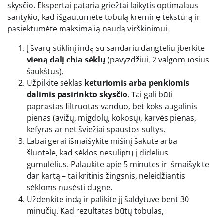
skysčio. Ekspertai pataria griežtai laikytis optimalaus
santykio, kad išgautumėte tobulą kreminę tekstūrą ir
pasiektumėte maksimalią naudą virškinimui.
Į švarų stiklinį indą su sandariu dangteliu įberkite
vieną dalį chia sėklų
(pavyzdžiui, 2 valgomuosius
šaukštus).
Užpilkite sėklas
keturiomis arba penkiomis
dalimis pasirinkto skysčio
. Tai gali būti
paprastas filtruotas vanduo, bet koks augalinis
pienas (avižų, migdolų, kokosų), karvės pienas,
kefyras ar net šviežiai spaustos sultys.
Labai gerai išmaišykite mišinį šakute arba
šluotele, kad sėklos nesuliptų į didelius
gumulėlius. Palaukite apie 5 minutes ir išmaišykite
dar kartą – tai kritinis žingsnis, neleidžiantis
sėkloms nusėsti dugne.
Uždenkite indą ir palikite jį šaldytuve bent 30
minučių. Kad rezultatas būtų tobulas,