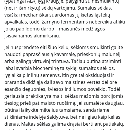
(ypatingai ALA) lygį kraujyje, palyginti su nesmulkintų
(net ir išmirkytų) sėklų vartojimu. Sumalus sėklas,
visiškai mechaniškai suardomas jų kietas ląstelių
apvalkalas, todėl žarnyno fermentams nebereikia atlikti
jokio papildomo darbo – maistinės medžiagos
įsisavinamos akimirksniu.
Jei nusprendėte eiti šiuo keliu, sėkloms smulkinti galite
naudoti paprasčiausią kavamalę, prieskonių malūnėlį
arba galingą virtuvinį trintuvą. Tačiau būtina atsiminti
labai svarbią biocheminę taisyklę: sumaltos sėklos,
lygiai kaip ir linų sėmenys, itin greitai oksiduojasi ir
praranda didžiąją dalį savo maistinės vertės dėl ore
esančio deguonies, šviesos ir šilumos poveikio. Todėl
geriausia praktika yra malti sėklas mažomis porcijomis
tiesiog prieš pat maisto ruošimą. Jei sumalėte daugiau,
būtinai laikykite miltelius tamsiame, sandariame
stikliniame indelyje šaldytuve, bet ne ilgiau kaip kelias
dienas. Maltas sėklas galima drąsiai berti ant patiekalų,