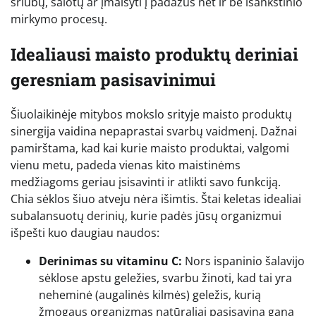
sriubų, salotų ar įmaišyti į padažus net ir be išankstinio
mirkymo procesų.
Idealiausi maisto produktų deriniai
geresniam pasisavinimui
Šiuolaikinėje mitybos mokslo srityje maisto produktų
sinergija vaidina nepaprastai svarbų vaidmenį. Dažnai
pamirštama, kad kai kurie maisto produktai, valgomi
vienu metu, padeda vienas kito maistinėms
medžiagoms geriau įsisavinti ir atlikti savo funkciją.
Chia sėklos šiuo atveju nėra išimtis. Štai keletas idealiai
subalansuotų derinių, kurie padės jūsų organizmui
išpešti kuo daugiau naudos:
Derinimas su vitaminu C:
Nors ispaninio šalavijo
sėklose apstu geležies, svarbu žinoti, kad tai yra
neheminė (augalinės kilmės) geležis, kurią
žmogaus organizmas natūraliai pasisavina gana