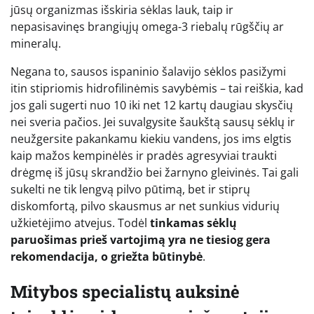
jūsų organizmas išskiria sėklas lauk, taip ir
nepasisavinęs brangiųjų omega-3 riebalų rūgščių ar
mineralų.
Negana to, sausos ispaninio šalavijo sėklos pasižymi
itin stipriomis hidrofilinėmis savybėmis – tai reiškia, kad
jos gali sugerti nuo 10 iki net 12 kartų daugiau skysčių
nei sveria pačios. Jei suvalgysite šaukštą sausų sėklų ir
neužgersite pakankamu kiekiu vandens, jos ims elgtis
kaip mažos kempinėlės ir pradės agresyviai traukti
drėgmę iš jūsų skrandžio bei žarnyno gleivinės. Tai gali
sukelti ne tik lengvą pilvo pūtimą, bet ir stiprų
diskomfortą, pilvo skausmus ar net sunkius vidurių
užkietėjimo atvejus. Todėl
tinkamas sėklų
paruošimas prieš vartojimą yra ne tiesiog gera
rekomendacija, o griežta būtinybė
.
Mitybos specialistų auksinė