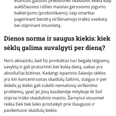
esančios gausios prebiotinės skaidulos veikia kaip
aukščiausios rūšies maistas gerosioms jogurto
bakterijoms (probiotikams), taip smarkiai
pagerinant bendrą virškinamojo trakto sveikatą
bei stiprinant imunitetą.
Dienos norma ir saugus kiekis: kiek
sėklų galima suvalgyti per dieną?
Nors akivaizdu, kad šis produktas turi begalę teigiamų
savybių ir gali praturtinti bet kokią dietą, saikas yra
absoliučiai būtinas. Kadangi ispaninio šalavijo sėklos
yra itin koncentruotas skaidulų šaltinis, staigus ir per
didelis jų kiekis gali sukelti nemalonių virškinimo
problemų, ypač jei jūsų kasdienėje mityboje iki šiol
stipriai trūko skaidulinio maisto. Žarnynui visuomet
reikia šiek tiek laiko prisitaikyti prie išaugusio ir
pasikeitusio skaidulų kiekio.