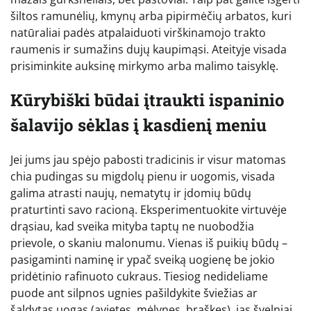
šiltos ramunėlių, kmynų arba pipirmėčių arbatos, kuri
natūraliai padės atpalaiduoti virškinamojo trakto
raumenis ir sumažins dujų kaupimąsi. Ateityje visada
prisiminkite auksinę mirkymo arba malimo taisyklę.
Kūrybiški būdai įtraukti ispaninio
šalavijo sėklas į kasdienį meniu
Jei jums jau spėjo pabosti tradicinis ir visur matomas
chia pudingas su migdolų pienu ir uogomis, visada
galima atrasti naujų, nematytų ir įdomių būdų
praturtinti savo racioną. Eksperimentuokite virtuvėje
drąsiau, kad sveika mityba taptų ne nuobodžia
prievole, o skaniu malonumu. Vienas iš puikių būdų –
pasigaminti naminę ir ypač sveiką uogienę be jokio
pridėtinio rafinuoto cukraus. Tiesiog nedideliame
puode ant silpnos ugnies pašildykite šviežias ar
šaldytas uogas (avietes, mėlynes, braškes), jas švelniai