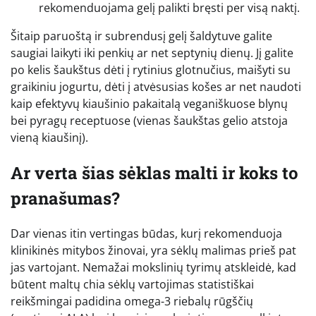
rekomenduojama gelį palikti bręsti per visą naktį.
Šitaip paruoštą ir subrendusį gelį šaldytuve galite
saugiai laikyti iki penkių ar net septynių dienų. Jį galite
po kelis šaukštus dėti į rytinius glotnučius, maišyti su
graikiniu jogurtu, dėti į atvėsusias košes ar net naudoti
kaip efektyvų kiaušinio pakaitalą veganiškuose blynų
bei pyragų receptuose (vienas šaukštas gelio atstoja
vieną kiaušinį).
Ar verta šias sėklas malti ir koks to
pranašumas?
Dar vienas itin vertingas būdas, kurį rekomenduoja
klinikinės mitybos žinovai, yra sėklų malimas prieš pat
jas vartojant. Nemažai mokslinių tyrimų atskleidė, kad
būtent maltų chia sėklų vartojimas statistiškai
reikšmingai padidina omega-3 riebalų rūgščių