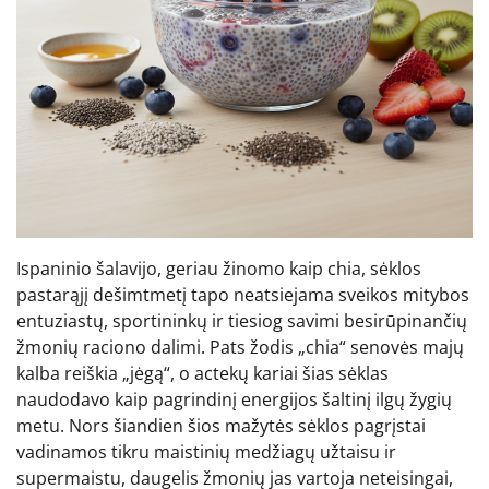
Ispaninio šalavijo, geriau žinomo kaip chia, sėklos
pastarąjį dešimtmetį tapo neatsiejama sveikos mitybos
entuziastų, sportininkų ir tiesiog savimi besirūpinančių
žmonių raciono dalimi. Pats žodis „chia“ senovės majų
kalba reiškia „jėgą“, o actekų kariai šias sėklas
naudodavo kaip pagrindinį energijos šaltinį ilgų žygių
metu. Nors šiandien šios mažytės sėklos pagrįstai
vadinamos tikru maistinių medžiagų užtaisu ir
supermaistu, daugelis žmonių jas vartoja neteisingai,