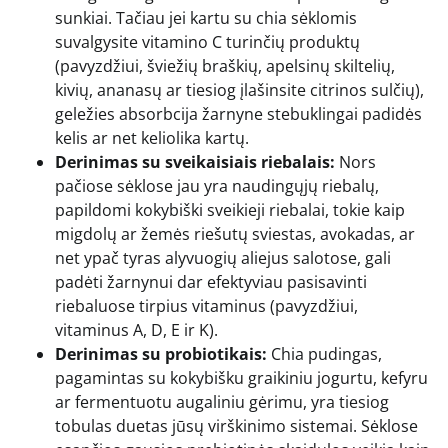
sunkiai. Tačiau jei kartu su chia sėklomis
suvalgysite vitamino C turinčių produktų
(pavyzdžiui, šviežių braškių, apelsinų skiltelių,
kivių, ananasų ar tiesiog įlašinsite citrinos sulčių),
geležies absorbcija žarnyne stebuklingai padidės
kelis ar net keliolika kartų.
Derinimas su sveikaisiais riebalais:
Nors
pačiose sėklose jau yra naudingųjų riebalų,
papildomi kokybiški sveikieji riebalai, tokie kaip
migdolų ar žemės riešutų sviestas, avokadas, ar
net ypač tyras alyvuogių aliejus salotose, gali
padėti žarnynui dar efektyviau pasisavinti
riebaluose tirpius vitaminus (pavyzdžiui,
vitaminus A, D, E ir K).
Derinimas su probiotikais:
Chia pudingas,
pagamintas su kokybišku graikiniu jogurtu, kefyru
ar fermentuotu augaliniu gėrimu, yra tiesiog
tobulas duetas jūsų virškinimo sistemai. Sėklose