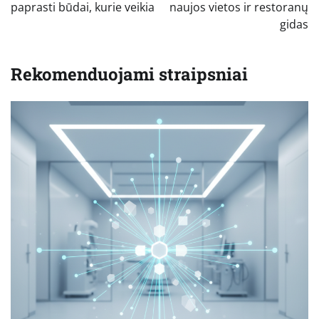
įrašų
paprasti būdai, kurie veikia
naujos vietos ir restoranų
gidas
Rekomenduojami straipsniai