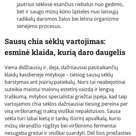
jautrius sėklose esančius riebalus nuo gedimo,
bet ir saugo mūsų kūno ląsteles nuo laisvųjų
radikalų daromos žalos bei lėtina organizmo
senėjimo procesus.
Sausų chia sėklų vartojimas:
esminė klaida, kurią daro daugelis
Viena didžiausių ir, deja, dažniausiai pasitaikančių
klaidų kasdienėje mityboje – tiesiog sausų sėklų
barstymas ant įvairių patiekalų. Nors tai neabejotinai
suteikia maistui malonų estetinį vaizdą ir lengvą
traškumą, mitybos specialistai griežtai įspėja, kad taip
vartojamos chia sėklos dažniausiai tiesiog pereina per
visą virškinamąjį traktą visiškai nepakitusios. Sausa
sėkla turi labai kietą ir tankų išorinį apvalkalą, kurio
mūsų skrandžio rūgštys bei virškinimo fermentai
nesugeba greitai ir visiškai suardyti. Dėl šios priežasties