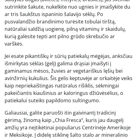
sutrinkite šakute, nukelkite nuo ugnies ir įmaišykite du
ar tris šaukštus ispaninio šalavijo sėklų. Po
pusvalandžio brandinimo turėsite tobulai tirštą,
natūraliai saldžią uogienę, pilną vitaminų ir skaidulų,
kurią galėsite tepti ant pilno grūdo skrebučio ar
varškės.
Jei esate pikantiškų ir sūrių patiekalų mėgėjas, anksčiau
išmirkytas sėklas (gelį) galima drąsiai įmaišyti į
gaminamus mėsos, žuvies ar vegetariškus lęšių bei
avinžirnių kukulius. Šis gelis keptuvėje ar orkaitėje veiks
kaip nepriekaištingas natūralus rišiklis, sėkmingai
pakeičiantis kiaušinius ar kaloringus džiūvėsėlius, o
patiekalui suteiks papildomo sultingumo.
Galiausiai, galite paruošti itin gaivinantį tradicinį
gėrimą, žinomą kaip „Chia Fresca“, kuris jau daugelį
amžių yra neįtikėtinai populiarus Centrinėje Amerikoje
ir Meksikoje. Į didelę stiklinę šalto stalo ar mineralinio