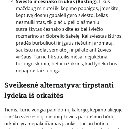
Sviesto ir česnako triukas (Basting):
Likus
maždaug minutei iki kepimo pabaigos, įmeskite į
keptuvę dosnų gabalėlį gero sviesto, kelias
nesmulkintas, tik plačiu peilio ašmeniu
sutraiškytas česnako skilteles bei šviežio
rozmarino ar čiobrelio šakelę. Kai sviestas ištirps,
pradės burbuliuoti ir įgaus riešutinį aromatą,
šaukštu nuolat semkite jį ir pilkite ant žuvies
viršaus. Tai ne tik suteiks mėsai neįtikėtinai
turtingo skonio, bet ir užtikrins, kad lydeka bus
nepaprastai sultinga.
Sveikesnė alternatyva: tirpstanti
lydeka iš orkaitės
Tiems, kurie vengia papildomų kalorijų, kepimo aliejuje
ir ieško sveikesnių, dietinių žuvies paruošimo būdų,
orkaitė yra nepakeičiamas įrankis. Tačiau būtina