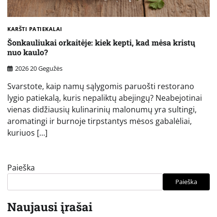
KARŠTI PATIEKALAI
Šonkauliukai orkaitėje: kiek kepti, kad mėsa kristų
nuo kaulo?
2026 20 Gegužės
Svarstote, kaip namų sąlygomis paruošti restorano
lygio patiekalą, kuris nepaliktų abejingų? Neabejotinai
vienas didžiausių kulinarinių malonumų yra sultingi,
aromatingi ir burnoje tirpstantys mėsos gabalėliai,
kuriuos […]
Paieška
Paieška
Naujausi įrašai