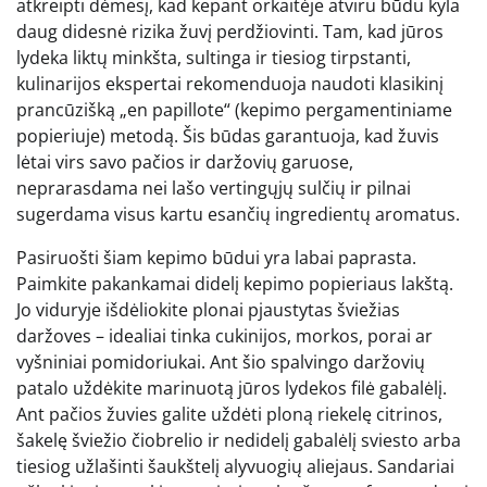
atkreipti dėmesį, kad kepant orkaitėje atviru būdu kyla
daug didesnė rizika žuvį perdžiovinti. Tam, kad jūros
lydeka liktų minkšta, sultinga ir tiesiog tirpstanti,
kulinarijos ekspertai rekomenduoja naudoti klasikinį
prancūzišką „en papillote“ (kepimo pergamentiniame
popieriuje) metodą. Šis būdas garantuoja, kad žuvis
lėtai virs savo pačios ir daržovių garuose,
neprarasdama nei lašo vertingųjų sulčių ir pilnai
sugerdama visus kartu esančių ingredientų aromatus.
Pasiruošti šiam kepimo būdui yra labai paprasta.
Paimkite pakankamai didelį kepimo popieriaus lakštą.
Jo viduryje išdėliokite plonai pjaustytas šviežias
daržoves – idealiai tinka cukinijos, morkos, porai ar
vyšniniai pomidoriukai. Ant šio spalvingo daržovių
patalo uždėkite marinuotą jūros lydekos filė gabalėlį.
Ant pačios žuvies galite uždėti ploną riekelę citrinos,
šakelę šviežio čiobrelio ir nedidelį gabalėlį sviesto arba
tiesiog užlašinti šaukštelį alyvuogių aliejaus. Sandariai