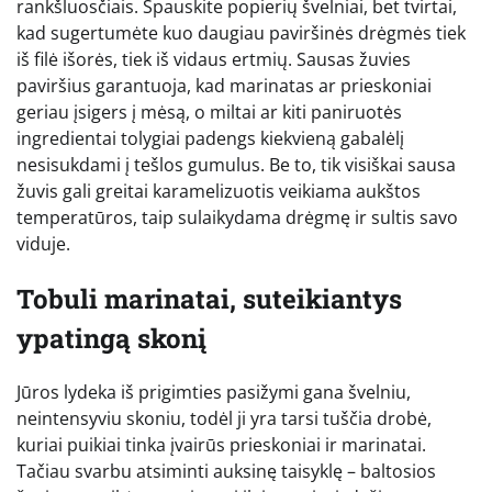
rankšluosčiais. Spauskite popierių švelniai, bet tvirtai,
kad sugertumėte kuo daugiau paviršinės drėgmės tiek
iš filė išorės, tiek iš vidaus ertmių. Sausas žuvies
paviršius garantuoja, kad marinatas ar prieskoniai
geriau įsigers į mėsą, o miltai ar kiti paniruotės
ingredientai tolygiai padengs kiekvieną gabalėlį
nesisukdami į tešlos gumulus. Be to, tik visiškai sausa
žuvis gali greitai karamelizuotis veikiama aukštos
temperatūros, taip sulaikydama drėgmę ir sultis savo
viduje.
Tobuli marinatai, suteikiantys
ypatingą skonį
Jūros lydeka iš prigimties pasižymi gana švelniu,
neintensyviu skoniu, todėl ji yra tarsi tuščia drobė,
kuriai puikiai tinka įvairūs prieskoniai ir marinatai.
Tačiau svarbu atsiminti auksinę taisyklę – baltosios