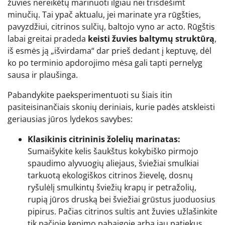
žuvies nereikėtų marinuoti ilgiau nei trisdešimt
minučių. Tai ypač aktualu, jei marinate yra rūgšties,
pavyzdžiui, citrinos sulčių, baltojo vyno ar acto. Rūgštis
labai greitai pradeda
keisti žuvies baltymų struktūrą
,
iš esmės ją „išvirdama“ dar prieš dedant į keptuvę, dėl
ko po terminio apdorojimo mėsa gali tapti pernelyg
sausa ir plaušinga.
Pabandykite paeksperimentuoti su šiais itin
pasiteisinančiais skonių deriniais, kurie padės atskleisti
geriausias jūros lydekos savybes:
Klasikinis citrininis žolelių marinatas:
Sumaišykite kelis šaukštus kokybiško pirmojo
spaudimo alyvuogių aliejaus, šviežiai smulkiai
tarkuotą ekologiškos citrinos žievelę, dosnų
ryšulėlį smulkintų šviežių krapų ir petražolių,
rupią jūros druską bei šviežiai grūstus juoduosius
pipirus. Pačias citrinos sultis ant žuvies užlašinkite
tik pačioje kepimo pabaigoje arba jau patiekus