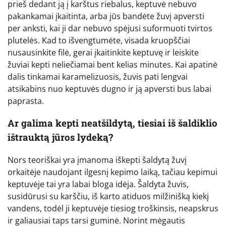
prieš dedant ją į karštus riebalus, keptuvė nebuvo
pakankamai įkaitinta, arba jūs bandėte žuvį apversti
per anksti, kai ji dar nebuvo spėjusi suformuoti tvirtos
plutelės. Kad to išvengtumėte, visada kruopščiai
nusausinkite filė, gerai įkaitinkite keptuvę ir leiskite
žuviai kepti neliečiamai bent kelias minutes. Kai apatinė
dalis tinkamai karamelizuosis, žuvis pati lengvai
atsikabins nuo keptuvės dugno ir ją apversti bus labai
paprasta.
Ar galima kepti neatšildytą, tiesiai iš šaldiklio
ištrauktą jūros lydeką?
Nors teoriškai yra įmanoma iškepti šaldytą žuvį
orkaitėje naudojant ilgesnį kepimo laiką, tačiau kepimui
keptuvėje tai yra labai bloga idėja. Šaldyta žuvis,
susidūrusi su karščiu, iš karto atiduos milžinišką kiekį
vandens, todėl ji keptuvėje tiesiog troškinsis, neapskrus
ir galiausiai taps tarsi guminė. Norint mėgautis