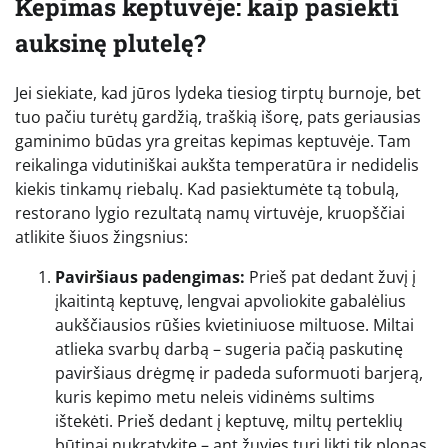
Kepimas keptuvėje: kaip pasiekti
auksinę plutelę?
Jei siekiate, kad jūros lydeka tiesiog tirptų burnoje, bet
tuo pačiu turėtų gardžią, traškią išorę, pats geriausias
gaminimo būdas yra greitas kepimas keptuvėje. Tam
reikalinga vidutiniškai aukšta temperatūra ir nedidelis
kiekis tinkamų riebalų. Kad pasiektumėte tą tobulą,
restorano lygio rezultatą namų virtuvėje, kruopščiai
atlikite šiuos žingsnius:
Paviršiaus padengimas:
Prieš pat dedant žuvį į
įkaitintą keptuvę, lengvai apvoliokite gabalėlius
aukščiausios rūšies kvietiniuose miltuose. Miltai
atlieka svarbų darbą – sugeria pačią paskutinę
paviršiaus drėgmę ir padeda suformuoti barjerą,
kuris kepimo metu neleis vidinėms sultims
ištekėti. Prieš dedant į keptuvę, miltų perteklių
būtinai nukratykite – ant žuvies turi likti tik plonas,