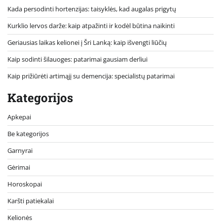
Kada persodinti hortenzijas: taisyklės, kad augalas prigytų
Kurklio lervos darže: kaip atpažinti ir kodėl būtina naikinti
Geriausias laikas kelionei į Šri Lanką: kaip išvengti liūčių
Kaip sodinti šilauoges: patarimai gausiam derliui
Kaip prižiūrėti artimąjį su demencija: specialistų patarimai
Kategorijos
Apkepai
Be kategorijos
Garnyrai
Gėrimai
Horoskopai
Karšti patiekalai
Kelionės