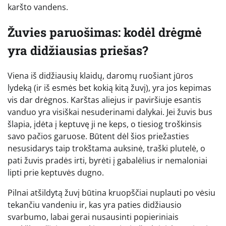
karšto vandens.
Žuvies paruošimas: kodėl drėgmė
yra didžiausias priešas?
Viena iš didžiausių klaidų, daromų ruošiant jūros
lydeką (ir iš esmės bet kokią kitą žuvį), yra jos kepimas
vis dar drėgnos. Karštas aliejus ir paviršiuje esantis
vanduo yra visiškai nesuderinami dalykai. Jei žuvis bus
šlapia, įdėta į keptuvę ji ne keps, o tiesiog troškinsis
savo pačios garuose. Būtent dėl šios priežasties
nesusidarys taip trokštama auksinė, traški plutelė, o
pati žuvis pradės irti, byrėti į gabalėlius ir nemaloniai
lipti prie keptuvės dugno.
Pilnai atšildytą žuvį būtina kruopščiai nuplauti po vėsiu
tekančiu vandeniu ir, kas yra paties didžiausio
svarbumo, labai gerai nusausinti popieriniais