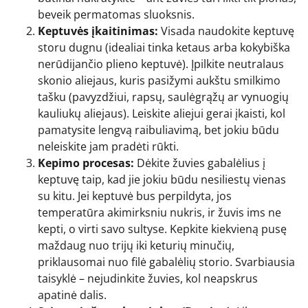
beveik permatomas sluoksnis.
Keptuvės įkaitinimas:
Visada naudokite keptuvę
storu dugnu (idealiai tinka ketaus arba kokybiška
nerūdijančio plieno keptuvė). Įpilkite neutralaus
skonio aliejaus, kuris pasižymi aukštu smilkimo
tašku (pavyzdžiui, rapsų, saulėgrąžų ar vynuogių
kauliukų aliejaus). Leiskite aliejui gerai įkaisti, kol
pamatysite lengvą raibuliavimą, bet jokiu būdu
neleiskite jam pradėti rūkti.
Kepimo procesas:
Dėkite žuvies gabalėlius į
keptuvę taip, kad jie jokiu būdu nesiliestų vienas
su kitu. Jei keptuvė bus perpildyta, jos
temperatūra akimirksniu nukris, ir žuvis ims ne
kepti, o virti savo sultyse. Kepkite kiekvieną pusę
maždaug nuo trijų iki keturių minučių,
priklausomai nuo filė gabalėlių storio. Svarbiausia
taisyklė – nejudinkite žuvies, kol neapskrus
apatinė dalis.