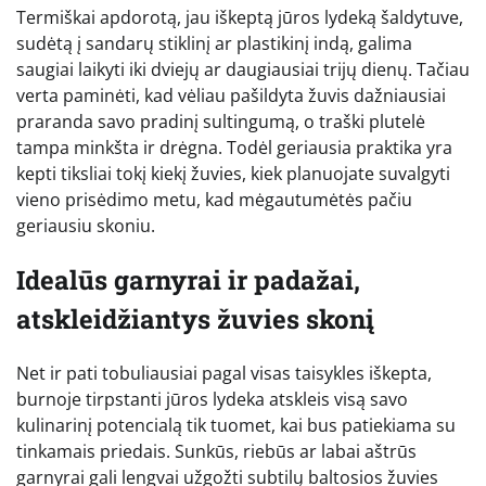
Termiškai apdorotą, jau iškeptą jūros lydeką šaldytuve,
sudėtą į sandarų stiklinį ar plastikinį indą, galima
saugiai laikyti iki dviejų ar daugiausiai trijų dienų. Tačiau
verta paminėti, kad vėliau pašildyta žuvis dažniausiai
praranda savo pradinį sultingumą, o traški plutelė
tampa minkšta ir drėgna. Todėl geriausia praktika yra
kepti tiksliai tokį kiekį žuvies, kiek planuojate suvalgyti
vieno prisėdimo metu, kad mėgautumėtės pačiu
geriausiu skoniu.
Idealūs garnyrai ir padažai,
atskleidžiantys žuvies skonį
Net ir pati tobuliausiai pagal visas taisykles iškepta,
burnoje tirpstanti jūros lydeka atskleis visą savo
kulinarinį potencialą tik tuomet, kai bus patiekiama su
tinkamais priedais. Sunkūs, riebūs ar labai aštrūs
garnyrai gali lengvai užgožti subtilų baltosios žuvies