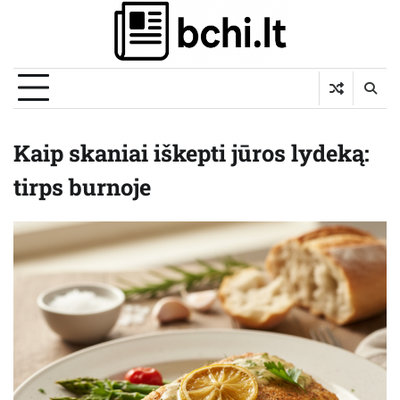
Skip
to
content
Kaip skaniai iškepti jūros lydeką:
tirps burnoje