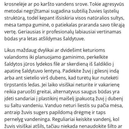
krosnelėje ar po karšto vandens srove. Tokie agresyvūs
metodai negrįžtamai sugadina subtilią žuvies ląstelių
struktūrą, todėl kepant išsiskiria visos natūralios sultys,
mėsa tampa guminė, o patiekalas praranda savo tikrąją
vertę. Geriausias ir profesionalų labiausiai vertinamas
būdas yra lėtas atšildymas šaldytuve.
Likus maždaug dvylikai ar dvidešimt keturioms
valandoms iki planuojamo gaminimo, perkelkite
šaldytos jūros lydekos filė ar skerdieną iš šaldiklio į
apatinę šaldytuvo lentyną. Padėkite žuvį į gilesnį indą
arba ant sietelio virš dubens, kad turėtų kur nutekėti
tirpstantis ledas. Jei laiko visiškai neturite ir vakarienę
reikia paruošti greitai, alternatyvus saugus būdas yra
įdėti sandariai į plastikinį maišelį įpakuotą žuvį į dubenį
su šaltu vandeniu. Vanduo neturi liestis su pačia mėsa,
antraip žuvis sugers papildomą drėgmę ir taps
pernelyg vandeninga. Reguliariai keiskite vandenį, kol
žuvis visiškai atšils, tačiau niekada nenaudokite šilto ar