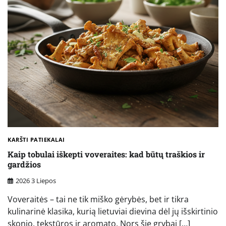
KARŠTI PATIEKALAI
Kaip tobulai iškepti voveraites: kad būtų traškios ir
gardžios
2026 3 Liepos
Voveraitės – tai ne tik miško gėrybės, bet ir tikra
kulinarinė klasika, kurią lietuviai dievina dėl jų išskirtinio
skonio, tekstūros ir aromato. Nors šie grybai […]