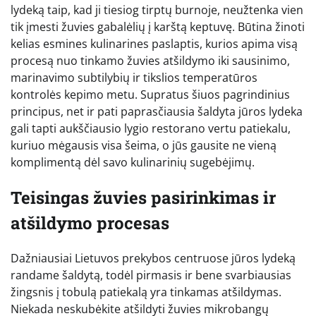
lydeką taip, kad ji tiesiog tirptų burnoje, neužtenka vien
tik įmesti žuvies gabalėlių į karštą keptuvę. Būtina žinoti
kelias esmines kulinarines paslaptis, kurios apima visą
procesą nuo tinkamo žuvies atšildymo iki sausinimo,
marinavimo subtilybių ir tikslios temperatūros
kontrolės kepimo metu. Supratus šiuos pagrindinius
principus, net ir pati paprasčiausia šaldyta jūros lydeka
gali tapti aukščiausio lygio restorano vertu patiekalu,
kuriuo mėgausis visa šeima, o jūs gausite ne vieną
komplimentą dėl savo kulinarinių sugebėjimų.
Teisingas žuvies pasirinkimas ir
atšildymo procesas
Dažniausiai Lietuvos prekybos centruose jūros lydeką
randame šaldytą, todėl pirmasis ir bene svarbiausias
žingsnis į tobulą patiekalą yra tinkamas atšildymas.
Niekada neskubėkite atšildyti žuvies mikrobangų