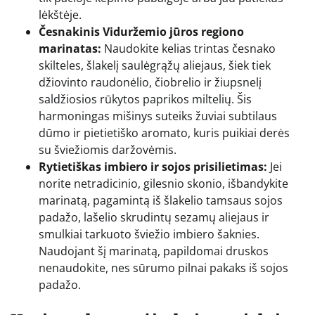
lėkštėje.
Česnakinis Viduržemio jūros regiono
marinatas:
Naudokite kelias trintas česnako
skilteles, šlakelį saulėgrąžų aliejaus, šiek tiek
džiovinto raudonėlio, čiobrelio ir žiupsnelį
saldžiosios rūkytos paprikos miltelių. Šis
harmoningas mišinys suteiks žuviai subtilaus
dūmo ir pietietiško aromato, kuris puikiai derės
su šviežiomis daržovėmis.
Rytietiškas imbiero ir sojos prisilietimas:
Jei
norite netradicinio, gilesnio skonio, išbandykite
marinatą, pagamintą iš šlakelio tamsaus sojos
padažo, lašelio skrudintų sezamų aliejaus ir
smulkiai tarkuoto šviežio imbiero šaknies.
Naudojant šį marinatą, papildomai druskos
nenaudokite, nes sūrumo pilnai pakaks iš sojos
padažo.