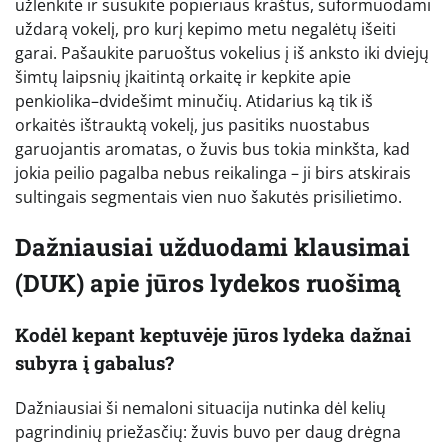
užlenkite ir susukite popieriaus kraštus, suformuodami
uždarą vokelį, pro kurį kepimo metu negalėtų išeiti
garai. Pašaukite paruoštus vokelius į iš anksto iki dviejų
šimtų laipsnių įkaitintą orkaitę ir kepkite apie
penkiolika–dvidešimt minučių. Atidarius ką tik iš
orkaitės ištrauktą vokelį, jus pasitiks nuostabus
garuojantis aromatas, o žuvis bus tokia minkšta, kad
jokia peilio pagalba nebus reikalinga – ji birs atskirais
sultingais segmentais vien nuo šakutės prisilietimo.
Dažniausiai užduodami klausimai
(DUK) apie jūros lydekos ruošimą
Kodėl kepant keptuvėje jūros lydeka dažnai
subyra į gabalus?
Dažniausiai ši nemaloni situacija nutinka dėl kelių
pagrindinių priežasčių: žuvis buvo per daug drėgna