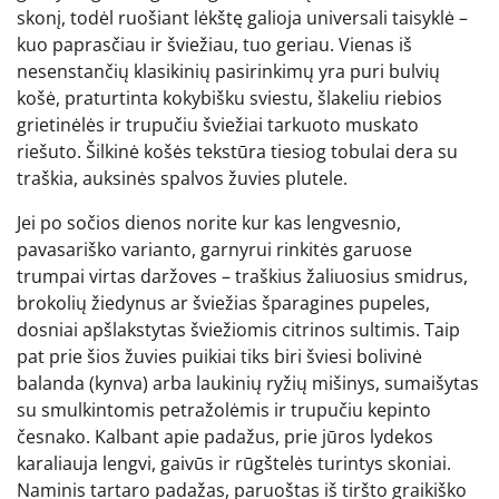
skonį, todėl ruošiant lėkštę galioja universali taisyklė –
kuo paprasčiau ir šviežiau, tuo geriau. Vienas iš
nesenstančių klasikinių pasirinkimų yra puri bulvių
košė, praturtinta kokybišku sviestu, šlakeliu riebios
grietinėlės ir trupučiu šviežiai tarkuoto muskato
riešuto. Šilkinė košės tekstūra tiesiog tobulai dera su
traškia, auksinės spalvos žuvies plutele.
Jei po sočios dienos norite kur kas lengvesnio,
pavasariško varianto, garnyrui rinkitės garuose
trumpai virtas daržoves – traškius žaliuosius smidrus,
brokolių žiedynus ar šviežias šparagines pupeles,
dosniai apšlakstytas šviežiomis citrinos sultimis. Taip
pat prie šios žuvies puikiai tiks biri šviesi bolivinė
balanda (kynva) arba laukinių ryžių mišinys, sumaišytas
su smulkintomis petražolėmis ir trupučiu kepinto
česnako. Kalbant apie padažus, prie jūros lydekos
karaliauja lengvi, gaivūs ir rūgštelės turintys skoniai.
Naminis tartaro padažas, paruoštas iš tiršto graikiško