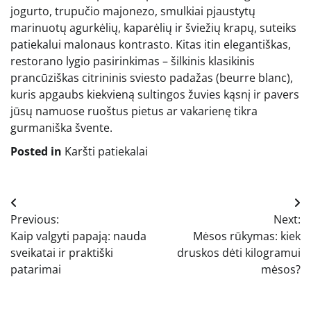
jogurto, trupučio majonezo, smulkiai pjaustytų
marinuotų agurkėlių, kaparėlių ir šviežių krapų, suteiks
patiekalui malonaus kontrasto. Kitas itin elegantiškas,
restorano lygio pasirinkimas – šilkinis klasikinis
prancūziškas citrininis sviesto padažas (beurre blanc),
kuris apgaubs kiekvieną sultingos žuvies kąsnį ir pavers
jūsų namuose ruoštus pietus ar vakarienę tikra
gurmaniška švente.
Posted in
Karšti patiekalai
Navigacija
Previous:
Next:
tarp
Kaip valgyti papają: nauda
Mėsos rūkymas: kiek
įrašų
sveikatai ir praktiški
druskos dėti kilogramui
patarimai
mėsos?