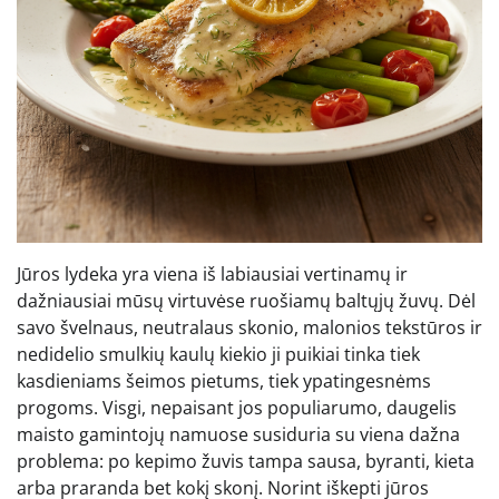
Jūros lydeka yra viena iš labiausiai vertinamų ir
dažniausiai mūsų virtuvėse ruošiamų baltųjų žuvų. Dėl
savo švelnaus, neutralaus skonio, malonios tekstūros ir
nedidelio smulkių kaulų kiekio ji puikiai tinka tiek
kasdieniams šeimos pietums, tiek ypatingesnėms
progoms. Visgi, nepaisant jos populiarumo, daugelis
maisto gamintojų namuose susiduria su viena dažna
problema: po kepimo žuvis tampa sausa, byranti, kieta
arba praranda bet kokį skonį. Norint iškepti jūros