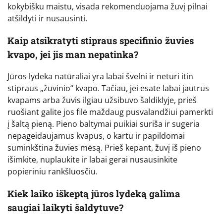
kokybišku maistu, visada rekomenduojama žuvį pilnai
atšildyti ir nusausinti.
Kaip atsikratyti stipraus specifinio žuvies
kvapo, jei jis man nepatinka?
Jūros lydeka natūraliai yra labai švelni ir neturi itin
stipraus „žuvinio“ kvapo. Tačiau, jei esate labai jautrus
kvapams arba žuvis ilgiau užsibuvo šaldiklyje, prieš
ruošiant galite jos filė maždaug pusvalandžiui pamerkti
į šaltą pieną. Pieno baltymai puikiai suriša ir sugeria
nepageidaujamus kvapus, o kartu ir papildomai
suminkština žuvies mėsą. Prieš kepant, žuvį iš pieno
išimkite, nuplaukite ir labai gerai nusausinkite
popieriniu rankšluosčiu.
Kiek laiko iškeptą jūros lydeką galima
saugiai laikyti šaldytuve?