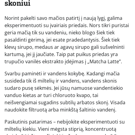
skoniui
Norint pakelti savo mačios patirtį į naują lygį, galima
eksperimentuoti su įvairiais priedais. Nors tikri puristai
geria mačią tik su vandeniu, nieko blogo šiek tiek
pasaldinti gėrimą, jei esate pradedantysis. Šiek tiek
klevų sirupo, medaus ar agavų sirupo gali sušvelninti
kartumą, jei jį jaučiate. Taip pat puikus priedas yra
trupučio vanilės ekstrakto įdėjimas į „Matcha Latte”.
Svarbu paminėti ir vandens kokybę. Kadangi mačia
susideda tik iš miltelių ir vandens, vandens skonis
sudaro pusę sėkmės. Jei jūsų namuose vandentiekio
vanduo kietas ar turi chloruoto kvapo, tai
neišvengiamai sugadins subtilų arbatos skonį. Visada
naudokite filtruotą arba minkštą šaltinio vandenį.
Paskutinis patarimas – nebijokite eksperimentuoti su
miltelių kiekiu. Vieni mėgsta stiprią, koncentruotą