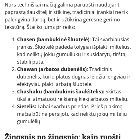
Nors techniškai mačią galima paruošti naudojant
paprastą šaukštelį ir stiklinę, tradiciniai įrankiai ne tik
palengvina darbą, bet ir užtikrina geresnę gėrimo
tekstūrą. Štai ko jums prireiks:
Chasen (bambukinė šluotelė):
Tai svarbiausias
įrankis. Šluotelė padeda tolygiai išplakti miltelius,
kad neliktų jokių gumuliukų ir susidarytų tiršta,
stabili puta.
Chawan (arbatos dubenėlis):
Tradicinis
dubenėlis, kurio platus dugnas leidžia lengviau ir
efektyviau plakti arbatą šluotele.
Chashaku (bambukinis šaukštelis):
Skirtas
tiksliai atmatuoti reikiamą kiekį arbatos miltelių.
Sietelis:
Labai svarbus priedas. Prieš plakimą
mačią būtina persijoti, kad neliktų jokių miltelių
gumulėlių.
Žingsnis po žingsnio: kaip ruošti