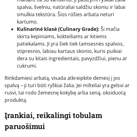
spalva, švelniu, natūraliai saldžiu skoniu ir labai
smulkia tekstūra. Šios rūšies arbata neturi
kartumo.
Kulinarinė klasė (Culinary Grade):
Ši mačia
skirta kepiniams, kokteiliams ar kitiems
patiekalams. Ji yra šiek tiek tamsesnės spalvos,
stipresnio, labiau kartaus skonio, kuris puikiai
dera su kitais ingredientais, pavyzdžiui, pienu ar
cukrumi.
Rinkdamiesi arbatą, visada atkreipkite dėmesį į jos
spalvą – ji turi būti ryškiai žalia. Jei milteliai yra gelsvi ar
rusvi, tai rodo žemesnę kokybę arba seną, oksiduotą
produktą.
Įrankiai, reikalingi tobulam
paruošimui