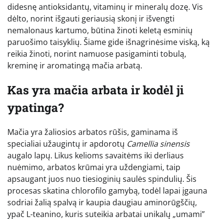
didesnę antioksidantų, vitaminų ir mineralų dozę. Vis
dėlto, norint išgauti geriausią skonį ir išvengti
nemalonaus kartumo, būtina žinoti keletą esminių
paruošimo taisyklių. Šiame gide išnagrinėsime viską, ką
reikia žinoti, norint namuose pasigaminti tobulą,
kreminę ir aromatingą mačia arbatą.
Kas yra mačia arbata ir kodėl ji
ypatinga?
Mačia yra žaliosios arbatos rūšis, gaminama iš
specialiai užaugintų ir apdorotų
Camellia sinensis
augalo lapų. Likus kelioms savaitėms iki derliaus
nuėmimo, arbatos krūmai yra uždengiami, taip
apsaugant juos nuo tiesioginių saulės spindulių. Šis
procesas skatina chlorofilo gamybą, todėl lapai įgauna
sodriai žalią spalvą ir kaupia daugiau aminorūgščių,
ypač L-teanino, kuris suteikia arbatai unikalų „umami”