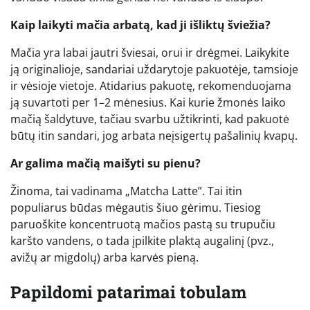
Kaip laikyti mačia arbatą, kad ji išliktų šviežia?
Mačia yra labai jautri šviesai, orui ir drėgmei. Laikykite
ją originalioje, sandariai uždarytoje pakuotėje, tamsioje
ir vėsioje vietoje. Atidarius pakuotę, rekomenduojama
ją suvartoti per 1–2 mėnesius. Kai kurie žmonės laiko
mačią šaldytuve, tačiau svarbu užtikrinti, kad pakuotė
būtų itin sandari, jog arbata neįsigertų pašalinių kvapų.
Ar galima mačią maišyti su pienu?
Žinoma, tai vadinama „Matcha Latte”. Tai itin
populiarus būdas mėgautis šiuo gėrimu. Tiesiog
paruoškite koncentruotą mačios pastą su trupučiu
karšto vandens, o tada įpilkite plaktą augalinį (pvz.,
avižų ar migdolų) arba karvės pieną.
Papildomi patarimai tobulam