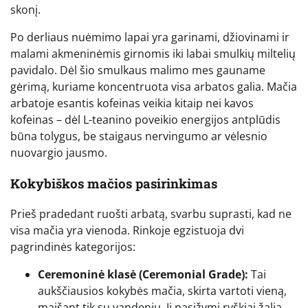
skonį.
Po derliaus nuėmimo lapai yra garinami, džiovinami ir
malami akmeninėmis girnomis iki labai smulkių miltelių
pavidalo. Dėl šio smulkaus malimo mes gauname
gėrimą, kuriame koncentruota visa arbatos galia. Mačia
arbatoje esantis kofeinas veikia kitaip nei kavos
kofeinas – dėl L-teanino poveikio energijos antplūdis
būna tolygus, be staigaus nervingumo ar vėlesnio
nuovargio jausmo.
Kokybiškos mačios pasirinkimas
Prieš pradedant ruošti arbatą, svarbu suprasti, kad ne
visa mačia yra vienoda. Rinkoje egzistuoja dvi
pagrindinės kategorijos:
Ceremoninė klasė (Ceremonial Grade):
Tai
aukščiausios kokybės mačia, skirta vartoti vieną,
maišant tik su vandeniu. Ji pasižymi ryškiai žalia