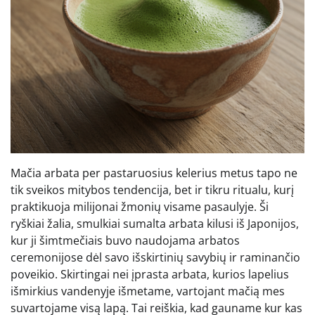
Mačia arbata per pastaruosius kelerius metus tapo ne
tik sveikos mitybos tendencija, bet ir tikru ritualu, kurį
praktikuoja milijonai žmonių visame pasaulyje. Ši
ryškiai žalia, smulkiai sumalta arbata kilusi iš Japonijos,
kur ji šimtmečiais buvo naudojama arbatos
ceremonijose dėl savo išskirtinių savybių ir raminančio
poveikio. Skirtingai nei įprasta arbata, kurios lapelius
išmirkius vandenyje išmetame, vartojant mačią mes
suvartojame visą lapą. Tai reiškia, kad gauname kur kas