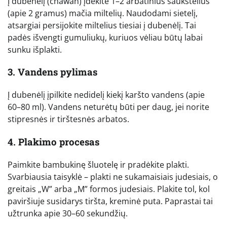
Į dubenėlį (chawan) įdėkite 1–2 arbatinius šaukštelius
(apie 2 gramus) mačia miltelių. Naudodami sietelį,
atsargiai persijokite miltelius tiesiai į dubenėlį. Tai
padės išvengti gumuliukų, kuriuos vėliau būtų labai
sunku išplakti.
3. Vandens pylimas
Į dubenėlį įpilkite nedidelį kiekį karšto vandens (apie
60–80 ml). Vandens neturėtų būti per daug, jei norite
stipresnės ir tirštesnės arbatos.
4. Plakimo procesas
Paimkite bambukinę šluotelę ir pradėkite plakti.
Svarbiausia taisyklė – plakti ne sukamaisiais judesiais, o
greitais „W” arba „M” formos judesiais. Plakite tol, kol
paviršiuje susidarys tiršta, kreminė puta. Paprastai tai
užtrunka apie 30–60 sekundžių.