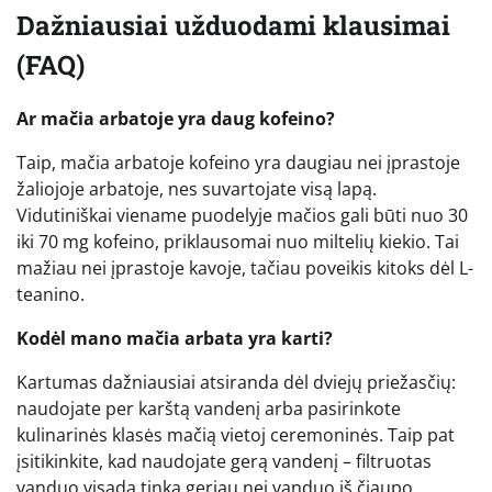
Dažniausiai užduodami klausimai
(FAQ)
Ar mačia arbatoje yra daug kofeino?
Taip, mačia arbatoje kofeino yra daugiau nei įprastoje
žaliojoje arbatoje, nes suvartojate visą lapą.
Vidutiniškai viename puodelyje mačios gali būti nuo 30
iki 70 mg kofeino, priklausomai nuo miltelių kiekio. Tai
mažiau nei įprastoje kavoje, tačiau poveikis kitoks dėl L-
teanino.
Kodėl mano mačia arbata yra karti?
Kartumas dažniausiai atsiranda dėl dviejų priežasčių:
naudojate per karštą vandenį arba pasirinkote
kulinarinės klasės mačią vietoj ceremoninės. Taip pat
įsitikinkite, kad naudojate gerą vandenį – filtruotas
vanduo visada tinka geriau nei vanduo iš čiaupo.