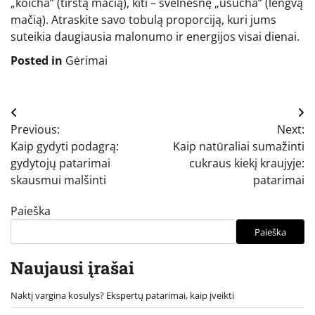
„koicha” (tirštą mačią), kiti – švelnesnę „usucha” (lengvą
mačią). Atraskite savo tobulą proporciją, kuri jums
suteikia daugiausia malonumo ir energijos visai dienai.
Posted in
Gėrimai
Navigacija
Previous:
Next:
tarp
Kaip gydyti podagrą:
Kaip natūraliai sumažinti
įrašų
gydytojų patarimai
cukraus kiekį kraujyje:
skausmui malšinti
patarimai
Paieška
Paieška
Naujausi įrašai
Naktį vargina kosulys? Ekspertų patarimai, kaip įveikti