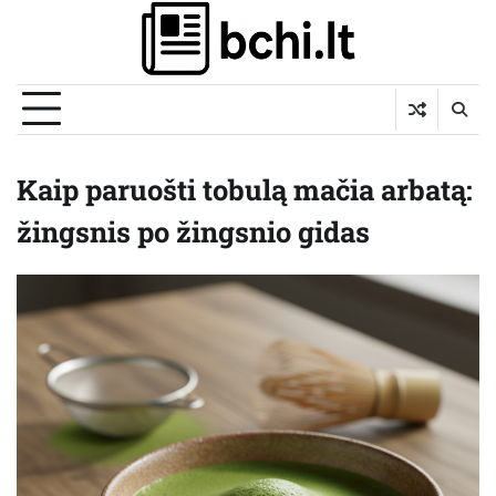
Skip
to
content
Kaip paruošti tobulą mačia arbatą:
žingsnis po žingsnio gidas