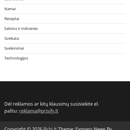
Namai
Receptai
Salotos ir mišrainės
Sveikata
Sveikinimai
Technologijos
Dėl reklamos ar kitų klausimų susisiekite el.
paštu:
reklama@prisify.lt
Copyright © 2026
Bchi.lt
Theme: Express News By