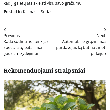
kad ji galėtų atsiskleisti visu savo gražumu.
Posted in
Kiemas ir Sodas
Navigacija
Previous:
Next:
tarp
Kada sodinti hortenzijas:
Automobilio grąžinimas
įrašų
specialistų patarimai
pardavėjui: ką būtina žinoti
gausiam žydėjimui
pirkėjui?
Rekomenduojami straipsniai