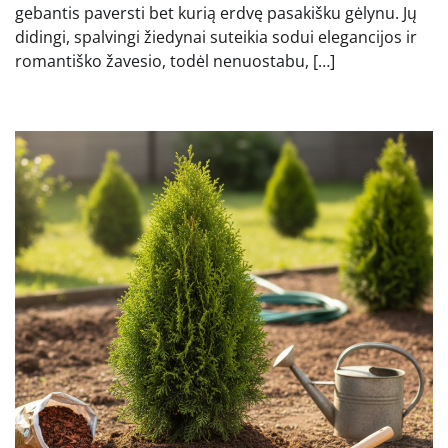
gebantis paversti bet kurią erdvę pasakišku gėlynu. Jų
didingi, spalvingi žiedynai suteikia sodui elegancijos ir
romantiško žavesio, todėl nenuostabu, […]