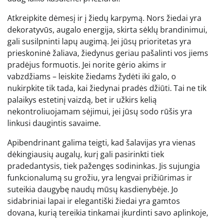
Atkreipkite dėmesį ir į žiedų karpymą. Nors žiedai yra
dekoratyvūs, augalo energija, skirta sėklų brandinimui,
gali susilpninti lapų augimą. Jei jūsų prioritetas yra
prieskoninė žaliava, žiedynus geriau pašalinti vos jiems
pradėjus formuotis. Jei norite gėrio akims ir
vabzdžiams – leiskite žiedams žydėti iki galo, o
nukirpkite tik tada, kai žiedynai pradės džiūti. Tai ne tik
palaikys estetinį vaizdą, bet ir užkirs kelią
nekontroliuojamam sėjimui, jei jūsų sodo rūšis yra
linkusi daugintis savaime.
Apibendrinant galima teigti, kad šalavijas yra vienas
dėkingiausių augalų, kurį gali pasirinkti tiek
pradedantysis, tiek pažengęs sodininkas. Jis sujungia
funkcionalumą su grožiu, yra lengvai prižiūrimas ir
suteikia daugybę naudų mūsų kasdienybėje. Jo
sidabriniai lapai ir elegantiški žiedai yra gamtos
dovana, kurią tereikia tinkamai įkurdinti savo aplinkoje,