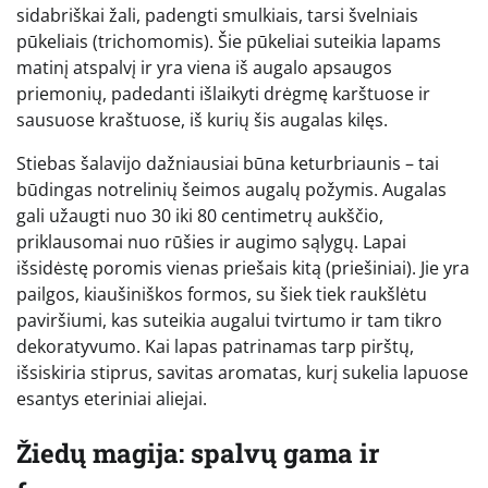
sidabriškai žali, padengti smulkiais, tarsi švelniais
pūkeliais (trichomomis). Šie pūkeliai suteikia lapams
matinį atspalvį ir yra viena iš augalo apsaugos
priemonių, padedanti išlaikyti drėgmę karštuose ir
sausuose kraštuose, iš kurių šis augalas kilęs.
Stiebas šalavijo dažniausiai būna keturbriaunis – tai
būdingas notrelinių šeimos augalų požymis. Augalas
gali užaugti nuo 30 iki 80 centimetrų aukščio,
priklausomai nuo rūšies ir augimo sąlygų. Lapai
išsidėstę poromis vienas priešais kitą (priešiniai). Jie yra
pailgos, kiaušiniškos formos, su šiek tiek raukšlėtu
paviršiumi, kas suteikia augalui tvirtumo ir tam tikro
dekoratyvumo. Kai lapas patrinamas tarp pirštų,
išsiskiria stiprus, savitas aromatas, kurį sukelia lapuose
esantys eteriniai aliejai.
Žiedų magija: spalvų gama ir