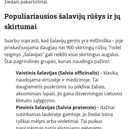
žiedais pakartotinai.
Populiariausios šalavijų rūšys ir jų
skirtumai
Svarbu suprasti, kad šalavijų gentis yra milžiniška – joje
priskaičiuojama daugiau nei 900 skirtingų rūšių. Todėl
teiginys „šalavijas“ gali reikšti visai skirtingus augalus.
Štai pagrindinės grupės, kurias naudinga pažinti:
Vaistinis šalavijas (Salvia officinalis)
– klasika,
naudojama virtuvėje ir medicinoje. Tai
daugiametis puskrūmis su pilkšvai žaliais,
aksominiais lapais. Jis gana ištvermingas Lietuvos
klimato sąlygomis.
Pievinis šalavijas (Salvia pratensis)
– dažnai
sutinkamas laukinėje gamtoje. Jo žiedai būna
ryškiai mėlyni arba violetiniai. Tai puikus
pasirinkimas natūralistiniams gėlynams.