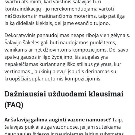
svarbu atsiminti, kad vaistinis šalavijas turi
kontraindikacijų – jo nerekomenduojama vartoti
nėščiosioms ir maitinančioms moterims, taip pat ilgą
laiką dideliais kiekiais, dėl jame esančio tujono.
Dekoratyvinis panaudojimas neapsiriboja vien gėlynais.
Šalavijo šakelės gali būti naudojamos puokštėms,
vainikams ar net džiovintoms kompozicijoms. Dėl savo
spalvų gausos ir ilgo žydėjimo, šis augalas yra
nepakeičiamas kuriant angliško stiliaus gėlynus, kur
vertinamas „laukinių pievų“ įspūdis derinamas su
kruopščiai suplanuotomis kompozicijomis.
Dažniausiai užduodami klausimai
(FAQ)
Ar šalaviją galima auginti vazone namuose?
Taip,
šalavijas puikiai auga vazonuose, jei jam suteikiama
daug saulės šviesos ir naudojamas laidus substratas.