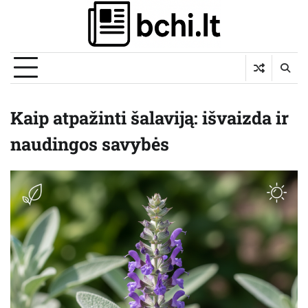
Skip
to
content
Kaip atpažinti šalaviją: išvaizda ir
naudingos savybės