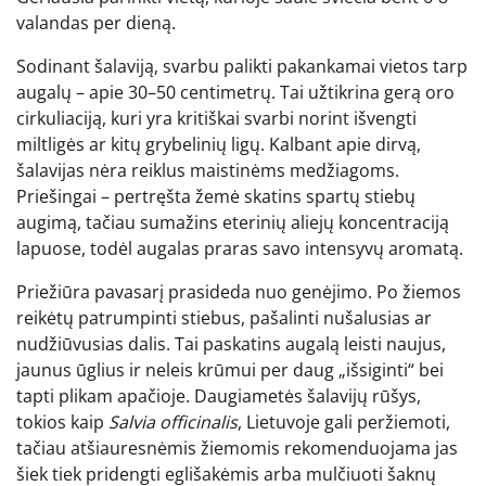
valandas per dieną.
Sodinant šalaviją, svarbu palikti pakankamai vietos tarp
augalų – apie 30–50 centimetrų. Tai užtikrina gerą oro
cirkuliaciją, kuri yra kritiškai svarbi norint išvengti
miltligės ar kitų grybelinių ligų. Kalbant apie dirvą,
šalavijas nėra reiklus maistinėms medžiagoms.
Priešingai – pertręšta žemė skatins spartų stiebų
augimą, tačiau sumažins eterinių aliejų koncentraciją
lapuose, todėl augalas praras savo intensyvų aromatą.
Priežiūra pavasarį prasideda nuo genėjimo. Po žiemos
reikėtų patrumpinti stiebus, pašalinti nušalusias ar
nudžiūvusias dalis. Tai paskatins augalą leisti naujus,
jaunus ūglius ir neleis krūmui per daug „išsiginti“ bei
tapti plikam apačioje. Daugiametės šalavijų rūšys,
tokios kaip
Salvia officinalis
, Lietuvoje gali peržiemoti,
tačiau atšiauresnėmis žiemomis rekomenduojama jas
šiek tiek pridengti eglišakėmis arba mulčiuoti šaknų