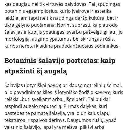
kas daugiau nei tik virtuvės palydovas. Tai įspūdingas
botaninis egzempliorius, kurio įvairovė ir estetika
leidžia jam tapti ne tik naudinga daržo kultūra, bet ir
tikra gėlyno puošmena. Norint suprasti, kaip atrodo
šalavijas ir kuo jis ypatingas, svarbu pažvelgti giliau į jo
morfologiją, augimo ypatumus bei skirtingas rūšis,
kurios neretai klaidina pradedančiuosius sodininkus.
Botaninis šalavijo portretas: kaip
atpažinti šį augalą
Šalavijas (lotyniškai
Salvia
) priklauso notrelinių šeimai,
o jo pavadinimas kilęs iš lotyniško žodžio
salvere
, kuris
reiškia „būti sveikam“ arba „išgelbėti“. Tai puikiai
atspindi augalo reputaciją. Pirmas dalykas, kurį
pastebėsite pamatę šalaviją, yra jo unikalus lapų
tekstūros ir spalvos derinys. Daugumos rūšių, ypač
vaistinio šalavijo, lapai yra melsvai pilkšvi arba