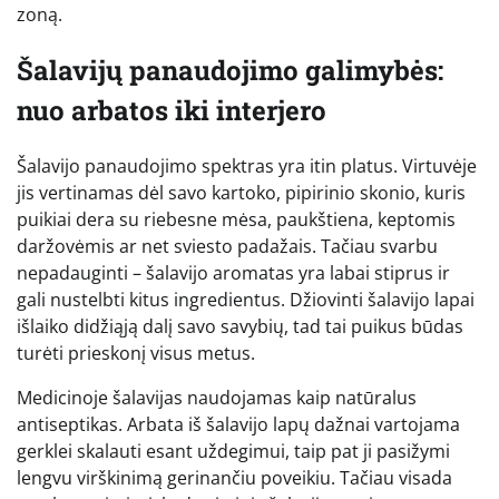
zoną.
Šalavijų panaudojimo galimybės:
nuo arbatos iki interjero
Šalavijo panaudojimo spektras yra itin platus. Virtuvėje
jis vertinamas dėl savo kartoko, pipirinio skonio, kuris
puikiai dera su riebesne mėsa, paukštiena, keptomis
daržovėmis ar net sviesto padažais. Tačiau svarbu
nepadauginti – šalavijo aromatas yra labai stiprus ir
gali nustelbti kitus ingredientus. Džiovinti šalavijo lapai
išlaiko didžiąją dalį savo savybių, tad tai puikus būdas
turėti prieskonį visus metus.
Medicinoje šalavijas naudojamas kaip natūralus
antiseptikas. Arbata iš šalavijo lapų dažnai vartojama
gerklei skalauti esant uždegimui, taip pat ji pasižymi
lengvu virškinimą gerinančiu poveikiu. Tačiau visada