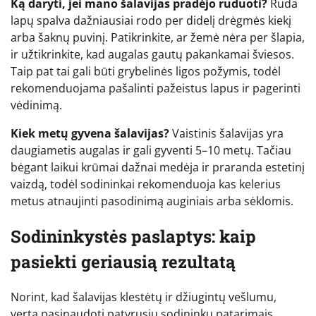
Ką daryti, jei mano šalavijas pradėjo ruduoti?
Ruda
lapų spalva dažniausiai rodo per didelį drėgmės kiekį
arba šaknų puvinį. Patikrinkite, ar žemė nėra per šlapia,
ir užtikrinkite, kad augalas gautų pakankamai šviesos.
Taip pat tai gali būti grybelinės ligos požymis, todėl
rekomenduojama pašalinti pažeistus lapus ir pagerinti
vėdinimą.
Kiek metų gyvena šalavijas?
Vaistinis šalavijas yra
daugiametis augalas ir gali gyventi 5–10 metų. Tačiau
bėgant laikui krūmai dažnai medėja ir praranda estetinį
vaizdą, todėl sodininkai rekomenduoja kas kelerius
metus atnaujinti pasodinimą auginiais arba sėklomis.
Sodininkystės paslaptys: kaip
pasiekti geriausią rezultatą
Norint, kad šalavijas klestėtų ir džiugintų vešlumu,
verta pasinaudoti patyrusių sodininkų patarimais.