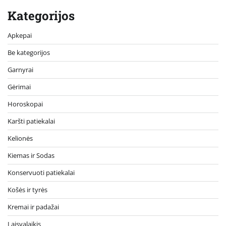
Kategorijos
Apkepai
Be kategorijos
Garnyrai
Gėrimai
Horoskopai
Karšti patiekalai
Kelionės
Kiemas ir Sodas
Konservuoti patiekalai
Košės ir tyrės
Kremai ir padažai
Laisvalaikis