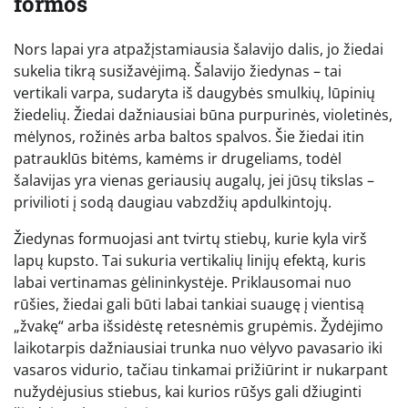
formos
Nors lapai yra atpažįstamiausia šalavijo dalis, jo žiedai
sukelia tikrą susižavėjimą. Šalavijo žiedynas – tai
vertikali varpa, sudaryta iš daugybės smulkių, lūpinių
žiedelių. Žiedai dažniausiai būna purpurinės, violetinės,
mėlynos, rožinės arba baltos spalvos. Šie žiedai itin
patrauklūs bitėms, kamėms ir drugeliams, todėl
šalavijas yra vienas geriausių augalų, jei jūsų tikslas –
privilioti į sodą daugiau vabzdžių apdulkintojų.
Žiedynas formuojasi ant tvirtų stiebų, kurie kyla virš
lapų kupsto. Tai sukuria vertikalių linijų efektą, kuris
labai vertinamas gėlininkystėje. Priklausomai nuo
rūšies, žiedai gali būti labai tankiai suaugę į vientisą
„žvakę“ arba išsidėstę retesnėmis grupėmis. Žydėjimo
laikotarpis dažniausiai trunka nuo vėlyvo pavasario iki
vasaros vidurio, tačiau tinkamai prižiūrint ir nukarpant
nužydėjusius stiebus, kai kurios rūšys gali džiuginti