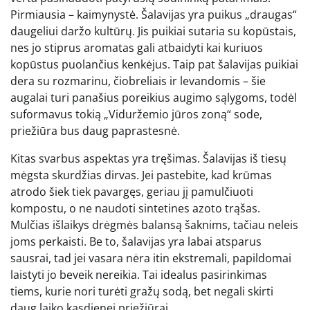
Pirmiausia – kaimynystė. Šalavijas yra puikus „draugas“
daugeliui daržo kultūrų. Jis puikiai sutaria su kopūstais,
nes jo stiprus aromatas gali atbaidyti kai kuriuos
kopūstus puolančius kenkėjus. Taip pat šalavijas puikiai
dera su rozmarinu, čiobreliais ir levandomis – šie
augalai turi panašius poreikius augimo sąlygoms, todėl
suformavus tokią „Viduržemio jūros zoną“ sode,
priežiūra bus daug paprastesnė.
Kitas svarbus aspektas yra tręšimas. Šalavijas iš tiesų
mėgsta skurdžias dirvas. Jei pastebite, kad krūmas
atrodo šiek tiek pavargęs, geriau jį pamulčiuoti
kompostu, o ne naudoti sintetines azoto trąšas.
Mulčias išlaikys drėgmės balansą šaknims, tačiau neleis
joms perkaisti. Be to, šalavijas yra labai atsparus
sausrai, tad jei vasara nėra itin ekstremali, papildomai
laistyti jo beveik nereikia. Tai idealus pasirinkimas
tiems, kurie nori turėti gražų sodą, bet negali skirti
daug laiko kasdienei priežiūrai.