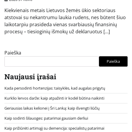
Kiekvienais metais Lietuvos žemės ūkio sektoriaus
atstovai su nekantrumu laukia rudens, nes būtent šiuo
laikotarpiu prasideda vienas svarbiausių finansinių
procesų – tiesioginių išmokų už deklaruotus […]
Paieška
Paieška
Naujausi įrašai
Kada persodinti hortenzijas: taisyklės, kad augalas prigytų
Kurklio lervos darže: kaip atpažinti ir kodėl būtina naikinti
Geriausias laikas kelionei į Šri Lanką: kaip išvengti liūčių
Kaip sodinti šilauoges: patarimai gausiam derliui
Kaip prižiūrėti artimąjį su demencija: specialistų patarimai