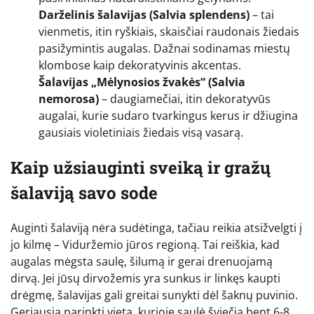
Darželinis šalavijas (Salvia splendens)
– tai
vienmetis, itin ryškiais, skaisčiai raudonais žiedais
pasižymintis augalas. Dažnai sodinamas miestų
klombose kaip dekoratyvinis akcentas.
Šalavijas „Mėlynosios žvakės“ (Salvia
nemorosa)
– daugiamečiai, itin dekoratyvūs
augalai, kurie sudaro tvarkingus kerus ir džiugina
gausiais violetiniais žiedais visą vasarą.
Kaip užsiauginti sveiką ir gražų
šalaviją savo sode
Auginti šalaviją nėra sudėtinga, tačiau reikia atsižvelgti į
jo kilmę – Viduržemio jūros regioną. Tai reiškia, kad
augalas mėgsta saulę, šilumą ir gerai drenuojamą
dirvą. Jei jūsų dirvožemis yra sunkus ir linkęs kaupti
drėgmę, šalavijas gali greitai sunykti dėl šaknų puvinio.
Geriausia parinkti vietą, kurioje saulė šviečia bent 6-8