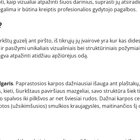
i, kaip vizualiai atpažinti šiuos darinius, suprasti jų atsira
begalima ir būtina kreiptis profesionalios gydytojo pagalbos.
?
štų guzelį ant piršto, iš tikrųjų jų įvairovė yra kur kas dide
r pasižymi unikaliais vizualiniais bei struktūriniais požymiai
engva atpažinti atidžiau apžiūrėjus odą.
lgaris
. Paprastosios karpos dažniausiai išauga ant plaštakų,
s, kieti, šiurkštaus paviršiaus mazgeliai, savo struktūra šiek t
 spalvos iki pilkšvos ar net šviesiai rudos. Dažnai karpos c
otos (užsikimšusios) smulkios kraujagyslės, maitinančios šį