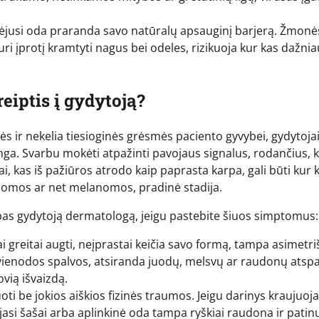
dėjusi oda praranda savo natūralų apsauginį barjerą. Žmonė
turi įprotį kramtyti nagus bei odeles, rizikuoja kur kas dažnia
eiptis į gydytoją?
ės ir nekelia tiesioginės grėsmės paciento gyvybei, gydytoja
jinga. Svarbu mokėti atpažinti pavojaus signalus, rodančius, 
i, kas iš pažiūros atrodo kaip paprasta karpa, gali būti kur 
cinomos ar net melanomos, pradinė stadija.
 pas gydytoją dermatologą, jeigu pastebite šiuos simptomus:
i greitai augti, neįprastai keičia savo formą, tampa asimetri
vienodos spalvos, atsiranda juodų, melsvų ar raudonų atspal
ovią išvaizdą.
ti be jokios aiškios fizinės traumos. Jeigu darinys kraujuoja
ojasi šašai arba aplinkinė oda tampa ryškiai raudona ir patinu