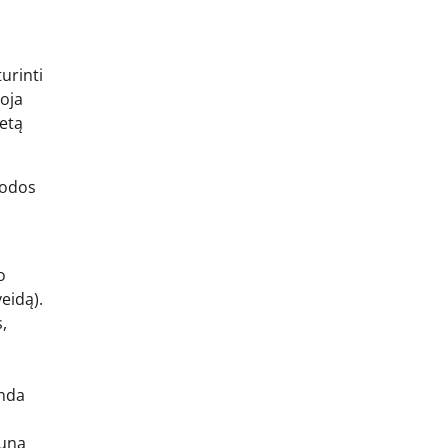
turinti
uoja
ietą
 odos
o
eidą).
s,
anda
auna