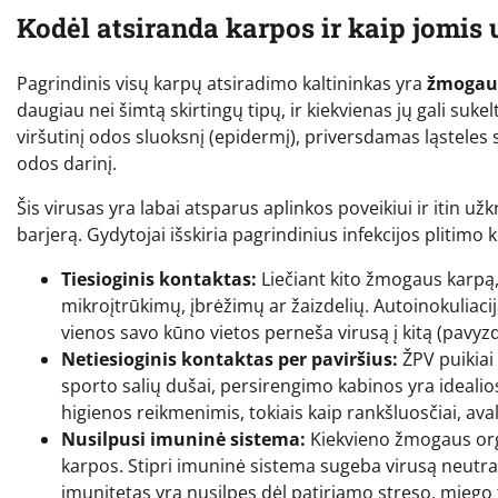
Kodėl atsiranda karpos ir kaip jomis
Pagrindinis visų karpų atsiradimo kaltininkas yra
žmogaus
daugiau nei šimtą skirtingų tipų, ir kiekvienas jų gali suke
viršutinį odos sluoksnį (epidermį), priversdamas ląsteles 
odos darinį.
Šis virusas yra labai atsparus aplinkos poveikiui ir itin u
barjerą. Gydytojai išskiria pagrindinius infekcijos plitimo ke
Tiesioginis kontaktas:
Liečiant kito žmogaus karpą, 
mikroįtrūkimų, įbrėžimų ar žaizdelių. Autoinokuliacij
vienos savo kūno vietos perneša virusą į kitą (pavyz
Netiesioginis kontaktas per paviršius:
ŽPV puikiai 
sporto salių dušai, persirengimo kabinos yra idealios 
higienos reikmenimis, tokiais kaip rankšluosčiai, aval
Nusilpusi imuninė sistema:
Kiekvieno žmogaus org
karpos. Stipri imuninė sistema sugeba virusą neutral
imunitetas yra nusilpęs dėl patiriamo streso, miego