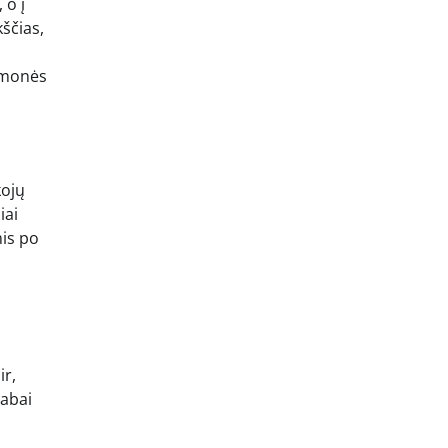
 o į
kščias,
 žmonės
kojų
iai
mis po
ir,
labai