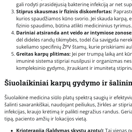
gali rodyti prasidėjusią bakterinę infekciją ar net su
Stiprus skausmas ir fizinis diskomfortas:
Paprasto
kurios spaudžiamos kūno svorio. Jei skauda karpą, esa
fizinio spaudimo, būtina atlikti medicininius tyrimus.
Dariniai atsiranda ant veido ar intymiose zonose
dėl didelės randų tikimybės, todėl čia savigyda ne
sukeliamo specifinių ŽPV štamų, kurie priskiriami au
Greitas karpų plitimas:
Jei per trumpą laiką ant kū
imuninė sistema stipriai nusilpusi ir organizmas nesu
kompleksinio gydymo, įtraukiant ir imunitetą stipri
Šiuolaikiniai karpų gydymo ir šalin
Šiuolaikinė medicina siūlo platų spektrą saugių ir efekty
šalinti savarankiškai, naudojant peiliukus, žirkles ar stipr
infekcijas, kraujo krėtimą ir palikti negražius randus. Ge
tipą, paciento amžių ir lokacijos vietą.
Krioterapija (šaldymas skystu azotu):
Tai vienas p