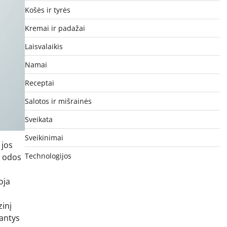
Košės ir tyrės
Kremai ir padažai
Laisvalaikis
Namai
Receptai
Salotos ir mišrainės
Sveikata
Sveikinimai
 jos
Technologijos
e odos
oja
zinį
jantys