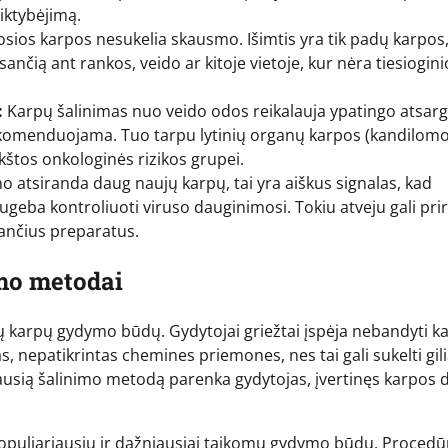
piktybėjimą.
sios karpos nesukelia skausmo. Išimtis yra tik padų karpos
nčią ant rankos, veido ar kitoje vietoje, kur nėra tiesiogini
:
Karpų šalinimas nuo veido odos reikalauja ypatingo atsa
rekomenduojama. Tuo tarpu lytinių organų karpos (kandilomo
kštos onkologinės rizikos grupei.
no atsiranda daug naujų karpų, tai yra aiškus signalas, kad
geba kontroliuoti viruso dauginimosi. Tokiu atveju gali prir
nančius preparatus.
imo metodai
vių karpų gydymo būdų. Gydytojai griežtai įspėja nebandyti k
ias, nepatikrintas chemines priemones, nes tai gali sukelti gil
riausią šalinimo metodą parenka gydytojas, įvertinęs karpos d
opuliariausių ir dažniausiai taikomų gydymo būdų. Procedū