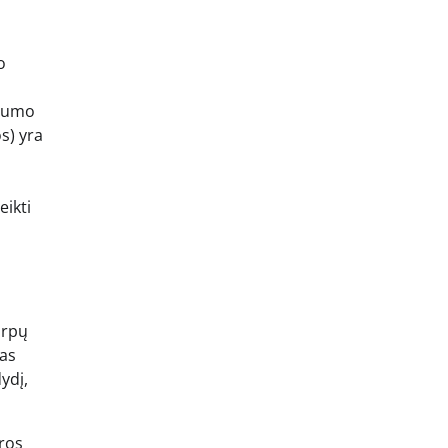
,
o
rgumo
s) yra
eikti
arpų
ias
ydį,
ros