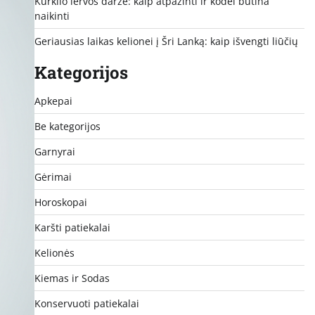
Kurklio lervos darže: kaip atpažinti ir kodėl būtina
naikinti
Geriausias laikas kelionei į Šri Lanką: kaip išvengti liūčių
Kategorijos
Apkepai
Be kategorijos
Garnyrai
Gėrimai
Horoskopai
Karšti patiekalai
Kelionės
Kiemas ir Sodas
Konservuoti patiekalai