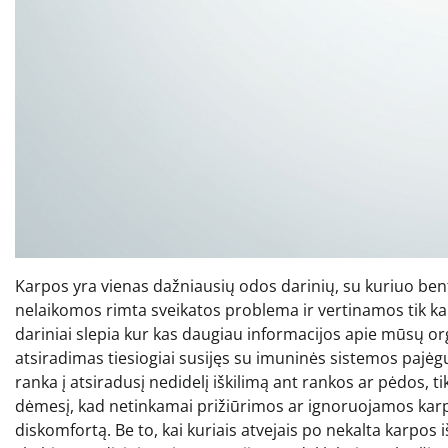
Karpos yra vienas dažniausių odos darinių, su kuriuo ben
nelaikomos rimta sveikatos problema ir vertinamos tik kai
dariniai slepia kur kas daugiau informacijos apie mūsų org
atsiradimas tiesiogiai susijęs su imuninės sistemos pajėg
ranka į atsiradusį nedidelį iškilimą ant rankos ar pėdos, tik
dėmesį, kad netinkamai prižiūrimos ar ignoruojamos karpos ga
diskomfortą. Be to, kai kuriais atvejais po nekalta karpos i