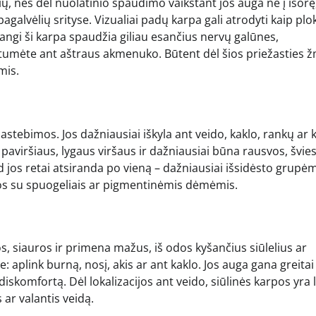
ų, nes dėl nuolatinio spaudimo vaikštant jos auga ne į išorę,
agalvėlių srityse. Vizualiai padų karpa gali atrodyti kaip plo
angi ši karpa spaudžia giliau esančius nervų galūnes,
liptumėte ant aštraus akmenuko. Būtent dėl šios priežasties
mis.
stebimos. Jos dažniausiai iškyla ant veido, kaklo, rankų ar 
 paviršiaus, lygaus viršaus ir dažniausiai būna rausvos, švies
ad jos retai atsiranda po vieną – dažniausiai išsidėsto grupė
mos su spuogeliais ar pigmentinėmis dėmėmis.
os, siauros ir primena mažus, iš odos kyšančius siūlelius ar
: aplink burną, nosį, akis ar ant kaklo. Jos auga gana greitai 
iskomfortą. Dėl lokalizacijos ant veido, siūlinės karpos yra 
s ar valantis veidą.