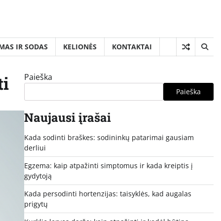
MAS IR SODAS
KELIONĖS
KONTAKTAI
Paieška
ti
Paieška
Naujausi įrašai
Kada sodinti braškes: sodininkų patarimai gausiam
derliui
Egzema: kaip atpažinti simptomus ir kada kreiptis į
gydytoją
Kada persodinti hortenzijas: taisyklės, kad augalas
prigytų