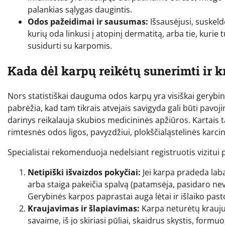
palankias sąlygas daugintis.
Odos pažeidimai ir sausumas:
Išsausėjusi, suskel
kurių oda linkusi į atopinį dermatitą, arba tie, kurie 
susidurti su karpomis.
Kada dėl karpų reikėtų sunerimti ir kr
Nors statistiškai dauguma odos karpų yra visiškai gerybin
pabrėžia, kad tam tikrais atvejais savigyda gali būti pavo
darinys reikalauja skubios medicininės apžiūros. Kartais ta
rimtesnės odos ligos, pavyzdžiui, plokščialąstelinės kar
Specialistai rekomenduoja nedelsiant registruotis vizitui
Netipiški išvaizdos pokyčiai:
Jei karpa pradeda laba
arba staiga pakeičia spalvą (patamsėja, pasidaro ne
Gerybinės karpos paprastai auga lėtai ir išlaiko past
Kraujavimas ir šlapiavimas:
Karpa neturėtų kraujuo
savaime, iš jo skiriasi pūliai, skaidrus skystis, formu