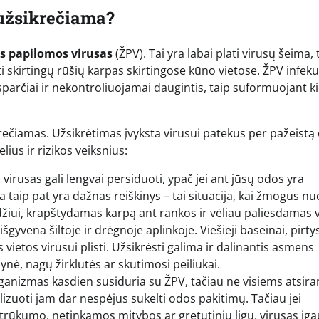
 užsikrečiama?
 papilomos virusas
(ŽPV). Tai yra labai plati virusų šeima, 
lti skirtingų rūšių karpas skirtingose kūno vietose. ŽPV infek
sparčiai ir nekontroliuojamai daugintis, taip suformuojant k
žkrečiamas. Užsikrėtimas įvyksta virusui patekus per pažeistą
lius ir rizikos veiksnius:
virusas gali lengvai persiduoti, ypač jei ant jūsų odos yra
a taip pat yra dažnas reiškinys – tai situacija, kai žmogus nu
džiui, krapštydamas karpą ant rankos ir vėliau paliesdamas v
išgyvena šiltoje ir drėgnoje aplinkoje. Viešieji baseinai, pirty
vietos virusui plisti. Užsikrėsti galima ir dalinantis asmens
ynė, nagų žirklutės ar skutimosi peiliukai.
anizmas kasdien susiduria su ŽPV, tačiau ne visiems atsir
izuoti jam dar nespėjus sukelti odos pakitimų. Tačiau jei
 trūkumo, netinkamos mitybos ar gretutinių ligų, virusas įg