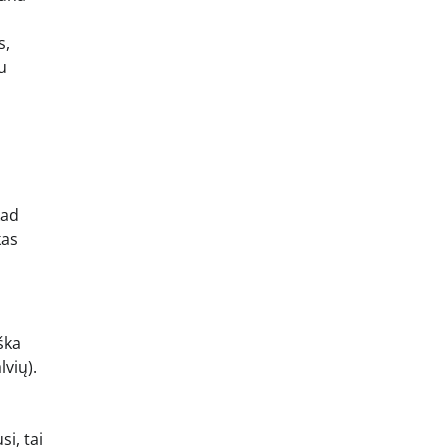
s,
u
i
kad
kas
ška
vių).
si, tai