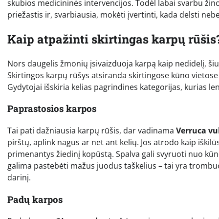
skubios medicininės intervencijos. Todėl labai svarbu žinot
priežastis ir, svarbiausia, mokėti įvertinti, kada delsti ne
Kaip atpažinti skirtingas karpų rūšis
Nors daugelis žmonių įsivaizduoja karpą kaip nedidelį, šiurk
Skirtingos karpų rūšys atsiranda skirtingose kūno vietose i
Gydytojai išskiria kelias pagrindines kategorijas, kurias l
Paprastosios karpos
Tai pati dažniausia karpų rūšis, dar vadinama
Verruca vu
pirštų, aplink nagus ar net ant kelių. Jos atrodo kaip iškilū
primenantys žiedinį kopūstą. Spalva gali svyruoti nuo kūno
galima pastebėti mažus juodus taškelius – tai yra trombu
darinį.
Padų karpos