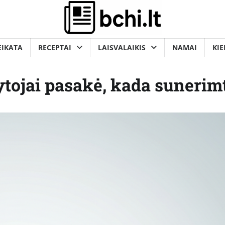
EIKATA
RECEPTAI
LAISVALAIKIS
NAMAI
KIE
ytojai pasakė, kada sunerim