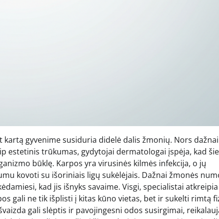
t kartą gyvenime susiduria didelė dalis žmonių. Nors dažnai
p estetinis trūkumas, gydytojai dermatologai įspėja, kad ši
anizmo būklę. Karpos yra virusinės kilmės infekcija, o jų
umu kovoti su išoriniais ligų sukėlėjais. Dažnai žmonės num
ėdamiesi, kad jis išnyks savaime. Visgi, specialistai atkreipia
li ne tik išplisti į kitas kūno vietas, bet ir sukelti rimtą fi
švaizda gali slėptis ir pavojingesni odos susirgimai, reikalau