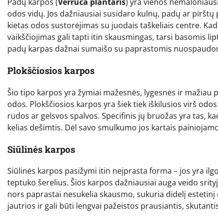
Padų karpos (
Verruca plantaris
) yra vienos nemaloniausi
odos vidų. Jos dažniausiai susidaro kulnų, padų ar pirštų p
kietas odos sustorėjimas su juodais taškeliais centre. Kad
vaikščiojimas gali tapti itin skausmingas, tarsi basomis 
padų karpas dažnai sumaišo su paprastomis nuospaudo
Plokščiosios karpos
Šio tipo karpos yra žymiai mažesnės, lygesnės ir mažiau pa
odos. Plokščiosios karpos yra šiek tiek iškilusios virš odos
rudos ar gelsvos spalvos. Specifinis jų bruožas yra tas, k
kelias dešimtis. Dėl savo smulkumo jos kartais painioja
Siūlinės karpos
Siūlinės karpos pasižymi itin neįprasta forma – jos yra ilg
teptuko šerelius. Šios karpos dažniausiai auga veido srityje
nors paprastai nesukelia skausmo, sukuria didelį estetinį d
jautrios ir gali būti lengvai pažeistos prausiantis, skutanti