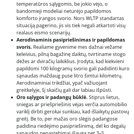
temperatūros sąlygomis, be jokio vėjo, o
bandomieji modeliai neturėjo papildomos
komforto įrangos svorio. Nors WLTP standartas
situaciją pagerino, jis vis tiek negali atkartoti visų
realaus eismo scenarijų.
Aerodinaminis pasipriešinimas ir papildomas
svoris.
Realiame gyvenime mes dažnai vežame
keleivius, pilną bagažinę daiktų, tvirtiname stogo
dėžes ar dviračių laikiklius. Įrodyta, kad kiekvieni
papildomi 100 kilogramų svorio gali padidinti kuro
sąnaudas maždaug puse litro šimtui kilometrų.
Aerodinaminiai trikdžiai, ypač važiuojant
greitkelyje, šį skaičių gali dar labiau išpūsti.
Oro sąlygos ir padangų būklė.
Stiprus lietus,
sniegas ar priešpriešinis vėjas verčia automobilio
variklį dirbti gerokai sunkiau, kad išlaikytų pastovų
greitį. Be to, per mažas oro slėgis padangose
padidina riedėjimo pasipriešinimą, dėl ko degalų
sąnaudos nepastebimai išauga net 3–5