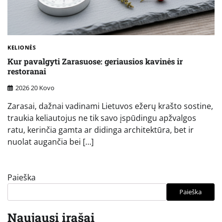
KELIONĖS
Kur pavalgyti Zarasuose: geriausios kavinės ir
restoranai
2026 20 Kovo
Zarasai, dažnai vadinami Lietuvos ežerų krašto sostine,
traukia keliautojus ne tik savo įspūdingu apžvalgos
ratu, kerinčia gamta ar didinga architektūra, bet ir
nuolat augančia bei […]
Paieška
Paieška
Naujausi įrašai