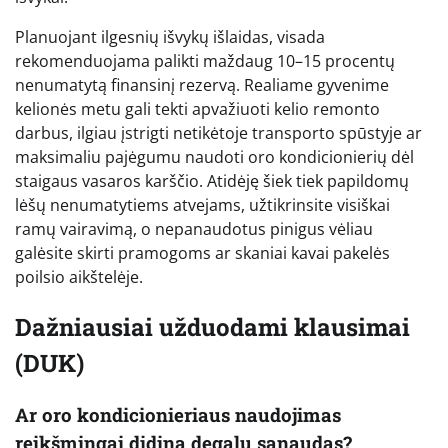
Planuojant ilgesnių išvykų išlaidas, visada
rekomenduojama palikti maždaug 10–15 procentų
nenumatytą finansinį rezervą. Realiame gyvenime
kelionės metu gali tekti apvažiuoti kelio remonto
darbus, ilgiau įstrigti netikėtoje transporto spūstyje ar
maksimaliu pajėgumu naudoti oro kondicionierių dėl
staigaus vasaros karščio. Atidėję šiek tiek papildomų
lėšų nenumatytiems atvejams, užtikrinsite visiškai
ramų vairavimą, o nepanaudotus pinigus vėliau
galėsite skirti pramogoms ar skaniai kavai pakelės
poilsio aikštelėje.
Dažniausiai užduodami klausimai
(DUK)
Ar oro kondicionieriaus naudojimas
reikšmingai didina degalų sąnaudas?