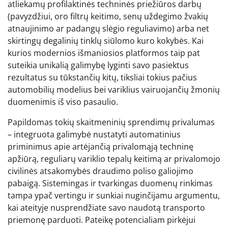
atliekamų profilaktinės techninės priežiūros darbų
(pavyzdžiui, oro filtrų keitimo, senų uždegimo žvakių
atnaujinimo ar padangų slėgio reguliavimo) arba net
skirtingų degalinių tinklų siūlomo kuro kokybės. Kai
kurios modernios išmaniosios platformos taip pat
suteikia unikalią galimybę lyginti savo pasiektus
rezultatus su tūkstančių kitų, tiksliai tokius pačius
automobilių modelius bei variklius vairuojančių žmonių
duomenimis iš viso pasaulio.
Papildomas tokių skaitmeninių sprendimų privalumas
– integruota galimybė nustatyti automatinius
priminimus apie artėjančią privalomąją techninę
apžiūrą, reguliarų variklio tepalų keitimą ar privalomojo
civilinės atsakomybės draudimo poliso galiojimo
pabaigą. Sistemingas ir tvarkingas duomenų rinkimas
tampa ypač vertingu ir sunkiai nuginčijamu argumentu,
kai ateityje nusprendžiate savo naudotą transporto
priemonę parduoti. Pateikę potencialiam pirkėjui