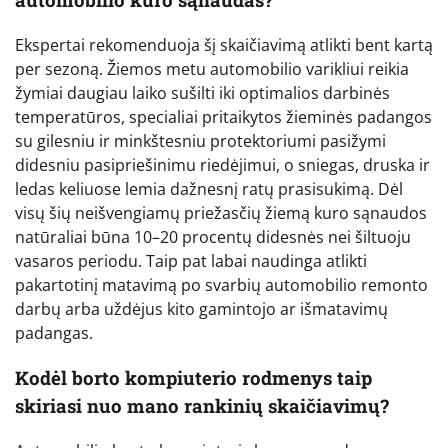
Ekspertai rekomenduoja šį skaičiavimą atlikti bent kartą
per sezoną. Žiemos metu automobilio varikliui reikia
žymiai daugiau laiko sušilti iki optimalios darbinės
temperatūros, specialiai pritaikytos žieminės padangos
su gilesniu ir minkštesniu protektoriumi pasižymi
didesniu pasipriešinimu riedėjimui, o sniegas, druska ir
ledas keliuose lemia dažnesnį ratų prasisukimą. Dėl
visų šių neišvengiamų priežasčių žiemą kuro sąnaudos
natūraliai būna 10–20 procentų didesnės nei šiltuoju
vasaros periodu. Taip pat labai naudinga atlikti
pakartotinį matavimą po svarbių automobilio remonto
darbų arba uždėjus kito gamintojo ar išmatavimų
padangas.
Kodėl borto kompiuterio rodmenys taip
skiriasi nuo mano rankinių skaičiavimų?