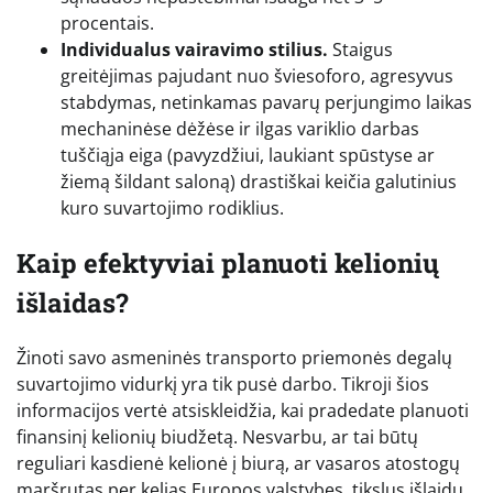
procentais.
Individualus vairavimo stilius.
Staigus
greitėjimas pajudant nuo šviesoforo, agresyvus
stabdymas, netinkamas pavarų perjungimo laikas
mechaninėse dėžėse ir ilgas variklio darbas
tuščiąja eiga (pavyzdžiui, laukiant spūstyse ar
žiemą šildant saloną) drastiškai keičia galutinius
kuro suvartojimo rodiklius.
Kaip efektyviai planuoti kelionių
išlaidas?
Žinoti savo asmeninės transporto priemonės degalų
suvartojimo vidurkį yra tik pusė darbo. Tikroji šios
informacijos vertė atsiskleidžia, kai pradedate planuoti
finansinį kelionių biudžetą. Nesvarbu, ar tai būtų
reguliari kasdienė kelionė į biurą, ar vasaros atostogų
maršrutas per kelias Europos valstybes, tikslus išlaidų