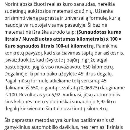
Norint apskaičiuoti realias kuro sąnaudas, nereikia
sudėtingų aukštosios matematikos žinių. Užtenka
prisiminti vieną paprastą ir universalią formulę, kurią
naudoja vairuotojai visame pasaulyje. Ši bazinė
matematinė išraiška atrodo taip:
(Sunaudotas kuras
litrais / Nuvažiuotas atstumas kilometrais) x 100 =
Kuro sąnaudos litrais 100-ui kilometrų
. Paimkime
konkretų pavyzdį, kad skaičiavimas taptų dar aiškesnis.
Įsivaizduokite, kad išvykote į pajūrį ir grįžę atgal
pastebėjote, jog iš viso nuvažiavote 650 kilometrų.
Degalinėje iki pilno bako užpylėte 45 litrus degalų.
Pagal mūsų formulę atliekame tokį veiksmą: 45
daliname iš 650, o gautą rezultatą (0,06923) dauginame
iš 100. Rezultatas yra 6,92. Vadinasi, jūsų automobilis
šios kelionės metu vidutiniškai sunaudojo 6,92 litro
degalų kiekvienam šimtui nuvažiuotų kilometrų.
Šis paprastas metodas yra kur kas patikimesnis už
gamyklinius automobilio daviklius, nes remiasi fiziniais