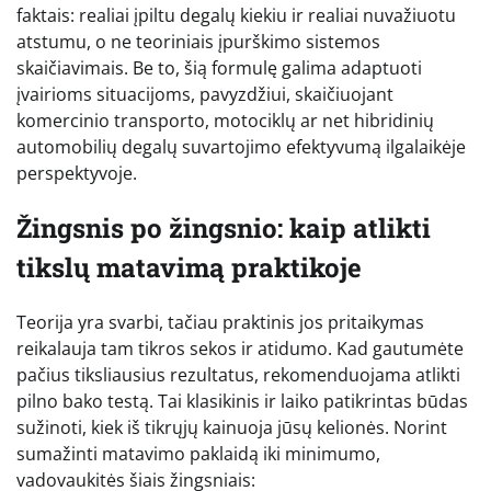
faktais: realiai įpiltu degalų kiekiu ir realiai nuvažiuotu
atstumu, o ne teoriniais įpurškimo sistemos
skaičiavimais. Be to, šią formulę galima adaptuoti
įvairioms situacijoms, pavyzdžiui, skaičiuojant
komercinio transporto, motociklų ar net hibridinių
automobilių degalų suvartojimo efektyvumą ilgalaikėje
perspektyvoje.
Žingsnis po žingsnio: kaip atlikti
tikslų matavimą praktikoje
Teorija yra svarbi, tačiau praktinis jos pritaikymas
reikalauja tam tikros sekos ir atidumo. Kad gautumėte
pačius tiksliausius rezultatus, rekomenduojama atlikti
pilno bako testą. Tai klasikinis ir laiko patikrintas būdas
sužinoti, kiek iš tikrųjų kainuoja jūsų kelionės. Norint
sumažinti matavimo paklaidą iki minimumo,
vadovaukitės šiais žingsniais: