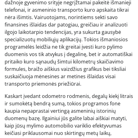
dažnoje gyvenimo srityje negrįžtamai pakeitė išmanieji
telefonai, ir asmeninio transporto kuro apskaita tikrai
nėra išimtis. Vairuotojams, norintiems sekti savo
finansines išlaidas dar patogiau, greičiau ir analizuoti
ilgojo laikotarpio tendencijas, yra sukurta gausybė
specializuotų mobiliųjų aplikacijų. Tokios išmaniosios
programėlės leidžia ne tik greitai įvesti kuro pylimo
duomenis vos tik atvykus į degalinę, bet ir automatiškai
pritaiko kuro sąnaudų šimtui kilometrų skaičiavimo
formules, braižo aiškius vaizdžius grafikus bei tiksliai
suskaičiuoja mėnesines ar metines išlaidas visai
transporto priemonės priežiūrai.
Kaskart įvedant odometro rodmenis, degalų kiekį litrais
ir sumokėtą bendrą sumą, tokios programos fone
kaupia nepaprastai vertingą asmeninių istorinių
duomenų bazę. Ilgainiui jūs galite labai aiškiai matyti,
kaip jūsų mylimo automobilio variklio efektyvumas
keičiasi priklausomai nuo skirtingų metų laikų,