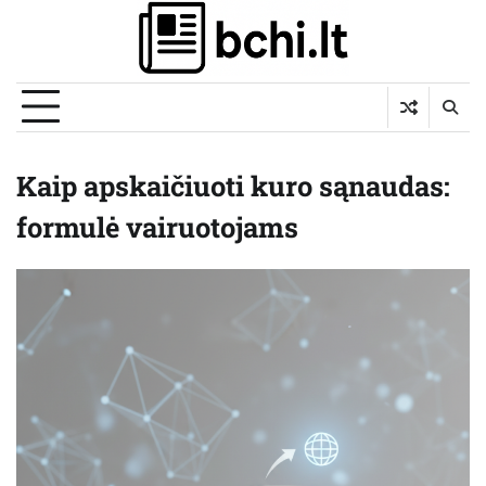
Skip
to
content
Kaip apskaičiuoti kuro sąnaudas:
formulė vairuotojams