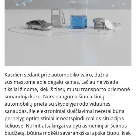
Kasdien sėdant prie automobilio vairo, dažnai
susimąstome apie degalų kainas, tačiau ne visada
tiksliai žinome, kiek iš tiesų mūsų transporto priemonė
sunaudoja kuro. Nors dauguma šiuolaikinių
automobilių prietaisų skydelyje rodo vidutines
sąnaudas, šie elektroniniai skaičiavimai neretai būna
pernelyg optimistiniai ir neatspindi realios situacijos
keliuose. Norint atsakingai valdyti asmeninį ar šeimos
biudžetą, būtina mokėti savarankiškai apskaičiuoti, kiek