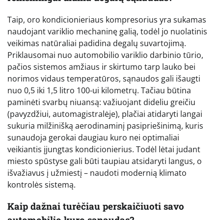
Taip, oro kondicionieriaus kompresorius yra sukamas
naudojant variklio mechaninę galią, todėl jo nuolatinis
veikimas natūraliai padidina degalų suvartojimą.
Priklausomai nuo automobilio variklio darbinio tūrio,
pačios sistemos amžiaus ir skirtumo tarp lauko bei
norimos vidaus temperatūros, sąnaudos gali išaugti
nuo 0,5 iki 1,5 litro 100-ui kilometrų. Tačiau būtina
paminėti svarbų niuansą: važiuojant dideliu greičiu
(pavyzdžiui, automagistralėje), plačiai atidaryti langai
sukuria milžinišką aerodinaminį pasipriešinimą, kuris
sunaudoja gerokai daugiau kuro nei optimaliai
veikiantis įjungtas kondicionierius. Todėl lėtai judant
miesto spūstyse gali būti taupiau atsidaryti langus, o
išvažiavus į užmiestį – naudoti modernią klimato
kontrolės sistemą.
Kaip dažnai turėčiau perskaičiuoti savo
automobilio kuro sąnaudas?