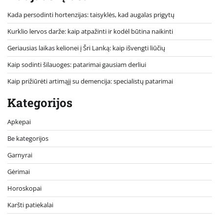
Kada persodinti hortenzijas: taisyklės, kad augalas prigytų
Kurklio lervos darže: kaip atpažinti ir kodėl būtina naikinti
Geriausias laikas kelionei į Šri Lanką: kaip išvengti liūčių
Kaip sodinti šilauoges: patarimai gausiam derliui
Kaip prižiūrėti artimąjį su demencija: specialistų patarimai
Kategorijos
Apkepai
Be kategorijos
Garnyrai
Gėrimai
Horoskopai
Karšti patiekalai