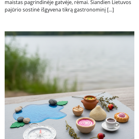
maistas pagrindinėje gatvėje, rėmai. Šiandien Lietuvos
pajūrio sostinė išgyvena tikrą gastronominį […]