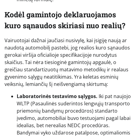
Kodėl gamintojo deklaruojamos
kuro sąnaudos skiriasi nuo realių?
Vairuotojai dažnai jaučiasi nusivylę, kai įsigiję naują ar
naudotą automobilį pastebi, jog realios kuro sąnaudos
gerokai viršija oficialioje specifikacijoje nurodytus
skaičius. Tai nėra tiesioginė gamintojų apgaulė, o
greičiau standartizuotų matavimo metodikų ir realaus
gyvenimo sąlygų neatitikimas. Yra keletas esminių
veiksnių, lemiančių šį neišvengiamą skirtumą:
Laboratorinės testavimo sąlygos.
Iki pat naujojo
WLTP (Pasaulinės suderintos lengvųjų transporto
priemonių bandymų procedūros) standarto
įvedimo, automobiliai buvo testuojami pagal labai
idealias, bet nerealias NEDC procedūras.
Bandymai vyko uždarose patalpose, optimaliomis