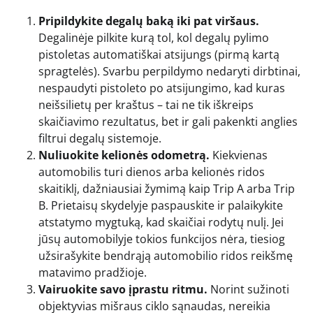
Pripildykite degalų baką iki pat viršaus.
Degalinėje pilkite kurą tol, kol degalų pylimo
pistoletas automatiškai atsijungs (pirmą kartą
spragtelės). Svarbu perpildymo nedaryti dirbtinai,
nespaudyti pistoleto po atsijungimo, kad kuras
neišsilietų per kraštus – tai ne tik iškreips
skaičiavimo rezultatus, bet ir gali pakenkti anglies
filtrui degalų sistemoje.
Nuliuokite kelionės odometrą.
Kiekvienas
automobilis turi dienos arba kelionės ridos
skaitiklį, dažniausiai žymimą kaip Trip A arba Trip
B. Prietaisų skydelyje paspauskite ir palaikykite
atstatymo mygtuką, kad skaičiai rodytų nulį. Jei
jūsų automobilyje tokios funkcijos nėra, tiesiog
užsirašykite bendrąją automobilio ridos reikšmę
matavimo pradžioje.
Vairuokite savo įprastu ritmu.
Norint sužinoti
objektyvias mišraus ciklo sąnaudas, nereikia