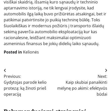
visiškai skaidrią, išsamią kuro sąnaudų ir techninio
aptarnavimo istoriją, ne tik lengvai įrodysite, kad
automobilis ilgą laiką buvo prižiūrėtas atsakingai, bet ir
patikimai patvirtinsite jo puikią techninę būklę. Toks
šiuolaikiškas ir modernus požiūris į transporto išlaidų
sekimą paverčia automobilio eksploataciją kur kas
racionalesne, leidžiant maksimaliai optimizuoti
asmeninius finansus be jokių didelių laiko sąnaudų.
Posted in
Kelionės
Navigacija
Previous:
Next:
tarp
Gydytojas parodė kelio
Kaip skubiai panaikinti
įrašų
protezą: ką žinoti prieš
mėlynę po akimi: efektyvūs
operaciją
būdai