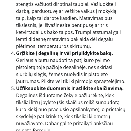
stengtis važiuoti dirbtinai taupiai. Važiuokite į
darbą, parduotuvę ar vežkite vaikus į mokyklą
taip, kaip tai darote kasdien. Matavimas bus
tikslesnis, jei išvažinėsite bent pusę ar tris
ketvirtadalius bako talpos. Trumpi atstumai gali
lemti didesnę matavimo paklaidą dėl degalų
plėtimosi temperatūros skirtumų.
Grįžkite į degalinę ir vėl pripildykite baką.
Geriausia būtų naudoti tą patį kuro pylimo
pistoletą toje pačioje degalinėje, nes skiriasi
siurblių slėgis, žemės nuolydis ir pistoleto
jautrumas. Pilkite vėl tik iki pirmojo spragtelėjimo.
Užfiksuokite duomenis ir atlikite skaičiavimą.
Degalinės išduotame čekyje pažiūrėkite, kiek
tiksliai litrų įpylėte (šis skaičius reikš sunaudotą
kuro kiekį nuo praėjusio apsilankymo), o prietaisų
skydelyje patikrinkite, kiek tiksliai kilometrų
nuvažiavote. Dabar galite pritaikyti anksčiau
minėtą formulę.