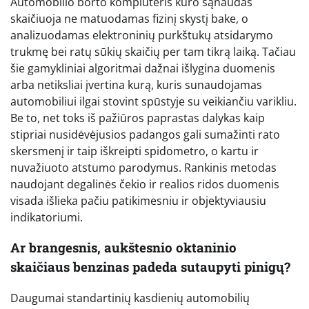
Automobilio borto kompiuteris kuro sąnaudas
skaičiuoja ne matuodamas fizinį skystį bake, o
analizuodamas elektroninių purkštukų atsidarymo
trukmę bei ratų sūkių skaičių per tam tikrą laiką. Tačiau
šie gamykliniai algoritmai dažnai išlygina duomenis
arba netiksliai įvertina kurą, kuris sunaudojamas
automobiliui ilgai stovint spūstyje su veikiančiu varikliu.
Be to, net toks iš pažiūros paprastas dalykas kaip
stipriai nusidėvėjusios padangos gali sumažinti rato
skersmenį ir taip iškreipti spidometro, o kartu ir
nuvažiuoto atstumo parodymus. Rankinis metodas
naudojant degalinės čekio ir realios ridos duomenis
visada išlieka pačiu patikimesniu ir objektyviausiu
indikatoriumi.
Ar brangesnis, aukštesnio oktaninio
skaičiaus benzinas padeda sutaupyti pinigų?
Daugumai standartinių kasdienių automobilių