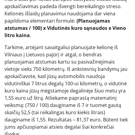
apskaičiavimas padeda išvengti bereikalingo streso.
Kelionės išlaidų planavimui naudojama dar viena
papildoma elementari formulė:
(Planuojamas
atstumas / 100) x Vidutinės kuro sąnaudos x Vieno
litro kaina
.
Tarkime, artėjant savaitgaliui planuojate kelionę iš
Vilniaus į Lietuvos pajūrį ir atgal, o bendras
planuojamas atstumas kartu su pasivažinėjimais
vietoje sieks 750 kilometrų. Iš ankstesnių bandymų jau
apskaičiavote, kad jūsų automobilis naudoja
vidutiniškai 7 litrus degalų 100-ui kilometrų, o vidutinė
kuro kaina jūsų mėgstamoje degalinėje šiuo metu yra
1,55 euro už litrą. Atliekame paprastą matematinį
veiksmą: (750 / 100) dauginame iš 7 ir tuomet gautą
skaičių 52,5 (tai reikalingas kuro kiekis litrais)
dauginame iš 1,55. Rezultatas – 81,37 euro. Būtent tiek
jums apčiuopiamai atsieis degalai šiai konkrečiai
išvykai.