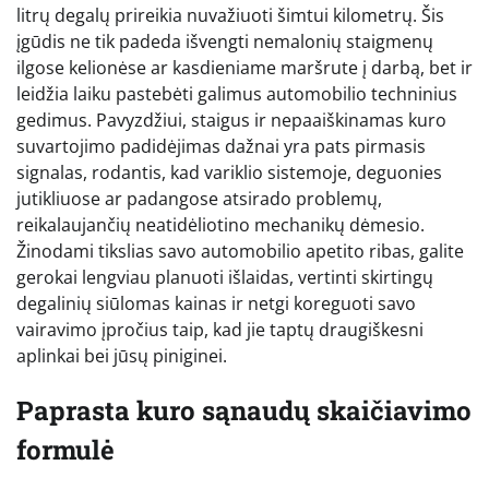
litrų degalų prireikia nuvažiuoti šimtui kilometrų. Šis
įgūdis ne tik padeda išvengti nemalonių staigmenų
ilgose kelionėse ar kasdieniame maršrute į darbą, bet ir
leidžia laiku pastebėti galimus automobilio techninius
gedimus. Pavyzdžiui, staigus ir nepaaiškinamas kuro
suvartojimo padidėjimas dažnai yra pats pirmasis
signalas, rodantis, kad variklio sistemoje, deguonies
jutikliuose ar padangose atsirado problemų,
reikalaujančių neatidėliotino mechanikų dėmesio.
Žinodami tikslias savo automobilio apetito ribas, galite
gerokai lengviau planuoti išlaidas, vertinti skirtingų
degalinių siūlomas kainas ir netgi koreguoti savo
vairavimo įpročius taip, kad jie taptų draugiškesni
aplinkai bei jūsų piniginei.
Paprasta kuro sąnaudų skaičiavimo
formulė