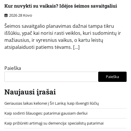
Kur nuvykti su vaikais? Idėjos šeimos savaitgaliui
2026 28 Kovo
Šeimos savaitgalio planavimas dažnai tampa tikru
iššūkiu, ypač kai norisi rasti veiklos, kuri sudomintų ir
mažiausius, ir vyresnius vaikus, o kartu leistų
atsipalaiduoti patiems tėvams. […]
Paieška
Paieška
Naujausi įrašai
Geriausias laikas kelionei į Šri Lanką: kaip išvengti liūčių
Kaip sodinti šilauoges: patarimai gausiam derliui
Kaip prižiūrėti artimąjį su demencija: specialistų patarimai