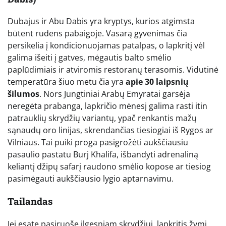
Dubajus ir Abu Dabis yra kryptys, kurios atgimsta
būtent rudens pabaigoje. Vasarą gyvenimas čia
persikelia į kondicionuojamas patalpas, o lapkritį vėl
galima išeiti į gatves, mėgautis balto smėlio
paplūdimiais ir atviromis restoranų terasomis. Vidutinė
temperatūra šiuo metu čia yra
apie 30 laipsnių
šilumos
. Nors Jungtiniai Arabų Emyratai garsėja
neregėta prabanga, lapkričio mėnesį galima rasti itin
patrauklių skrydžių variantų, ypač renkantis mažų
sąnaudų oro linijas, skrendančias tiesiogiai iš Rygos ar
Vilniaus. Tai puiki proga pasigrožėti aukščiausiu
pasaulio pastatu Burj Khalifa, išbandyti adrenaliną
keliantį džipų safarį raudono smėlio kopose ar tiesiog
pasimėgauti aukščiausio lygio aptarnavimu.
Tailandas
Jei esate pasiruošę ilgesniam skrydžiui, lapkritis žymi