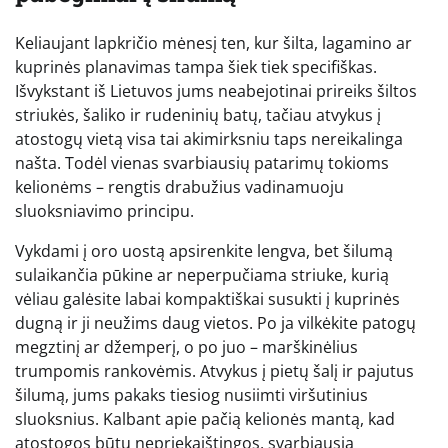
Keliaujant lapkričio mėnesį ten, kur šilta, lagamino ar
kuprinės planavimas tampa šiek tiek specifiškas.
Išvykstant iš Lietuvos jums neabejotinai prireiks šiltos
striukės, šaliko ir rudeninių batų, tačiau atvykus į
atostogų vietą visa tai akimirksniu taps nereikalinga
našta. Todėl vienas svarbiausių patarimų tokioms
kelionėms – rengtis drabužius vadinamuoju
sluoksniavimo principu.
Vykdami į oro uostą apsirenkite lengva, bet šilumą
sulaikančia pūkine ar neperpučiama striuke, kurią
vėliau galėsite labai kompaktiškai susukti į kuprinės
dugną ir ji neužims daug vietos. Po ja vilkėkite patogų
megztinį ar džemperį, o po juo – marškinėlius
trumpomis rankovėmis. Atvykus į pietų šalį ir pajutus
šilumą, jums pakaks tiesiog nusiimti viršutinius
sluoksnius. Kalbant apie pačią kelionės mantą, kad
atostogos būtų nepriekaištingos, svarbiausia