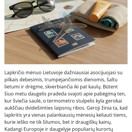
Lapkričio mėnuo Lietuvoje dažniausiai asocijuojasi su
pilkais debesimis, trumpėjančiomis dienomis, šaltu
lietumi ir drėgme, skverbiančia iki pat kaulų. Būtent
šiuo metu daugelis pradeda svajoti apie pabėgimą ten,
kur šviečia saulė, o termometro stulpelis kyla gerokai
aukščiau dvidešimties laipsnių ribos. Geroji žinia ta, kad
lapkritis yra vienas palankiausių mėnesių keliauti tiems,
kurie ieško ne tik šilumos, bet ir draugiškų kainų.
Kadangi Europoje ir daugelyje populiarių kurortų