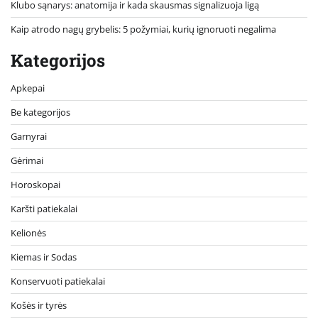
Klubo sąnarys: anatomija ir kada skausmas signalizuoja ligą
Kaip atrodo nagų grybelis: 5 požymiai, kurių ignoruoti negalima
Kategorijos
Apkepai
Be kategorijos
Garnyrai
Gėrimai
Horoskopai
Karšti patiekalai
Kelionės
Kiemas ir Sodas
Konservuoti patiekalai
Košės ir tyrės