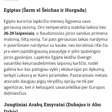
Egiptas (Šarm el Šeichas ir Hurgada)
Egipto kurortai lapkričio mėnesį išgyvena savo
geriausią sezoną. Oro temperatūra stabiliai laikosi ties
26-29 laipsniais
, o Raudonosios jūros vanduo primena
malonią, šiltą vonią. Tai pats geriausias laikas nardymui
ir paviršiniam nardymui su kauke, nes koraliniai rifai čia
yra vieni įspūdingiausių pasaulyje ir pilni spalvingos
jūros gyvūnijos. Lapkritis Egipte leidžia išvengti
vasariško keturiasdešimties laipsnių karščio, todėl
galima kur kas patogiau vykti į ekskursijas po dykumą,
lankyti Luksorą ar Kairo piramides. Pastaraisiais metais
atsirado daugiau pigių skrydžių opcijų ne tik per
agentūras, bet ir keliaujant savarankiškai per Europos
didmiesčius.
Jungtiniai Arabų Emyratai (Dubajus ir Abu
Dabis)