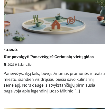
KELIONĖS
Kur pavalgyti Panevėžyje? Geriausių vietų gidas
2026 9 Balandžio
Panevėžys, ilgą laiką buvęs žinomas pramonės ir teatrų
miestu, šiandien vis drąsiau piešia savo kulinarinį
žemėlapį. Nors daugelis atvykstančiųjų pirmiausia
pagalvoja apie legendinį Juozo Miltinio […]