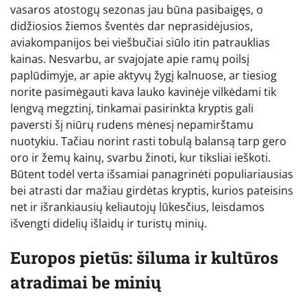
vasaros atostogų sezonas jau būna pasibaigęs, o
didžiosios žiemos šventės dar neprasidėjusios,
aviakompanijos bei viešbučiai siūlo itin patrauklias
kainas. Nesvarbu, ar svajojate apie ramų poilsį
paplūdimyje, ar apie aktyvų žygį kalnuose, ar tiesiog
norite pasimėgauti kava lauko kavinėje vilkėdami tik
lengvą megztinį, tinkamai pasirinkta kryptis gali
paversti šį niūrų rudens mėnesį nepamirštamu
nuotykiu. Tačiau norint rasti tobulą balansą tarp gero
oro ir žemų kainų, svarbu žinoti, kur tiksliai ieškoti.
Būtent todėl verta išsamiai panagrinėti populiariausias
bei atrasti dar mažiau girdėtas kryptis, kurios pateisins
net ir išrankiausių keliautojų lūkesčius, leisdamos
išvengti didelių išlaidų ir turistų minių.
Europos pietūs: šiluma ir kultūros
atradimai be minių