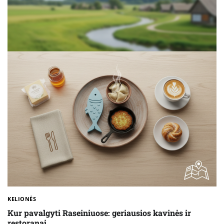
KELIONĖS
Kur pavalgyti Raseiniuose: geriausios kavinės ir
restoranai