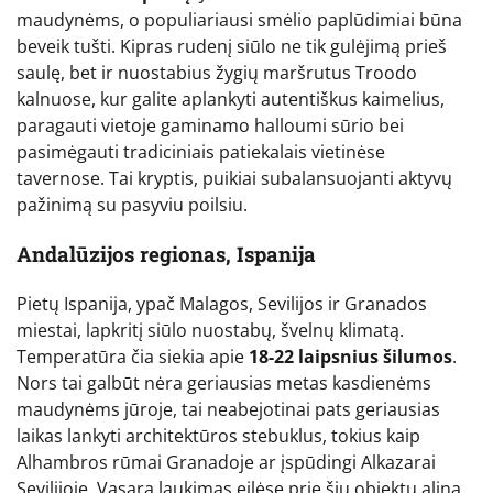
maudynėms, o populiariausi smėlio paplūdimiai būna
beveik tušti. Kipras rudenį siūlo ne tik gulėjimą prieš
saulę, bet ir nuostabius žygių maršrutus Troodo
kalnuose, kur galite aplankyti autentiškus kaimelius,
paragauti vietoje gaminamo halloumi sūrio bei
pasimėgauti tradiciniais patiekalais vietinėse
tavernose. Tai kryptis, puikiai subalansuojanti aktyvų
pažinimą su pasyviu poilsiu.
Andalūzijos regionas, Ispanija
Pietų Ispanija, ypač Malagos, Sevilijos ir Granados
miestai, lapkritį siūlo nuostabų, švelnų klimatą.
Temperatūra čia siekia apie
18-22 laipsnius šilumos
.
Nors tai galbūt nėra geriausias metas kasdienėms
maudynėms jūroje, tai neabejotinai pats geriausias
laikas lankyti architektūros stebuklus, tokius kaip
Alhambros rūmai Granadoje ar įspūdingi Alkazarai
Sevilijoje. Vasarą laukimas eilėse prie šių objektų alina