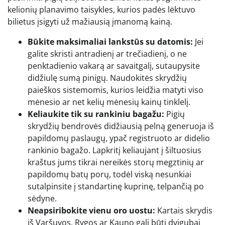
kelionių planavimo taisykles, kurios padės lėktuvo
bilietus įsigyti už mažiausią įmanomą kainą.
Būkite maksimaliai lankstūs su datomis:
Jei
galite skristi antradienį ar trečiadienį, o ne
penktadienio vakarą ar savaitgalį, sutaupysite
didžiulę sumą pinigų. Naudokitės skrydžių
paieškos sistemomis, kurios leidžia matyti viso
mėnesio ar net kelių mėnesių kainų tinklelį.
Keliaukite tik su rankiniu bagažu:
Pigių
skrydžių bendrovės didžiausią pelną generuoja iš
papildomų paslaugų, ypač registruoto ar didelio
rankinio bagažo. Lapkritį keliaujant į šiltuosius
kraštus jums tikrai nereikės storų megztinių ar
papildomų batų porų, todėl viską nesunkiai
sutalpinsite į standartinę kuprinę, telpančią po
sėdyne.
Neapsiribokite vienu oro uostu:
Kartais skrydis
iš Varšuvos, Rygos ar Kauno gali būti dvigubai