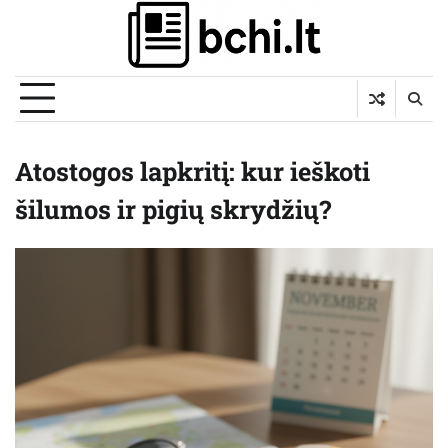
Skip
to
content
Atostogos lapkritį: kur ieškoti
šilumos ir pigių skrydžių?