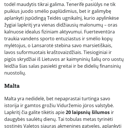
todėl maudytis tikrai galima. Tenerifė pasiūlys ne tik
puikius juodo smėlio paplūdimius, bet ir galimybę
aplankyti įspūdingą Teidės ugnikalnį, kurio apylinkėse
žygiai lapkritį yra vienas didžiausių malonumų – oras
kalnuose idealus fiziniam aktyvumui. Fuerteventūra
traukia vandens sporto entuziastus ir smėlio kopų
mylėtojus, o Lansarotė stebina savo marsietiškais,
lavos suformuotais kraštovaizdžiais. Tiesioginiai ir
pigūs skrydžiai iš Lietuvos ar kaimyninių šalių oro uostų
leidžia šias salas pasiekti greitai ir be didelių finansinių
nuostolių.
Malta
Malta yra nedidelė, bet nepaprastai turtinga savo
istorija ir gamtos grožiu Viduržemio jūros valstybė.
Lapkritį čia galite tikėtis apie
20 laipsnių šilumos
ir
daugybės saulėtų dienų. Tai tobulas metas tyrinėti
sostinės Valetos siauras akmenines gatveles, aplankyti