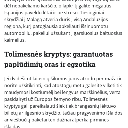
dėl nepakeliamo karščio, o lapkritį galite mėgautis
Ispanijos paveldu lėtai ir be streso. Tiesioginiai
skrydžiai į Malagą atveria duris į visą Andalūzijos
regioną, kurį patogiausia apkeliauti išsinuomotu
automobiliu, pakeliui užsukant į garsiuosius baltuosius
kaimelius.
Tolimesnės kryptys: garantuotas
paplūdimių oras ir egzotika
Jei dvidešimt laipsnių šilumos jums atrodo per mažai ir
norite užsitikrinti, kad atostogų metu galėsite vilkėti tik
maudymosi kostiumėlį bei lengvus marškinėlius, verta
pasidairyti už Europos žemyno ribų. Tolimesnės
kryptys gali pareikalauti šiek tiek brangesnių lėktuvo
bilietų ar ilgesnio skrydžio, tačiau pragyvenimo išlaidos
ar viešbučių paketai ten dažnai atperka pirmines
išlaidas.