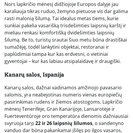
Nors lapkričio mėnesį didžiojoje Europos dalyje jau
karaliauja tikras ruduo, žemyno pietuose vis dar galima
rasti malonią šilumą. Tai idealus metas tiems, kurie
sunkiai pakelia vasarišką trisdešimties laipsnių karštį ir
mieliau renkasi komfortišką dvidešimties laipsnių
šilumą. Be to, turistų srautai šiuo metu būna drastiškai
sumažėję, todėl lankytini objektai, restoranai ir
paplūdimiai tampa kur kas erdvesni, o vietiniai
gyventojai – kur kas labiau atsipalaidavę ir draugiški.
Kanarų salos, Ispanija
Kanarų salos, dažnai vadinamos amžinojo pavasario
salomis, yra neabejotinas numeris vienas europiečių
pasirinkimas rudens ir žiemos atostogoms. Lapkričio
mėnesį Tenerifėje, Gran Kanarijoje, Lansarotėje ir
Fuerteventūroje oro temperatūra dienomis dažniausiai
svyruoja tarp
22 ir 26 laipsnių šilumos
, o vandenyno
vanduo dar būna pakankamai įšilęs po ilgos vasaros,