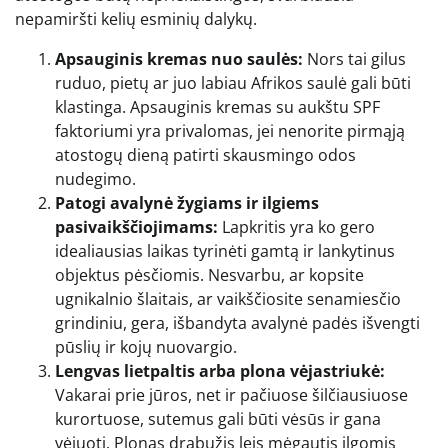
nepamiršti kelių esminių dalykų.
Apsauginis kremas nuo saulės:
Nors tai gilus
ruduo, pietų ar juo labiau Afrikos saulė gali būti
klastinga. Apsauginis kremas su aukštu SPF
faktoriumi yra privalomas, jei nenorite pirmąją
atostogų dieną patirti skausmingo odos
nudegimo.
Patogi avalynė žygiams ir ilgiems
pasivaikščiojimams:
Lapkritis yra ko gero
idealiausias laikas tyrinėti gamtą ir lankytinus
objektus pėsčiomis. Nesvarbu, ar kopsite
ugnikalnio šlaitais, ar vaikščiosite senamiesčio
grindiniu, gera, išbandyta avalynė padės išvengti
pūslių ir kojų nuovargio.
Lengvas lietpaltis arba plona vėjastriukė:
Vakarai prie jūros, net ir pačiuose šilčiausiuose
kurortuose, sutemus gali būti vėsūs ir gana
vėjuoti. Plonas drabužis leis mėgautis ilgomis