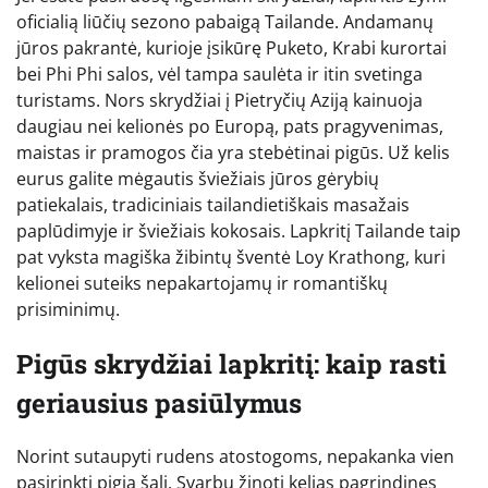
oficialią liūčių sezono pabaigą Tailande. Andamanų
jūros pakrantė, kurioje įsikūrę Puketo, Krabi kurortai
bei Phi Phi salos, vėl tampa saulėta ir itin svetinga
turistams. Nors skrydžiai į Pietryčių Aziją kainuoja
daugiau nei kelionės po Europą, pats pragyvenimas,
maistas ir pramogos čia yra stebėtinai pigūs. Už kelis
eurus galite mėgautis šviežiais jūros gėrybių
patiekalais, tradiciniais tailandietiškais masažais
paplūdimyje ir šviežiais kokosais. Lapkritį Tailande taip
pat vyksta magiška žibintų šventė Loy Krathong, kuri
kelionei suteiks nepakartojamų ir romantiškų
prisiminimų.
Pigūs skrydžiai lapkritį: kaip rasti
geriausius pasiūlymus
Norint sutaupyti rudens atostogoms, nepakanka vien
pasirinkti pigią šalį. Svarbu žinoti kelias pagrindines