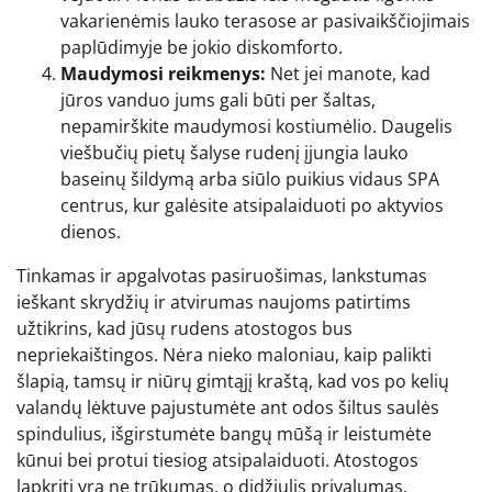
vakarienėmis lauko terasose ar pasivaikščiojimais
paplūdimyje be jokio diskomforto.
Maudymosi reikmenys:
Net jei manote, kad
jūros vanduo jums gali būti per šaltas,
nepamirškite maudymosi kostiumėlio. Daugelis
viešbučių pietų šalyse rudenį įjungia lauko
baseinų šildymą arba siūlo puikius vidaus SPA
centrus, kur galėsite atsipalaiduoti po aktyvios
dienos.
Tinkamas ir apgalvotas pasiruošimas, lankstumas
ieškant skrydžių ir atvirumas naujoms patirtims
užtikrins, kad jūsų rudens atostogos bus
nepriekaištingos. Nėra nieko maloniau, kaip palikti
šlapią, tamsų ir niūrų gimtąjį kraštą, kad vos po kelių
valandų lėktuve pajustumėte ant odos šiltus saulės
spindulius, išgirstumėte bangų mūšą ir leistumėte
kūnui bei protui tiesiog atsipalaiduoti. Atostogos
lapkritį yra ne trūkumas, o didžiulis privalumas,