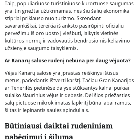
Taip, populiariuose turistiniuose kurortuose saugumas
yra itin griežtai užtikrinamas, nes šių šalių ekonomika
stipriai priklauso nuo turizmo. Skrendant
savarankiškai, tereikia iš anksto pasirūpinti oficialiu
pervežimu iš oro uosto į viešbutį, laikytis vietinės
kultūros normų ir vadovautis bendrosiomis keliavimo
užsienyje saugumo taisyklėmis.
Ar Kanarų salose rudenį nebūna per daug vėjuota?
Vėjas Kanarų salose yra įprastas reiškinys ištisus
metus, padedantis ištverti karštį. Tačiau Gran Kanarijos
ar Tenerifės pietinėse dalyse stūksantys kalnai puikiai
sulaiko šiaurinius vėjus ir debesis. Dėl šios priežasties
salų pietuose mikroklimatas lapkritį būna labai ramus,
šiltas ir lepinantis saulės spinduliais.
Būtiniausi daiktai rudeniniam
pabėgimui į šilumą