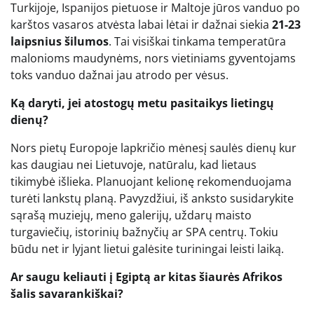
Turkijoje, Ispanijos pietuose ir Maltoje jūros vanduo po
karštos vasaros atvėsta labai lėtai ir dažnai siekia
21-23
laipsnius šilumos
. Tai visiškai tinkama temperatūra
malonioms maudynėms, nors vietiniams gyventojams
toks vanduo dažnai jau atrodo per vėsus.
Ką daryti, jei atostogų metu pasitaikys lietingų
dienų?
Nors pietų Europoje lapkričio mėnesį saulės dienų kur
kas daugiau nei Lietuvoje, natūralu, kad lietaus
tikimybė išlieka. Planuojant kelionę rekomenduojama
turėti lankstų planą. Pavyzdžiui, iš anksto susidarykite
sąrašą muziejų, meno galerijų, uždarų maisto
turgaviečių, istorinių bažnyčių ar SPA centrų. Tokiu
būdu net ir lyjant lietui galėsite turiningai leisti laiką.
Ar saugu keliauti į Egiptą ar kitas šiaurės Afrikos
šalis savarankiškai?