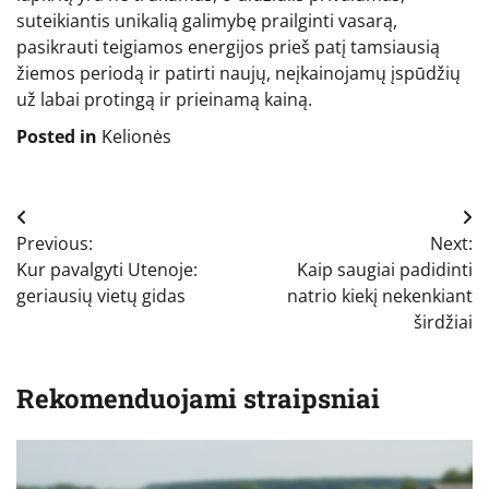
suteikiantis unikalią galimybę prailginti vasarą,
pasikrauti teigiamos energijos prieš patį tamsiausią
žiemos periodą ir patirti naujų, neįkainojamų įspūdžių
už labai protingą ir prieinamą kainą.
Posted in
Kelionės
Navigacija
Previous:
Next:
tarp
Kur pavalgyti Utenoje:
Kaip saugiai padidinti
įrašų
geriausių vietų gidas
natrio kiekį nekenkiant
širdžiai
Rekomenduojami straipsniai