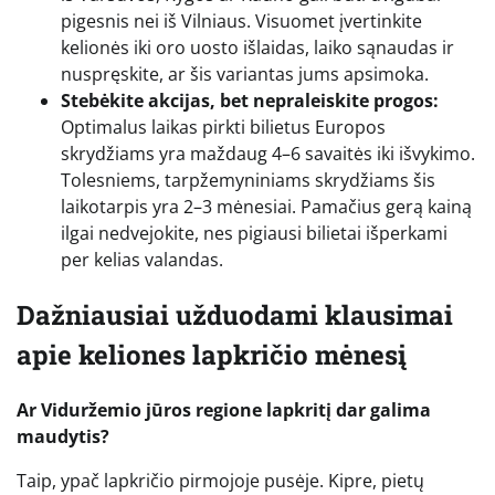
pigesnis nei iš Vilniaus. Visuomet įvertinkite
kelionės iki oro uosto išlaidas, laiko sąnaudas ir
nuspręskite, ar šis variantas jums apsimoka.
Stebėkite akcijas, bet nepraleiskite progos:
Optimalus laikas pirkti bilietus Europos
skrydžiams yra maždaug 4–6 savaitės iki išvykimo.
Tolesniems, tarpžemyniniams skrydžiams šis
laikotarpis yra 2–3 mėnesiai. Pamačius gerą kainą
ilgai nedvejokite, nes pigiausi bilietai išperkami
per kelias valandas.
Dažniausiai užduodami klausimai
apie keliones lapkričio mėnesį
Ar Viduržemio jūros regione lapkritį dar galima
maudytis?
Taip, ypač lapkričio pirmojoje pusėje. Kipre, pietų