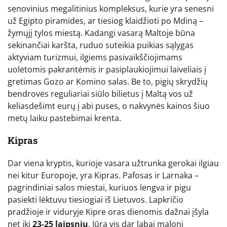
senovinius megalitinius kompleksus, kurie yra senesni
už Egipto piramides, ar tiesiog klaidžioti po Mdiną –
žymųjį tylos miestą. Kadangi vasarą Maltoje būna
sekinančiai karšta, ruduo suteikia puikias sąlygas
aktyviam turizmui, ilgiems pasivaikščiojimams
uolėtomis pakrantėmis ir pasiplaukiojimui laiveliais į
gretimas Gozo ar Komino salas. Be to, pigių skrydžių
bendrovės reguliariai siūlo bilietus į Maltą vos už
keliasdešimt eurų į abi puses, o nakvynės kainos šiuo
metų laiku pastebimai krenta.
Kipras
Dar viena kryptis, kurioje vasara užtrunka gerokai ilgiau
nei kitur Europoje, yra Kipras. Pafosas ir Larnaka –
pagrindiniai salos miestai, kuriuos lengva ir pigu
pasiekti lėktuvu tiesiogiai iš Lietuvos. Lapkričio
pradžioje ir viduryje Kipre oras dienomis dažnai įšyla
net iki
23-25 laipsnių
. Jūra vis dar labai maloni